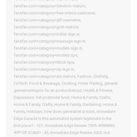
fansfan.com+category+femdom visitors
,
fansfan.com+category+free-videos username
,
fansfan.com+category+gilf username
,
fansfan.com+category+goth visitors
,
fansfan.com+category+indian sign in
,
fansfan.com+category+massage sign in
,
fansfan.com+category+models sign in
,
fansfan.com+category+models tips
,
fansfan.com+category+tiktok tips
,
fansfan.com+category+vip sign in
,
fansfan.com+category+xxx visitors
,
Fashion, Clothing
,
FinTech
,
Food & Beverage, Cooking
,
Forex Trading
,
general
,
gennemsnitspris for en postordrebrud
,
Health & Fitness,
Depression
,
het postorder brud
,
Home & Family, Crafts
,
Home & Family, Crafts
,
Home & Family, Gardening
,
Home &
Family, Holidays
,
how does generative ai work
,
Immediate
Edge Canada Is this automated system legitimate in the
first place? - 127
,
Immediate Edge Review 100% WINNING
APP OR SCAM? - 45
,
Immediate Edge Review 2023: Is it