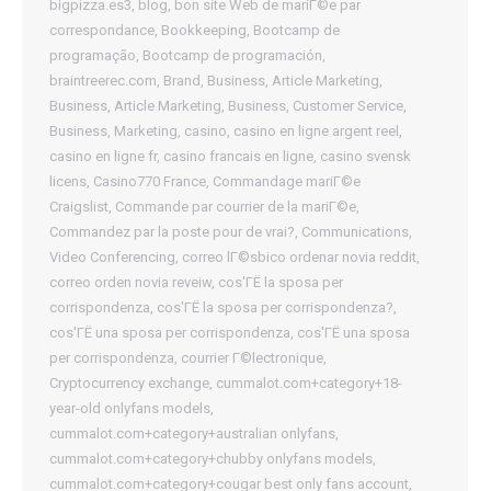
bigpizza.es3
,
blog
,
bon site Web de mariГ©e par
correspondance
,
Bookkeeping
,
Bootcamp de
programação
,
Bootcamp de programación
,
braintreerec.com
,
Brand
,
Business, Article Marketing
,
Business, Article Marketing
,
Business, Customer Service
,
Business, Marketing
,
casino
,
casino en ligne argent reel
,
casino en ligne fr
,
casino francais en ligne
,
casino svensk
licens
,
Casino770 France
,
Commandage mariГ©e
Craigslist
,
Commande par courrier de la mariГ©e
,
Commandez par la poste pour de vrai?
,
Communications,
Video Conferencing
,
correo lГ©sbico ordenar novia reddit
,
correo orden novia reveiw
,
cos'ГЁ la sposa per
corrispondenza
,
cos'ГЁ la sposa per corrispondenza?
,
cos'ГЁ una sposa per corrispondenza
,
cos'ГЁ una sposa
per corrispondenza
,
courrier Г©lectronique
,
Cryptocurrency exchange
,
cummalot.com+category+18-
year-old onlyfans models
,
cummalot.com+category+australian onlyfans
,
cummalot.com+category+chubby onlyfans models
,
cummalot.com+category+cougar best only fans account
,