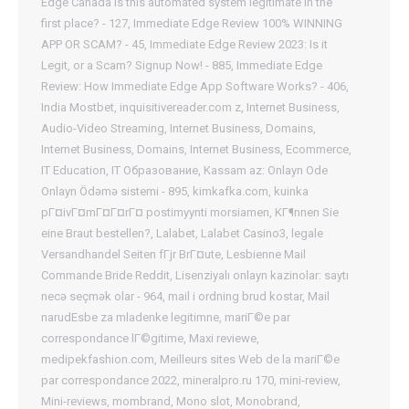
Edge Canada Is this automated system legitimate in the
first place? - 127
,
Immediate Edge Review 100% WINNING
APP OR SCAM? - 45
,
Immediate Edge Review 2023: Is it
Legit, or a Scam? Signup Now! - 885
,
Immediate Edge
Review: How Immediate Edge App Software Works? - 406
,
India Mostbet
,
inquisitivereader.com z
,
Internet Business,
Audio-Video Streaming
,
Internet Business, Domains
,
Internet Business, Domains
,
Internet Business, Ecommerce
,
IT Education
,
IT Образование
,
Kassam az: Onlayn Ode
Onlayn Ödəmə sistemi - 895
,
kimkafka.com
,
kuinka
pГ¤ivГ¤mГ¤Г¤rГ¤ postimyynti morsiamen
,
KГ¶nnen Sie
eine Braut bestellen?
,
Lalabet
,
Lalabet Casino3
,
legale
Versandhandel Seiten fГјr BrГ¤ute
,
Lesbienne Mail
Commande Bride Reddit
,
Lisenziyalı onlayn kazinolar: saytı
necə seçmək olar - 964
,
mail i ordning brud kostar
,
Mail
narudЕѕbe za mladenke legitimne
,
mariГ©e par
correspondance lГ©gitime
,
Maxi reviewe
,
medipekfashion.com
,
Meilleurs sites Web de la mariГ©e
par correspondance 2022
,
mineralpro.ru 170
,
mini-review
,
Mini-reviews
,
mombrand
,
Mono slot
,
Monobrand
,