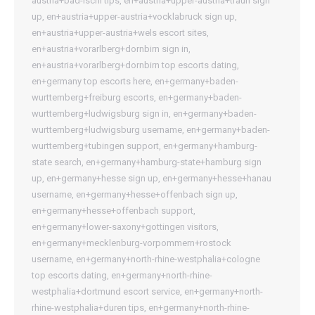
austria+bad-ischl tips
,
en+austria+upper-austria+traun sign
up
,
en+austria+upper-austria+vocklabruck sign up
,
en+austria+upper-austria+wels escort sites
,
en+austria+vorarlberg+dornbirn sign in
,
en+austria+vorarlberg+dornbirn top escorts dating
,
en+germany top escorts here
,
en+germany+baden-
wurttemberg+freiburg escorts
,
en+germany+baden-
wurttemberg+ludwigsburg sign in
,
en+germany+baden-
wurttemberg+ludwigsburg username
,
en+germany+baden-
wurttemberg+tubingen support
,
en+germany+hamburg-
state search
,
en+germany+hamburg-state+hamburg sign
up
,
en+germany+hesse sign up
,
en+germany+hesse+hanau
username
,
en+germany+hesse+offenbach sign up
,
en+germany+hesse+offenbach support
,
en+germany+lower-saxony+gottingen visitors
,
en+germany+mecklenburg-vorpommern+rostock
username
,
en+germany+north-rhine-westphalia+cologne
top escorts dating
,
en+germany+north-rhine-
westphalia+dortmund escort service
,
en+germany+north-
rhine-westphalia+duren tips
,
en+germany+north-rhine-