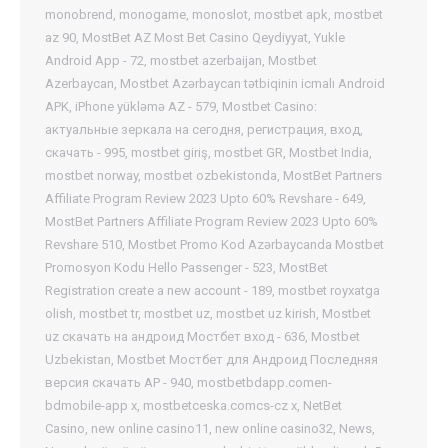
monobrend
,
monogame
,
monoslot
,
mostbet apk
,
mostbet
az 90
,
MostBet AZ Most Bet Casino Qeydiyyat, Yukle
Android App - 72
,
mostbet azerbaijan
,
Mostbet
Azerbaycan
,
Mostbet Azərbaycan tətbiqinin icmalı Android
APK, iPhone yükləmə AZ - 579
,
Mostbet Casino:
актуальные зеркала на сегодня, регистрация, вход,
скачать - 995
,
mostbet giriş
,
mostbet GR
,
Mostbet India
,
mostbet norway
,
mostbet ozbekistonda
,
MostBet Partners
Affiliate Program Review 2023 Upto 60% Revshare - 649
,
MostBet Partners Affiliate Program Review 2023 Upto 60%
Revshare 510
,
Mostbet Promo Kod Azərbaycanda Mostbet
Promosyon Kodu Hello Passenger - 523
,
MostBet
Registration create a new account - 189
,
mostbet royxatga
olish
,
mostbet tr
,
mostbet uz
,
mostbet uz kirish
,
Mostbet
uz скачать на андроид Мостбет вход - 636
,
Mostbet
Uzbekistan
,
Mostbet Мостбет для Андроид Последняя
версия скачать AP - 940
,
mostbetbdapp.comen-
bdmobile-app x
,
mostbetceska.comcs-cz x
,
NetBet
Casino
,
new online casino11
,
new online casino32
,
News
,