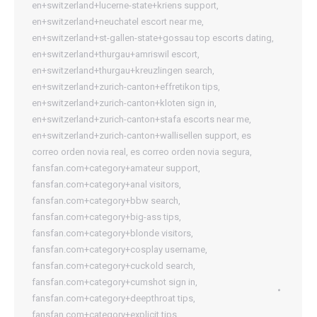
en+switzerland+lucerne-state+kriens support
,
en+switzerland+neuchatel escort near me
,
en+switzerland+st-gallen-state+gossau top escorts dating
,
en+switzerland+thurgau+amriswil escort
,
en+switzerland+thurgau+kreuzlingen search
,
en+switzerland+zurich-canton+effretikon tips
,
en+switzerland+zurich-canton+kloten sign in
,
en+switzerland+zurich-canton+stafa escorts near me
,
en+switzerland+zurich-canton+wallisellen support
,
es
correo orden novia real
,
es correo orden novia segura
,
fansfan.com+category+amateur support
,
fansfan.com+category+anal visitors
,
fansfan.com+category+bbw search
,
fansfan.com+category+big-ass tips
,
fansfan.com+category+blonde visitors
,
fansfan.com+category+cosplay username
,
fansfan.com+category+cuckold search
,
fansfan.com+category+cumshot sign in
,
fansfan.com+category+deepthroat tips
,
fansfan.com+category+explicit tips
,