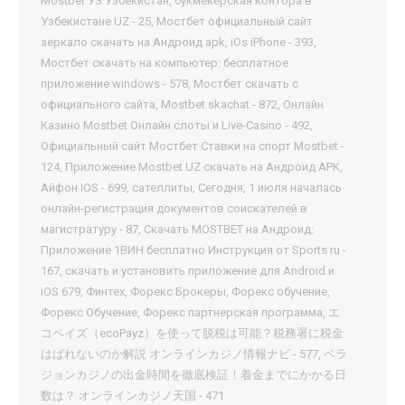
Mostbet УЗ Узбекистан, букмекерская контора в
Узбекистане UZ - 25
,
Мостбет официальный сайт
зеркало скачать на Андроид apk, iOs iPhone - 393
,
Мостбет скачать на компьютер: бесплатное
приложение windows - 578
,
Мостбет скачать с
официального сайта, Mostbet skachat - 872
,
Онлайн
Казино Mostbet Онлайн слоты и Live-Casino - 492
,
Официальный сайт Мостбет Ставки на спорт Mostbet -
124
,
Приложение Mostbet UZ скачать на Андроид APK,
Айфон IOS - 699
,
сателлиты
,
Сегодня, 1 июля началась
онлайн-регистрация документов соискателей в
магистратуру - 87
,
Скачать MOSTBET на Андроид:
Приложение 1ВИН бесплатно Инструкция от Sports ru -
167
,
скачать и установить приложение для Android и
iOS 679
,
Финтех
,
Форекс Брокеры
,
Форекс обучение
,
Форекс Обучение
,
Форекс партнерская программа
,
エ
コペイズ（ecoPayz）を使って脱税は可能？税務署に税金
はばれないのか解説 オンラインカジノ情報ナビ - 577
,
ベラ
ジョンカジノの出金時間を徹底検証！着金までにかかる日
数は？ オンラインカジノ天国 - 471