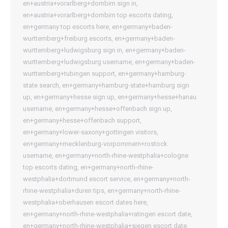
en+austria+vorarlberg+dornbirn sign in
,
en+austria+vorarlberg+dornbirn top escorts dating
,
en+germany top escorts here
,
en+germany+baden-
wurttemberg+freiburg escorts
,
en+germany+baden-
wurttemberg+ludwigsburg sign in
,
en+germany+baden-
wurttemberg+ludwigsburg username
,
en+germany+baden-
wurttemberg+tubingen support
,
en+germany+hamburg-
state search
,
en+germany+hamburg-state+hamburg sign
up
,
en+germany+hesse sign up
,
en+germany+hesse+hanau
username
,
en+germany+hesse+offenbach sign up
,
en+germany+hesse+offenbach support
,
en+germany+lower-saxony+gottingen visitors
,
en+germany+mecklenburg-vorpommern+rostock
username
,
en+germany+north-rhine-westphalia+cologne
top escorts dating
,
en+germany+north-rhine-
westphalia+dortmund escort service
,
en+germany+north-
rhine-westphalia+duren tips
,
en+germany+north-rhine-
westphalia+oberhausen escort dates here
,
en+germany+north-rhine-westphalia+ratingen escort date
,
en+germany+north-rhine-westphalia+siegen escort date
,