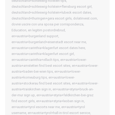
deutschland+schleswig-holstein tips
,
deutschland+schleswig-holstein+flensburg escort girl
,
deutschland+schleswig-holstein+lubeck escort dates
,
deutschland+thuringen+gera escort girls
,
dolatinvest.com
,
dovrei uscire con una sposa per corrispondenza
,
Education
,
en legitim postordrebrud
,
en+austria+burgenland support
,
en+austria+burgenland+eisenstadt escort near me
,
en+austria+carinthia+klagenfurt escort dates here
,
en+austria+carinthia+klagenfurt escort girl
,
en+austria+carinthia+villach tips
,
en+austria+lower-
austria+amstetten find best escort sites
,
en+austria+lower-
austria+baden-bei-wien tips
,
en+austria+lower-
austria+korneuburg tips
,
en+austria+lower-
austria+stockerau find best escort sites
,
en+austria+lower-
austria+traiskirchen sign in
,
en+austria+styria+bruck-an-
der-mur sign up
,
en+austria+styria+feldkirchen-bei-graz
find escort girls
,
en+austria+styria+leoben sign in
,
en+austria+tyrol escorts near me
,
en+austria+tyrol
username
,
en+austria+tyrol+hall-in-tirol escort service
,