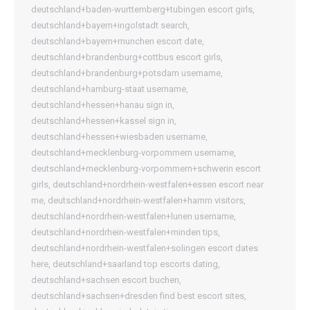
deutschland+baden-wurttemberg+tubingen escort girls
,
deutschland+bayern+ingolstadt search
,
deutschland+bayern+munchen escort date
,
deutschland+brandenburg+cottbus escort girls
,
deutschland+brandenburg+potsdam username
,
deutschland+hamburg-staat username
,
deutschland+hessen+hanau sign in
,
deutschland+hessen+kassel sign in
,
deutschland+hessen+wiesbaden username
,
deutschland+mecklenburg-vorpommern username
,
deutschland+mecklenburg-vorpommern+schwerin escort
girls
,
deutschland+nordrhein-westfalen+essen escort near
me
,
deutschland+nordrhein-westfalen+hamm visitors
,
deutschland+nordrhein-westfalen+lunen username
,
deutschland+nordrhein-westfalen+minden tips
,
deutschland+nordrhein-westfalen+solingen escort dates
here
,
deutschland+saarland top escorts dating
,
deutschland+sachsen escort buchen
,
deutschland+sachsen+dresden find best escort sites
,