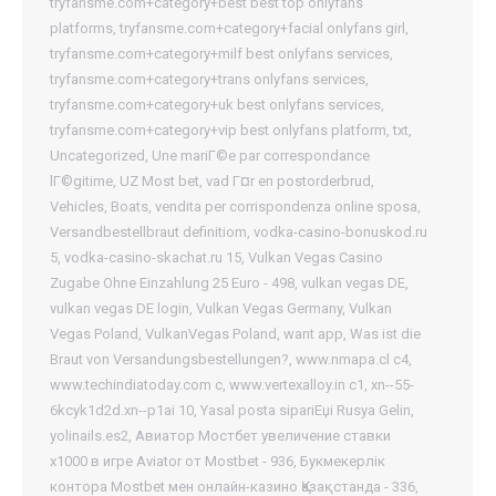
tryfansme.com+category+best best top onlyfans
platforms
,
tryfansme.com+category+facial onlyfans girl
,
tryfansme.com+category+milf best onlyfans services
,
tryfansme.com+category+trans onlyfans services
,
tryfansme.com+category+uk best onlyfans services
,
tryfansme.com+category+vip best onlyfans platform
,
txt
,
Uncategorized
,
Une mariГ©e par correspondance
lГ©gitime
,
UZ Most bet
,
vad Г¤r en postorderbrud
,
Vehicles, Boats
,
vendita per corrispondenza online sposa
,
Versandbestellbraut definitiom
,
vodka-casino-bonuskod.ru
5
,
vodka-casino-skachat.ru 15
,
Vulkan Vegas Casino
Zugabe Ohne Einzahlung 25 Euro - 498
,
vulkan vegas DE
,
vulkan vegas DE login
,
Vulkan Vegas Germany
,
Vulkan
Vegas Poland
,
VulkanVegas Poland
,
want app
,
Was ist die
Braut von Versandungsbestellungen?
,
www.nmapa.cl c4
,
www.techindiatoday.com c
,
www.vertexalloy.in c1
,
xn--55-
6kcyk1d2d.xn--p1ai 10
,
Yasal posta sipariЕџi Rusya Gelin
,
yolinails.es2
,
Авиатор Мостбет увеличение ставки
х1000 в игре Aviator от Mostbet - 936
,
Букмекерлік
контора Mostbet мен онлайн-казино Қазақстанда - 336
,