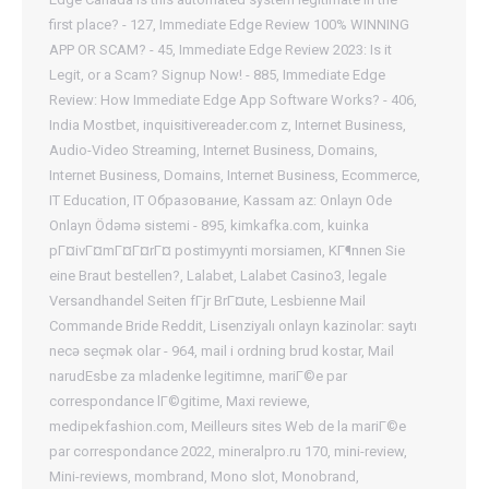
first place? - 127
,
Immediate Edge Review 100% WINNING
APP OR SCAM? - 45
,
Immediate Edge Review 2023: Is it
Legit, or a Scam? Signup Now! - 885
,
Immediate Edge
Review: How Immediate Edge App Software Works? - 406
,
India Mostbet
,
inquisitivereader.com z
,
Internet Business,
Audio-Video Streaming
,
Internet Business, Domains
,
Internet Business, Domains
,
Internet Business, Ecommerce
,
IT Education
,
IT Образование
,
Kassam az: Onlayn Ode
Onlayn Ödəmə sistemi - 895
,
kimkafka.com
,
kuinka
pГ¤ivГ¤mГ¤Г¤rГ¤ postimyynti morsiamen
,
KГ¶nnen Sie
eine Braut bestellen?
,
Lalabet
,
Lalabet Casino3
,
legale
Versandhandel Seiten fГјr BrГ¤ute
,
Lesbienne Mail
Commande Bride Reddit
,
Lisenziyalı onlayn kazinolar: saytı
necə seçmək olar - 964
,
mail i ordning brud kostar
,
Mail
narudЕѕbe za mladenke legitimne
,
mariГ©e par
correspondance lГ©gitime
,
Maxi reviewe
,
medipekfashion.com
,
Meilleurs sites Web de la mariГ©e
par correspondance 2022
,
mineralpro.ru 170
,
mini-review
,
Mini-reviews
,
mombrand
,
Mono slot
,
Monobrand
,