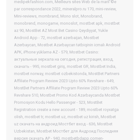
medipekfashion.com
,
Meilleurs sites Web de la mariГ©e
par correspondance 2022
,
mineralpro.ru 170
,
mini-review
,
Mini-reviews
,
mombrand
,
Mono slot
,
Monobrand
,
monobrend
,
monogame
,
monoslot
,
mostbet apk
,
mostbet
az 90
,
MostBet AZ Most Bet Casino Qeydiyyat, Yukle
Android App - 72
,
mostbet azerbaijan
,
Mostbet
Azerbaycan
,
Mostbet Azərbaycan tətbiqinin icmalı Android
APK, iPhone yükləmə AZ - 579
,
Mostbet Casino:
актуальные зеркала на сегодня, регистрация, вход,
скачать - 995
,
mostbet giriş
,
mostbet GR
,
Mostbet India
,
mostbet norway
,
mostbet ozbekistonda
,
MostBet Partners
Affiliate Program Review 2023 Upto 60% Revshare - 649
,
MostBet Partners Affiliate Program Review 2023 Upto 60%
Revshare 510
,
Mostbet Promo Kod Azərbaycanda Mostbet
Promosyon Kodu Hello Passenger - 523
,
MostBet
Registration create a new account - 189
,
mostbet royxatga
olish
,
mostbet tr
,
mostbet uz
,
mostbet uz kirish
,
Mostbet
uz скачать на андроид Мостбет вход - 636
,
Mostbet
Uzbekistan
,
Mostbet Мостбет для Андроид Последняя
версия скачать AP - 940
,
mostbetbdapp.comen-