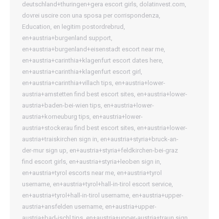
deutschland+thuringen+gera escort girls
,
dolatinvest.com
,
dovrei uscire con una sposa per corrispondenza
,
Education
,
en legitim postordrebrud
,
en+austria+burgenland support
,
en+austria+burgenland+eisenstadt escort near me
,
en+austria+carinthia+klagenfurt escort dates here
,
en+austria+carinthia+klagenfurt escort girl
,
en+austria+carinthia+villach tips
,
en+austria+lower-
austria+amstetten find best escort sites
,
en+austria+lower-
austria+baden-bei-wien tips
,
en+austria+lower-
austria+korneuburg tips
,
en+austria+lower-
austria+stockerau find best escort sites
,
en+austria+lower-
austria+traiskirchen sign in
,
en+austria+styria+bruck-an-
der-mur sign up
,
en+austria+styria+feldkirchen-bei-graz
find escort girls
,
en+austria+styria+leoben sign in
,
en+austria+tyrol escorts near me
,
en+austria+tyrol
username
,
en+austria+tyrol+hall-in-tirol escort service
,
en+austria+tyrol+hall-in-tirol username
,
en+austria+upper-
austria+ansfelden username
,
en+austria+upper-
austria+bad-ischl tips
,
en+austria+upper-austria+traun sign