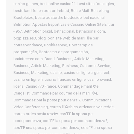
casino games
,
best online casino21
,
best sites for singles
,
beste land for en postordrebrud
,
Beste Mail -Bestellung
Brautpletze
,
beste postordre brudeside
,
bet nacional
,
Betmotion Apostas Esportivas e Cassino Online Site Entrar
- 967
,
Betmotion brazil
,
betnacional
,
betnacional com
,
bigpizza.es3
,
blog
,
bon site Web de mariГ©e par
correspondance
,
Bookkeeping
,
Bootcamp de
programação
,
Bootcamp de programación
,
braintreerec.com
,
Brand
,
Business, Article Marketing
,
Business, Article Marketing
,
Business, Customer Service
,
Business, Marketing
,
casino
,
casino en ligne argent reel
,
casino en ligne fr
,
casino francais en ligne
,
casino svensk
licens
,
Casino770 France
,
Commandage mariГ©e
Craigslist
,
Commande par courrier de la mariГ©e
,
Commandez par la poste pour de vrai?
,
Communications,
Video Conferencing
,
correo lГ©sbico ordenar novia reddit
,
correo orden novia reveiw
,
cos'ГЁ la sposa per
corrispondenza
,
cos'ГЁ la sposa per corrispondenza?
,
cos'ГЁ una sposa per corrispondenza
,
cos'ГЁ una sposa