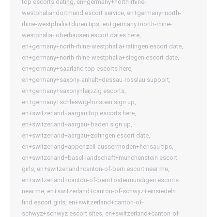
top escorts dating
,
en+germany+north-rhine-
westphalia+dortmund escort service
,
en+germany+north-
rhine-westphalia+duren tips
,
en+germany+north-rhine-
westphalia+oberhausen escort dates here
,
en+germany+north-rhine-westphalia+ratingen escort date
,
en+germany+north-rhine-westphalia+siegen escort date
,
en+germany+saarland top escorts here
,
en+germany+saxony-anhalt+dessau-rosslau support
,
en+germany+saxony+leipzig escorts
,
en+germany+schleswig-holstein sign up
,
en+switzerland+aargau top escorts here
,
en+switzerland+aargau+baden sign up
,
en+switzerland+aargau+zofingen escort date
,
en+switzerland+appenzell-ausserrhoden+herisau tips
,
en+switzerland+basel-landschaft+munchenstein escort
girls
,
en+switzerland+canton-of-bern escort near me
,
en+switzerland+canton-of-bern+ostermundigen escorts
near me
,
en+switzerland+canton-of-schwyz+einsiedeln
find escort girls
,
en+switzerland+canton-of-
schwyz+schwyz escort sites
,
en+switzerland+canton-of-