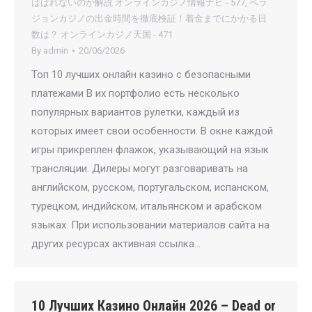
はばれないのか解説 オンラインカジノ情報ナビ - 577
,
ベラ
ジョンカジノの出金時間を徹底検証！着金までにかかる日
数は？ オンラインカジノ天国 - 471
By
admin
20/06/2026
Топ 10 лучших онлайн казино с безопасными
платежами В их портфолио есть несколько
популярных вариантов рулетки, каждый из
которых имеет свои особенности. В окне каждой
игры прикреплен флажок, указывающий на язык
трансляции. Дилеры могут разговаривать на
английском, русском, португальском, испанском,
турецком, индийском, итальянском и арабском
языках. При использовании материалов сайта на
других ресурсах активная ссылка…
10 Лучших Казино Онлайн 2026 – Dead or