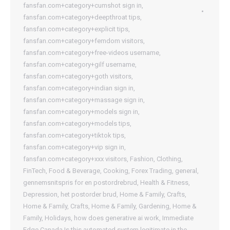
fansfan.com+category+cumshot sign in
,
fansfan.com+category+deepthroat tips
,
fansfan.com+category+explicit tips
,
fansfan.com+category+femdom visitors
,
fansfan.com+category+free-videos username
,
fansfan.com+category+gilf username
,
fansfan.com+category+goth visitors
,
fansfan.com+category+indian sign in
,
fansfan.com+category+massage sign in
,
fansfan.com+category+models sign in
,
fansfan.com+category+models tips
,
fansfan.com+category+tiktok tips
,
fansfan.com+category+vip sign in
,
fansfan.com+category+xxx visitors
,
Fashion, Clothing
,
FinTech
,
Food & Beverage, Cooking
,
Forex Trading
,
general
,
gennemsnitspris for en postordrebrud
,
Health & Fitness,
Depression
,
het postorder brud
,
Home & Family, Crafts
,
Home & Family, Crafts
,
Home & Family, Gardening
,
Home &
Family, Holidays
,
how does generative ai work
,
Immediate
Edge Canada Is this automated system legitimate in the