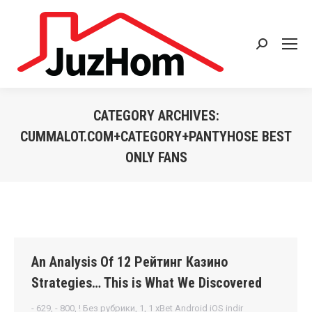
Search:
CATEGORY ARCHIVES:
CUMMALOT.COM+CATEGORY+PANTYHOSE BEST
ONLY FANS
You are here:
An Analysis Of 12 Рейтинг Казино
Strategies… This is What We Discovered
- 629
,
- 800
,
! Без рубрики
,
1
,
1 xBet Android iOS indir