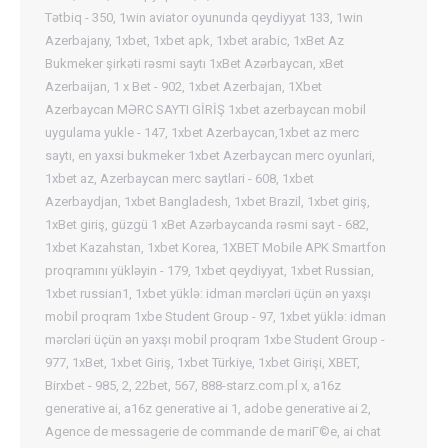
Tətbiq - 350
,
1win aviator oyununda qeydiyyat 133
,
1win
Azerbajany
,
1xbet
,
1xbet apk
,
1xbet arabic
,
1xBet Az
Bukmeker şirkəti rəsmi saytı 1xBet Azərbaycan, xBet
Azerbaijan, 1 x Bet - 902
,
1xbet Azerbajan
,
1Xbet
Azerbaycan MƏRC SAYTI GİRİŞ 1xbet azerbaycan mobil
uygulama yukle - 147
,
1xbet Azerbaycan,1xbet az merc
saytı, en yaxsi bukmeker 1xbet Azerbaycan merc oyunlari,
1xbet az, Azerbaycan merc saytlari - 608
,
1xbet
Azerbaydjan
,
1xbet Bangladesh
,
1xbet Brazil
,
1xbet giriş
,
1xBet giriş, güzgü 1 xBet Azərbaycanda rəsmi sayt - 682
,
1xbet Kazahstan
,
1xbet Korea
,
1XBET Mobile APK Smartfon
proqramını yükləyin - 179
,
1xbet qeydiyyat
,
1xbet Russian
,
1xbet russian1
,
1xbet yüklə: idman mərcləri üçün ən yaxşı
mobil proqram 1xbe Student Group - 97
,
1xbet yüklə: idman
mərcləri üçün ən yaxşı mobil proqram 1xbe Student Group -
977
,
1xBet, 1xbet Giriş, 1xbet Türkiye, 1xbet Girişi, XBET,
Birxbet - 985
,
2
,
22bet
,
567
,
888-starz.com.pl x
,
a16z
generative ai
,
a16z generative ai 1
,
adobe generative ai 2
,
Agence de messagerie de commande de mariГ©e
,
ai chat