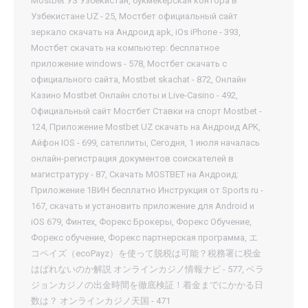
Mostbet УЗ Узбекистан, букмекерская контора в
Узбекистане UZ - 25
,
Мостбет официальный сайт
зеркало скачать на Андроид apk, iOs iPhone - 393
,
Мостбет скачать на компьютер: бесплатное
приложение windows - 578
,
Мостбет скачать с
официального сайта, Mostbet skachat - 872
,
Онлайн
Казино Mostbet Онлайн слоты и Live-Casino - 492
,
Официальный сайт Мостбет Ставки на спорт Mostbet -
124
,
Приложение Mostbet UZ скачать на Андроид APK,
Айфон IOS - 699
,
сателлиты
,
Сегодня, 1 июля началась
онлайн-регистрация документов соискателей в
магистратуру - 87
,
Скачать MOSTBET на Андроид:
Приложение 1ВИН бесплатно Инструкция от Sports ru -
167
,
скачать и установить приложение для Android и
iOS 679
,
Финтех
,
Форекс Брокеры
,
Форекс Обучение
,
Форекс обучение
,
Форекс партнерская программа
,
エ
コペイズ（ecoPayz）を使って脱税は可能？税務署に税金
はばれないのか解説 オンラインカジノ情報ナビ - 577
,
ベラ
ジョンカジノの出金時間を徹底検証！着金までにかかる日
数は？ オンラインカジノ天国 - 471