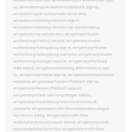
austria+bad-ischl tips
,
en+austria+upper-austria+traun sign
up
,
en+austria+upper-austria+vocklabruck sign up
,
en+austria+upper-austria+wels escort sites
,
en+austria+vorarlberg+dornbirn sign in
,
en+austria+vorarlberg+dornbirn top escorts dating
,
en+germany top escorts here
,
en+germany+baden-
wurttemberg+freiburg escorts
,
en+germany+baden-
wurttemberg+ludwigsburg sign in
,
en+germany+baden-
wurttemberg+ludwigsburg username
,
en+germany+baden-
wurttemberg+tubingen support
,
en+germany+hamburg-
state search
,
en+germany+hamburg-state+hamburg sign
up
,
en+germany+hesse sign up
,
en+germany+hesse+hanau
username
,
en+germany+hesse+offenbach sign up
,
en+germany+hesse+offenbach support
,
en+germany+lower-saxony+gottingen visitors
,
en+germany+mecklenburg-vorpommern+rostock
username
,
en+germany+north-rhine-westphalia+cologne
top escorts dating
,
en+germany+north-rhine-
westphalia+dortmund escort service
,
en+germany+north-
rhine-westphalia+duren tips
,
en+germany+north-rhine-