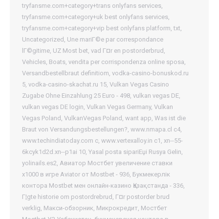
tryfansme.com+category+trans onlyfans services
,
tryfansme.com+category+uk best onlyfans services
,
tryfansme.com+category+vip best onlyfans platform
,
txt
,
Uncategorized
,
Une mariГ©e par correspondance
lГ©gitime
,
UZ Most bet
,
vad Г¤r en postorderbrud
,
Vehicles, Boats
,
vendita per corrispondenza online sposa
,
Versandbestellbraut definitiom
,
vodka-casino-bonuskod.ru
5
,
vodka-casino-skachat.ru 15
,
Vulkan Vegas Casino
Zugabe Ohne Einzahlung 25 Euro - 498
,
vulkan vegas DE
,
vulkan vegas DE login
,
Vulkan Vegas Germany
,
Vulkan
Vegas Poland
,
VulkanVegas Poland
,
want app
,
Was ist die
Braut von Versandungsbestellungen?
,
www.nmapa.cl c4
,
www.techindiatoday.com c
,
www.vertexalloy.in c1
,
xn--55-
6kcyk1d2d.xn--p1ai 10
,
Yasal posta sipariЕџi Rusya Gelin
,
yolinails.es2
,
Авиатор Мостбет увеличение ставки
х1000 в игре Aviator от Mostbet - 936
,
Букмекерлік
контора Mostbet мен онлайн-казино Қазақстанда - 336
,
Г¦gte historie om postordrebrud
,
Г¤r postorder brud
verklig
,
Макси-обзорник
,
Микрокредит
,
Мостбет