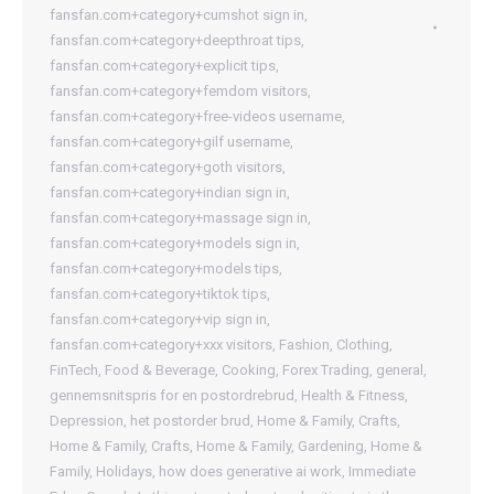
fansfan.com+category+cumshot sign in
,
fansfan.com+category+deepthroat tips
,
fansfan.com+category+explicit tips
,
fansfan.com+category+femdom visitors
,
fansfan.com+category+free-videos username
,
fansfan.com+category+gilf username
,
fansfan.com+category+goth visitors
,
fansfan.com+category+indian sign in
,
fansfan.com+category+massage sign in
,
fansfan.com+category+models sign in
,
fansfan.com+category+models tips
,
fansfan.com+category+tiktok tips
,
fansfan.com+category+vip sign in
,
fansfan.com+category+xxx visitors
,
Fashion, Clothing
,
FinTech
,
Food & Beverage, Cooking
,
Forex Trading
,
general
,
gennemsnitspris for en postordrebrud
,
Health & Fitness,
Depression
,
het postorder brud
,
Home & Family, Crafts
,
Home & Family, Crafts
,
Home & Family, Gardening
,
Home &
Family, Holidays
,
how does generative ai work
,
Immediate