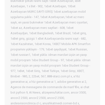
Bukmeker şirkəti rəsmi saytı 1xBet Azərbaycan, xBet
Azerbaijan, 1 x Bet - 902
,
1xbet Azerbajan
,
1Xbet
Azerbaycan MƏRC SAYTI GİRİŞ 1xbet azerbaycan mobil
uygulama yukle - 147
,
1xbet Azerbaycan,1xbet az merc
saytı, en yaxsi bukmeker 1xbet Azerbaycan merc oyunlari,
1xbet az, Azerbaycan merc saytlari - 608
,
1xbet
Azerbaydjan
,
1xbet Bangladesh
,
1xbet Brazil
,
1xbet giriş
,
1xBet giriş, güzgü 1 xBet Azərbaycanda rəsmi sayt - 682
,
1xbet Kazahstan
,
1xbet Korea
,
1XBET Mobile APK Smartfon
proqramını yükləyin - 179
,
1xbet qeydiyyat
,
1xbet Russian
,
1xbet russian1
,
1xbet yüklə: idman mərcləri üçün ən yaxşı
mobil proqram 1xbe Student Group - 97
,
1xbet yüklə: idman
mərcləri üçün ən yaxşı mobil proqram 1xbe Student Group -
977
,
1xBet, 1xbet Giriş, 1xbet Türkiye, 1xbet Girişi, XBET,
Birxbet - 985
,
2
,
22bet
,
567
,
888-starz.com.pl x
,
a16z
generative ai
,
a16z generative ai 1
,
adobe generative ai 2
,
Agence de messagerie de commande de mariГ©e
,
ai chat
bot python 9
,
AI News
,
alizeyeniufuklar.com
,
ancor 3500
,
ancorZ 2500
,
ancorZ 2500
,
ancorZ 2500
,
andesvisionclinica.cl c
,
anushkatrivedi.comen-bd x
,