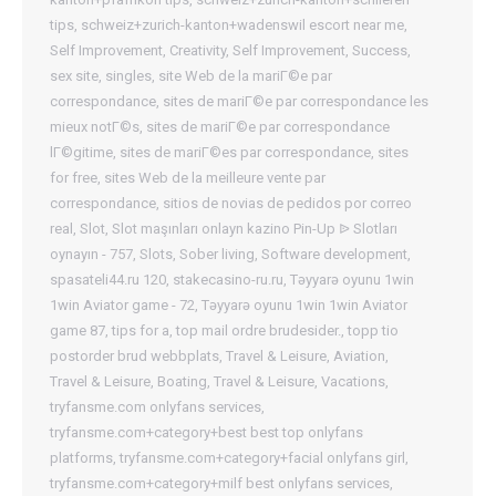
tips
,
schweiz+zurich-kanton+wadenswil escort near me
,
Self Improvement, Creativity
,
Self Improvement, Success
,
sex site
,
singles
,
site Web de la mariГ©e par
correspondance
,
sites de mariГ©e par correspondance les
mieux notГ©s
,
sites de mariГ©e par correspondance
lГ©gitime
,
sites de mariГ©es par correspondance
,
sites
for free
,
sites Web de la meilleure vente par
correspondance
,
sitios de novias de pedidos por correo
real
,
Slot
,
Slot maşınları onlayn kazino Pin-Up ᐉ Slotları
oynayın - 757
,
Slots
,
Sober living
,
Software development
,
spasateli44.ru 120
,
stakecasino-ru.ru
,
Təyyarə oyunu 1win
1win Aviator game - 72
,
Təyyarə oyunu 1win 1win Aviator
game 87
,
tips for a
,
top mail ordre brudesider.
,
topp tio
postorder brud webbplats
,
Travel & Leisure, Aviation
,
Travel & Leisure, Boating
,
Travel & Leisure, Vacations
,
tryfansme.com onlyfans services
,
tryfansme.com+category+best best top onlyfans
platforms
,
tryfansme.com+category+facial onlyfans girl
,
tryfansme.com+category+milf best onlyfans services
,