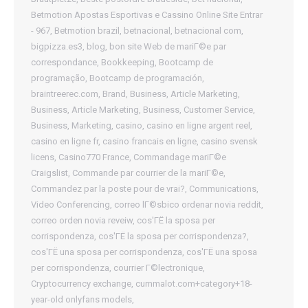
Betmotion Apostas Esportivas e Cassino Online Site Entrar
- 967
,
Betmotion brazil
,
betnacional
,
betnacional com
,
bigpizza.es3
,
blog
,
bon site Web de mariГ©e par
correspondance
,
Bookkeeping
,
Bootcamp de
programação
,
Bootcamp de programación
,
braintreerec.com
,
Brand
,
Business, Article Marketing
,
Business, Article Marketing
,
Business, Customer Service
,
Business, Marketing
,
casino
,
casino en ligne argent reel
,
casino en ligne fr
,
casino francais en ligne
,
casino svensk
licens
,
Casino770 France
,
Commandage mariГ©e
Craigslist
,
Commande par courrier de la mariГ©e
,
Commandez par la poste pour de vrai?
,
Communications,
Video Conferencing
,
correo lГ©sbico ordenar novia reddit
,
correo orden novia reveiw
,
cos'ГЁ la sposa per
corrispondenza
,
cos'ГЁ la sposa per corrispondenza?
,
cos'ГЁ una sposa per corrispondenza
,
cos'ГЁ una sposa
per corrispondenza
,
courrier Г©lectronique
,
Cryptocurrency exchange
,
cummalot.com+category+18-
year-old onlyfans models
,