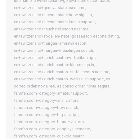
username
,
en+switzerland+geneva-state escort dates
,
en+switzerland+geneva-state username
,
en+switzerland+lucerne-state+horw sign up
,
en+switzerland+lucerne-state+kriens support
,
en+switzerland+neuchatel escort near me
,
en+switzerland+st-gallen-state+gossau top escorts dating
,
en+switzerland+thurgau+amriswil escort
,
en+switzerland+thurgau+kreuzlingen search
,
en+switzerland+zurich-canton+effretikon tips
,
en+switzerland+zurich-canton+kloten sign in
,
en+switzerland+zurich-canton+stafa escorts near me
,
en+switzerland+zurich-canton+wallisellen support
,
es
correo orden novia real
,
es correo orden novia segura
,
fansfan.com+category+amateur support
,
fansfan.com+category+anal visitors
,
fansfan.com+category+bbw search
,
fansfan.com+category+big-ass tips
,
fansfan.com+category+blonde visitors
,
fansfan.com+category+cosplay username
,
fansfan.com+category+cuckold search
,