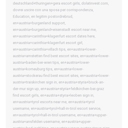
deutschland+thuringen+gera escort girls
,
dolatinvest.com
,
dovrei uscire con una sposa per corrispondenza
,
Education
,
en legitim postordrebrud
,
en+austria+burgenland support
,
en+austria+burgenland+eisenstadt escort near me
,
en+austria+carinthia+klagenfurt escort dates here
,
en+austria+carinthia+klagenfurt escort girl
,
en+austria+carinthia+villach tips
,
en+austria+lower-
austria+amstetten find best escort sites
,
en+austria+lower-
austria+baden-bei-wien tips
,
en+austria+lower-
austria+korneuburg tips
,
en+austria+lower-
austria+stockerau find best escort sites
,
en+austria+lower-
austria+traiskirchen sign in
,
en+austria+styria+bruck-an-
der-mur sign up
,
en+austria+styria+feldkirchen-bei-graz
find escort girls
,
en+austria+styria+leoben sign in
,
en+austria+tyrol escorts near me
,
en+austria+tyrol
username
,
en+austria+tyrol+hall-in-tirol escort service
,
en+austria+tyrol+hall-in-tirol username
,
en+austria+upper-
austria+ansfelden username
,
en+austria+upper-