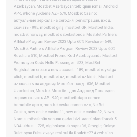
Azerbaycan
,
Mostbet Azərbaycan tətbiqinin icmalı Android
APK, iPhone yükləmə AZ - 579
,
Mostbet Casino:
актуальные зеркала на сегодня, регистрация, вход,
скачать - 995
,
mostbet giriş
,
mostbet GR
,
Mostbet India
,
mostbet norway
,
mostbet ozbekistonda
,
MostBet Partners
Affiliate Program Review 2023 Upto 60% Revshare - 649
,
MostBet Partners Affiliate Program Review 2023 Upto 60%
Revshare 510
,
Mostbet Promo Kod Azərbaycanda Mostbet
Promosyon Kodu Hello Passenger - 523
,
MostBet
Registration create a new account - 189
,
mostbet royxatga
olish
,
mostbet tr
,
mostbet uz
,
mostbet uz kirish
,
Mostbet
uz скачать на андроид Мостбет вход - 636
,
Mostbet
Uzbekistan
,
Mostbet Мостбет для Андроид Последняя
версия скачать AP - 940
,
mostbetbdapp.comen-
bdmobile-app x
,
mostbetceska.comcs-cz x
,
NetBet
Casino
,
new online casino11
,
new online casino32
,
News
,
Normal mövsümün sonuna qədər bizi təəccübləndirəcək 5
NBA ulduzu - 725
,
olginskaya-aksay.ru 36
,
Omegle
,
Onlayn
Rulet oyna Pulsuz və ya real pul ilə Roulette77 Azerbaijan -