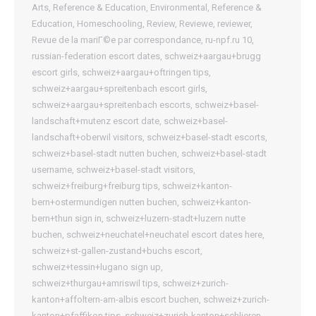
Arts
,
Reference & Education, Environmental
,
Reference &
Education, Homeschooling
,
Review
,
Reviewe
,
reviewer
,
Revue de la mariГ©e par correspondance
,
ru-npf.ru 10
,
russian-federation escort dates
,
schweiz+aargau+brugg
escort girls
,
schweiz+aargau+oftringen tips
,
schweiz+aargau+spreitenbach escort girls
,
schweiz+aargau+spreitenbach escorts
,
schweiz+basel-
landschaft+mutenz escort date
,
schweiz+basel-
landschaft+oberwil visitors
,
schweiz+basel-stadt escorts
,
schweiz+basel-stadt nutten buchen
,
schweiz+basel-stadt
username
,
schweiz+basel-stadt visitors
,
schweiz+freiburg+freiburg tips
,
schweiz+kanton-
bern+ostermundigen nutten buchen
,
schweiz+kanton-
bern+thun sign in
,
schweiz+luzern-stadt+luzern nutte
buchen
,
schweiz+neuchatel+neuchatel escort dates here
,
schweiz+st-gallen-zustand+buchs escort
,
schweiz+tessin+lugano sign up
,
schweiz+thurgau+amriswil tips
,
schweiz+zurich-
kanton+affoltern-am-albis escort buchen
,
schweiz+zurich-
kanton+pfaffikon tips
,
schweiz+zurich-kanton+schlieren