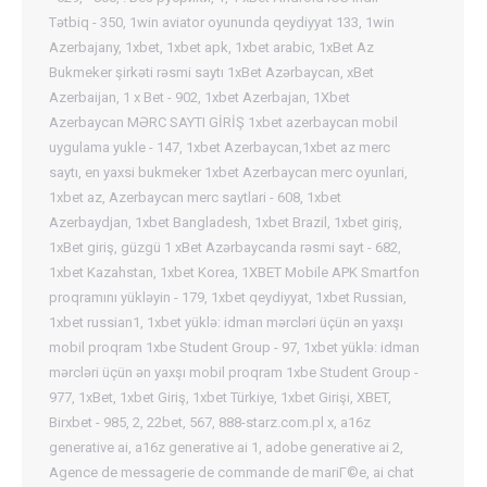
Tətbiq - 350
,
1win aviator oyununda qeydiyyat 133
,
1win
Azerbajany
,
1xbet
,
1xbet apk
,
1xbet arabic
,
1xBet Az
Bukmeker şirkəti rəsmi saytı 1xBet Azərbaycan, xBet
Azerbaijan, 1 x Bet - 902
,
1xbet Azerbajan
,
1Xbet
Azerbaycan MƏRC SAYTI GİRİŞ 1xbet azerbaycan mobil
uygulama yukle - 147
,
1xbet Azerbaycan,1xbet az merc
saytı, en yaxsi bukmeker 1xbet Azerbaycan merc oyunlari,
1xbet az, Azerbaycan merc saytlari - 608
,
1xbet
Azerbaydjan
,
1xbet Bangladesh
,
1xbet Brazil
,
1xbet giriş
,
1xBet giriş, güzgü 1 xBet Azərbaycanda rəsmi sayt - 682
,
1xbet Kazahstan
,
1xbet Korea
,
1XBET Mobile APK Smartfon
proqramını yükləyin - 179
,
1xbet qeydiyyat
,
1xbet Russian
,
1xbet russian1
,
1xbet yüklə: idman mərcləri üçün ən yaxşı
mobil proqram 1xbe Student Group - 97
,
1xbet yüklə: idman
mərcləri üçün ən yaxşı mobil proqram 1xbe Student Group -
977
,
1xBet, 1xbet Giriş, 1xbet Türkiye, 1xbet Girişi, XBET,
Birxbet - 985
,
2
,
22bet
,
567
,
888-starz.com.pl x
,
a16z
generative ai
,
a16z generative ai 1
,
adobe generative ai 2
,
Agence de messagerie de commande de mariГ©e
,
ai chat