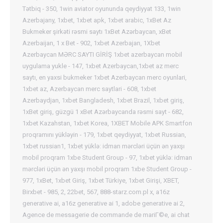
Tətbiq - 350
,
1win aviator oyununda qeydiyyat 133
,
1win
Azerbajany
,
1xbet
,
1xbet apk
,
1xbet arabic
,
1xBet Az
Bukmeker şirkəti rəsmi saytı 1xBet Azərbaycan, xBet
Azerbaijan, 1 x Bet - 902
,
1xbet Azerbajan
,
1Xbet
Azerbaycan MƏRC SAYTI GİRİŞ 1xbet azerbaycan mobil
uygulama yukle - 147
,
1xbet Azerbaycan,1xbet az merc
saytı, en yaxsi bukmeker 1xbet Azerbaycan merc oyunlari,
1xbet az, Azerbaycan merc saytlari - 608
,
1xbet
Azerbaydjan
,
1xbet Bangladesh
,
1xbet Brazil
,
1xbet giriş
,
1xBet giriş, güzgü 1 xBet Azərbaycanda rəsmi sayt - 682
,
1xbet Kazahstan
,
1xbet Korea
,
1XBET Mobile APK Smartfon
proqramını yükləyin - 179
,
1xbet qeydiyyat
,
1xbet Russian
,
1xbet russian1
,
1xbet yüklə: idman mərcləri üçün ən yaxşı
mobil proqram 1xbe Student Group - 97
,
1xbet yüklə: idman
mərcləri üçün ən yaxşı mobil proqram 1xbe Student Group -
977
,
1xBet, 1xbet Giriş, 1xbet Türkiye, 1xbet Girişi, XBET,
Birxbet - 985
,
2
,
22bet
,
567
,
888-starz.com.pl x
,
a16z
generative ai
,
a16z generative ai 1
,
adobe generative ai 2
,
Agence de messagerie de commande de mariГ©e
,
ai chat