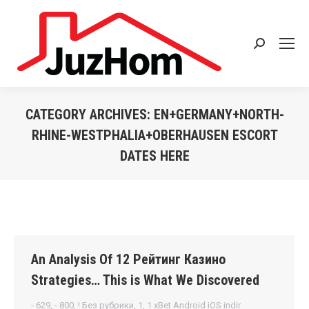
Search:
CATEGORY ARCHIVES:
EN+GERMANY+NORTH-
RHINE-WESTPHALIA+OBERHAUSEN ESCORT
DATES HERE
You are here:
An Analysis Of 12 Рейтинг Казино
Strategies… This is What We Discovered
- 629
,
- 800
,
! Без рубрики
,
1
,
1 xBet Android iOS indir