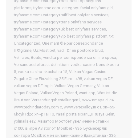
tryfansme.com+category+best best top onlyfans
platforms
,
tryfansme.com+category+facial onlyfans girl
,
tryfansme.com+category+milf best onlyfans services
,
tryfansme.com+category+trans onlyfans services
,
tryfansme.com+category+uk best onlyfans services
,
tryfansme.com+category+vip best onlyfans platform
,
txt
,
Uncategorized
,
Une mariГ©e par correspondance
lГ©gitime
,
UZ Most bet
,
vad Г¤r en postorderbrud
,
Vehicles, Boats
,
vendita per corrispondenza online sposa
,
Versandbestellbraut definitiom
,
vodka-casino-bonuskod.ru
5
,
vodka-casino-skachat.ru 15
,
Vulkan Vegas Casino
Zugabe Ohne Einzahlung 25 Euro - 498
,
vulkan vegas DE
,
vulkan vegas DE login
,
Vulkan Vegas Germany
,
Vulkan
Vegas Poland
,
VulkanVegas Poland
,
want app
,
Was ist die
Braut von Versandungsbestellungen?
,
www.nmapa.cl c4
,
www.techindiatoday.com c
,
www.vertexalloy.in c1
,
xn--55-
6kcyk1d2d.xn--p1ai 10
,
Yasal posta sipariЕџi Rusya Gelin
,
yolinails.es2
,
Авиатор Мостбет увеличение ставки
х1000 в игре Aviator от Mostbet - 936
,
Букмекерлік
контора Mostbet мен онлайн-казино Қазақстанда - 336
,