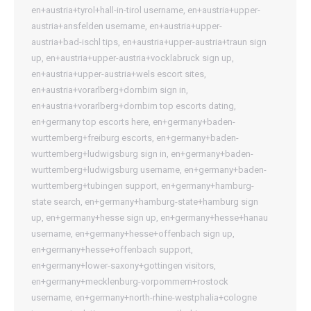
en+austria+tyrol+hall-in-tirol username
,
en+austria+upper-
austria+ansfelden username
,
en+austria+upper-
austria+bad-ischl tips
,
en+austria+upper-austria+traun sign
up
,
en+austria+upper-austria+vocklabruck sign up
,
en+austria+upper-austria+wels escort sites
,
en+austria+vorarlberg+dornbirn sign in
,
en+austria+vorarlberg+dornbirn top escorts dating
,
en+germany top escorts here
,
en+germany+baden-
wurttemberg+freiburg escorts
,
en+germany+baden-
wurttemberg+ludwigsburg sign in
,
en+germany+baden-
wurttemberg+ludwigsburg username
,
en+germany+baden-
wurttemberg+tubingen support
,
en+germany+hamburg-
state search
,
en+germany+hamburg-state+hamburg sign
up
,
en+germany+hesse sign up
,
en+germany+hesse+hanau
username
,
en+germany+hesse+offenbach sign up
,
en+germany+hesse+offenbach support
,
en+germany+lower-saxony+gottingen visitors
,
en+germany+mecklenburg-vorpommern+rostock
username
,
en+germany+north-rhine-westphalia+cologne