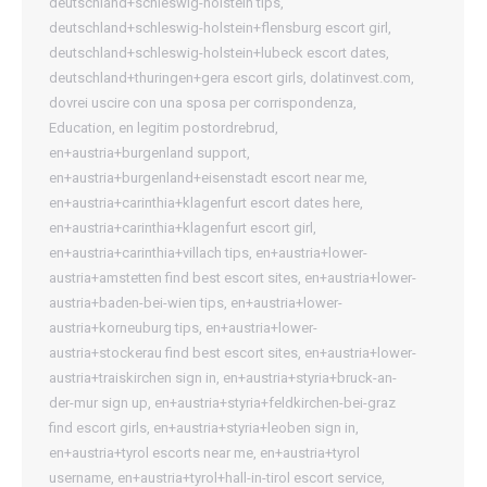
deutschland+schleswig-holstein tips
,
deutschland+schleswig-holstein+flensburg escort girl
,
deutschland+schleswig-holstein+lubeck escort dates
,
deutschland+thuringen+gera escort girls
,
dolatinvest.com
,
dovrei uscire con una sposa per corrispondenza
,
Education
,
en legitim postordrebrud
,
en+austria+burgenland support
,
en+austria+burgenland+eisenstadt escort near me
,
en+austria+carinthia+klagenfurt escort dates here
,
en+austria+carinthia+klagenfurt escort girl
,
en+austria+carinthia+villach tips
,
en+austria+lower-
austria+amstetten find best escort sites
,
en+austria+lower-
austria+baden-bei-wien tips
,
en+austria+lower-
austria+korneuburg tips
,
en+austria+lower-
austria+stockerau find best escort sites
,
en+austria+lower-
austria+traiskirchen sign in
,
en+austria+styria+bruck-an-
der-mur sign up
,
en+austria+styria+feldkirchen-bei-graz
find escort girls
,
en+austria+styria+leoben sign in
,
en+austria+tyrol escorts near me
,
en+austria+tyrol
username
,
en+austria+tyrol+hall-in-tirol escort service
,