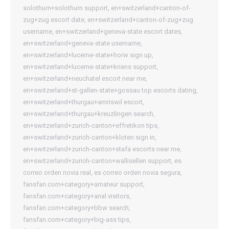
solothurn+solothurn support
,
en+switzerland+canton-of-
zug+zug escort date
,
en+switzerland+canton-of-zug+zug
username
,
en+switzerland+geneva-state escort dates
,
en+switzerland+geneva-state username
,
en+switzerland+lucerne-state+horw sign up
,
en+switzerland+lucerne-state+kriens support
,
en+switzerland+neuchatel escort near me
,
en+switzerland+st-gallen-state+gossau top escorts dating
,
en+switzerland+thurgau+amriswil escort
,
en+switzerland+thurgau+kreuzlingen search
,
en+switzerland+zurich-canton+effretikon tips
,
en+switzerland+zurich-canton+kloten sign in
,
en+switzerland+zurich-canton+stafa escorts near me
,
en+switzerland+zurich-canton+wallisellen support
,
es
correo orden novia real
,
es correo orden novia segura
,
fansfan.com+category+amateur support
,
fansfan.com+category+anal visitors
,
fansfan.com+category+bbw search
,
fansfan.com+category+big-ass tips
,