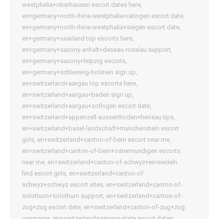
westphalia+oberhausen escort dates here
,
en+germany+north-rhine-westphalia+ratingen escort date
,
en+germany+north-rhine-westphalia+siegen escort date
,
en+germany+saarland top escorts here
,
en+germany+saxony-anhalt+dessau-rosslau support
,
en+germany+saxony+leipzig escorts
,
en+germany+schleswig-holstein sign up
,
en+switzerland+aargau top escorts here
,
en+switzerland+aargau+baden sign up
,
en+switzerland+aargau+zofingen escort date
,
en+switzerland+appenzell-ausserrhoden+herisau tips
,
en+switzerland+basel-landschaft+munchenstein escort
girls
,
en+switzerland+canton-of-bern escort near me
,
en+switzerland+canton-of-bern+ostermundigen escorts
near me
,
en+switzerland+canton-of-schwyz+einsiedeln
find escort girls
,
en+switzerland+canton-of-
schwyz+schwyz escort sites
,
en+switzerland+canton-of-
solothurn+solothurn support
,
en+switzerland+canton-of-
zug+zug escort date
,
en+switzerland+canton-of-zug+zug
username
,
en+switzerland+geneva-state escort dates
,