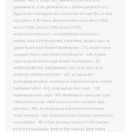
Birxbet - 985
,
2
,
22bet
,
567
,
888-starz.com.pl x
,
a16z
generative ai
,
a16z generative ai 1
,
adobe generative ai 2
,
Agence de messagerie de commande de mariГ©e
,
ai chat
bot python 9
,
AI News
,
alizeyeniufuklar.com
,
ancor 3500
,
ancorZ 2500
,
ancorZ 2500
,
ancorZ 2500
,
andesvisionclinica.cl c
,
anushkatrivedi.comen-bd x
,
articles
,
Arts & Entertainment, Celebrities
,
Aviator oyna və
qazan Rəsmi sayti Aviator Azerbaycan - 212
,
Aviator oyna
və qazan Rəsmi sayti Aviator Azerbaycan - 238
,
Aviator
oyna və qazan Rəsmi sayti Aviator Azerbaycan - 44
,
AVİATORDAN PUL QAZANMAQ 2022 YENİ XƏSTƏLİK
AVİATOR CASİNO MOSTBET - 657
,
AZ Most BET
,
Azerbajany Mostbet
,
Azərbaycan futbolunun tarixi: mühüm
hadisələr Futbol - 855
,
Azərbaycan mərc saytı - 118
,
Azərbaycan mərc saytı - 957
,
Azərbaycan oyunçuları üçün
1xBet promo kodu 1xBet promo kodunu haradan tapa
bilərsiniz - 853
,
Azərbaycanda bukmeker kontorlarının
mobil versiyası - 650
,
Azərbaycandan Olimpiya çempionları
və medalçılar - 80
,
b1bet apostas
,
bancorZ 2500
,
bedste
postordre brudeside
,
best no kyc casinos
,
best online