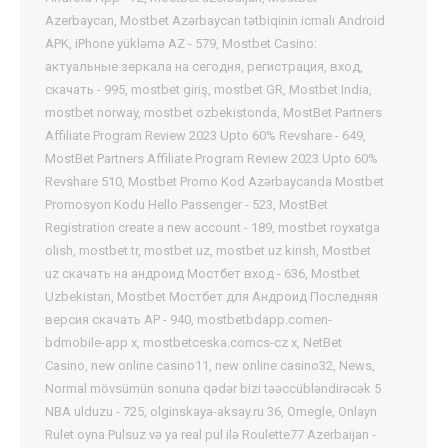
Azerbaycan
,
Mostbet Azərbaycan tətbiqinin icmalı Android
APK, iPhone yükləmə AZ - 579
,
Mostbet Casino:
актуальные зеркала на сегодня, регистрация, вход,
скачать - 995
,
mostbet giriş
,
mostbet GR
,
Mostbet India
,
mostbet norway
,
mostbet ozbekistonda
,
MostBet Partners
Affiliate Program Review 2023 Upto 60% Revshare - 649
,
MostBet Partners Affiliate Program Review 2023 Upto 60%
Revshare 510
,
Mostbet Promo Kod Azərbaycanda Mostbet
Promosyon Kodu Hello Passenger - 523
,
MostBet
Registration create a new account - 189
,
mostbet royxatga
olish
,
mostbet tr
,
mostbet uz
,
mostbet uz kirish
,
Mostbet
uz скачать на андроид Мостбет вход - 636
,
Mostbet
Uzbekistan
,
Mostbet Мостбет для Андроид Последняя
версия скачать AP - 940
,
mostbetbdapp.comen-
bdmobile-app x
,
mostbetceska.comcs-cz x
,
NetBet
Casino
,
new online casino11
,
new online casino32
,
News
,
Normal mövsümün sonuna qədər bizi təəccübləndirəcək 5
NBA ulduzu - 725
,
olginskaya-aksay.ru 36
,
Omegle
,
Onlayn
Rulet oyna Pulsuz və ya real pul ilə Roulette77 Azerbaijan -