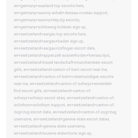
en+germany+saarland top escorts here
,
en+germany+saxony-anhalt+dessau-rosslau support
,
en+germany+saxony+leipzig escorts
,
en+germany+schleswig-holstein sign up
,
en+switzerland+aargau top escorts here
,
en+switzerland+aargau+baden sign up
,
en+switzerland+aargau+zofingen escort date
,
en+switzerland+appenzell-ausserrhoden+herisau tips
,
en+switzerland+basel-landschaft+munchenstein escort
girls
,
en+switzerland+canton-of-bern escort near me
,
en+switzerland+canton-of-bern+ostermundigen escorts
near me
,
en+switzerland+canton-of-schwyz+einsiedeln
find escort girls
,
en+switzerland+canton-of-
schwyz+schwyz escort sites
,
en+switzerland+canton-of-
solothurn+solothurn support
,
en+switzerland+canton-of-
zug+zug escort date
,
en+switzerland+canton-of-zug+zug
username
,
en+switzerland+geneva-state escort dates
,
en+switzerland+geneva-state username
,
en+switzerland+lucerne-state+horw sign up
,