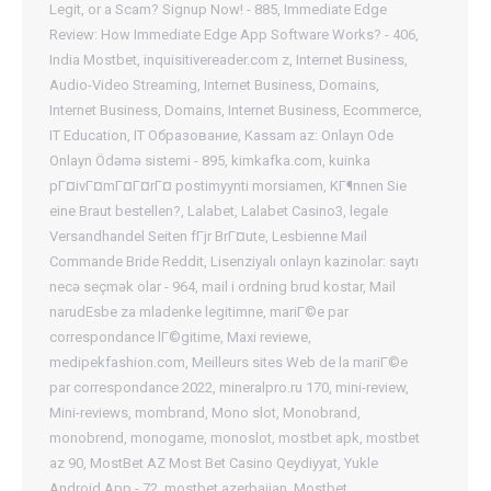
Legit, or a Scam? Signup Now! - 885
,
Immediate Edge
Review: How Immediate Edge App Software Works? - 406
,
India Mostbet
,
inquisitivereader.com z
,
Internet Business,
Audio-Video Streaming
,
Internet Business, Domains
,
Internet Business, Domains
,
Internet Business, Ecommerce
,
IT Education
,
IT Образование
,
Kassam az: Onlayn Ode
Onlayn Ödəmə sistemi - 895
,
kimkafka.com
,
kuinka
pГ¤ivГ¤mГ¤Г¤rГ¤ postimyynti morsiamen
,
KГ¶nnen Sie
eine Braut bestellen?
,
Lalabet
,
Lalabet Casino3
,
legale
Versandhandel Seiten fГјr BrГ¤ute
,
Lesbienne Mail
Commande Bride Reddit
,
Lisenziyalı onlayn kazinolar: saytı
necə seçmək olar - 964
,
mail i ordning brud kostar
,
Mail
narudЕѕbe za mladenke legitimne
,
mariГ©e par
correspondance lГ©gitime
,
Maxi reviewe
,
medipekfashion.com
,
Meilleurs sites Web de la mariГ©e
par correspondance 2022
,
mineralpro.ru 170
,
mini-review
,
Mini-reviews
,
mombrand
,
Mono slot
,
Monobrand
,
monobrend
,
monogame
,
monoslot
,
mostbet apk
,
mostbet
az 90
,
MostBet AZ Most Bet Casino Qeydiyyat, Yukle
Android App - 72
,
mostbet azerbaijan
,
Mostbet