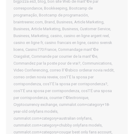
bigpizza.es3
,
blog
,
bon site Web de mariГ©e par
correspondance
,
Bookkeeping
,
Bootcamp de
programação
,
Bootcamp de programación
,
braintreerec.com
,
Brand
,
Business, Article Marketing
,
Business, Article Marketing
,
Business, Customer Service
,
Business, Marketing
,
casino
,
casino en ligne argent reel
,
casino en ligne fr
,
casino francais en ligne
,
casino svensk
licens
,
Casino770 France
,
Commandage mariГ©e
Craigslist
,
Commande par courrier de la mariГ©e
,
Commandez par la poste pour de vrai?
,
Communications,
Video Conferencing
,
correo lГ©sbico ordenar novia reddit
,
correo orden novia reveiw
,
cos'ГЁ la sposa per
corrispondenza
,
cos'ГЁ la sposa per corrispondenza?
,
cos'ГЁ una sposa per corrispondenza
,
cos'ГЁ una sposa
per corrispondenza
,
courrier Г©lectronique
,
Cryptocurrency exchange
,
cummalot.com+category+18-
year-old onlyfans models
,
cummalot.com+category+australian onlyfans
,
cummalot.com+category+chubby onlyfans models
,
cummalot.com+category+cougar best only fans account
,