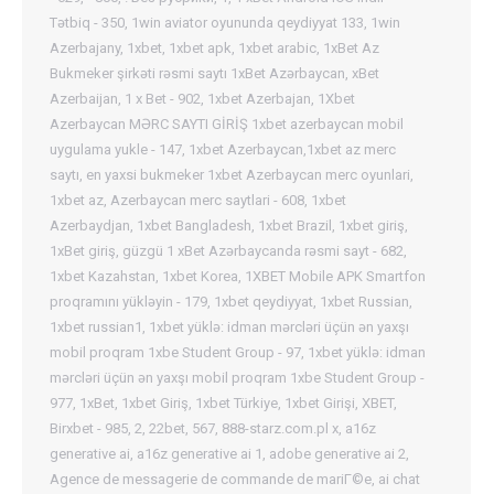
Tətbiq - 350
,
1win aviator oyununda qeydiyyat 133
,
1win
Azerbajany
,
1xbet
,
1xbet apk
,
1xbet arabic
,
1xBet Az
Bukmeker şirkəti rəsmi saytı 1xBet Azərbaycan, xBet
Azerbaijan, 1 x Bet - 902
,
1xbet Azerbajan
,
1Xbet
Azerbaycan MƏRC SAYTI GİRİŞ 1xbet azerbaycan mobil
uygulama yukle - 147
,
1xbet Azerbaycan,1xbet az merc
saytı, en yaxsi bukmeker 1xbet Azerbaycan merc oyunlari,
1xbet az, Azerbaycan merc saytlari - 608
,
1xbet
Azerbaydjan
,
1xbet Bangladesh
,
1xbet Brazil
,
1xbet giriş
,
1xBet giriş, güzgü 1 xBet Azərbaycanda rəsmi sayt - 682
,
1xbet Kazahstan
,
1xbet Korea
,
1XBET Mobile APK Smartfon
proqramını yükləyin - 179
,
1xbet qeydiyyat
,
1xbet Russian
,
1xbet russian1
,
1xbet yüklə: idman mərcləri üçün ən yaxşı
mobil proqram 1xbe Student Group - 97
,
1xbet yüklə: idman
mərcləri üçün ən yaxşı mobil proqram 1xbe Student Group -
977
,
1xBet, 1xbet Giriş, 1xbet Türkiye, 1xbet Girişi, XBET,
Birxbet - 985
,
2
,
22bet
,
567
,
888-starz.com.pl x
,
a16z
generative ai
,
a16z generative ai 1
,
adobe generative ai 2
,
Agence de messagerie de commande de mariГ©e
,
ai chat