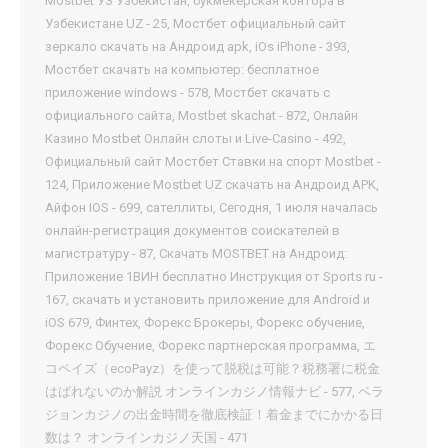
Mostbet УЗ Узбекистан, букмекерская контора в
Узбекистане UZ - 25
,
Мостбет официальный сайт
зеркало скачать на Андроид apk, iOs iPhone - 393
,
Мостбет скачать на компьютер: бесплатное
приложение windows - 578
,
Мостбет скачать с
официального сайта, Mostbet skachat - 872
,
Онлайн
Казино Mostbet Онлайн слоты и Live-Casino - 492
,
Официальный сайт Мостбет Ставки на спорт Mostbet -
124
,
Приложение Mostbet UZ скачать на Андроид APK,
Айфон IOS - 699
,
сателлиты
,
Сегодня, 1 июля началась
онлайн-регистрация документов соискателей в
магистратуру - 87
,
Скачать MOSTBET на Андроид:
Приложение 1ВИН бесплатно Инструкция от Sports ru -
167
,
скачать и установить приложение для Android и
iOS 679
,
Финтех
,
Форекс Брокеры
,
Форекс обучение
,
Форекс Обучение
,
Форекс партнерская программа
,
エ
コペイズ（ecoPayz）を使って脱税は可能？税務署に税金
はばれないのか解説 オンラインカジノ情報ナビ - 577
,
ベラ
ジョンカジノの出金時間を徹底検証！着金までにかかる日
数は？ オンラインカジノ天国 - 471