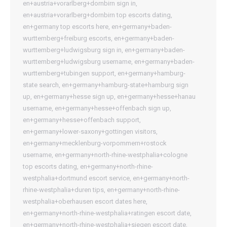
en+austria+vorarlberg+dornbirn sign in
,
en+austria+vorarlberg+dornbirn top escorts dating
,
en+germany top escorts here
,
en+germany+baden-
wurttemberg+freiburg escorts
,
en+germany+baden-
wurttemberg+ludwigsburg sign in
,
en+germany+baden-
wurttemberg+ludwigsburg username
,
en+germany+baden-
wurttemberg+tubingen support
,
en+germany+hamburg-
state search
,
en+germany+hamburg-state+hamburg sign
up
,
en+germany+hesse sign up
,
en+germany+hesse+hanau
username
,
en+germany+hesse+offenbach sign up
,
en+germany+hesse+offenbach support
,
en+germany+lower-saxony+gottingen visitors
,
en+germany+mecklenburg-vorpommern+rostock
username
,
en+germany+north-rhine-westphalia+cologne
top escorts dating
,
en+germany+north-rhine-
westphalia+dortmund escort service
,
en+germany+north-
rhine-westphalia+duren tips
,
en+germany+north-rhine-
westphalia+oberhausen escort dates here
,
en+germany+north-rhine-westphalia+ratingen escort date
,
en+germany+north-rhine-westphalia+siegen escort date
,