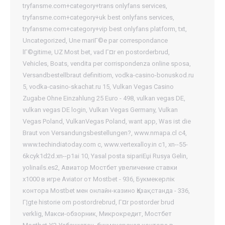
tryfansme.com+category+trans onlyfans services
,
tryfansme.com+category+uk best onlyfans services
,
tryfansme.com+category+vip best onlyfans platform
,
txt
,
Uncategorized
,
Une mariГ©e par correspondance
lГ©gitime
,
UZ Most bet
,
vad Г¤r en postorderbrud
,
Vehicles, Boats
,
vendita per corrispondenza online sposa
,
Versandbestellbraut definitiom
,
vodka-casino-bonuskod.ru
5
,
vodka-casino-skachat.ru 15
,
Vulkan Vegas Casino
Zugabe Ohne Einzahlung 25 Euro - 498
,
vulkan vegas DE
,
vulkan vegas DE login
,
Vulkan Vegas Germany
,
Vulkan
Vegas Poland
,
VulkanVegas Poland
,
want app
,
Was ist die
Braut von Versandungsbestellungen?
,
www.nmapa.cl c4
,
www.techindiatoday.com c
,
www.vertexalloy.in c1
,
xn--55-
6kcyk1d2d.xn--p1ai 10
,
Yasal posta sipariЕџi Rusya Gelin
,
yolinails.es2
,
Авиатор Мостбет увеличение ставки
х1000 в игре Aviator от Mostbet - 936
,
Букмекерлік
контора Mostbet мен онлайн-казино Қазақстанда - 336
,
Г¦gte historie om postordrebrud
,
Г¤r postorder brud
verklig
,
Макси-обзорник
,
Микрокредит
,
Мостбет