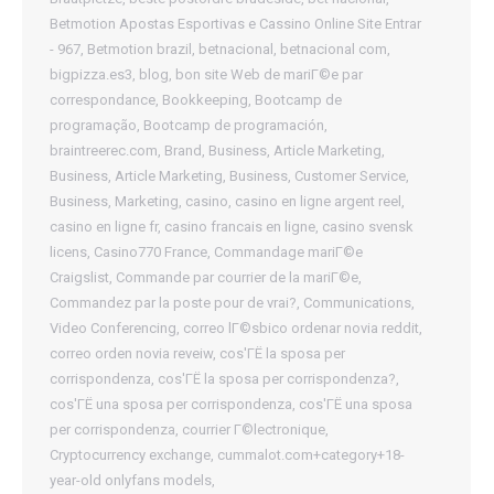
Betmotion Apostas Esportivas e Cassino Online Site Entrar
- 967
,
Betmotion brazil
,
betnacional
,
betnacional com
,
bigpizza.es3
,
blog
,
bon site Web de mariГ©e par
correspondance
,
Bookkeeping
,
Bootcamp de
programação
,
Bootcamp de programación
,
braintreerec.com
,
Brand
,
Business, Article Marketing
,
Business, Article Marketing
,
Business, Customer Service
,
Business, Marketing
,
casino
,
casino en ligne argent reel
,
casino en ligne fr
,
casino francais en ligne
,
casino svensk
licens
,
Casino770 France
,
Commandage mariГ©e
Craigslist
,
Commande par courrier de la mariГ©e
,
Commandez par la poste pour de vrai?
,
Communications,
Video Conferencing
,
correo lГ©sbico ordenar novia reddit
,
correo orden novia reveiw
,
cos'ГЁ la sposa per
corrispondenza
,
cos'ГЁ la sposa per corrispondenza?
,
cos'ГЁ una sposa per corrispondenza
,
cos'ГЁ una sposa
per corrispondenza
,
courrier Г©lectronique
,
Cryptocurrency exchange
,
cummalot.com+category+18-
year-old onlyfans models
,