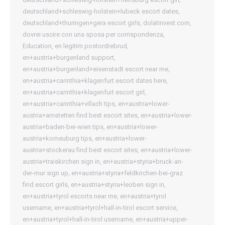
deutschland+schleswig-holstein+lubeck escort dates
,
deutschland+thuringen+gera escort girls
,
dolatinvest.com
,
dovrei uscire con una sposa per corrispondenza
,
Education
,
en legitim postordrebrud
,
en+austria+burgenland support
,
en+austria+burgenland+eisenstadt escort near me
,
en+austria+carinthia+klagenfurt escort dates here
,
en+austria+carinthia+klagenfurt escort girl
,
en+austria+carinthia+villach tips
,
en+austria+lower-
austria+amstetten find best escort sites
,
en+austria+lower-
austria+baden-bei-wien tips
,
en+austria+lower-
austria+korneuburg tips
,
en+austria+lower-
austria+stockerau find best escort sites
,
en+austria+lower-
austria+traiskirchen sign in
,
en+austria+styria+bruck-an-
der-mur sign up
,
en+austria+styria+feldkirchen-bei-graz
find escort girls
,
en+austria+styria+leoben sign in
,
en+austria+tyrol escorts near me
,
en+austria+tyrol
username
,
en+austria+tyrol+hall-in-tirol escort service
,
en+austria+tyrol+hall-in-tirol username
,
en+austria+upper-