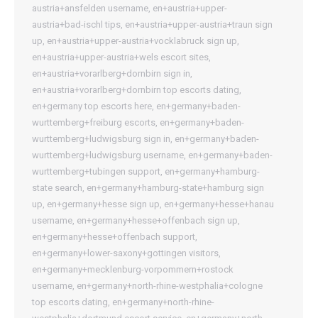
austria+ansfelden username
,
en+austria+upper-
austria+bad-ischl tips
,
en+austria+upper-austria+traun sign
up
,
en+austria+upper-austria+vocklabruck sign up
,
en+austria+upper-austria+wels escort sites
,
en+austria+vorarlberg+dornbirn sign in
,
en+austria+vorarlberg+dornbirn top escorts dating
,
en+germany top escorts here
,
en+germany+baden-
wurttemberg+freiburg escorts
,
en+germany+baden-
wurttemberg+ludwigsburg sign in
,
en+germany+baden-
wurttemberg+ludwigsburg username
,
en+germany+baden-
wurttemberg+tubingen support
,
en+germany+hamburg-
state search
,
en+germany+hamburg-state+hamburg sign
up
,
en+germany+hesse sign up
,
en+germany+hesse+hanau
username
,
en+germany+hesse+offenbach sign up
,
en+germany+hesse+offenbach support
,
en+germany+lower-saxony+gottingen visitors
,
en+germany+mecklenburg-vorpommern+rostock
username
,
en+germany+north-rhine-westphalia+cologne
top escorts dating
,
en+germany+north-rhine-