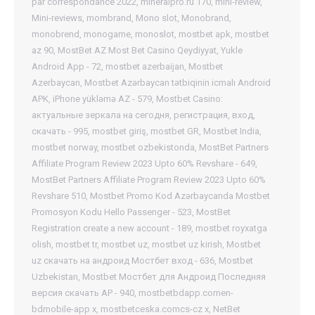
par correspondance 2022
,
mineralpro.ru 170
,
mini-review
,
Mini-reviews
,
mombrand
,
Mono slot
,
Monobrand
,
monobrend
,
monogame
,
monoslot
,
mostbet apk
,
mostbet
az 90
,
MostBet AZ Most Bet Casino Qeydiyyat, Yukle
Android App - 72
,
mostbet azerbaijan
,
Mostbet
Azerbaycan
,
Mostbet Azərbaycan tətbiqinin icmalı Android
APK, iPhone yükləmə AZ - 579
,
Mostbet Casino:
актуальные зеркала на сегодня, регистрация, вход,
скачать - 995
,
mostbet giriş
,
mostbet GR
,
Mostbet India
,
mostbet norway
,
mostbet ozbekistonda
,
MostBet Partners
Affiliate Program Review 2023 Upto 60% Revshare - 649
,
MostBet Partners Affiliate Program Review 2023 Upto 60%
Revshare 510
,
Mostbet Promo Kod Azərbaycanda Mostbet
Promosyon Kodu Hello Passenger - 523
,
MostBet
Registration create a new account - 189
,
mostbet royxatga
olish
,
mostbet tr
,
mostbet uz
,
mostbet uz kirish
,
Mostbet
uz скачать на андроид Мостбет вход - 636
,
Mostbet
Uzbekistan
,
Mostbet Мостбет для Андроид Последняя
версия скачать AP - 940
,
mostbetbdapp.comen-
bdmobile-app x
,
mostbetceska.comcs-cz x
,
NetBet