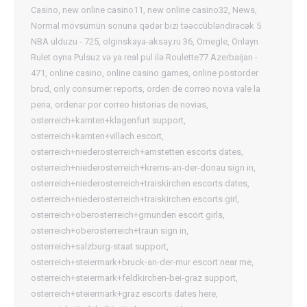
Casino
,
new online casino11
,
new online casino32
,
News
,
Normal mövsümün sonuna qədər bizi təəccübləndirəcək 5
NBA ulduzu - 725
,
olginskaya-aksay.ru 36
,
Omegle
,
Onlayn
Rulet oyna Pulsuz və ya real pul ilə Roulette77 Azerbaijan -
471
,
online casino
,
online casino games
,
online postorder
brud
,
only consumer reports
,
orden de correo novia vale la
pena
,
ordenar por correo historias de novias
,
osterreich+karnten+klagenfurt support
,
osterreich+karnten+villach escort
,
osterreich+niederosterreich+amstetten escorts dates
,
osterreich+niederosterreich+krems-an-der-donau sign in
,
osterreich+niederosterreich+traiskirchen escorts dates
,
osterreich+niederosterreich+traiskirchen escorts girl
,
osterreich+oberosterreich+gmunden escort girls
,
osterreich+oberosterreich+traun sign in
,
osterreich+salzburg-staat support
,
osterreich+steiermark+bruck-an-der-mur escort near me
,
osterreich+steiermark+feldkirchen-bei-graz support
,
osterreich+steiermark+graz escorts dates here
,