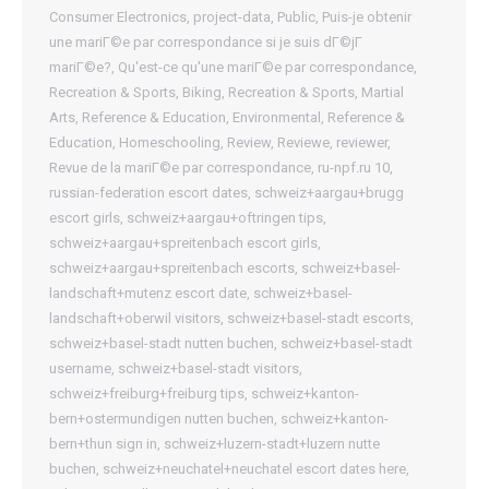
Consumer Electronics
,
project-data
,
Public
,
Puis-je obtenir
une mariГ©e par correspondance si je suis dГ©jГ
mariГ©e?
,
Qu'est-ce qu'une mariГ©e par correspondance
,
Recreation & Sports, Biking
,
Recreation & Sports, Martial
Arts
,
Reference & Education, Environmental
,
Reference &
Education, Homeschooling
,
Review
,
Reviewe
,
reviewer
,
Revue de la mariГ©e par correspondance
,
ru-npf.ru 10
,
russian-federation escort dates
,
schweiz+aargau+brugg
escort girls
,
schweiz+aargau+oftringen tips
,
schweiz+aargau+spreitenbach escort girls
,
schweiz+aargau+spreitenbach escorts
,
schweiz+basel-
landschaft+mutenz escort date
,
schweiz+basel-
landschaft+oberwil visitors
,
schweiz+basel-stadt escorts
,
schweiz+basel-stadt nutten buchen
,
schweiz+basel-stadt
username
,
schweiz+basel-stadt visitors
,
schweiz+freiburg+freiburg tips
,
schweiz+kanton-
bern+ostermundigen nutten buchen
,
schweiz+kanton-
bern+thun sign in
,
schweiz+luzern-stadt+luzern nutte
buchen
,
schweiz+neuchatel+neuchatel escort dates here
,