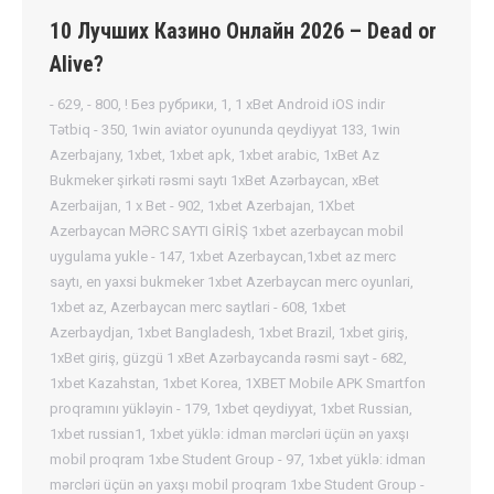
10 Лучших Казино Онлайн 2026 – Dead or
Alive?
- 629
,
- 800
,
! Без рубрики
,
1
,
1 xBet Android iOS indir
Tətbiq - 350
,
1win aviator oyununda qeydiyyat 133
,
1win
Azerbajany
,
1xbet
,
1xbet apk
,
1xbet arabic
,
1xBet Az
Bukmeker şirkəti rəsmi saytı 1xBet Azərbaycan, xBet
Azerbaijan, 1 x Bet - 902
,
1xbet Azerbajan
,
1Xbet
Azerbaycan MƏRC SAYTI GİRİŞ 1xbet azerbaycan mobil
uygulama yukle - 147
,
1xbet Azerbaycan,1xbet az merc
saytı, en yaxsi bukmeker 1xbet Azerbaycan merc oyunlari,
1xbet az, Azerbaycan merc saytlari - 608
,
1xbet
Azerbaydjan
,
1xbet Bangladesh
,
1xbet Brazil
,
1xbet giriş
,
1xBet giriş, güzgü 1 xBet Azərbaycanda rəsmi sayt - 682
,
1xbet Kazahstan
,
1xbet Korea
,
1XBET Mobile APK Smartfon
proqramını yükləyin - 179
,
1xbet qeydiyyat
,
1xbet Russian
,
1xbet russian1
,
1xbet yüklə: idman mərcləri üçün ən yaxşı
mobil proqram 1xbe Student Group - 97
,
1xbet yüklə: idman
mərcləri üçün ən yaxşı mobil proqram 1xbe Student Group -