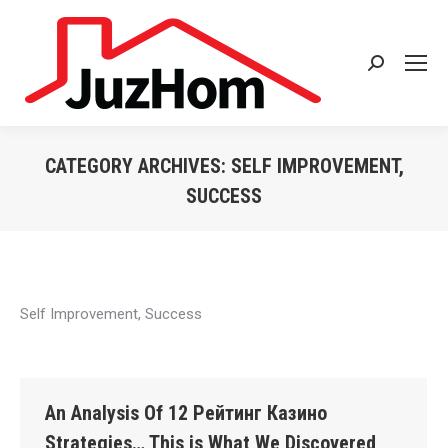
Search:
CATEGORY ARCHIVES:
SELF IMPROVEMENT,
SUCCESS
You are here:
Self Improvement, Success
An Analysis Of 12 Рейтинг Казино
Strategies… This is What We Discovered