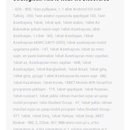
- 629
,
- 800
,
! Без рубрики
,
1
,
1 xBet Android iOS indir
Tətbiq - 350
,
1win aviator oyununda qeydiyyat 133
,
1win
Azerbajany
,
1xbet
,
1xbet apk
,
1xbet arabic
,
1xBet Az
Bukmeker şirkəti rəsmi saytı 1xBet Azərbaycan, xBet
Azerbaijan, 1 x Bet - 902
,
1xbet Azerbajan
,
1Xbet
Azerbaycan MƏRC SAYTI GİRİŞ 1xbet azerbaycan mobil
uygulama yukle - 147
,
1xbet Azerbaycan,1xbet az merc
saytı, en yaxsi bukmeker 1xbet Azerbaycan merc oyunlari,
1xbet az, Azerbaycan merc saytlari - 608
,
1xbet
Azerbaydjan
,
1xbet Bangladesh
,
1xbet Brazil
,
1xbet giriş
,
1xBet giriş, güzgü 1 xBet Azərbaycanda rəsmi sayt - 682
,
1xbet Kazahstan
,
1xbet Korea
,
1XBET Mobile APK Smartfon
proqramını yükləyin - 179
,
1xbet qeydiyyat
,
1xbet Russian
,
1xbet russian1
,
1xbet yüklə: idman mərcləri üçün ən yaxşı
mobil proqram 1xbe Student Group - 97
,
1xbet yüklə: idman
mərcləri üçün ən yaxşı mobil proqram 1xbe Student Group -
977
,
1xBet, 1xbet Giriş, 1xbet Türkiye, 1xbet Girişi, XBET,
Birxbet - 985
,
2
,
22bet
,
567
,
888-starz.com.pl x
,
a16z
generative ai
,
a16z generative ai 1
,
adobe generative ai 2
,