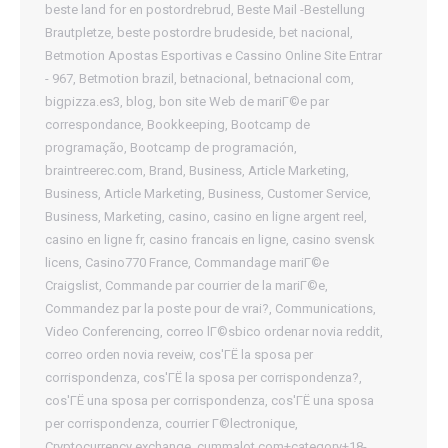
beste land for en postordrebrud
,
Beste Mail -Bestellung
Brautpletze
,
beste postordre brudeside
,
bet nacional
,
Betmotion Apostas Esportivas e Cassino Online Site Entrar
- 967
,
Betmotion brazil
,
betnacional
,
betnacional com
,
bigpizza.es3
,
blog
,
bon site Web de mariГ©e par
correspondance
,
Bookkeeping
,
Bootcamp de
programação
,
Bootcamp de programación
,
braintreerec.com
,
Brand
,
Business, Article Marketing
,
Business, Article Marketing
,
Business, Customer Service
,
Business, Marketing
,
casino
,
casino en ligne argent reel
,
casino en ligne fr
,
casino francais en ligne
,
casino svensk
licens
,
Casino770 France
,
Commandage mariГ©e
Craigslist
,
Commande par courrier de la mariГ©e
,
Commandez par la poste pour de vrai?
,
Communications,
Video Conferencing
,
correo lГ©sbico ordenar novia reddit
,
correo orden novia reveiw
,
cos'ГЁ la sposa per
corrispondenza
,
cos'ГЁ la sposa per corrispondenza?
,
cos'ГЁ una sposa per corrispondenza
,
cos'ГЁ una sposa
per corrispondenza
,
courrier Г©lectronique
,
Cryptocurrency exchange
,
cummalot.com+category+18-