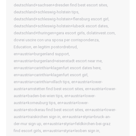
deutschland+sachsen+dresden find best escort sites
,
deutschland+schleswig-holstein tips
,
deutschland+schleswig-holstein+flensburg escort girl
,
deutschland+schleswig-holstein+lubeck escort dates
,
deutschland+thuringen+gera escort girls
,
dolatinvest.com
,
dovrei uscire con una sposa per corrispondenza
,
Education
,
en legitim postordrebrud
,
en+austria+burgenland support
,
en+austria+burgenland+eisenstadt escort near me
,
en+austria+carinthia+klagenfurt escort dates here
,
en+austria+carinthia+klagenfurt escort girl
,
en+austria+carinthia+villach tips
,
en+austria+lower-
austria+amstetten find best escort sites
,
en+austria+lower-
austria+baden-bei-wien tips
,
en+austria+lower-
austria+korneuburg tips
,
en+austria+lower-
austria+stockerau find best escort sites
,
en+austria+lower-
austria+traiskirchen sign in
,
en+austria+styria+bruck-an-
der-mur sign up
,
en+austria+styria+feldkirchen-bei-graz
find escort girls
,
en+austria+styria+leoben sign in
,