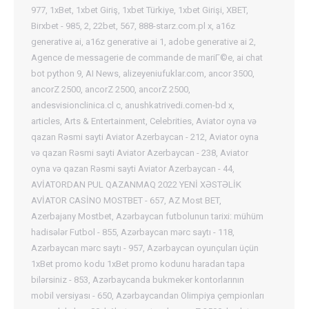
977
,
1xBet, 1xbet Giriş, 1xbet Türkiye, 1xbet Girişi, XBET,
Birxbet - 985
,
2
,
22bet
,
567
,
888-starz.com.pl x
,
a16z
generative ai
,
a16z generative ai 1
,
adobe generative ai 2
,
Agence de messagerie de commande de mariГ©e
,
ai chat
bot python 9
,
AI News
,
alizeyeniufuklar.com
,
ancor 3500
,
ancorZ 2500
,
ancorZ 2500
,
ancorZ 2500
,
andesvisionclinica.cl c
,
anushkatrivedi.comen-bd x
,
articles
,
Arts & Entertainment, Celebrities
,
Aviator oyna və
qazan Rəsmi sayti Aviator Azerbaycan - 212
,
Aviator oyna
və qazan Rəsmi sayti Aviator Azerbaycan - 238
,
Aviator
oyna və qazan Rəsmi sayti Aviator Azerbaycan - 44
,
AVİATORDAN PUL QAZANMAQ 2022 YENİ XƏSTƏLİK
AVİATOR CASİNO MOSTBET - 657
,
AZ Most BET
,
Azerbajany Mostbet
,
Azərbaycan futbolunun tarixi: mühüm
hadisələr Futbol - 855
,
Azərbaycan mərc saytı - 118
,
Azərbaycan mərc saytı - 957
,
Azərbaycan oyunçuları üçün
1xBet promo kodu 1xBet promo kodunu haradan tapa
bilərsiniz - 853
,
Azərbaycanda bukmeker kontorlarının
mobil versiyası - 650
,
Azərbaycandan Olimpiya çempionları