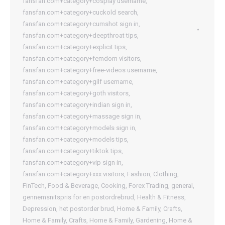
fansfan.com+category+cosplay username
,
fansfan.com+category+cuckold search
,
fansfan.com+category+cumshot sign in
,
fansfan.com+category+deepthroat tips
,
fansfan.com+category+explicit tips
,
fansfan.com+category+femdom visitors
,
fansfan.com+category+free-videos username
,
fansfan.com+category+gilf username
,
fansfan.com+category+goth visitors
,
fansfan.com+category+indian sign in
,
fansfan.com+category+massage sign in
,
fansfan.com+category+models sign in
,
fansfan.com+category+models tips
,
fansfan.com+category+tiktok tips
,
fansfan.com+category+vip sign in
,
fansfan.com+category+xxx visitors
,
Fashion, Clothing
,
FinTech
,
Food & Beverage, Cooking
,
Forex Trading
,
general
,
gennemsnitspris for en postordrebrud
,
Health & Fitness,
Depression
,
het postorder brud
,
Home & Family, Crafts
,
Home & Family, Crafts
,
Home & Family, Gardening
,
Home &