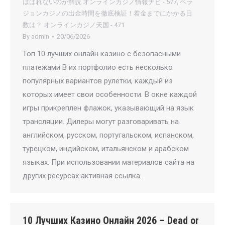
はばれないのか解説 オンラインカジノ情報ナビ - 577
,
ベラ
ジョンカジノの出金時間を徹底検証！着金までにかかる日
数は？ オンラインカジノ天国 - 471
By
admin
20/06/2026
Топ 10 лучших онлайн казино с безопасными
платежами В их портфолио есть несколько
популярных вариантов рулетки, каждый из
которых имеет свои особенности. В окне каждой
игры прикреплен флажок, указывающий на язык
трансляции. Дилеры могут разговаривать на
английском, русском, португальском, испанском,
турецком, индийском, итальянском и арабском
языках. При использовании материалов сайта на
других ресурсах активная ссылка…
10 Лучших Казино Онлайн 2026 – Dead or