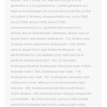
Birxbet - 985
,
2
,
22bet
,
567
,
888-starz.com.pl x
,
a16z
generative ai
,
a16z generative ai 1
,
adobe generative ai 2
,
Agence de messagerie de commande de mariГ©e
,
ai chat
bot python 9
,
AI News
,
alizeyeniufuklar.com
,
ancor 3500
,
ancorZ 2500
,
ancorZ 2500
,
ancorZ 2500
,
andesvisionclinica.cl c
,
anushkatrivedi.comen-bd x
,
articles
,
Arts & Entertainment, Celebrities
,
Aviator oyna və
qazan Rəsmi sayti Aviator Azerbaycan - 212
,
Aviator oyna
və qazan Rəsmi sayti Aviator Azerbaycan - 238
,
Aviator
oyna və qazan Rəsmi sayti Aviator Azerbaycan - 44
,
AVİATORDAN PUL QAZANMAQ 2022 YENİ XƏSTƏLİK
AVİATOR CASİNO MOSTBET - 657
,
AZ Most BET
,
Azerbajany Mostbet
,
Azərbaycan futbolunun tarixi: mühüm
hadisələr Futbol - 855
,
Azərbaycan mərc saytı - 118
,
Azərbaycan mərc saytı - 957
,
Azərbaycan oyunçuları üçün
1xBet promo kodu 1xBet promo kodunu haradan tapa
bilərsiniz - 853
,
Azərbaycanda bukmeker kontorlarının
mobil versiyası - 650
,
Azərbaycandan Olimpiya çempionları
və medalçılar - 80
,
b1bet apostas
,
bancorZ 2500
,
bedste
postordre brudeside
,
best no kyc casinos
,
best online