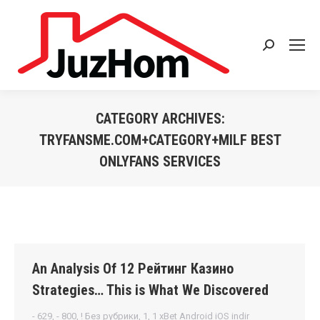
Search:
CATEGORY ARCHIVES:
TRYFANSME.COM+CATEGORY+MILF BEST
ONLYFANS SERVICES
You are here:
An Analysis Of 12 Рейтинг Казино
Strategies… This is What We Discovered
- 629
,
- 800
,
! Без рубрики
,
1
,
1 xBet Android iOS indir