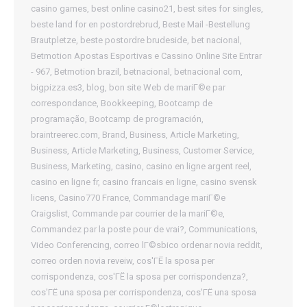
casino games
,
best online casino21
,
best sites for singles
,
beste land for en postordrebrud
,
Beste Mail -Bestellung
Brautpletze
,
beste postordre brudeside
,
bet nacional
,
Betmotion Apostas Esportivas e Cassino Online Site Entrar
- 967
,
Betmotion brazil
,
betnacional
,
betnacional com
,
bigpizza.es3
,
blog
,
bon site Web de mariГ©e par
correspondance
,
Bookkeeping
,
Bootcamp de
programação
,
Bootcamp de programación
,
braintreerec.com
,
Brand
,
Business, Article Marketing
,
Business, Article Marketing
,
Business, Customer Service
,
Business, Marketing
,
casino
,
casino en ligne argent reel
,
casino en ligne fr
,
casino francais en ligne
,
casino svensk
licens
,
Casino770 France
,
Commandage mariГ©e
Craigslist
,
Commande par courrier de la mariГ©e
,
Commandez par la poste pour de vrai?
,
Communications,
Video Conferencing
,
correo lГ©sbico ordenar novia reddit
,
correo orden novia reveiw
,
cos'ГЁ la sposa per
corrispondenza
,
cos'ГЁ la sposa per corrispondenza?
,
cos'ГЁ una sposa per corrispondenza
,
cos'ГЁ una sposa