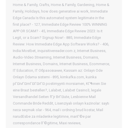
Home & Family, Crafts
,
Home & Family, Gardening
,
Home &
Family, Holidays
,
how does generative ai work
,
Immediate
Edge Canada Is this automated system legitimate in the
first place? - 127
,
Immediate Edge Review 100% WINNING
APP OR SCAM? - 45
,
Immediate Edge Review 2023: Is it
Legit, or a Scam? Signup Now! - 885
,
Immediate Edge
Review: How Immediate Edge App Software Works? - 406
,
India Mostbet
,
inquisitivereader.com z
,
Internet Business,
Audio-Video Streaming
,
Internet Business, Domains
,
Internet Business, Domains
,
Internet Business, Ecommerce
,
IT Education
,
IT Образование
,
Kassam az: Onlayn Ode
Onlayn Ödəmə sistemi - 895
,
kimkafka.com
,
kuinka
pГ¤ivГ¤mГ¤Г¤rГ¤ postimyynti morsiamen
,
KГ¶nnen Sie
eine Braut bestellen?
,
Lalabet
,
Lalabet Casino3
,
legale
Versandhandel Seiten fГјr BrГ¤ute
,
Lesbienne Mail
Commande Bride Reddit
,
Lisenziyalı onlayn kazinolar: saytı
necə seçmək olar - 964
,
mail i ordning brud kostar
,
Mail
narudЕѕbe za mladenke legitimne
,
mariГ©e par
correspondance lГ©gitime
,
Maxi reviewe
,