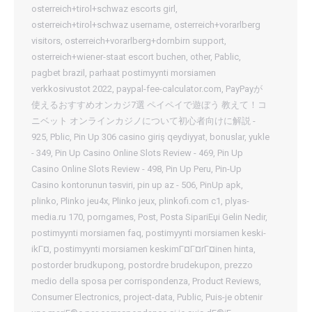
osterreich+tirol+schwaz escorts girl
,
osterreich+tirol+schwaz username
,
osterreich+vorarlberg
visitors
,
osterreich+vorarlberg+dornbirn support
,
osterreich+wiener-staat escort buchen
,
other
,
Pablic
,
pagbet brazil
,
parhaat postimyynti morsiamen
verkkosivustot 2022
,
paypal-fee-calculator.com
,
PayPayが
使えるおすすめオンカジ7選 ペイペイで遊ぼう 教えて！コ
ニベット オンラインカジノについて初心者向けに解説 -
925
,
Pblic
,
Pin Up 306 casino giriş qeydiyyat, bonuslar, yukle
- 349
,
Pin Up Casino Online Slots Review - 469
,
Pin Up
Casino Online Slots Review - 498
,
Pin Up Peru
,
Pin-Up
Casino kontorunun təsviri, pin up az - 506
,
PinUp apk
,
plinko
,
Plinko jeu4x
,
Plinko jeux
,
plinkofi.com c1
,
plyas-
media.ru 170
,
porngames
,
Post
,
Posta SipariЕџi Gelin Nedir
,
postimyynti morsiamen faq
,
postimyynti morsiamen keski-
ikГ¤
,
postimyynti morsiamen keskimГ¤Г¤rГ¤inen hinta
,
postorder brudkupong
,
postordre brudekupon
,
prezzo
medio della sposa per corrispondenza
,
Product Reviews,
Consumer Electronics
,
project-data
,
Public
,
Puis-je obtenir