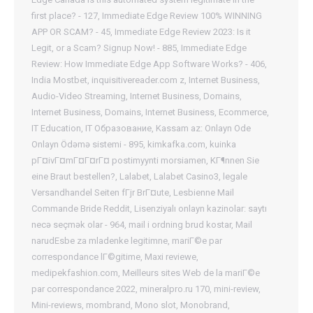
first place? - 127
,
Immediate Edge Review 100% WINNING
APP OR SCAM? - 45
,
Immediate Edge Review 2023: Is it
Legit, or a Scam? Signup Now! - 885
,
Immediate Edge
Review: How Immediate Edge App Software Works? - 406
,
India Mostbet
,
inquisitivereader.com z
,
Internet Business,
Audio-Video Streaming
,
Internet Business, Domains
,
Internet Business, Domains
,
Internet Business, Ecommerce
,
IT Education
,
IT Образование
,
Kassam az: Onlayn Ode
Onlayn Ödəmə sistemi - 895
,
kimkafka.com
,
kuinka
pГ¤ivГ¤mГ¤Г¤rГ¤ postimyynti morsiamen
,
KГ¶nnen Sie
eine Braut bestellen?
,
Lalabet
,
Lalabet Casino3
,
legale
Versandhandel Seiten fГјr BrГ¤ute
,
Lesbienne Mail
Commande Bride Reddit
,
Lisenziyalı onlayn kazinolar: saytı
necə seçmək olar - 964
,
mail i ordning brud kostar
,
Mail
narudЕѕbe za mladenke legitimne
,
mariГ©e par
correspondance lГ©gitime
,
Maxi reviewe
,
medipekfashion.com
,
Meilleurs sites Web de la mariГ©e
par correspondance 2022
,
mineralpro.ru 170
,
mini-review
,
Mini-reviews
,
mombrand
,
Mono slot
,
Monobrand
,