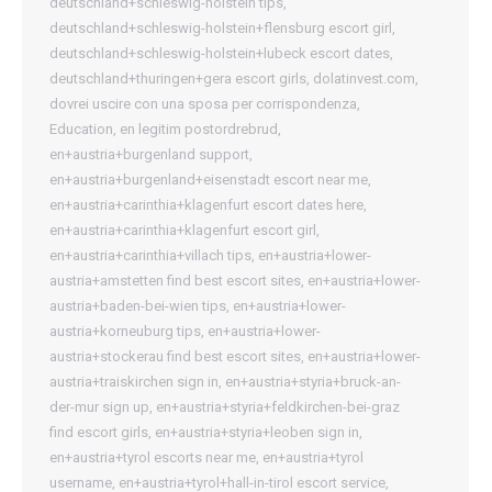
deutschland+schleswig-holstein tips
,
deutschland+schleswig-holstein+flensburg escort girl
,
deutschland+schleswig-holstein+lubeck escort dates
,
deutschland+thuringen+gera escort girls
,
dolatinvest.com
,
dovrei uscire con una sposa per corrispondenza
,
Education
,
en legitim postordrebrud
,
en+austria+burgenland support
,
en+austria+burgenland+eisenstadt escort near me
,
en+austria+carinthia+klagenfurt escort dates here
,
en+austria+carinthia+klagenfurt escort girl
,
en+austria+carinthia+villach tips
,
en+austria+lower-
austria+amstetten find best escort sites
,
en+austria+lower-
austria+baden-bei-wien tips
,
en+austria+lower-
austria+korneuburg tips
,
en+austria+lower-
austria+stockerau find best escort sites
,
en+austria+lower-
austria+traiskirchen sign in
,
en+austria+styria+bruck-an-
der-mur sign up
,
en+austria+styria+feldkirchen-bei-graz
find escort girls
,
en+austria+styria+leoben sign in
,
en+austria+tyrol escorts near me
,
en+austria+tyrol
username
,
en+austria+tyrol+hall-in-tirol escort service
,