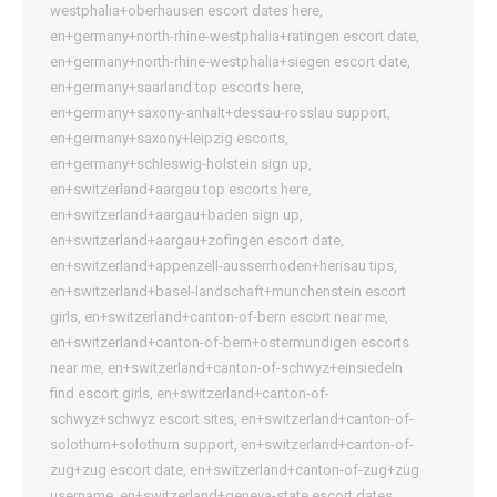
westphalia+oberhausen escort dates here
,
en+germany+north-rhine-westphalia+ratingen escort date
,
en+germany+north-rhine-westphalia+siegen escort date
,
en+germany+saarland top escorts here
,
en+germany+saxony-anhalt+dessau-rosslau support
,
en+germany+saxony+leipzig escorts
,
en+germany+schleswig-holstein sign up
,
en+switzerland+aargau top escorts here
,
en+switzerland+aargau+baden sign up
,
en+switzerland+aargau+zofingen escort date
,
en+switzerland+appenzell-ausserrhoden+herisau tips
,
en+switzerland+basel-landschaft+munchenstein escort
girls
,
en+switzerland+canton-of-bern escort near me
,
en+switzerland+canton-of-bern+ostermundigen escorts
near me
,
en+switzerland+canton-of-schwyz+einsiedeln
find escort girls
,
en+switzerland+canton-of-
schwyz+schwyz escort sites
,
en+switzerland+canton-of-
solothurn+solothurn support
,
en+switzerland+canton-of-
zug+zug escort date
,
en+switzerland+canton-of-zug+zug
username
,
en+switzerland+geneva-state escort dates
,