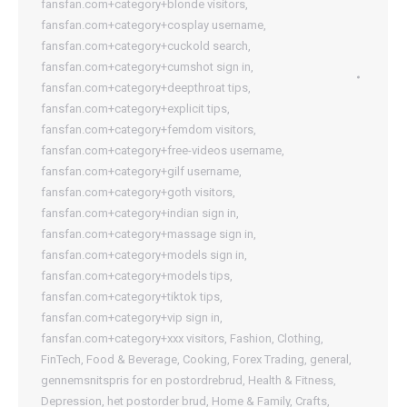
fansfan.com+category+blonde visitors
,
fansfan.com+category+cosplay username
,
fansfan.com+category+cuckold search
,
fansfan.com+category+cumshot sign in
,
fansfan.com+category+deepthroat tips
,
fansfan.com+category+explicit tips
,
fansfan.com+category+femdom visitors
,
fansfan.com+category+free-videos username
,
fansfan.com+category+gilf username
,
fansfan.com+category+goth visitors
,
fansfan.com+category+indian sign in
,
fansfan.com+category+massage sign in
,
fansfan.com+category+models sign in
,
fansfan.com+category+models tips
,
fansfan.com+category+tiktok tips
,
fansfan.com+category+vip sign in
,
fansfan.com+category+xxx visitors
,
Fashion, Clothing
,
FinTech
,
Food & Beverage, Cooking
,
Forex Trading
,
general
,
gennemsnitspris for en postordrebrud
,
Health & Fitness,
Depression
,
het postorder brud
,
Home & Family, Crafts
,