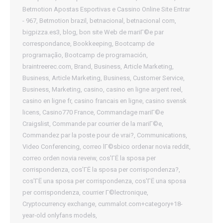
Betmotion Apostas Esportivas e Cassino Online Site Entrar
- 967
,
Betmotion brazil
,
betnacional
,
betnacional com
,
bigpizza.es3
,
blog
,
bon site Web de mariГ©e par
correspondance
,
Bookkeeping
,
Bootcamp de
programação
,
Bootcamp de programación
,
braintreerec.com
,
Brand
,
Business, Article Marketing
,
Business, Article Marketing
,
Business, Customer Service
,
Business, Marketing
,
casino
,
casino en ligne argent reel
,
casino en ligne fr
,
casino francais en ligne
,
casino svensk
licens
,
Casino770 France
,
Commandage mariГ©e
Craigslist
,
Commande par courrier de la mariГ©e
,
Commandez par la poste pour de vrai?
,
Communications,
Video Conferencing
,
correo lГ©sbico ordenar novia reddit
,
correo orden novia reveiw
,
cos'ГЁ la sposa per
corrispondenza
,
cos'ГЁ la sposa per corrispondenza?
,
cos'ГЁ una sposa per corrispondenza
,
cos'ГЁ una sposa
per corrispondenza
,
courrier Г©lectronique
,
Cryptocurrency exchange
,
cummalot.com+category+18-
year-old onlyfans models
,