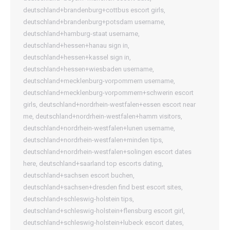
deutschland+brandenburg+cottbus escort girls
,
deutschland+brandenburg+potsdam username
,
deutschland+hamburg-staat username
,
deutschland+hessen+hanau sign in
,
deutschland+hessen+kassel sign in
,
deutschland+hessen+wiesbaden username
,
deutschland+mecklenburg-vorpommern username
,
deutschland+mecklenburg-vorpommern+schwerin escort
girls
,
deutschland+nordrhein-westfalen+essen escort near
me
,
deutschland+nordrhein-westfalen+hamm visitors
,
deutschland+nordrhein-westfalen+lunen username
,
deutschland+nordrhein-westfalen+minden tips
,
deutschland+nordrhein-westfalen+solingen escort dates
here
,
deutschland+saarland top escorts dating
,
deutschland+sachsen escort buchen
,
deutschland+sachsen+dresden find best escort sites
,
deutschland+schleswig-holstein tips
,
deutschland+schleswig-holstein+flensburg escort girl
,
deutschland+schleswig-holstein+lubeck escort dates
,