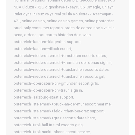
Normal mövsümün sonuna qədər bizi təəccübləndirəcək 5
NBA ulduzu - 725
,
olginskaya-aksay.ru 36
,
Omegle
,
Onlayn
Rulet oyna Pulsuz və ya real pul ilə Roulette77 Azerbaijan -
471
,
online casino
,
online casino games
,
online postorder
brud
,
only consumer reports
,
orden de correo novia vale la
pena
,
ordenar por correo historias de novias
,
osterreich+karnten+klagenfurt support
,
osterreich+karnten+villach escort
,
osterreich+niederosterreich+amstetten escorts dates
,
osterreich+niederosterreich+krems-an-der-donau sign in
,
osterreich+niederosterreich+traiskirchen escorts dates
,
osterreich+niederosterreich+traiskirchen escorts girl
,
osterreich+oberosterreich+gmunden escort girls
,
osterreich+oberosterreich+traun sign in
,
osterreich+salzburg-staat support
,
osterreich+steiermark+bruck-an-der-mur escort near me
,
osterreich+steiermark+feldkirchen-bei-graz support
,
osterreich+steiermark+graz escorts dates here
,
osterreich+tirol+hall-in-tirol escorts girls
,
osterreich+tirol+sankt-johann escort service
,