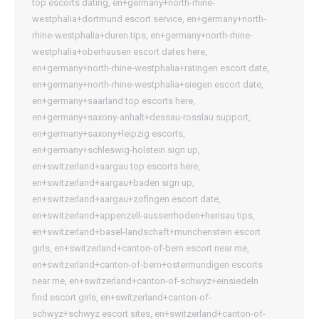
top escorts dating
,
en+germany+north-rhine-
westphalia+dortmund escort service
,
en+germany+north-
rhine-westphalia+duren tips
,
en+germany+north-rhine-
westphalia+oberhausen escort dates here
,
en+germany+north-rhine-westphalia+ratingen escort date
,
en+germany+north-rhine-westphalia+siegen escort date
,
en+germany+saarland top escorts here
,
en+germany+saxony-anhalt+dessau-rosslau support
,
en+germany+saxony+leipzig escorts
,
en+germany+schleswig-holstein sign up
,
en+switzerland+aargau top escorts here
,
en+switzerland+aargau+baden sign up
,
en+switzerland+aargau+zofingen escort date
,
en+switzerland+appenzell-ausserrhoden+herisau tips
,
en+switzerland+basel-landschaft+munchenstein escort
girls
,
en+switzerland+canton-of-bern escort near me
,
en+switzerland+canton-of-bern+ostermundigen escorts
near me
,
en+switzerland+canton-of-schwyz+einsiedeln
find escort girls
,
en+switzerland+canton-of-
schwyz+schwyz escort sites
,
en+switzerland+canton-of-