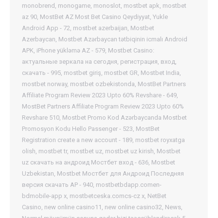
monobrend
,
monogame
,
monoslot
,
mostbet apk
,
mostbet
az 90
,
MostBet AZ Most Bet Casino Qeydiyyat, Yukle
Android App - 72
,
mostbet azerbaijan
,
Mostbet
Azerbaycan
,
Mostbet Azərbaycan tətbiqinin icmalı Android
APK, iPhone yükləmə AZ - 579
,
Mostbet Casino:
актуальные зеркала на сегодня, регистрация, вход,
скачать - 995
,
mostbet giriş
,
mostbet GR
,
Mostbet India
,
mostbet norway
,
mostbet ozbekistonda
,
MostBet Partners
Affiliate Program Review 2023 Upto 60% Revshare - 649
,
MostBet Partners Affiliate Program Review 2023 Upto 60%
Revshare 510
,
Mostbet Promo Kod Azərbaycanda Mostbet
Promosyon Kodu Hello Passenger - 523
,
MostBet
Registration create a new account - 189
,
mostbet royxatga
olish
,
mostbet tr
,
mostbet uz
,
mostbet uz kirish
,
Mostbet
uz скачать на андроид Мостбет вход - 636
,
Mostbet
Uzbekistan
,
Mostbet Мостбет для Андроид Последняя
версия скачать AP - 940
,
mostbetbdapp.comen-
bdmobile-app x
,
mostbetceska.comcs-cz x
,
NetBet
Casino
,
new online casino11
,
new online casino32
,
News
,