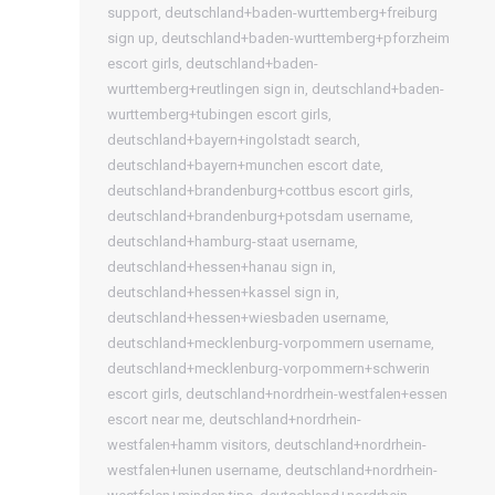
support
,
deutschland+baden-wurttemberg+freiburg
sign up
,
deutschland+baden-wurttemberg+pforzheim
escort girls
,
deutschland+baden-
wurttemberg+reutlingen sign in
,
deutschland+baden-
wurttemberg+tubingen escort girls
,
deutschland+bayern+ingolstadt search
,
deutschland+bayern+munchen escort date
,
deutschland+brandenburg+cottbus escort girls
,
deutschland+brandenburg+potsdam username
,
deutschland+hamburg-staat username
,
deutschland+hessen+hanau sign in
,
deutschland+hessen+kassel sign in
,
deutschland+hessen+wiesbaden username
,
deutschland+mecklenburg-vorpommern username
,
deutschland+mecklenburg-vorpommern+schwerin
escort girls
,
deutschland+nordrhein-westfalen+essen
escort near me
,
deutschland+nordrhein-
westfalen+hamm visitors
,
deutschland+nordrhein-
westfalen+lunen username
,
deutschland+nordrhein-