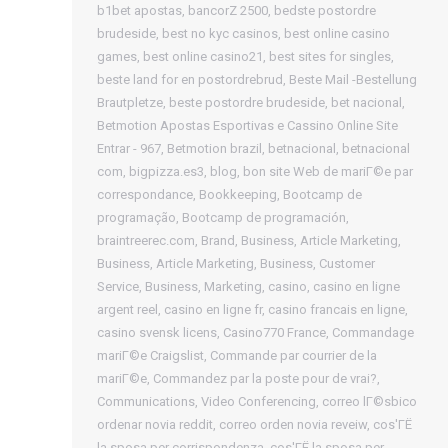
b1bet apostas
,
bancorZ 2500
,
bedste postordre
brudeside
,
best no kyc casinos
,
best online casino
games
,
best online casino21
,
best sites for singles
,
beste land for en postordrebrud
,
Beste Mail -Bestellung
Brautpletze
,
beste postordre brudeside
,
bet nacional
,
Betmotion Apostas Esportivas e Cassino Online Site
Entrar - 967
,
Betmotion brazil
,
betnacional
,
betnacional
com
,
bigpizza.es3
,
blog
,
bon site Web de mariГ©e par
correspondance
,
Bookkeeping
,
Bootcamp de
programação
,
Bootcamp de programación
,
braintreerec.com
,
Brand
,
Business, Article Marketing
,
Business, Article Marketing
,
Business, Customer
Service
,
Business, Marketing
,
casino
,
casino en ligne
argent reel
,
casino en ligne fr
,
casino francais en ligne
,
casino svensk licens
,
Casino770 France
,
Commandage
mariГ©e Craigslist
,
Commande par courrier de la
mariГ©e
,
Commandez par la poste pour de vrai?
,
Communications, Video Conferencing
,
correo lГ©sbico
ordenar novia reddit
,
correo orden novia reveiw
,
cos'ГЁ
la sposa per corrispondenza
,
cos'ГЁ la sposa per