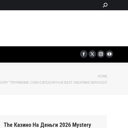
SEARCH:
Facebook
X
Instagram
YouTube
page
page
page
page
opens
opens
opens
opens
in
in
in
in
new
new
new
new
window
window
window
window
Facebook
X
Instagram
YouTube
page
page
page
page
opens
opens
opens
opens
here:
HOME
in
in
in
in
GORY "TRYFANSME.COM+CATEGORY+UK BEST ONLYFANS SERVICES"
new
new
new
new
window
window
window
window
The Казино На Деньги 2026 Mystery