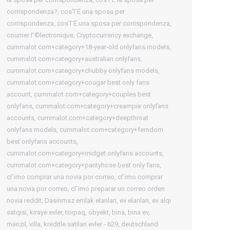
corrispondenza?
,
cos'ГЁ una sposa per
corrispondenza
,
cos'ГЁ una sposa per corrispondenza
,
courrier Г©lectronique
,
Cryptocurrency exchange
,
cummalot.com+category+18-year-old onlyfans models
,
cummalot.com+category+australian onlyfans
,
cummalot.com+category+chubby onlyfans models
,
cummalot.com+category+cougar best only fans
account
,
cummalot.com+category+couples best
onlyfans
,
cummalot.com+category+creampie onlyfans
accounts
,
cummalot.com+category+deepthroat
onlyfans models
,
cummalot.com+category+femdom
best onlyfans accounts
,
cummalot.com+category+midget onlyfans accounts
,
cummalot.com+category+pantyhose best only fans
,
cГіmo comprar una novia por correo
,
cГіmo comprar
una novia por correo
,
cГіmo preparar un correo orden
novia reddit
,
Dasinmaz emlak elanlari, ev elanlari, ev alqi
satqisi, kiraye evler, torpaq, obyekt, bina, bina ev,
mənzil, villa, kreditle satilan evler - 629
,
deutschland