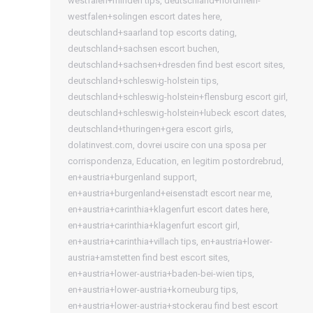
westfalen+minden tips
,
deutschland+nordrhein-
westfalen+solingen escort dates here
,
deutschland+saarland top escorts dating
,
deutschland+sachsen escort buchen
,
deutschland+sachsen+dresden find best escort sites
,
deutschland+schleswig-holstein tips
,
deutschland+schleswig-holstein+flensburg escort girl
,
deutschland+schleswig-holstein+lubeck escort dates
,
deutschland+thuringen+gera escort girls
,
dolatinvest.com
,
dovrei uscire con una sposa per
corrispondenza
,
Education
,
en legitim postordrebrud
,
en+austria+burgenland support
,
en+austria+burgenland+eisenstadt escort near me
,
en+austria+carinthia+klagenfurt escort dates here
,
en+austria+carinthia+klagenfurt escort girl
,
en+austria+carinthia+villach tips
,
en+austria+lower-
austria+amstetten find best escort sites
,
en+austria+lower-austria+baden-bei-wien tips
,
en+austria+lower-austria+korneuburg tips
,
en+austria+lower-austria+stockerau find best escort