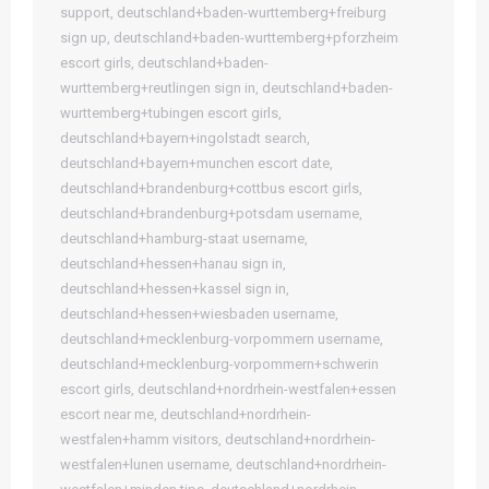
support
,
deutschland+baden-wurttemberg+freiburg
sign up
,
deutschland+baden-wurttemberg+pforzheim
escort girls
,
deutschland+baden-
wurttemberg+reutlingen sign in
,
deutschland+baden-
wurttemberg+tubingen escort girls
,
deutschland+bayern+ingolstadt search
,
deutschland+bayern+munchen escort date
,
deutschland+brandenburg+cottbus escort girls
,
deutschland+brandenburg+potsdam username
,
deutschland+hamburg-staat username
,
deutschland+hessen+hanau sign in
,
deutschland+hessen+kassel sign in
,
deutschland+hessen+wiesbaden username
,
deutschland+mecklenburg-vorpommern username
,
deutschland+mecklenburg-vorpommern+schwerin
escort girls
,
deutschland+nordrhein-westfalen+essen
escort near me
,
deutschland+nordrhein-
westfalen+hamm visitors
,
deutschland+nordrhein-
westfalen+lunen username
,
deutschland+nordrhein-