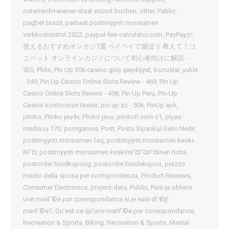
osterreich+wiener-staat escort buchen
,
other
,
Pablic
,
pagbet brazil
,
parhaat postimyynti morsiamen
verkkosivustot 2022
,
paypal-fee-calculator.com
,
PayPayが
使えるおすすめオンカジ7選 ペイペイで遊ぼう 教えて！コ
ニベット オンラインカジノについて初心者向けに解説 -
925
,
Pblic
,
Pin Up 306 casino giriş qeydiyyat, bonuslar, yukle
- 349
,
Pin Up Casino Online Slots Review - 469
,
Pin Up
Casino Online Slots Review - 498
,
Pin Up Peru
,
Pin-Up
Casino kontorunun təsviri, pin up az - 506
,
PinUp apk
,
plinko
,
Plinko jeu4x
,
Plinko jeux
,
plinkofi.com c1
,
plyas-
media.ru 170
,
porngames
,
Post
,
Posta SipariЕџi Gelin Nedir
,
postimyynti morsiamen faq
,
postimyynti morsiamen keski-
ikГ¤
,
postimyynti morsiamen keskimГ¤Г¤rГ¤inen hinta
,
postorder brudkupong
,
postordre brudekupon
,
prezzo
medio della sposa per corrispondenza
,
Product Reviews,
Consumer Electronics
,
project-data
,
Public
,
Puis-je obtenir
une mariГ©e par correspondance si je suis dГ©jГ
mariГ©e?
,
Qu'est-ce qu'une mariГ©e par correspondance
,
Recreation & Sports, Biking
,
Recreation & Sports, Martial