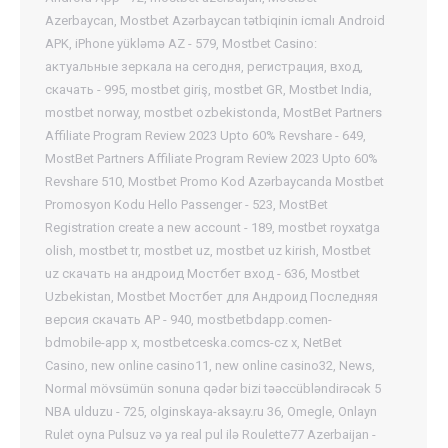
Azerbaycan
,
Mostbet Azərbaycan tətbiqinin icmalı Android
APK, iPhone yükləmə AZ - 579
,
Mostbet Casino:
актуальные зеркала на сегодня, регистрация, вход,
скачать - 995
,
mostbet giriş
,
mostbet GR
,
Mostbet India
,
mostbet norway
,
mostbet ozbekistonda
,
MostBet Partners
Affiliate Program Review 2023 Upto 60% Revshare - 649
,
MostBet Partners Affiliate Program Review 2023 Upto 60%
Revshare 510
,
Mostbet Promo Kod Azərbaycanda Mostbet
Promosyon Kodu Hello Passenger - 523
,
MostBet
Registration create a new account - 189
,
mostbet royxatga
olish
,
mostbet tr
,
mostbet uz
,
mostbet uz kirish
,
Mostbet
uz скачать на андроид Мостбет вход - 636
,
Mostbet
Uzbekistan
,
Mostbet Мостбет для Андроид Последняя
версия скачать AP - 940
,
mostbetbdapp.comen-
bdmobile-app x
,
mostbetceska.comcs-cz x
,
NetBet
Casino
,
new online casino11
,
new online casino32
,
News
,
Normal mövsümün sonuna qədər bizi təəccübləndirəcək 5
NBA ulduzu - 725
,
olginskaya-aksay.ru 36
,
Omegle
,
Onlayn
Rulet oyna Pulsuz və ya real pul ilə Roulette77 Azerbaijan -