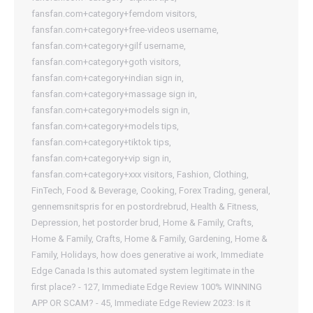
fansfan.com+category+femdom visitors
,
fansfan.com+category+free-videos username
,
fansfan.com+category+gilf username
,
fansfan.com+category+goth visitors
,
fansfan.com+category+indian sign in
,
fansfan.com+category+massage sign in
,
fansfan.com+category+models sign in
,
fansfan.com+category+models tips
,
fansfan.com+category+tiktok tips
,
fansfan.com+category+vip sign in
,
fansfan.com+category+xxx visitors
,
Fashion, Clothing
,
FinTech
,
Food & Beverage, Cooking
,
Forex Trading
,
general
,
gennemsnitspris for en postordrebrud
,
Health & Fitness,
Depression
,
het postorder brud
,
Home & Family, Crafts
,
Home & Family, Crafts
,
Home & Family, Gardening
,
Home &
Family, Holidays
,
how does generative ai work
,
Immediate
Edge Canada Is this automated system legitimate in the
first place? - 127
,
Immediate Edge Review 100% WINNING
APP OR SCAM? - 45
,
Immediate Edge Review 2023: Is it