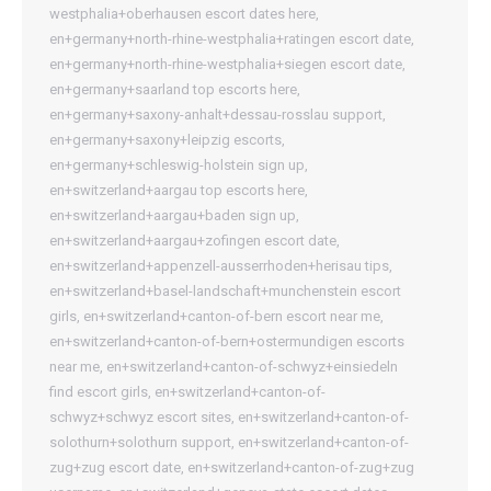
westphalia+oberhausen escort dates here
,
en+germany+north-rhine-westphalia+ratingen escort date
,
en+germany+north-rhine-westphalia+siegen escort date
,
en+germany+saarland top escorts here
,
en+germany+saxony-anhalt+dessau-rosslau support
,
en+germany+saxony+leipzig escorts
,
en+germany+schleswig-holstein sign up
,
en+switzerland+aargau top escorts here
,
en+switzerland+aargau+baden sign up
,
en+switzerland+aargau+zofingen escort date
,
en+switzerland+appenzell-ausserrhoden+herisau tips
,
en+switzerland+basel-landschaft+munchenstein escort
girls
,
en+switzerland+canton-of-bern escort near me
,
en+switzerland+canton-of-bern+ostermundigen escorts
near me
,
en+switzerland+canton-of-schwyz+einsiedeln
find escort girls
,
en+switzerland+canton-of-
schwyz+schwyz escort sites
,
en+switzerland+canton-of-
solothurn+solothurn support
,
en+switzerland+canton-of-
zug+zug escort date
,
en+switzerland+canton-of-zug+zug