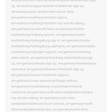
austria+bad-ischl tips
,
en+austria+upper-austria+traun sign
up
,
en+austria+upper-austria+vocklabruck sign up
,
en+austria+upper-austria+wels escort sites
,
en+austria+vorarlberg+dornbirn sign in
,
en+austria+vorarlberg+dornbirn top escorts dating
,
en+germany top escorts here
,
en+germany+baden-
wurttemberg+freiburg escorts
,
en+germany+baden-
wurttemberg+ludwigsburg sign in
,
en+germany+baden-
wurttemberg+ludwigsburg username
,
en+germany+baden-
wurttemberg+tubingen support
,
en+germany+hamburg-
state search
,
en+germany+hamburg-state+hamburg sign
up
,
en+germany+hesse sign up
,
en+germany+hesse+hanau
username
,
en+germany+hesse+offenbach sign up
,
en+germany+hesse+offenbach support
,
en+germany+lower-saxony+gottingen visitors
,
en+germany+mecklenburg-vorpommern+rostock
username
,
en+germany+north-rhine-westphalia+cologne
top escorts dating
,
en+germany+north-rhine-
westphalia+dortmund escort service
,
en+germany+north-
rhine-westphalia+duren tips
,
en+germany+north-rhine-