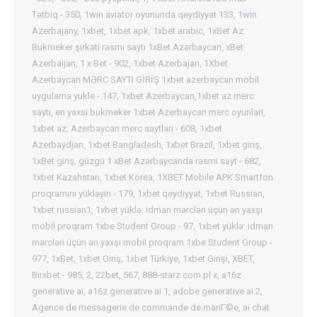
Tətbiq - 350
,
1win aviator oyununda qeydiyyat 133
,
1win
Azerbajany
,
1xbet
,
1xbet apk
,
1xbet arabic
,
1xBet Az
Bukmeker şirkəti rəsmi saytı 1xBet Azərbaycan, xBet
Azerbaijan, 1 x Bet - 902
,
1xbet Azerbajan
,
1Xbet
Azerbaycan MƏRC SAYTI GİRİŞ 1xbet azerbaycan mobil
uygulama yukle - 147
,
1xbet Azerbaycan,1xbet az merc
saytı, en yaxsi bukmeker 1xbet Azerbaycan merc oyunlari,
1xbet az, Azerbaycan merc saytlari - 608
,
1xbet
Azerbaydjan
,
1xbet Bangladesh
,
1xbet Brazil
,
1xbet giriş
,
1xBet giriş, güzgü 1 xBet Azərbaycanda rəsmi sayt - 682
,
1xbet Kazahstan
,
1xbet Korea
,
1XBET Mobile APK Smartfon
proqramını yükləyin - 179
,
1xbet qeydiyyat
,
1xbet Russian
,
1xbet russian1
,
1xbet yüklə: idman mərcləri üçün ən yaxşı
mobil proqram 1xbe Student Group - 97
,
1xbet yüklə: idman
mərcləri üçün ən yaxşı mobil proqram 1xbe Student Group -
977
,
1xBet, 1xbet Giriş, 1xbet Türkiye, 1xbet Girişi, XBET,
Birxbet - 985
,
2
,
22bet
,
567
,
888-starz.com.pl x
,
a16z
generative ai
,
a16z generative ai 1
,
adobe generative ai 2
,
Agence de messagerie de commande de mariГ©e
,
ai chat