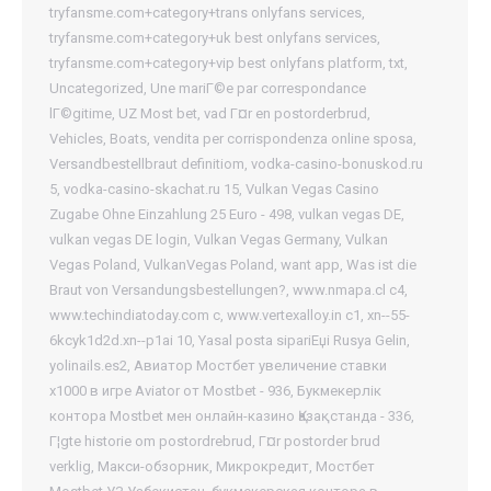
tryfansme.com+category+trans onlyfans services
,
tryfansme.com+category+uk best onlyfans services
,
tryfansme.com+category+vip best onlyfans platform
,
txt
,
Uncategorized
,
Une mariГ©e par correspondance
lГ©gitime
,
UZ Most bet
,
vad Г¤r en postorderbrud
,
Vehicles, Boats
,
vendita per corrispondenza online sposa
,
Versandbestellbraut definitiom
,
vodka-casino-bonuskod.ru
5
,
vodka-casino-skachat.ru 15
,
Vulkan Vegas Casino
Zugabe Ohne Einzahlung 25 Euro - 498
,
vulkan vegas DE
,
vulkan vegas DE login
,
Vulkan Vegas Germany
,
Vulkan
Vegas Poland
,
VulkanVegas Poland
,
want app
,
Was ist die
Braut von Versandungsbestellungen?
,
www.nmapa.cl c4
,
www.techindiatoday.com c
,
www.vertexalloy.in c1
,
xn--55-
6kcyk1d2d.xn--p1ai 10
,
Yasal posta sipariЕџi Rusya Gelin
,
yolinails.es2
,
Авиатор Мостбет увеличение ставки
х1000 в игре Aviator от Mostbet - 936
,
Букмекерлік
контора Mostbet мен онлайн-казино Қазақстанда - 336
,
Г¦gte historie om postordrebrud
,
Г¤r postorder brud
verklig
,
Макси-обзорник
,
Микрокредит
,
Мостбет