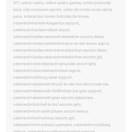
471
,
online casino
,
online casino games
,
online postorder
brud
,
only consumer reports
,
orden de correo novia vale la
pena
,
ordenar por correo historias de novias
,
osterreich+karnten+klagenfurt support
,
osterreich+karnten+villach escort
,
osterreich+niederosterreich+amstetten escorts dates
,
osterreich+niederosterreich+krems-an-der-donau sign in
,
osterreich+niederosterreich+traiskirchen escorts dates
,
osterreich+niederosterreich+traiskirchen escorts girl
,
osterreich+oberosterreich+gmunden escort girls
,
osterreich+oberosterreich+traun sign in
,
osterreich+salzburg-staat support
,
osterreich+steiermark+bruck-an-der-mur escort near me
,
osterreich+steiermark+feldkirchen-bei-graz support
,
osterreich+steiermark+graz escorts dates here
,
osterreich+tirol+hall-in-tirol escorts girls
,
osterreich+tirol+sankt-johann escort service
,
osterreich+tirol+schwaz escorts girl
,
osterreich+tirol+schwaz username
,
osterreich+vorarlberg
visitors
,
osterreich+vorarlberg+dornbirn support
,