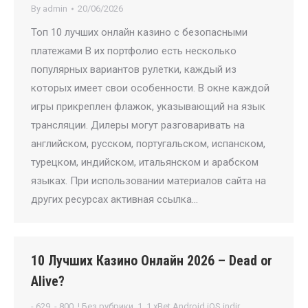
By
admin
20/06/2026
Топ 10 лучших онлайн казино с безопасными
платежами В их портфолио есть несколько
популярных вариантов рулетки, каждый из
которых имеет свои особенности. В окне каждой
игры прикреплен флажок, указывающий на язык
трансляции. Дилеры могут разговаривать на
английском, русском, португальском, испанском,
турецком, индийском, итальянском и арабском
языках. При использовании материалов сайта на
других ресурсах активная ссылка…
10 Лучших Казино Онлайн 2026 – Dead or
Alive?
- 629
,
- 800
,
! Без рубрики
,
1
,
1 xBet Android iOS indir