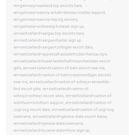
en+germany+saarland top escorts here
,
en+germany+saxony-anhalt+dessau-rosslau support
,
en+germany+saxony+leipzig escorts
,
en+germany+schleswig-holstein sign up
,
en+switzerland+aargau top escorts here
,
en+switzerland+aargau+baden sign up
,
en+switzerland+aargau+zofingen escort date
,
en+switzerland+appenzell-ausserrhoden+herisau tips
,
en+switzerland+basel-landschaft+munchenstein escort
girls
,
en+switzerland+canton-of-bern escort near me
,
en+switzerland+canton-of-bern+ostermundigen escorts
near me
,
en+switzerland+canton-of-schwyz+einsiedeln
find escort girls
,
en+switzerland+canton-of-
schwyz+schwyz escort sites
,
en+switzerland+canton-of-
solothurn+solothurn support
,
en+switzerland+canton-of-
zug+zug escort date
,
en+switzerland+canton-of-zug+zug
username
,
en+switzerland+geneva-state escort dates
,
en+switzerland+geneva-state username
,
en+switzerland+lucerne-state+horw sign up
,