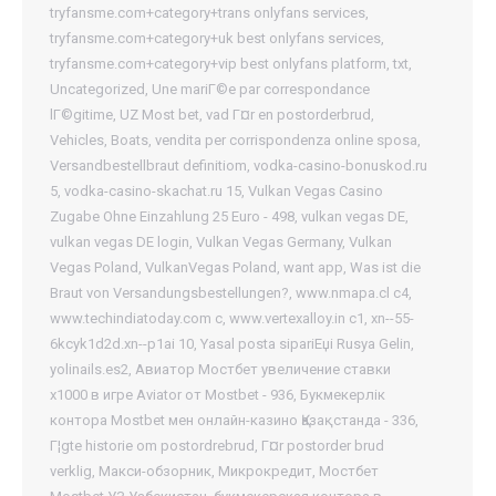
tryfansme.com+category+trans onlyfans services
,
tryfansme.com+category+uk best onlyfans services
,
tryfansme.com+category+vip best onlyfans platform
,
txt
,
Uncategorized
,
Une mariГ©e par correspondance
lГ©gitime
,
UZ Most bet
,
vad Г¤r en postorderbrud
,
Vehicles, Boats
,
vendita per corrispondenza online sposa
,
Versandbestellbraut definitiom
,
vodka-casino-bonuskod.ru
5
,
vodka-casino-skachat.ru 15
,
Vulkan Vegas Casino
Zugabe Ohne Einzahlung 25 Euro - 498
,
vulkan vegas DE
,
vulkan vegas DE login
,
Vulkan Vegas Germany
,
Vulkan
Vegas Poland
,
VulkanVegas Poland
,
want app
,
Was ist die
Braut von Versandungsbestellungen?
,
www.nmapa.cl c4
,
www.techindiatoday.com c
,
www.vertexalloy.in c1
,
xn--55-
6kcyk1d2d.xn--p1ai 10
,
Yasal posta sipariЕџi Rusya Gelin
,
yolinails.es2
,
Авиатор Мостбет увеличение ставки
х1000 в игре Aviator от Mostbet - 936
,
Букмекерлік
контора Mostbet мен онлайн-казино Қазақстанда - 336
,
Г¦gte historie om postordrebrud
,
Г¤r postorder brud
verklig
,
Макси-обзорник
,
Микрокредит
,
Мостбет