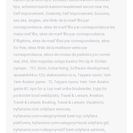
tips
,
schweiz+zurich-kanton+wadenswil escort near me
,
Self Improvement, Creativity
,
Self Improvement, Success
,
sex site
,
singles
,
site Web de la mariГ©e par
correspondance
,
sites de mariГ©e par correspondance les
mieux notГ©s
,
sites de mariГ©e par correspondance
lГ©gitime
,
sites de mariГ©es par correspondance
,
sites
for free
,
sites Web de la meilleure vente par
correspondance
,
sitios de novias de pedidos por correo
real
,
Slot
,
Slot maşınları onlayn kazino Pin-Up ᐉ Slotları
oynayın - 757
,
Slots
,
Sober living
,
Software development
,
spasateli44.ru 120
,
stakecasino-ru.ru
,
Təyyarə oyunu 1win
1win Aviator game - 72
,
Təyyarə oyunu 1win 1win Aviator
game 87
,
tips for a
,
top mail ordre brudesider.
,
topp tio
postorder brud webbplats
,
Travel & Leisure, Aviation
,
Travel & Leisure, Boating
,
Travel & Leisure, Vacations
,
tryfansme.com onlyfans services
,
tryfansme.com+category+best best top onlyfans
platforms
,
tryfansme.com+category+facial onlyfans girl
,
tryfansme.com+category+milf best onlyfans services
,