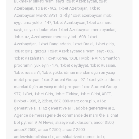
Bukmeker şirkəti rəsmi saytı 1xBet Azərbaycan, xBet
Azerbaijan, 1 x Bet - 902
,
1xbet Azerbajan
,
1Xbet
Azerbaycan MƏRC SAYTI GİRİŞ 1xbet azerbaycan mobil
uygulama yukle - 147
,
1xbet Azerbaycan,1xbet az merc
saytı, en yaxsi bukmeker 1xbet Azerbaycan merc oyunlari,
1xbet az, Azerbaycan merc saytlari - 608
,
1xbet
Azerbaydjan
,
1xbet Bangladesh
,
1xbet Brazil
,
1xbet giriş
,
1xBet giriş, güzgü 1 xBet Azərbaycanda rəsmi sayt - 682
,
1xbet Kazahstan
,
1xbet Korea
,
1XBET Mobile APK Smartfon
proqramını yükləyin - 179
,
1xbet qeydiyyat
,
1xbet Russian
,
1xbet russian1
,
1xbet yüklə: idman mərcləri üçün ən yaxşı
mobil proqram 1xbe Student Group - 97
,
1xbet yüklə: idman
mərcləri üçün ən yaxşı mobil proqram 1xbe Student Group -
977
,
1xBet, 1xbet Giriş, 1xbet Türkiye, 1xbet Girişi, XBET,
Birxbet - 985
,
2
,
22bet
,
567
,
888-starz.com.pl x
,
a16z
generative ai
,
a16z generative ai 1
,
adobe generative ai 2
,
Agence de messagerie de commande de mariГ©e
,
ai chat
bot python 9
,
AI News
,
alizeyeniufuklar.com
,
ancor 3500
,
ancorZ 2500
,
ancorZ 2500
,
ancorZ 2500
,
andesvisionclinica.cl c
,
anushkatrivedi.comen-bd x
,