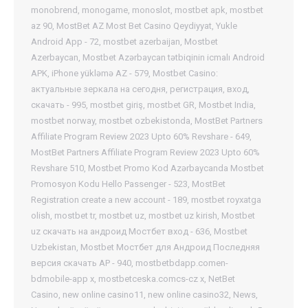
monobrend
,
monogame
,
monoslot
,
mostbet apk
,
mostbet
az 90
,
MostBet AZ Most Bet Casino Qeydiyyat, Yukle
Android App - 72
,
mostbet azerbaijan
,
Mostbet
Azerbaycan
,
Mostbet Azərbaycan tətbiqinin icmalı Android
APK, iPhone yükləmə AZ - 579
,
Mostbet Casino:
актуальные зеркала на сегодня, регистрация, вход,
скачать - 995
,
mostbet giriş
,
mostbet GR
,
Mostbet India
,
mostbet norway
,
mostbet ozbekistonda
,
MostBet Partners
Affiliate Program Review 2023 Upto 60% Revshare - 649
,
MostBet Partners Affiliate Program Review 2023 Upto 60%
Revshare 510
,
Mostbet Promo Kod Azərbaycanda Mostbet
Promosyon Kodu Hello Passenger - 523
,
MostBet
Registration create a new account - 189
,
mostbet royxatga
olish
,
mostbet tr
,
mostbet uz
,
mostbet uz kirish
,
Mostbet
uz скачать на андроид Мостбет вход - 636
,
Mostbet
Uzbekistan
,
Mostbet Мостбет для Андроид Последняя
версия скачать AP - 940
,
mostbetbdapp.comen-
bdmobile-app x
,
mostbetceska.comcs-cz x
,
NetBet
Casino
,
new online casino11
,
new online casino32
,
News
,