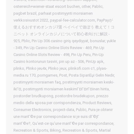
osterreich+wiener-staat escort buchen
,
other
,
Pablic
,
pagbet brazil
,
parhaat postimyynti morsiamen
verkkosivustot 2022
,
paypal-fee-calculator.com
,
PayPayが
使えるおすすめオンカジ7選 ペイペイで遊ぼう 教えて！コ
ニベット オンラインカジノについて初心者向けに解説 -
925
,
Pblic
,
Pin Up 306 casino giriş qeydiyyat, bonuslar, yukle
- 349
,
Pin Up Casino Online Slots Review - 469
,
Pin Up
Casino Online Slots Review - 498
,
Pin Up Peru
,
Pin-Up
Casino kontorunun təsviri, pin up az - 506
,
PinUp apk
,
plinko
,
Plinko jeu4x
,
Plinko jeux
,
plinkofi.com c1
,
plyas-
media.ru 170
,
porngames
,
Post
,
Posta SipariЕџi Gelin Nedir
,
postimyynti morsiamen faq
,
postimyynti morsiamen keski-
ikГ¤
,
postimyynti morsiamen keskimГ¤Г¤rГ¤inen hinta
,
postorder brudkupong
,
postordre brudekupon
,
prezzo
medio della sposa per corrispondenza
,
Product Reviews,
Consumer Electronics
,
project-data
,
Public
,
Puis-je obtenir
une mariГ©e par correspondance si je suis dГ©jГ
mariГ©e?
,
Qu'est-ce qu'une mariГ©e par correspondance
,
Recreation & Sports, Biking
,
Recreation & Sports, Martial