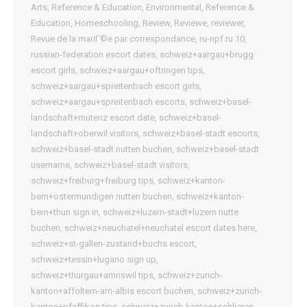
Arts
,
Reference & Education, Environmental
,
Reference &
Education, Homeschooling
,
Review
,
Reviewe
,
reviewer
,
Revue de la mariГ©e par correspondance
,
ru-npf.ru 10
,
russian-federation escort dates
,
schweiz+aargau+brugg
escort girls
,
schweiz+aargau+oftringen tips
,
schweiz+aargau+spreitenbach escort girls
,
schweiz+aargau+spreitenbach escorts
,
schweiz+basel-
landschaft+mutenz escort date
,
schweiz+basel-
landschaft+oberwil visitors
,
schweiz+basel-stadt escorts
,
schweiz+basel-stadt nutten buchen
,
schweiz+basel-stadt
username
,
schweiz+basel-stadt visitors
,
schweiz+freiburg+freiburg tips
,
schweiz+kanton-
bern+ostermundigen nutten buchen
,
schweiz+kanton-
bern+thun sign in
,
schweiz+luzern-stadt+luzern nutte
buchen
,
schweiz+neuchatel+neuchatel escort dates here
,
schweiz+st-gallen-zustand+buchs escort
,
schweiz+tessin+lugano sign up
,
schweiz+thurgau+amriswil tips
,
schweiz+zurich-
kanton+affoltern-am-albis escort buchen
,
schweiz+zurich-
kanton+pfaffikon tips
,
schweiz+zurich-kanton+schlieren