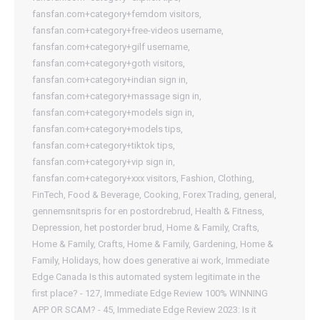
fansfan.com+category+femdom visitors
,
fansfan.com+category+free-videos username
,
fansfan.com+category+gilf username
,
fansfan.com+category+goth visitors
,
fansfan.com+category+indian sign in
,
fansfan.com+category+massage sign in
,
fansfan.com+category+models sign in
,
fansfan.com+category+models tips
,
fansfan.com+category+tiktok tips
,
fansfan.com+category+vip sign in
,
fansfan.com+category+xxx visitors
,
Fashion, Clothing
,
FinTech
,
Food & Beverage, Cooking
,
Forex Trading
,
general
,
gennemsnitspris for en postordrebrud
,
Health & Fitness,
Depression
,
het postorder brud
,
Home & Family, Crafts
,
Home & Family, Crafts
,
Home & Family, Gardening
,
Home &
Family, Holidays
,
how does generative ai work
,
Immediate
Edge Canada Is this automated system legitimate in the
first place? - 127
,
Immediate Edge Review 100% WINNING
APP OR SCAM? - 45
,
Immediate Edge Review 2023: Is it