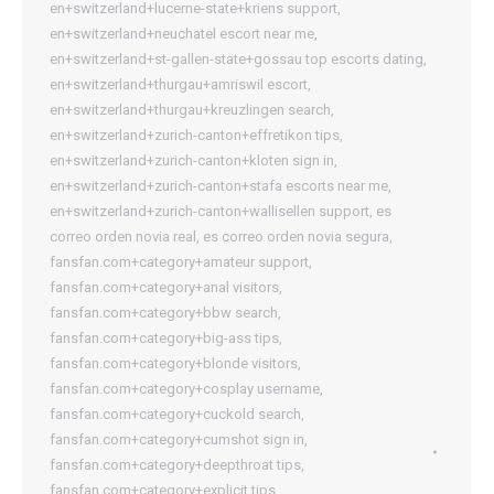
en+switzerland+lucerne-state+kriens support
,
en+switzerland+neuchatel escort near me
,
en+switzerland+st-gallen-state+gossau top escorts dating
,
en+switzerland+thurgau+amriswil escort
,
en+switzerland+thurgau+kreuzlingen search
,
en+switzerland+zurich-canton+effretikon tips
,
en+switzerland+zurich-canton+kloten sign in
,
en+switzerland+zurich-canton+stafa escorts near me
,
en+switzerland+zurich-canton+wallisellen support
,
es
correo orden novia real
,
es correo orden novia segura
,
fansfan.com+category+amateur support
,
fansfan.com+category+anal visitors
,
fansfan.com+category+bbw search
,
fansfan.com+category+big-ass tips
,
fansfan.com+category+blonde visitors
,
fansfan.com+category+cosplay username
,
fansfan.com+category+cuckold search
,
fansfan.com+category+cumshot sign in
,
fansfan.com+category+deepthroat tips
,
fansfan.com+category+explicit tips
,