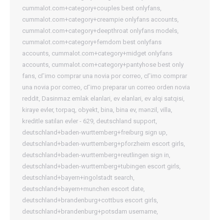
cummalot.com+category+couples best onlyfans
,
cummalot.com+category+creampie onlyfans accounts
,
cummalot.com+category+deepthroat onlyfans models
,
cummalot.com+category+femdom best onlyfans
accounts
,
cummalot.com+category+midget onlyfans
accounts
,
cummalot.com+category+pantyhose best only
fans
,
cГіmo comprar una novia por correo
,
cГіmo comprar
una novia por correo
,
cГіmo preparar un correo orden novia
reddit
,
Dasinmaz emlak elanlari, ev elanlari, ev alqi satqisi,
kiraye evler, torpaq, obyekt, bina, bina ev, mənzil, villa,
kreditle satilan evler - 629
,
deutschland support
,
deutschland+baden-wurttemberg+freiburg sign up
,
deutschland+baden-wurttemberg+pforzheim escort girls
,
deutschland+baden-wurttemberg+reutlingen sign in
,
deutschland+baden-wurttemberg+tubingen escort girls
,
deutschland+bayern+ingolstadt search
,
deutschland+bayern+munchen escort date
,
deutschland+brandenburg+cottbus escort girls
,
deutschland+brandenburg+potsdam username
,