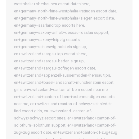
westphalia+oberhausen escort dates here
,
en+germany+north-rhine-westphalia+ratingen escort date
,
en+germany+north-rhine-westphalia+siegen escort date
,
en+germany+saarland top escorts here
,
en+germany+saxony-anhalt+dessau-rosslau support
,
en+germany+saxony+leipzig escorts
,
en+germany+schleswig-holstein sign up
,
en+switzerland+aargau top escorts here
,
en+switzerland+aargau+baden sign up
,
en+switzerland+aargau+zofingen escort date
,
en+switzerland+appenzell-ausserrhoden+herisau tips
,
en+switzerland+basel-landschaft+munchenstein escort
girls
,
en+switzerland+canton-of-bern escort near me
,
en+switzerland+canton-of-bern+ostermundigen escorts
near me
,
en+switzerland+canton-of-schwyz+einsiedeln
find escort girls
,
en+switzerland+canton-of-
schwyz+schwyz escort sites
,
en+switzerland+canton-of-
solothurn+solothurn support
,
en+switzerland+canton-of-
zug+zug escort date
,
en+switzerland+canton-of-zug+zug