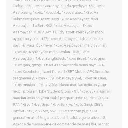
Tətbiq - 350
,
1win aviator oyununda qeydiyyat 133
,
1win
Azerbajany
,
1xbet
,
1xbet apk
,
1xbet arabic
,
1xBet Az
Bukmeker şirkəti rəsmi saytı 1xBet Azərbaycan, xBet
Azerbaijan, 1 x Bet - 902
,
1xbet Azerbajan
,
1Xbet
Azerbaycan MƏRC SAYTI GİRİŞ 1xbet azerbaycan mobil
uygulama yukle - 147
,
1xbet Azerbaycan,1xbet az merc
saytı, en yaxsi bukmeker 1xbet Azerbaycan merc oyunlari,
1xbet az, Azerbaycan merc saytlari - 608
,
1xbet
Azerbaydjan
,
1xbet Bangladesh
,
1xbet Brazil
,
1xbet giriş
,
1xBet giriş, güzgü 1 xBet Azərbaycanda rəsmi sayt - 682
,
1xbet Kazahstan
,
1xbet Korea
,
1XBET Mobile APK Smartfon
proqramını yükləyin - 179
,
1xbet qeydiyyat
,
1xbet Russian
,
1xbet russian1
,
1xbet yüklə: idman mərcləri üçün ən yaxşı
mobil proqram 1xbe Student Group - 97
,
1xbet yüklə: idman
mərcləri üçün ən yaxşı mobil proqram 1xbe Student Group -
977
,
1xBet, 1xbet Giriş, 1xbet Türkiye, 1xbet Girişi, XBET,
Birxbet - 985
,
2
,
22bet
,
567
,
888-starz.com.pl x
,
a16z
generative ai
,
a16z generative ai 1
,
adobe generative ai 2
,
Agence de messagerie de commande de mariГ©e
,
ai chat