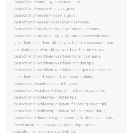
deutschland+hamburg-staat username
,
deutschland+hessen+hanau sign in
,
deutschland+hessen+kassel sign in
,
deutschland+hessen+wiesbaden username
,
deutschland+mecklenburg-vorpommern username
,
deutschland+mecklenburg-vorpommern+schwerin escort
girls
,
deutschland+nordrhein-westfalen+essen escort near
me
,
deutschland+nordrhein-westfalen+hamm visitors
,
deutschland+nordrhein-westfalen+lunen username
,
deutschland+nordrhein-westfalen+minden tips
,
deutschland+nordrhein-westfalen+solingen escort dates
here
,
deutschland+saarland top escorts dating
,
deutschland+sachsen escort buchen
,
deutschland+sachsen+dresden find best escort sites
,
deutschland+schleswig-holstein tips
,
deutschland+schleswig-holstein+flensburg escort girl
,
deutschland+schleswig-holstein+lubeck escort dates
,
deutschland+thuringen+gera escort girls
,
dolatinvest.com
,
dovrei uscire con una sposa per corrispondenza
,
Education
,
en legitim postordrebrud
,