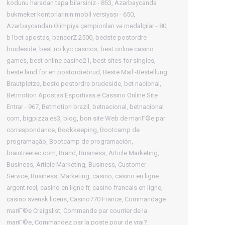
kodunu haradan tapa bilərsiniz - 853
,
Azərbaycanda
bukmeker kontorlarının mobil versiyası - 650
,
Azərbaycandan Olimpiya çempionları və medalçılar - 80
,
b1bet apostas
,
bancorZ 2500
,
bedste postordre
brudeside
,
best no kyc casinos
,
best online casino
games
,
best online casino21
,
best sites for singles
,
beste land for en postordrebrud
,
Beste Mail -Bestellung
Brautpletze
,
beste postordre brudeside
,
bet nacional
,
Betmotion Apostas Esportivas e Cassino Online Site
Entrar - 967
,
Betmotion brazil
,
betnacional
,
betnacional
com
,
bigpizza.es3
,
blog
,
bon site Web de mariГ©e par
correspondance
,
Bookkeeping
,
Bootcamp de
programação
,
Bootcamp de programación
,
braintreerec.com
,
Brand
,
Business, Article Marketing
,
Business, Article Marketing
,
Business, Customer
Service
,
Business, Marketing
,
casino
,
casino en ligne
argent reel
,
casino en ligne fr
,
casino francais en ligne
,
casino svensk licens
,
Casino770 France
,
Commandage
mariГ©e Craigslist
,
Commande par courrier de la
mariГ©e
,
Commandez par la poste pour de vrai?
,