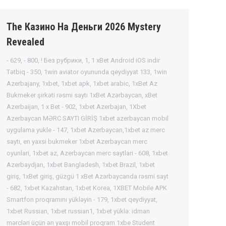
The Казино На Деньги 2026 Mystery
Revealed
- 629
,
- 800
,
! Без рубрики
,
1
,
1 xBet Android iOS indir
Tətbiq - 350
,
1win aviator oyununda qeydiyyat 133
,
1win
Azerbajany
,
1xbet
,
1xbet apk
,
1xbet arabic
,
1xBet Az
Bukmeker şirkəti rəsmi saytı 1xBet Azərbaycan, xBet
Azerbaijan, 1 x Bet - 902
,
1xbet Azerbajan
,
1Xbet
Azerbaycan MƏRC SAYTI GİRİŞ 1xbet azerbaycan mobil
uygulama yukle - 147
,
1xbet Azerbaycan,1xbet az merc
saytı, en yaxsi bukmeker 1xbet Azerbaycan merc
oyunlari, 1xbet az, Azerbaycan merc saytlari - 608
,
1xbet
Azerbaydjan
,
1xbet Bangladesh
,
1xbet Brazil
,
1xbet
giriş
,
1xBet giriş, güzgü 1 xBet Azərbaycanda rəsmi sayt
- 682
,
1xbet Kazahstan
,
1xbet Korea
,
1XBET Mobile APK
Smartfon proqramını yükləyin - 179
,
1xbet qeydiyyat
,
1xbet Russian
,
1xbet russian1
,
1xbet yüklə: idman
mərcləri üçün ən yaxşı mobil proqram 1xbe Student