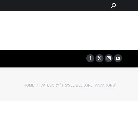
SEARCH:
Facebook
X
Instagram
YouTube
page
page
page
page
opens
opens
opens
opens
in
in
in
in
new
new
new
new
window
window
window
window
Facebook
X
Instagram
YouTube
page
page
page
page
opens
opens
opens
opens
You are here:
HOME
CATEGORY "TRAVEL & LEISURE, VACATIONS"
in
in
in
in
new
new
new
new
window
window
window
window