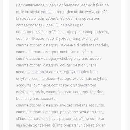
Communications, Video Conferencing
,
correo lГ©sbico
ordenar novia reddit
,
correo orden novia reveiw
,
cos'ГЁ
la sposa per corrispondenza
,
cos'ГЁ la sposa per
corrispondenza?
,
cos'ГЁ una sposa per
corrispondenza
,
cos'ГЁ una sposa per corrispondenza
,
courrier Г©lectronique
,
Cryptocurrency exchange
,
cummalot.com+category+18-year-old onlyfans models
,
cummalot.com+category+australian onlyfans
,
cummalot.com+category+chubby onlyfans models
,
cummalot.com+category+cougar best only fans
account
,
cummalot.com+category+couples best
onlyfans
,
cummalot.com+category+creampie onlyfans
accounts
,
cummalot.com+category+deepthroat
onlyfans models
,
cummalot.com+category+femdom
best onlyfans accounts
,
cummalot.com+category+midget onlyfans accounts
,
cummalot.com+category+pantyhose best only fans
,
cГіmo comprar una novia por correo
,
cГіmo comprar
una novia por correo
,
cГіmo preparar un correo orden