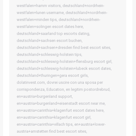
westfalen+hamm visitors
,
deutschland+nordrhein-
westfalen+lunen username
,
deutschland+nordrhein-
westfalen+minden tips
,
deutschland+nordrhein-
westfalen+solingen escort dates here
,
deutschland+saarland top escorts dating
,
deutschland+sachsen escort buchen
,
deutschland+sachsen+dresden find best escort sites
,
deutschland+schleswig-holstein tips
,
deutschland+schleswig-holstein+flensburg escort girl
,
deutschland+schleswig-holstein+lubeck escort dates
,
deutschland+thuringen+gera escort girls
,
dolatinvest.com
,
dovrei uscire con una sposa per
corrispondenza
,
Education
,
en legitim postordrebrud
,
en+austria+burgenland support
,
en+austria+burgenland+eisenstadt escort near me
,
en+austria+carinthia+klagenfurt escort dates here
,
en+austria+carinthia+klagenfurt escort girl
,
en+austria+carinthia+villach tips
,
en+austria+lower-
austria+amstetten find best escort sites
,