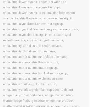
en+austria+lower-austria+baden-bei-wien tips
,
en+austria+lower-austria+korneuburg tips
,
en+austria+lower-austria+stockerau find best escort
sites
,
en+austria+lower-austria+traiskirchen sign in
,
en+austria+styria+bruck-an-der-mur sign up
,
en+austria+styria+feldkirchen-bei-graz find escort girls
,
en+austria+styria+leoben sign in
,
en+austria+tyrol
escorts near me
,
en+austria+tyrol username
,
en+austria+tyrol+hall-in-tirol escort service
,
en+austria+tyrol+hall-in-tirol username
,
en+austria+upper-austria+ansfelden username
,
en+austria+upper-austria+bad-ischl tips
,
en+austria+upper-austria+traun sign up
,
en+austria+upper-austria+vocklabruck sign up
,
en+austria+upper-austria+wels escort sites
,
en+austria+vorarlberg+dornbirn sign in
,
en+austria+vorarlberg+dornbirn top escorts dating
,
en+germany top escorts here
,
en+germany+baden-
wurttemberg+freiburg escorts
,
en+germany+baden-
wurttemberg+ludwigsburg sign in
,
en+germany+baden-