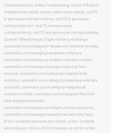
Communications, Video Conferencing
,
correo lГ©sbico
ordenar novia reddit
,
correo orden novia reveiw
,
cos'ГЁ
la sposa per corrispondenza
,
cos'ГЁ la sposa per
corrispondenza?
,
cos'ГЁ una sposa per
corrispondenza
,
cos'ГЁ una sposa per corrispondenza
,
courrier Г©lectronique
,
Cryptocurrency exchange
,
cummalot.com+category+18-year-old onlyfans models
,
cummalot.com+category+australian onlyfans
,
cummalot.com+category+chubby onlyfans models
,
cummalot.com+category+cougar best only fans
account
,
cummalot.com+category+couples best
onlyfans
,
cummalot.com+category+creampie onlyfans
accounts
,
cummalot.com+category+deepthroat
onlyfans models
,
cummalot.com+category+femdom
best onlyfans accounts
,
cummalot.com+category+midget onlyfans accounts
,
cummalot.com+category+pantyhose best only fans
,
cГіmo comprar una novia por correo
,
cГіmo comprar
una novia por correo
,
cГіmo preparar un correo orden