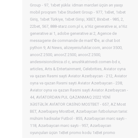
Group - 97
,
1xbet yüklə: idman mərcləri üçün ən yaxşı
mobil proqram 1xbe Student Group - 977
,
1xBet, 1xbet
Giriş, 1xbet Türkiye, 1xbet Girişi, XBET, Birxbet - 985
,
2
,
22bet
,
567
,
888-starz.com.pl x
,
a16z generative ai
,
a16z
generative ai 1
,
adobe generative ai 2
,
Agence de
messagerie de commande de mariГ©e
,
ai chat bot
python 9
,
AI News
,
alizeyeniufuklar.com
,
ancor 3500
,
ancorZ 2500
,
ancorZ 2500
,
ancorZ 2500
,
andesvisionclinica.cl c
,
anushkatrivedi.comen-bd x
,
articles
,
Arts & Entertainment, Celebrities
,
Aviator oyna
və qazan Rəsmi sayti Aviator Azerbaycan - 212
,
Aviator
oyna və qazan Rəsmi sayti Aviator Azerbaycan - 238
,
Aviator oyna və qazan Rəsmi sayti Aviator Azerbaycan -
44
,
AVİATORDAN PUL QAZANMAQ 2022 YENİ
XƏSTƏLİK AVİATOR CASİNO MOSTBET - 657
,
AZ Most
BET
,
Azerbajany Mostbet
,
Azərbaycan futbolunun tarixi:
mühüm hadisələr Futbol - 855
,
Azərbaycan mərc saytı -
118
,
Azərbaycan mərc saytı - 957
,
Azərbaycan
oyunçuları üçün 1xBet promo kodu 1xBet promo