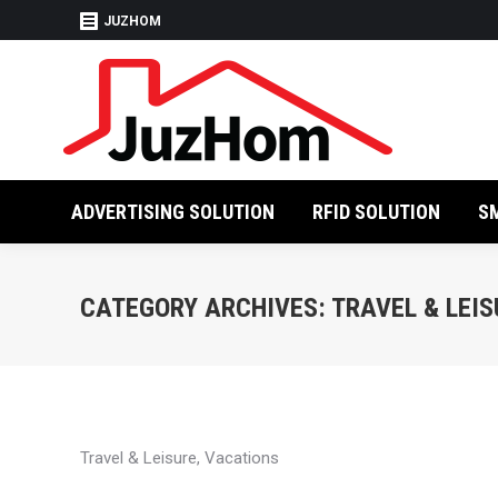
JUZHOM
ADVERTISING SO
ADVERTISING SOLUTION
RFID SOLUTION
S
CATEGORY ARCHIVES:
TRAVEL & LEI
Travel & Leisure, Vacations