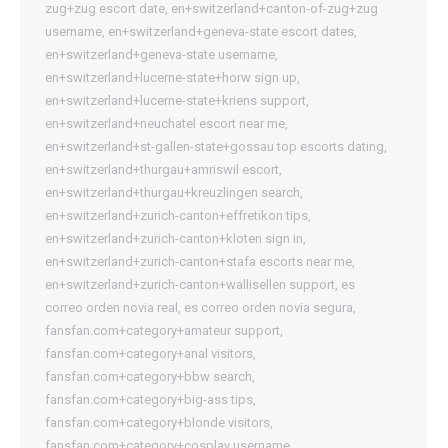
zug+zug escort date
,
en+switzerland+canton-of-zug+zug
username
,
en+switzerland+geneva-state escort dates
,
en+switzerland+geneva-state username
,
en+switzerland+lucerne-state+horw sign up
,
en+switzerland+lucerne-state+kriens support
,
en+switzerland+neuchatel escort near me
,
en+switzerland+st-gallen-state+gossau top escorts dating
,
en+switzerland+thurgau+amriswil escort
,
en+switzerland+thurgau+kreuzlingen search
,
en+switzerland+zurich-canton+effretikon tips
,
en+switzerland+zurich-canton+kloten sign in
,
en+switzerland+zurich-canton+stafa escorts near me
,
en+switzerland+zurich-canton+wallisellen support
,
es
correo orden novia real
,
es correo orden novia segura
,
fansfan.com+category+amateur support
,
fansfan.com+category+anal visitors
,
fansfan.com+category+bbw search
,
fansfan.com+category+big-ass tips
,
fansfan.com+category+blonde visitors
,
fansfan.com+category+cosplay username
,