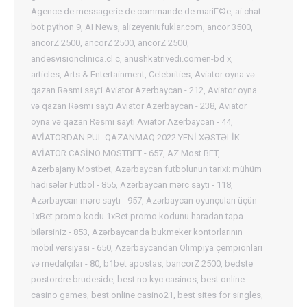
Agence de messagerie de commande de mariГ©e
,
ai chat
bot python 9
,
AI News
,
alizeyeniufuklar.com
,
ancor 3500
,
ancorZ 2500
,
ancorZ 2500
,
ancorZ 2500
,
andesvisionclinica.cl c
,
anushkatrivedi.comen-bd x
,
articles
,
Arts & Entertainment, Celebrities
,
Aviator oyna və
qazan Rəsmi sayti Aviator Azerbaycan - 212
,
Aviator oyna
və qazan Rəsmi sayti Aviator Azerbaycan - 238
,
Aviator
oyna və qazan Rəsmi sayti Aviator Azerbaycan - 44
,
AVİATORDAN PUL QAZANMAQ 2022 YENİ XƏSTƏLİK
AVİATOR CASİNO MOSTBET - 657
,
AZ Most BET
,
Azerbajany Mostbet
,
Azərbaycan futbolunun tarixi: mühüm
hadisələr Futbol - 855
,
Azərbaycan mərc saytı - 118
,
Azərbaycan mərc saytı - 957
,
Azərbaycan oyunçuları üçün
1xBet promo kodu 1xBet promo kodunu haradan tapa
bilərsiniz - 853
,
Azərbaycanda bukmeker kontorlarının
mobil versiyası - 650
,
Azərbaycandan Olimpiya çempionları
və medalçılar - 80
,
b1bet apostas
,
bancorZ 2500
,
bedste
postordre brudeside
,
best no kyc casinos
,
best online
casino games
,
best online casino21
,
best sites for singles
,