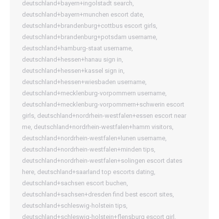
deutschland+bayern+ingolstadt search
,
deutschland+bayern+munchen escort date
,
deutschland+brandenburg+cottbus escort girls
,
deutschland+brandenburg+potsdam username
,
deutschland+hamburg-staat username
,
deutschland+hessen+hanau sign in
,
deutschland+hessen+kassel sign in
,
deutschland+hessen+wiesbaden username
,
deutschland+mecklenburg-vorpommern username
,
deutschland+mecklenburg-vorpommern+schwerin escort
girls
,
deutschland+nordrhein-westfalen+essen escort near
me
,
deutschland+nordrhein-westfalen+hamm visitors
,
deutschland+nordrhein-westfalen+lunen username
,
deutschland+nordrhein-westfalen+minden tips
,
deutschland+nordrhein-westfalen+solingen escort dates
here
,
deutschland+saarland top escorts dating
,
deutschland+sachsen escort buchen
,
deutschland+sachsen+dresden find best escort sites
,
deutschland+schleswig-holstein tips
,
deutschland+schleswig-holstein+flensburg escort girl
,