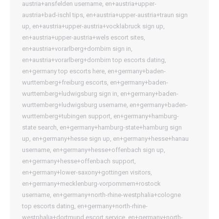
austria+ansfelden username
,
en+austria+upper-
austria+bad-ischl tips
,
en+austria+upper-austria+traun sign
up
,
en+austria+upper-austria+vocklabruck sign up
,
en+austria+upper-austria+wels escort sites
,
en+austria+vorarlberg+dornbirn sign in
,
en+austria+vorarlberg+dornbirn top escorts dating
,
en+germany top escorts here
,
en+germany+baden-
wurttemberg+freiburg escorts
,
en+germany+baden-
wurttemberg+ludwigsburg sign in
,
en+germany+baden-
wurttemberg+ludwigsburg username
,
en+germany+baden-
wurttemberg+tubingen support
,
en+germany+hamburg-
state search
,
en+germany+hamburg-state+hamburg sign
up
,
en+germany+hesse sign up
,
en+germany+hesse+hanau
username
,
en+germany+hesse+offenbach sign up
,
en+germany+hesse+offenbach support
,
en+germany+lower-saxony+gottingen visitors
,
en+germany+mecklenburg-vorpommern+rostock
username
,
en+germany+north-rhine-westphalia+cologne
top escorts dating
,
en+germany+north-rhine-
westphalia+dortmund escort service
,
en+germany+north-