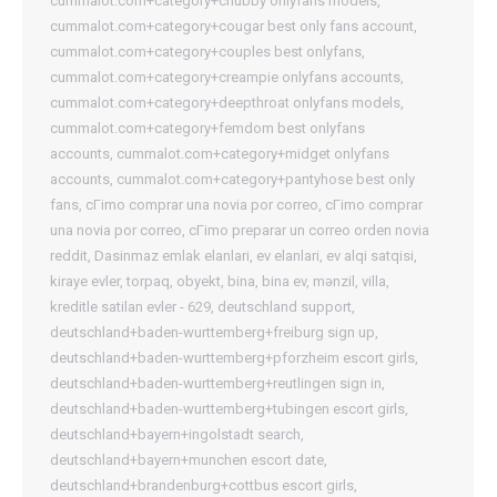
cummalot.com+category+chubby onlyfans models
,
cummalot.com+category+cougar best only fans account
,
cummalot.com+category+couples best onlyfans
,
cummalot.com+category+creampie onlyfans accounts
,
cummalot.com+category+deepthroat onlyfans models
,
cummalot.com+category+femdom best onlyfans
accounts
,
cummalot.com+category+midget onlyfans
accounts
,
cummalot.com+category+pantyhose best only
fans
,
cГіmo comprar una novia por correo
,
cГіmo comprar
una novia por correo
,
cГіmo preparar un correo orden novia
reddit
,
Dasinmaz emlak elanlari, ev elanlari, ev alqi satqisi,
kiraye evler, torpaq, obyekt, bina, bina ev, mənzil, villa,
kreditle satilan evler - 629
,
deutschland support
,
deutschland+baden-wurttemberg+freiburg sign up
,
deutschland+baden-wurttemberg+pforzheim escort girls
,
deutschland+baden-wurttemberg+reutlingen sign in
,
deutschland+baden-wurttemberg+tubingen escort girls
,
deutschland+bayern+ingolstadt search
,
deutschland+bayern+munchen escort date
,
deutschland+brandenburg+cottbus escort girls
,