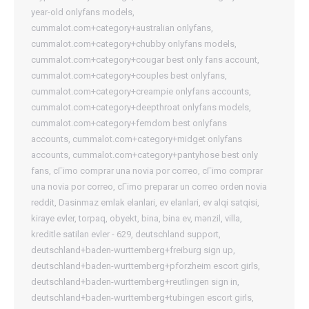
year-old onlyfans models
,
cummalot.com+category+australian onlyfans
,
cummalot.com+category+chubby onlyfans models
,
cummalot.com+category+cougar best only fans account
,
cummalot.com+category+couples best onlyfans
,
cummalot.com+category+creampie onlyfans accounts
,
cummalot.com+category+deepthroat onlyfans models
,
cummalot.com+category+femdom best onlyfans
accounts
,
cummalot.com+category+midget onlyfans
accounts
,
cummalot.com+category+pantyhose best only
fans
,
cГіmo comprar una novia por correo
,
cГіmo comprar
una novia por correo
,
cГіmo preparar un correo orden novia
reddit
,
Dasinmaz emlak elanlari, ev elanlari, ev alqi satqisi,
kiraye evler, torpaq, obyekt, bina, bina ev, mənzil, villa,
kreditle satilan evler - 629
,
deutschland support
,
deutschland+baden-wurttemberg+freiburg sign up
,
deutschland+baden-wurttemberg+pforzheim escort girls
,
deutschland+baden-wurttemberg+reutlingen sign in
,
deutschland+baden-wurttemberg+tubingen escort girls
,