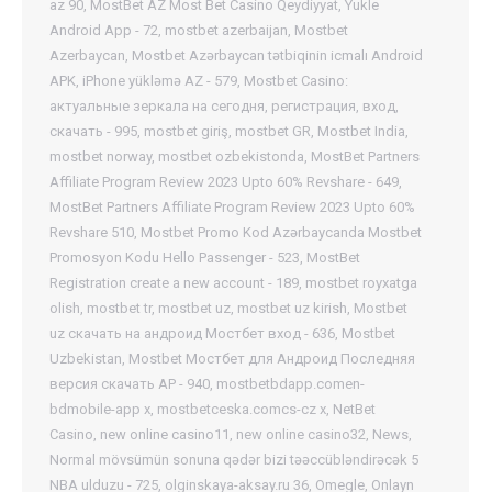
az 90
,
MostBet AZ Most Bet Casino Qeydiyyat, Yukle
Android App - 72
,
mostbet azerbaijan
,
Mostbet
Azerbaycan
,
Mostbet Azərbaycan tətbiqinin icmalı Android
APK, iPhone yükləmə AZ - 579
,
Mostbet Casino:
актуальные зеркала на сегодня, регистрация, вход,
скачать - 995
,
mostbet giriş
,
mostbet GR
,
Mostbet India
,
mostbet norway
,
mostbet ozbekistonda
,
MostBet Partners
Affiliate Program Review 2023 Upto 60% Revshare - 649
,
MostBet Partners Affiliate Program Review 2023 Upto 60%
Revshare 510
,
Mostbet Promo Kod Azərbaycanda Mostbet
Promosyon Kodu Hello Passenger - 523
,
MostBet
Registration create a new account - 189
,
mostbet royxatga
olish
,
mostbet tr
,
mostbet uz
,
mostbet uz kirish
,
Mostbet
uz скачать на андроид Мостбет вход - 636
,
Mostbet
Uzbekistan
,
Mostbet Мостбет для Андроид Последняя
версия скачать AP - 940
,
mostbetbdapp.comen-
bdmobile-app x
,
mostbetceska.comcs-cz x
,
NetBet
Casino
,
new online casino11
,
new online casino32
,
News
,
Normal mövsümün sonuna qədər bizi təəccübləndirəcək 5
NBA ulduzu - 725
,
olginskaya-aksay.ru 36
,
Omegle
,
Onlayn