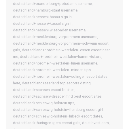
deutschland+brandenburg+potsdam username
,
deutschland+hamburg-staat username
,
deutschland+hessen+hanau sign in
,
deutschland+hessen+kassel sign in
,
deutschland+hessen+wiesbaden username
,
deutschland+mecklenburg-vorpommern username
,
deutschland+mecklenburg-vorpommern+schwerin escort
girls
,
deutschland+nordrhein-westfalen+essen escort near
me
,
deutschland+nordrhein-westfalen+hamm visitors
,
deutschland+nordrhein-westfalen+lunen username
,
deutschland+nordrhein-westfalen+minden tips
,
deutschland+nordrhein-westfalen+solingen escort dates
here
,
deutschland+saarland top escorts dating
,
deutschland+sachsen escort buchen
,
deutschland+sachsen+dresden find best escort sites
,
deutschland+schleswig-holstein tips
,
deutschland+schleswig-holstein+flensburg escort girl
,
deutschland+schleswig-holstein+lubeck escort dates
,
deutschland+thuringen+gera escort girls
,
dolatinvest.com
,