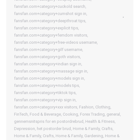
fansfan.com+category+cuckold search
,
fansfan.com+category+cumshot sign in
,
fansfan.com+category+deepthroat tips
,
fansfan.com+category+explicit tips
,
fansfan.com+category+femdom visitors
,
fansfan.com+category+free-videos username
,
fansfan.com+category+gilf username
,
fansfan.com+category+goth visitors
,
fansfan.com+category+indian sign in
,
fansfan.com+category+massage sign in
,
fansfan.com+category+models sign in
,
fansfan.com+category+models tips
,
fansfan.com+category+tiktok tips
,
fansfan.com+category+vip sign in
,
fansfan.com+category+xxx visitors
,
Fashion, Clothing
,
FinTech
,
Food & Beverage, Cooking
,
Forex Trading
,
general
,
gennemsnitspris for en postordrebrud
,
Health & Fitness,
Depression
,
het postorder brud
,
Home & Family, Crafts
,
Home & Family, Crafts
,
Home & Family, Gardening
,
Home &