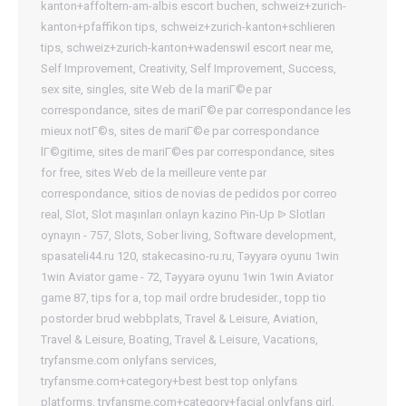
kanton+affoltern-am-albis escort buchen
,
schweiz+zurich-
kanton+pfaffikon tips
,
schweiz+zurich-kanton+schlieren
tips
,
schweiz+zurich-kanton+wadenswil escort near me
,
Self Improvement, Creativity
,
Self Improvement, Success
,
sex site
,
singles
,
site Web de la mariГ©e par
correspondance
,
sites de mariГ©e par correspondance les
mieux notГ©s
,
sites de mariГ©e par correspondance
lГ©gitime
,
sites de mariГ©es par correspondance
,
sites
for free
,
sites Web de la meilleure vente par
correspondance
,
sitios de novias de pedidos por correo
real
,
Slot
,
Slot maşınları onlayn kazino Pin-Up ᐉ Slotları
oynayın - 757
,
Slots
,
Sober living
,
Software development
,
spasateli44.ru 120
,
stakecasino-ru.ru
,
Təyyarə oyunu 1win
1win Aviator game - 72
,
Təyyarə oyunu 1win 1win Aviator
game 87
,
tips for a
,
top mail ordre brudesider.
,
topp tio
postorder brud webbplats
,
Travel & Leisure, Aviation
,
Travel & Leisure, Boating
,
Travel & Leisure, Vacations
,
tryfansme.com onlyfans services
,
tryfansme.com+category+best best top onlyfans
platforms
,
tryfansme.com+category+facial onlyfans girl
,