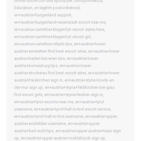
dovrei uscire con una sposa per corrispondenza
,
Education
,
en legitim postordrebrud
,
en+austria+burgenland support
,
en+austria+burgenland+eisenstadt escort near me
,
en+austria+carinthia+klagenfurt escort dates here
,
en+austria+carinthia+klagenfurt escort girl
,
en+austria+carinthia+villach tips
,
en+austria+lower-
austria+amstetten find best escort sites
,
en+austria+lower-
austria+baden-bei-wien tips
,
en+austria+lower-
austria+korneuburg tips
,
en+austria+lower-
austria+stockerau find best escort sites
,
en+austria+lower-
austria+traiskirchen sign in
,
en+austria+styria+bruck-an-
der-mur sign up
,
en+austria+styria+feldkirchen-bei-graz
find escort girls
,
en+austria+styria+leoben sign in
,
en+austria+tyrol escorts near me
,
en+austria+tyrol
username
,
en+austria+tyrol+hall-in-tirol escort service
,
en+austria+tyrol+hall-in-tirol username
,
en+austria+upper-
austria+ansfelden username
,
en+austria+upper-
austria+bad-ischl tips
,
en+austria+upper-austria+traun sign
up
,
en+austria+upper-austria+vocklabruck sign up
,