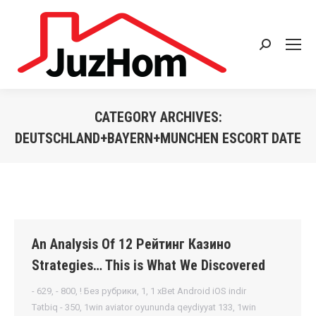
Search:
CATEGORY ARCHIVES:
DEUTSCHLAND+BAYERN+MUNCHEN ESCORT DATE
You are here:
An Analysis Of 12 Рейтинг Казино
Strategies… This is What We Discovered
- 629
,
- 800
,
! Без рубрики
,
1
,
1 xBet Android iOS indir
Tətbiq - 350
,
1win aviator oyununda qeydiyyat 133
,
1win