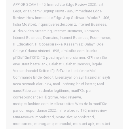
APP OR SCAM? - 45
,
Immediate Edge Review 2023: Is it
Legit, or a Scam? Signup Now! - 885
,
Immediate Edge
Review: How Immediate Edge App Software Works? - 406
,
India Mostbet
,
inquisitivereader.com z
,
Internet Business,
Audio-Video Streaming
,
Internet Business, Domains
,
Internet Business, Domains
,
Internet Business, Ecommerce
,
IT Education
,
IT Образование
,
Kassam az: Onlayn Ode
Onlayn Ödəmə sistemi - 895
,
kimkafka.com
,
kuinka
pГ¤ivГ¤mГ¤Г¤rГ¤ postimyynti morsiamen
,
KГ¶nnen Sie
eine Braut bestellen?
,
Lalabet
,
Lalabet Casino3
,
legale
Versandhandel Seiten fГјr BrГ¤ute
,
Lesbienne Mail
Commande Bride Reddit
,
Lisenziyalı onlayn kazinolar: saytı
necə seçmək olar - 964
,
mail i ordning brud kostar
,
Mail
narudЕѕbe za mladenke legitimne
,
mariГ©e par
correspondance lГ©gitime
,
Maxi reviewe
,
medipekfashion.com
,
Meilleurs sites Web de la mariГ©e
par correspondance 2022
,
mineralpro.ru 170
,
mini-review
,
Mini-reviews
,
mombrand
,
Mono slot
,
Monobrand
,
monobrend
,
monogame
,
monoslot
,
mostbet apk
,
mostbet