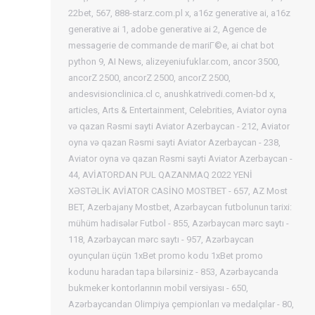
22bet
,
567
,
888-starz.com.pl x
,
a16z generative ai
,
a16z
generative ai 1
,
adobe generative ai 2
,
Agence de
messagerie de commande de mariГ©e
,
ai chat bot
python 9
,
AI News
,
alizeyeniufuklar.com
,
ancor 3500
,
ancorZ 2500
,
ancorZ 2500
,
ancorZ 2500
,
andesvisionclinica.cl c
,
anushkatrivedi.comen-bd x
,
articles
,
Arts & Entertainment, Celebrities
,
Aviator oyna
və qazan Rəsmi sayti Aviator Azerbaycan - 212
,
Aviator
oyna və qazan Rəsmi sayti Aviator Azerbaycan - 238
,
Aviator oyna və qazan Rəsmi sayti Aviator Azerbaycan -
44
,
AVİATORDAN PUL QAZANMAQ 2022 YENİ
XƏSTƏLİK AVİATOR CASİNO MOSTBET - 657
,
AZ Most
BET
,
Azerbajany Mostbet
,
Azərbaycan futbolunun tarixi:
mühüm hadisələr Futbol - 855
,
Azərbaycan mərc saytı -
118
,
Azərbaycan mərc saytı - 957
,
Azərbaycan
oyunçuları üçün 1xBet promo kodu 1xBet promo
kodunu haradan tapa bilərsiniz - 853
,
Azərbaycanda
bukmeker kontorlarının mobil versiyası - 650
,
Azərbaycandan Olimpiya çempionları və medalçılar - 80
,