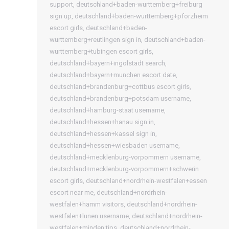
support
,
deutschland+baden-wurttemberg+freiburg
sign up
,
deutschland+baden-wurttemberg+pforzheim
escort girls
,
deutschland+baden-
wurttemberg+reutlingen sign in
,
deutschland+baden-
wurttemberg+tubingen escort girls
,
deutschland+bayern+ingolstadt search
,
deutschland+bayern+munchen escort date
,
deutschland+brandenburg+cottbus escort girls
,
deutschland+brandenburg+potsdam username
,
deutschland+hamburg-staat username
,
deutschland+hessen+hanau sign in
,
deutschland+hessen+kassel sign in
,
deutschland+hessen+wiesbaden username
,
deutschland+mecklenburg-vorpommern username
,
deutschland+mecklenburg-vorpommern+schwerin
escort girls
,
deutschland+nordrhein-westfalen+essen
escort near me
,
deutschland+nordrhein-
westfalen+hamm visitors
,
deutschland+nordrhein-
westfalen+lunen username
,
deutschland+nordrhein-
westfalen+minden tips
,
deutschland+nordrhein-