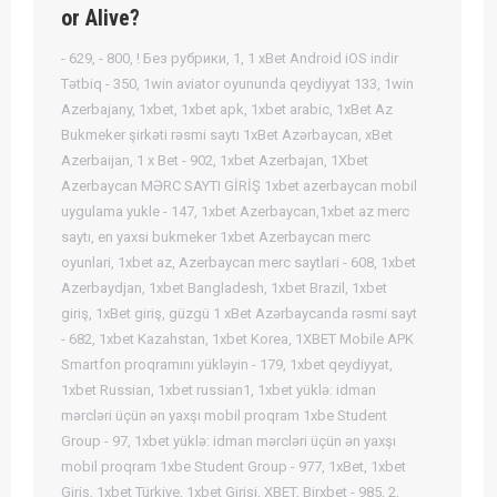
or Alive?
- 629
,
- 800
,
! Без рубрики
,
1
,
1 xBet Android iOS indir
Tətbiq - 350
,
1win aviator oyununda qeydiyyat 133
,
1win
Azerbajany
,
1xbet
,
1xbet apk
,
1xbet arabic
,
1xBet Az
Bukmeker şirkəti rəsmi saytı 1xBet Azərbaycan, xBet
Azerbaijan, 1 x Bet - 902
,
1xbet Azerbajan
,
1Xbet
Azerbaycan MƏRC SAYTI GİRİŞ 1xbet azerbaycan mobil
uygulama yukle - 147
,
1xbet Azerbaycan,1xbet az merc
saytı, en yaxsi bukmeker 1xbet Azerbaycan merc
oyunlari, 1xbet az, Azerbaycan merc saytlari - 608
,
1xbet
Azerbaydjan
,
1xbet Bangladesh
,
1xbet Brazil
,
1xbet
giriş
,
1xBet giriş, güzgü 1 xBet Azərbaycanda rəsmi sayt
- 682
,
1xbet Kazahstan
,
1xbet Korea
,
1XBET Mobile APK
Smartfon proqramını yükləyin - 179
,
1xbet qeydiyyat
,
1xbet Russian
,
1xbet russian1
,
1xbet yüklə: idman
mərcləri üçün ən yaxşı mobil proqram 1xbe Student
Group - 97
,
1xbet yüklə: idman mərcləri üçün ən yaxşı
mobil proqram 1xbe Student Group - 977
,
1xBet, 1xbet
Giriş, 1xbet Türkiye, 1xbet Girişi, XBET, Birxbet - 985
,
2
,