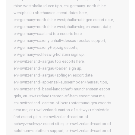
rhine-westphalia+duren tips
,
en+germany+north-rhine-
westphalia+oberhausen escort dates here
,
en+germany+north-rhine-westphalia+ratingen escort date
,
en+germany+north-rhine-westphalia+siegen escort date
,
en+germany+saarland top escorts here
,
en+germany+saxony-anhalt+dessau-rosslau support
,
en+germany+saxony+leipzig escorts
,
en+germany+schleswig-holstein sign up
,
en+switzerland+aargau top escorts here
,
en+switzerland+aargau+baden sign up
,
en+switzerland+aargau+zofingen escort date
,
en+switzerland+appenzell-ausserrhoden+herisau tips
,
en+switzerland+basel-landschaft+munchenstein escort
girls
,
en+switzerland+canton-of-bern escort near me
,
en+switzerland+canton-of-bern+ostermundigen escorts
near me
,
en+switzerland+canton-of-schwyz+einsiedeln
find escort girls
,
en+switzerland+canton-of-
schwyz+schwyz escort sites
,
en+switzerland+canton-of-
solothurn+solothurn support
,
en+switzerland+canton-of-