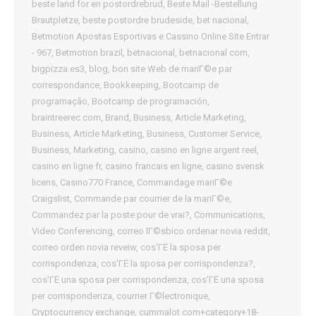
beste land for en postordrebrud
,
Beste Mail -Bestellung
Brautpletze
,
beste postordre brudeside
,
bet nacional
,
Betmotion Apostas Esportivas e Cassino Online Site Entrar
- 967
,
Betmotion brazil
,
betnacional
,
betnacional com
,
bigpizza.es3
,
blog
,
bon site Web de mariГ©e par
correspondance
,
Bookkeeping
,
Bootcamp de
programação
,
Bootcamp de programación
,
braintreerec.com
,
Brand
,
Business, Article Marketing
,
Business, Article Marketing
,
Business, Customer Service
,
Business, Marketing
,
casino
,
casino en ligne argent reel
,
casino en ligne fr
,
casino francais en ligne
,
casino svensk
licens
,
Casino770 France
,
Commandage mariГ©e
Craigslist
,
Commande par courrier de la mariГ©e
,
Commandez par la poste pour de vrai?
,
Communications,
Video Conferencing
,
correo lГ©sbico ordenar novia reddit
,
correo orden novia reveiw
,
cos'ГЁ la sposa per
corrispondenza
,
cos'ГЁ la sposa per corrispondenza?
,
cos'ГЁ una sposa per corrispondenza
,
cos'ГЁ una sposa
per corrispondenza
,
courrier Г©lectronique
,
Cryptocurrency exchange
,
cummalot.com+category+18-