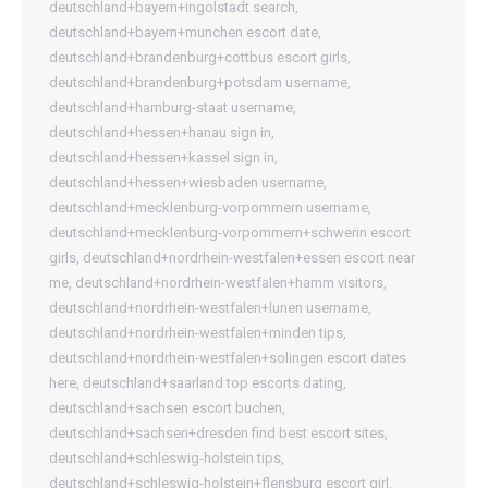
deutschland+bayern+ingolstadt search
,
deutschland+bayern+munchen escort date
,
deutschland+brandenburg+cottbus escort girls
,
deutschland+brandenburg+potsdam username
,
deutschland+hamburg-staat username
,
deutschland+hessen+hanau sign in
,
deutschland+hessen+kassel sign in
,
deutschland+hessen+wiesbaden username
,
deutschland+mecklenburg-vorpommern username
,
deutschland+mecklenburg-vorpommern+schwerin escort
girls
,
deutschland+nordrhein-westfalen+essen escort near
me
,
deutschland+nordrhein-westfalen+hamm visitors
,
deutschland+nordrhein-westfalen+lunen username
,
deutschland+nordrhein-westfalen+minden tips
,
deutschland+nordrhein-westfalen+solingen escort dates
here
,
deutschland+saarland top escorts dating
,
deutschland+sachsen escort buchen
,
deutschland+sachsen+dresden find best escort sites
,
deutschland+schleswig-holstein tips
,
deutschland+schleswig-holstein+flensburg escort girl
,