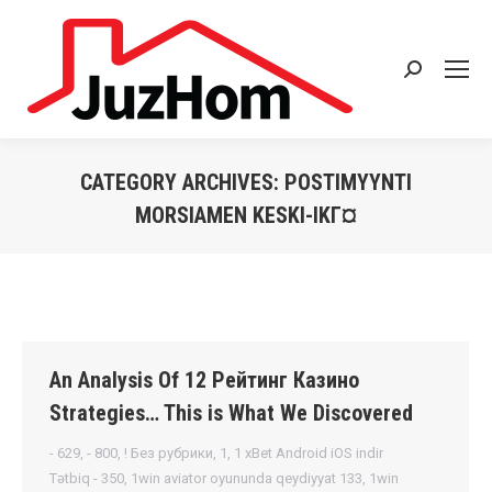
Search:
CATEGORY ARCHIVES:
POSTIMYYNTI
MORSIAMEN KESKI-IKГ¤
You are here:
An Analysis Of 12 Рейтинг Казино
Strategies… This is What We Discovered
- 629
,
- 800
,
! Без рубрики
,
1
,
1 xBet Android iOS indir
Tətbiq - 350
,
1win aviator oyununda qeydiyyat 133
,
1win