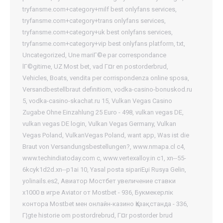
tryfansme.com+category+milf best onlyfans services
,
tryfansme.com+category+trans onlyfans services
,
tryfansme.com+category+uk best onlyfans services
,
tryfansme.com+category+vip best onlyfans platform
,
txt
,
Uncategorized
,
Une mariГ©e par correspondance
lГ©gitime
,
UZ Most bet
,
vad Г¤r en postorderbrud
,
Vehicles, Boats
,
vendita per corrispondenza online sposa
,
Versandbestellbraut definitiom
,
vodka-casino-bonuskod.ru
5
,
vodka-casino-skachat.ru 15
,
Vulkan Vegas Casino
Zugabe Ohne Einzahlung 25 Euro - 498
,
vulkan vegas DE
,
vulkan vegas DE login
,
Vulkan Vegas Germany
,
Vulkan
Vegas Poland
,
VulkanVegas Poland
,
want app
,
Was ist die
Braut von Versandungsbestellungen?
,
www.nmapa.cl c4
,
www.techindiatoday.com c
,
www.vertexalloy.in c1
,
xn--55-
6kcyk1d2d.xn--p1ai 10
,
Yasal posta sipariЕџi Rusya Gelin
,
yolinails.es2
,
Авиатор Мостбет увеличение ставки
х1000 в игре Aviator от Mostbet - 936
,
Букмекерлік
контора Mostbet мен онлайн-казино Қазақстанда - 336
,
Г¦gte historie om postordrebrud
,
Г¤r postorder brud