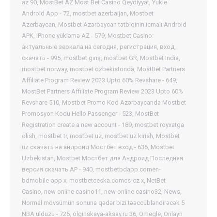
az 90
,
MostBet AZ Most Bet Casino Qeydiyyat, Yukle
Android App - 72
,
mostbet azerbaijan
,
Mostbet
Azerbaycan
,
Mostbet Azərbaycan tətbiqinin icmalı Android
APK, iPhone yükləmə AZ - 579
,
Mostbet Casino:
актуальные зеркала на сегодня, регистрация, вход,
скачать - 995
,
mostbet giriş
,
mostbet GR
,
Mostbet India
,
mostbet norway
,
mostbet ozbekistonda
,
MostBet Partners
Affiliate Program Review 2023 Upto 60% Revshare - 649
,
MostBet Partners Affiliate Program Review 2023 Upto 60%
Revshare 510
,
Mostbet Promo Kod Azərbaycanda Mostbet
Promosyon Kodu Hello Passenger - 523
,
MostBet
Registration create a new account - 189
,
mostbet royxatga
olish
,
mostbet tr
,
mostbet uz
,
mostbet uz kirish
,
Mostbet
uz скачать на андроид Мостбет вход - 636
,
Mostbet
Uzbekistan
,
Mostbet Мостбет для Андроид Последняя
версия скачать AP - 940
,
mostbetbdapp.comen-
bdmobile-app x
,
mostbetceska.comcs-cz x
,
NetBet
Casino
,
new online casino11
,
new online casino32
,
News
,
Normal mövsümün sonuna qədər bizi təəccübləndirəcək 5
NBA ulduzu - 725
,
olginskaya-aksay.ru 36
,
Omegle
,
Onlayn