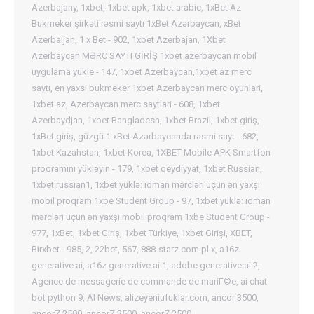
Azerbajany
,
1xbet
,
1xbet apk
,
1xbet arabic
,
1xBet Az
Bukmeker şirkəti rəsmi saytı 1xBet Azərbaycan, xBet
Azerbaijan, 1 x Bet - 902
,
1xbet Azerbajan
,
1Xbet
Azerbaycan MƏRC SAYTI GİRİŞ 1xbet azerbaycan mobil
uygulama yukle - 147
,
1xbet Azerbaycan,1xbet az merc
saytı, en yaxsi bukmeker 1xbet Azerbaycan merc oyunlari,
1xbet az, Azerbaycan merc saytlari - 608
,
1xbet
Azerbaydjan
,
1xbet Bangladesh
,
1xbet Brazil
,
1xbet giriş
,
1xBet giriş, güzgü 1 xBet Azərbaycanda rəsmi sayt - 682
,
1xbet Kazahstan
,
1xbet Korea
,
1XBET Mobile APK Smartfon
proqramını yükləyin - 179
,
1xbet qeydiyyat
,
1xbet Russian
,
1xbet russian1
,
1xbet yüklə: idman mərcləri üçün ən yaxşı
mobil proqram 1xbe Student Group - 97
,
1xbet yüklə: idman
mərcləri üçün ən yaxşı mobil proqram 1xbe Student Group -
977
,
1xBet, 1xbet Giriş, 1xbet Türkiye, 1xbet Girişi, XBET,
Birxbet - 985
,
2
,
22bet
,
567
,
888-starz.com.pl x
,
a16z
generative ai
,
a16z generative ai 1
,
adobe generative ai 2
,
Agence de messagerie de commande de mariГ©e
,
ai chat
bot python 9
,
AI News
,
alizeyeniufuklar.com
,
ancor 3500
,
ancorZ 2500
,
ancorZ 2500
,
ancorZ 2500
,