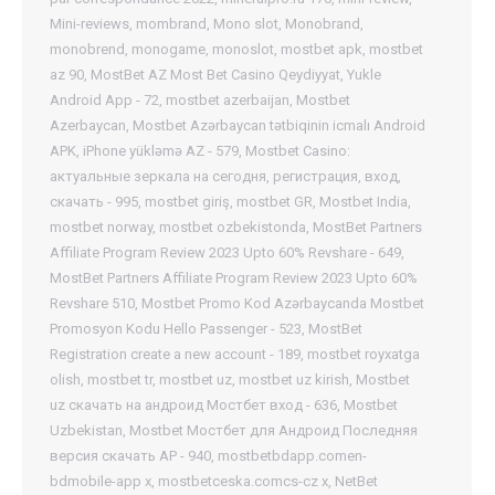
Mini-reviews
,
mombrand
,
Mono slot
,
Monobrand
,
monobrend
,
monogame
,
monoslot
,
mostbet apk
,
mostbet
az 90
,
MostBet AZ Most Bet Casino Qeydiyyat, Yukle
Android App - 72
,
mostbet azerbaijan
,
Mostbet
Azerbaycan
,
Mostbet Azərbaycan tətbiqinin icmalı Android
APK, iPhone yükləmə AZ - 579
,
Mostbet Casino:
актуальные зеркала на сегодня, регистрация, вход,
скачать - 995
,
mostbet giriş
,
mostbet GR
,
Mostbet India
,
mostbet norway
,
mostbet ozbekistonda
,
MostBet Partners
Affiliate Program Review 2023 Upto 60% Revshare - 649
,
MostBet Partners Affiliate Program Review 2023 Upto 60%
Revshare 510
,
Mostbet Promo Kod Azərbaycanda Mostbet
Promosyon Kodu Hello Passenger - 523
,
MostBet
Registration create a new account - 189
,
mostbet royxatga
olish
,
mostbet tr
,
mostbet uz
,
mostbet uz kirish
,
Mostbet
uz скачать на андроид Мостбет вход - 636
,
Mostbet
Uzbekistan
,
Mostbet Мостбет для Андроид Последняя
версия скачать AP - 940
,
mostbetbdapp.comen-
bdmobile-app x
,
mostbetceska.comcs-cz x
,
NetBet