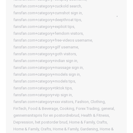
fansfan.com+category+cuckold search
,
fansfan.com+category+cumshot sign in
,
fansfan.com+category+deepthroat tips
,
fansfan.com+category+explicit tips
,
fansfan.com+category+femdom visitors
,
fansfan.com+category+free-videos username
,
fansfan.com+category+gilf username
,
fansfan.com+category+goth visitors
,
fansfan.com+category+indian sign in
,
fansfan.com+category+massage sign in
,
fansfan.com+category+models sign in
,
fansfan.com+category+models tips
,
fansfan.com+category+tiktok tips
,
fansfan.com+category+vip sign in
,
fansfan.com+category+xxx visitors
,
Fashion, Clothing
,
FinTech
,
Food & Beverage, Cooking
,
Forex Trading
,
general
,
gennemsnitspris for en postordrebrud
,
Health & Fitness,
Depression
,
het postorder brud
,
Home & Family, Crafts
,
Home & Family, Crafts
,
Home & Family, Gardening
,
Home &