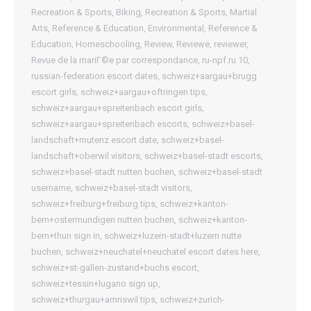
Recreation & Sports, Biking
,
Recreation & Sports, Martial
Arts
,
Reference & Education, Environmental
,
Reference &
Education, Homeschooling
,
Review
,
Reviewe
,
reviewer
,
Revue de la mariГ©e par correspondance
,
ru-npf.ru 10
,
russian-federation escort dates
,
schweiz+aargau+brugg
escort girls
,
schweiz+aargau+oftringen tips
,
schweiz+aargau+spreitenbach escort girls
,
schweiz+aargau+spreitenbach escorts
,
schweiz+basel-
landschaft+mutenz escort date
,
schweiz+basel-
landschaft+oberwil visitors
,
schweiz+basel-stadt escorts
,
schweiz+basel-stadt nutten buchen
,
schweiz+basel-stadt
username
,
schweiz+basel-stadt visitors
,
schweiz+freiburg+freiburg tips
,
schweiz+kanton-
bern+ostermundigen nutten buchen
,
schweiz+kanton-
bern+thun sign in
,
schweiz+luzern-stadt+luzern nutte
buchen
,
schweiz+neuchatel+neuchatel escort dates here
,
schweiz+st-gallen-zustand+buchs escort
,
schweiz+tessin+lugano sign up
,
schweiz+thurgau+amriswil tips
,
schweiz+zurich-