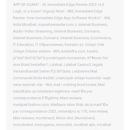
APP OR SCAM? - 45
,
Immediate Edge Review 2023: Is it
Legit, or a Scam? Signup Now! - 885
,
Immediate Edge
Review: How Immediate Edge App Software Works? - 406
,
India Mostbet
,
inquisitivereader.com z
,
Internet Business,
Audio-Video Streaming
,
Internet Business, Domains
,
Internet Business, Domains
,
Internet Business, Ecommerce
,
IT Education
,
IT Образование
,
Kassam az: Onlayn Ode
Onlayn Ödəmə sistemi - 895
,
kimkafka.com
,
kuinka
pГ¤ivГ¤mГ¤Г¤rГ¤ postimyynti morsiamen
,
KГ¶nnen Sie
eine Braut bestellen?
,
Lalabet
,
Lalabet Casino3
,
legale
Versandhandel Seiten fГјr BrГ¤ute
,
Lesbienne Mail
Commande Bride Reddit
,
Lisenziyalı onlayn kazinolar: saytı
necə seçmək olar - 964
,
mail i ordning brud kostar
,
Mail
narudЕѕbe za mladenke legitimne
,
mariГ©e par
correspondance lГ©gitime
,
Maxi reviewe
,
medipekfashion.com
,
Meilleurs sites Web de la mariГ©e
par correspondance 2022
,
mineralpro.ru 170
,
mini-review
,
Mini-reviews
,
mombrand
,
Mono slot
,
Monobrand
,
monobrend
,
monogame
,
monoslot
,
mostbet apk
,
mostbet