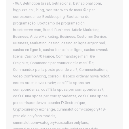
- 967
,
Betmotion brazil
,
betnacional
,
betnacional com
,
bigpizza.es3
,
blog
,
bon site Web de mariГ©e par
correspondance
,
Bookkeeping
,
Bootcamp de
programação
,
Bootcamp de programación
,
braintreerec.com
,
Brand
,
Business, Article Marketing
,
Business, Article Marketing
,
Business, Customer Service
,
Business, Marketing
,
casino
,
casino en ligne argent reel
,
casino en ligne fr
,
casino francais en ligne
,
casino svensk
licens
,
Casino770 France
,
Commandage mariГ©e
Craigslist
,
Commande par courrier de la mariГ©e
,
Commandez par la poste pour de vrai?
,
Communications,
Video Conferencing
,
correo lГ©sbico ordenar novia reddit
,
correo orden novia reveiw
,
cos'ГЁ la sposa per
corrispondenza
,
cos'ГЁ la sposa per corrispondenza?
,
cos'ГЁ una sposa per corrispondenza
,
cos'ГЁ una sposa
per corrispondenza
,
courrier Г©lectronique
,
Cryptocurrency exchange
,
cummalot.com+category+18-
year-old onlyfans models
,
cummalot.com+category+australian onlyfans
,