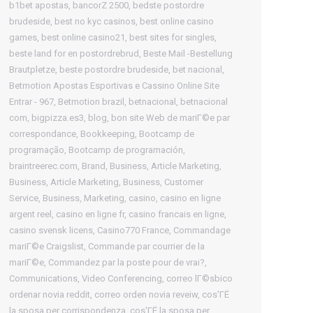
b1bet apostas
,
bancorZ 2500
,
bedste postordre
brudeside
,
best no kyc casinos
,
best online casino
games
,
best online casino21
,
best sites for singles
,
beste land for en postordrebrud
,
Beste Mail -Bestellung
Brautpletze
,
beste postordre brudeside
,
bet nacional
,
Betmotion Apostas Esportivas e Cassino Online Site
Entrar - 967
,
Betmotion brazil
,
betnacional
,
betnacional
com
,
bigpizza.es3
,
blog
,
bon site Web de mariГ©e par
correspondance
,
Bookkeeping
,
Bootcamp de
programação
,
Bootcamp de programación
,
braintreerec.com
,
Brand
,
Business, Article Marketing
,
Business, Article Marketing
,
Business, Customer
Service
,
Business, Marketing
,
casino
,
casino en ligne
argent reel
,
casino en ligne fr
,
casino francais en ligne
,
casino svensk licens
,
Casino770 France
,
Commandage
mariГ©e Craigslist
,
Commande par courrier de la
mariГ©e
,
Commandez par la poste pour de vrai?
,
Communications, Video Conferencing
,
correo lГ©sbico
ordenar novia reddit
,
correo orden novia reveiw
,
cos'ГЁ
la sposa per corrispondenza
,
cos'ГЁ la sposa per