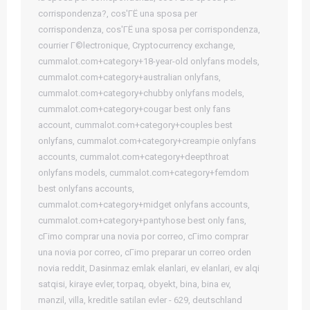
corrispondenza?
,
cos'ГЁ una sposa per
corrispondenza
,
cos'ГЁ una sposa per corrispondenza
,
courrier Г©lectronique
,
Cryptocurrency exchange
,
cummalot.com+category+18-year-old onlyfans models
,
cummalot.com+category+australian onlyfans
,
cummalot.com+category+chubby onlyfans models
,
cummalot.com+category+cougar best only fans
account
,
cummalot.com+category+couples best
onlyfans
,
cummalot.com+category+creampie onlyfans
accounts
,
cummalot.com+category+deepthroat
onlyfans models
,
cummalot.com+category+femdom
best onlyfans accounts
,
cummalot.com+category+midget onlyfans accounts
,
cummalot.com+category+pantyhose best only fans
,
cГіmo comprar una novia por correo
,
cГіmo comprar
una novia por correo
,
cГіmo preparar un correo orden
novia reddit
,
Dasinmaz emlak elanlari, ev elanlari, ev alqi
satqisi, kiraye evler, torpaq, obyekt, bina, bina ev,
mənzil, villa, kreditle satilan evler - 629
,
deutschland