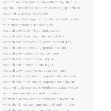
support
,
deutschland+baden-wurttemberg+freiburg
sign up
,
deutschland+baden-wurttemberg+pforzheim
escort girls
,
deutschland+baden-
wurttemberg+reutlingen sign in
,
deutschland+baden-
wurttemberg+tubingen escort girls
,
deutschland+bayern+ingolstadt search
,
deutschland+bayern+munchen escort date
,
deutschland+brandenburg+cottbus escort girls
,
deutschland+brandenburg+potsdam username
,
deutschland+hamburg-staat username
,
deutschland+hessen+hanau sign in
,
deutschland+hessen+kassel sign in
,
deutschland+hessen+wiesbaden username
,
deutschland+mecklenburg-vorpommern username
,
deutschland+mecklenburg-vorpommern+schwerin
escort girls
,
deutschland+nordrhein-westfalen+essen
escort near me
,
deutschland+nordrhein-
westfalen+hamm visitors
,
deutschland+nordrhein-
westfalen+lunen username
,
deutschland+nordrhein-
westfalen+minden tips
,
deutschland+nordrhein-