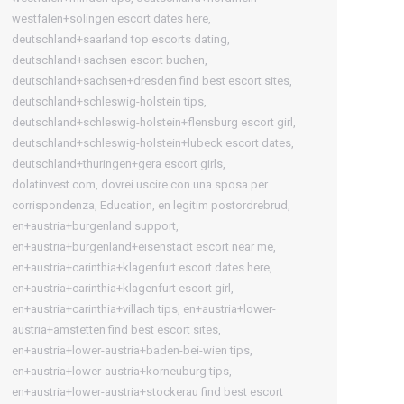
westfalen+solingen escort dates here
,
deutschland+saarland top escorts dating
,
deutschland+sachsen escort buchen
,
deutschland+sachsen+dresden find best escort sites
,
deutschland+schleswig-holstein tips
,
deutschland+schleswig-holstein+flensburg escort girl
,
deutschland+schleswig-holstein+lubeck escort dates
,
deutschland+thuringen+gera escort girls
,
dolatinvest.com
,
dovrei uscire con una sposa per
corrispondenza
,
Education
,
en legitim postordrebrud
,
en+austria+burgenland support
,
en+austria+burgenland+eisenstadt escort near me
,
en+austria+carinthia+klagenfurt escort dates here
,
en+austria+carinthia+klagenfurt escort girl
,
en+austria+carinthia+villach tips
,
en+austria+lower-
austria+amstetten find best escort sites
,
en+austria+lower-austria+baden-bei-wien tips
,
en+austria+lower-austria+korneuburg tips
,
en+austria+lower-austria+stockerau find best escort