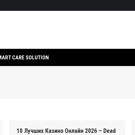
LUTION
RFID SOLUTION
SMART CARE SOLUTION
MART CARE SOLUTION
10 Лучших Казино Онлайн 2026 – Dead