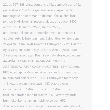
22bet
,
567
,
888-starz.com.pl x
,
a16z generative ai
,
a16z
generative ai 1
,
adobe generative ai 2
,
Agence de
messagerie de commande de mariГ©e
,
ai chat bot
python 9
,
AI News
,
alizeyeniufuklar.com
,
ancor 3500
,
ancorZ 2500
,
ancorZ 2500
,
ancorZ 2500
,
andesvisionclinica.cl c
,
anushkatrivedi.comen-bd x
,
articles
,
Arts & Entertainment, Celebrities
,
Aviator oyna
və qazan Rəsmi sayti Aviator Azerbaycan - 212
,
Aviator
oyna və qazan Rəsmi sayti Aviator Azerbaycan - 238
,
Aviator oyna və qazan Rəsmi sayti Aviator Azerbaycan -
44
,
AVİATORDAN PUL QAZANMAQ 2022 YENİ
XƏSTƏLİK AVİATOR CASİNO MOSTBET - 657
,
AZ Most
BET
,
Azerbajany Mostbet
,
Azərbaycan futbolunun tarixi:
mühüm hadisələr Futbol - 855
,
Azərbaycan mərc saytı -
118
,
Azərbaycan mərc saytı - 957
,
Azərbaycan
oyunçuları üçün 1xBet promo kodu 1xBet promo
kodunu haradan tapa bilərsiniz - 853
,
Azərbaycanda
bukmeker kontorlarının mobil versiyası - 650
,
Azərbaycandan Olimpiya çempionları və medalçılar - 80
,