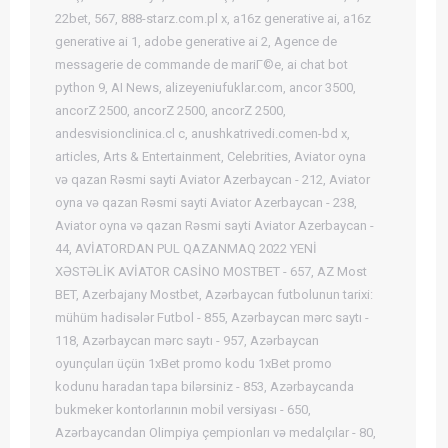
22bet
,
567
,
888-starz.com.pl x
,
a16z generative ai
,
a16z
generative ai 1
,
adobe generative ai 2
,
Agence de
messagerie de commande de mariГ©e
,
ai chat bot
python 9
,
AI News
,
alizeyeniufuklar.com
,
ancor 3500
,
ancorZ 2500
,
ancorZ 2500
,
ancorZ 2500
,
andesvisionclinica.cl c
,
anushkatrivedi.comen-bd x
,
articles
,
Arts & Entertainment, Celebrities
,
Aviator oyna
və qazan Rəsmi sayti Aviator Azerbaycan - 212
,
Aviator
oyna və qazan Rəsmi sayti Aviator Azerbaycan - 238
,
Aviator oyna və qazan Rəsmi sayti Aviator Azerbaycan -
44
,
AVİATORDAN PUL QAZANMAQ 2022 YENİ
XƏSTƏLİK AVİATOR CASİNO MOSTBET - 657
,
AZ Most
BET
,
Azerbajany Mostbet
,
Azərbaycan futbolunun tarixi:
mühüm hadisələr Futbol - 855
,
Azərbaycan mərc saytı -
118
,
Azərbaycan mərc saytı - 957
,
Azərbaycan
oyunçuları üçün 1xBet promo kodu 1xBet promo
kodunu haradan tapa bilərsiniz - 853
,
Azərbaycanda
bukmeker kontorlarının mobil versiyası - 650
,
Azərbaycandan Olimpiya çempionları və medalçılar - 80
,