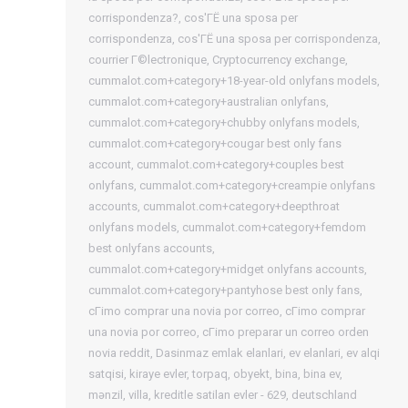
corrispondenza?
,
cos'ГЁ una sposa per
corrispondenza
,
cos'ГЁ una sposa per corrispondenza
,
courrier Г©lectronique
,
Cryptocurrency exchange
,
cummalot.com+category+18-year-old onlyfans models
,
cummalot.com+category+australian onlyfans
,
cummalot.com+category+chubby onlyfans models
,
cummalot.com+category+cougar best only fans
account
,
cummalot.com+category+couples best
onlyfans
,
cummalot.com+category+creampie onlyfans
accounts
,
cummalot.com+category+deepthroat
onlyfans models
,
cummalot.com+category+femdom
best onlyfans accounts
,
cummalot.com+category+midget onlyfans accounts
,
cummalot.com+category+pantyhose best only fans
,
cГіmo comprar una novia por correo
,
cГіmo comprar
una novia por correo
,
cГіmo preparar un correo orden
novia reddit
,
Dasinmaz emlak elanlari, ev elanlari, ev alqi
satqisi, kiraye evler, torpaq, obyekt, bina, bina ev,
mənzil, villa, kreditle satilan evler - 629
,
deutschland