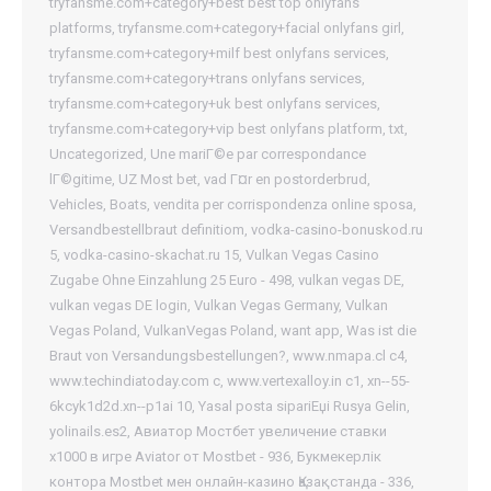
tryfansme.com+category+best best top onlyfans
platforms
,
tryfansme.com+category+facial onlyfans girl
,
tryfansme.com+category+milf best onlyfans services
,
tryfansme.com+category+trans onlyfans services
,
tryfansme.com+category+uk best onlyfans services
,
tryfansme.com+category+vip best onlyfans platform
,
txt
,
Uncategorized
,
Une mariГ©e par correspondance
lГ©gitime
,
UZ Most bet
,
vad Г¤r en postorderbrud
,
Vehicles, Boats
,
vendita per corrispondenza online sposa
,
Versandbestellbraut definitiom
,
vodka-casino-bonuskod.ru
5
,
vodka-casino-skachat.ru 15
,
Vulkan Vegas Casino
Zugabe Ohne Einzahlung 25 Euro - 498
,
vulkan vegas DE
,
vulkan vegas DE login
,
Vulkan Vegas Germany
,
Vulkan
Vegas Poland
,
VulkanVegas Poland
,
want app
,
Was ist die
Braut von Versandungsbestellungen?
,
www.nmapa.cl c4
,
www.techindiatoday.com c
,
www.vertexalloy.in c1
,
xn--55-
6kcyk1d2d.xn--p1ai 10
,
Yasal posta sipariЕџi Rusya Gelin
,
yolinails.es2
,
Авиатор Мостбет увеличение ставки
х1000 в игре Aviator от Mostbet - 936
,
Букмекерлік
контора Mostbet мен онлайн-казино Қазақстанда - 336
,