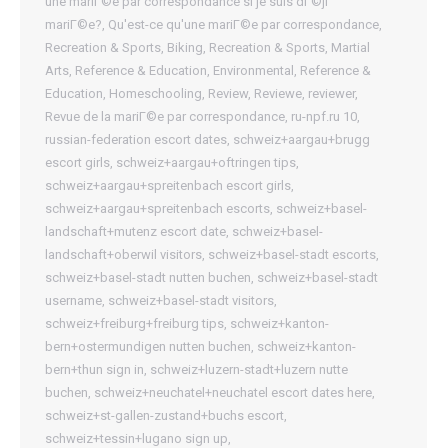
une mariГ©e par correspondance si je suis dГ©jГ
mariГ©e?
,
Qu'est-ce qu'une mariГ©e par correspondance
,
Recreation & Sports, Biking
,
Recreation & Sports, Martial
Arts
,
Reference & Education, Environmental
,
Reference &
Education, Homeschooling
,
Review
,
Reviewe
,
reviewer
,
Revue de la mariГ©e par correspondance
,
ru-npf.ru 10
,
russian-federation escort dates
,
schweiz+aargau+brugg
escort girls
,
schweiz+aargau+oftringen tips
,
schweiz+aargau+spreitenbach escort girls
,
schweiz+aargau+spreitenbach escorts
,
schweiz+basel-
landschaft+mutenz escort date
,
schweiz+basel-
landschaft+oberwil visitors
,
schweiz+basel-stadt escorts
,
schweiz+basel-stadt nutten buchen
,
schweiz+basel-stadt
username
,
schweiz+basel-stadt visitors
,
schweiz+freiburg+freiburg tips
,
schweiz+kanton-
bern+ostermundigen nutten buchen
,
schweiz+kanton-
bern+thun sign in
,
schweiz+luzern-stadt+luzern nutte
buchen
,
schweiz+neuchatel+neuchatel escort dates here
,
schweiz+st-gallen-zustand+buchs escort
,
schweiz+tessin+lugano sign up
,