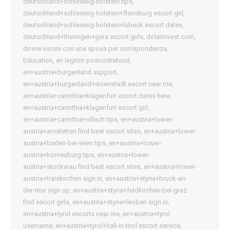
deutschland+schleswig-holstein tips
,
deutschland+schleswig-holstein+flensburg escort girl
,
deutschland+schleswig-holstein+lubeck escort dates
,
deutschland+thuringen+gera escort girls
,
dolatinvest.com
,
dovrei uscire con una sposa per corrispondenza
,
Education
,
en legitim postordrebrud
,
en+austria+burgenland support
,
en+austria+burgenland+eisenstadt escort near me
,
en+austria+carinthia+klagenfurt escort dates here
,
en+austria+carinthia+klagenfurt escort girl
,
en+austria+carinthia+villach tips
,
en+austria+lower-
austria+amstetten find best escort sites
,
en+austria+lower-
austria+baden-bei-wien tips
,
en+austria+lower-
austria+korneuburg tips
,
en+austria+lower-
austria+stockerau find best escort sites
,
en+austria+lower-
austria+traiskirchen sign in
,
en+austria+styria+bruck-an-
der-mur sign up
,
en+austria+styria+feldkirchen-bei-graz
find escort girls
,
en+austria+styria+leoben sign in
,
en+austria+tyrol escorts near me
,
en+austria+tyrol
username
,
en+austria+tyrol+hall-in-tirol escort service
,