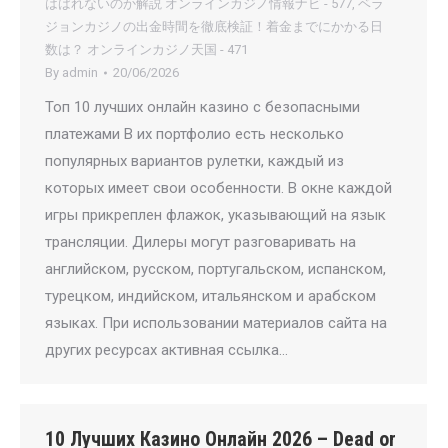
はばれないのか解説 オンラインカジノ情報ナビ - 577
,
ベラ
ジョンカジノの出金時間を徹底検証！着金までにかかる日
数は？ オンラインカジノ天国 - 471
By
admin
20/06/2026
Топ 10 лучших онлайн казино с безопасными
платежами В их портфолио есть несколько
популярных вариантов рулетки, каждый из
которых имеет свои особенности. В окне каждой
игры прикреплен флажок, указывающий на язык
трансляции. Дилеры могут разговаривать на
английском, русском, португальском, испанском,
турецком, индийском, итальянском и арабском
языках. При использовании материалов сайта на
других ресурсах активная ссылка…
10 Лучших Казино Онлайн 2026 – Dead or