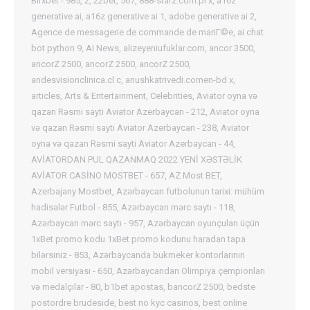
Birxbet - 985
,
2
,
22bet
,
567
,
888-starz.com.pl x
,
a16z
generative ai
,
a16z generative ai 1
,
adobe generative ai 2
,
Agence de messagerie de commande de mariГ©e
,
ai chat
bot python 9
,
AI News
,
alizeyeniufuklar.com
,
ancor 3500
,
ancorZ 2500
,
ancorZ 2500
,
ancorZ 2500
,
andesvisionclinica.cl c
,
anushkatrivedi.comen-bd x
,
articles
,
Arts & Entertainment, Celebrities
,
Aviator oyna və
qazan Rəsmi sayti Aviator Azerbaycan - 212
,
Aviator oyna
və qazan Rəsmi sayti Aviator Azerbaycan - 238
,
Aviator
oyna və qazan Rəsmi sayti Aviator Azerbaycan - 44
,
AVİATORDAN PUL QAZANMAQ 2022 YENİ XƏSTƏLİK
AVİATOR CASİNO MOSTBET - 657
,
AZ Most BET
,
Azerbajany Mostbet
,
Azərbaycan futbolunun tarixi: mühüm
hadisələr Futbol - 855
,
Azərbaycan mərc saytı - 118
,
Azərbaycan mərc saytı - 957
,
Azərbaycan oyunçuları üçün
1xBet promo kodu 1xBet promo kodunu haradan tapa
bilərsiniz - 853
,
Azərbaycanda bukmeker kontorlarının
mobil versiyası - 650
,
Azərbaycandan Olimpiya çempionları
və medalçılar - 80
,
b1bet apostas
,
bancorZ 2500
,
bedste
postordre brudeside
,
best no kyc casinos
,
best online