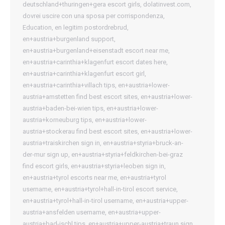
deutschland+thuringen+gera escort girls
,
dolatinvest.com
,
dovrei uscire con una sposa per corrispondenza
,
Education
,
en legitim postordrebrud
,
en+austria+burgenland support
,
en+austria+burgenland+eisenstadt escort near me
,
en+austria+carinthia+klagenfurt escort dates here
,
en+austria+carinthia+klagenfurt escort girl
,
en+austria+carinthia+villach tips
,
en+austria+lower-
austria+amstetten find best escort sites
,
en+austria+lower-
austria+baden-bei-wien tips
,
en+austria+lower-
austria+korneuburg tips
,
en+austria+lower-
austria+stockerau find best escort sites
,
en+austria+lower-
austria+traiskirchen sign in
,
en+austria+styria+bruck-an-
der-mur sign up
,
en+austria+styria+feldkirchen-bei-graz
find escort girls
,
en+austria+styria+leoben sign in
,
en+austria+tyrol escorts near me
,
en+austria+tyrol
username
,
en+austria+tyrol+hall-in-tirol escort service
,
en+austria+tyrol+hall-in-tirol username
,
en+austria+upper-
austria+ansfelden username
,
en+austria+upper-
austria+bad-ischl tips
,
en+austria+upper-austria+traun sign