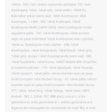
Tətbiq - 350
,
1win aviator oyununda qeydiyyat 133
,
1win
Azerbajany
,
1xbet
,
1xbet apk
,
1xbet arabic
,
1xBet Az
Bukmeker şirkəti rəsmi saytı 1xBet Azərbaycan, xBet
Azerbaijan, 1 x Bet - 902
,
1xbet Azerbajan
,
1Xbet
Azerbaycan MƏRC SAYTI GİRİŞ 1xbet azerbaycan mobil
uygulama yukle - 147
,
1xbet Azerbaycan,1xbet az merc
saytı, en yaxsi bukmeker 1xbet Azerbaycan merc oyunlari,
1xbet az, Azerbaycan merc saytlari - 608
,
1xbet
Azerbaydjan
,
1xbet Bangladesh
,
1xbet Brazil
,
1xbet giriş
,
1xBet giriş, güzgü 1 xBet Azərbaycanda rəsmi sayt - 682
,
1xbet Kazahstan
,
1xbet Korea
,
1XBET Mobile APK Smartfon
proqramını yükləyin - 179
,
1xbet qeydiyyat
,
1xbet Russian
,
1xbet russian1
,
1xbet yüklə: idman mərcləri üçün ən yaxşı
mobil proqram 1xbe Student Group - 97
,
1xbet yüklə: idman
mərcləri üçün ən yaxşı mobil proqram 1xbe Student Group -
977
,
1xBet, 1xbet Giriş, 1xbet Türkiye, 1xbet Girişi, XBET,
Birxbet - 985
,
2
,
22bet
,
567
,
888-starz.com.pl x
,
a16z
generative ai
,
a16z generative ai 1
,
adobe generative ai 2
,
Agence de messagerie de commande de mariГ©e
,
ai chat