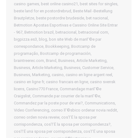
casino games
,
best online casino21
,
best sites for singles
,
beste land for en postordrebrud
,
Beste Mail -Bestellung
Brautpletze
,
beste postordre brudeside
,
bet nacional
,
Betmotion Apostas Esportivas e Cassino Online Site Entrar
- 967
,
Betmotion brazil
,
betnacional
,
betnacional com
,
bigpizza.es3
,
blog
,
bon site Web de mariГ©e par
correspondance
,
Bookkeeping
,
Bootcamp de
programação
,
Bootcamp de programación
,
braintreerec.com
,
Brand
,
Business, Article Marketing
,
Business, Article Marketing
,
Business, Customer Service
,
Business, Marketing
,
casino
,
casino en ligne argent reel
,
casino en ligne fr
,
casino francais en ligne
,
casino svensk
licens
,
Casino770 France
,
Commandage mariГ©e
Craigslist
,
Commande par courrier de la mariГ©e
,
Commandez par la poste pour de vrai?
,
Communications,
Video Conferencing
,
correo lГ©sbico ordenar novia reddit
,
correo orden novia reveiw
,
cos'ГЁ la sposa per
corrispondenza
,
cos'ГЁ la sposa per corrispondenza?
,
cos'ГЁ una sposa per corrispondenza
,
cos'ГЁ una sposa