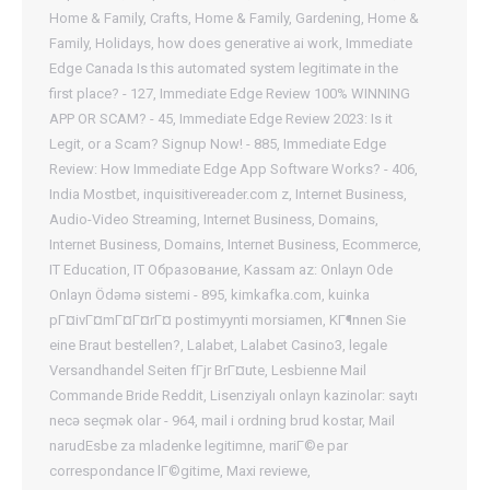
Home & Family, Crafts
,
Home & Family, Gardening
,
Home &
Family, Holidays
,
how does generative ai work
,
Immediate
Edge Canada Is this automated system legitimate in the
first place? - 127
,
Immediate Edge Review 100% WINNING
APP OR SCAM? - 45
,
Immediate Edge Review 2023: Is it
Legit, or a Scam? Signup Now! - 885
,
Immediate Edge
Review: How Immediate Edge App Software Works? - 406
,
India Mostbet
,
inquisitivereader.com z
,
Internet Business,
Audio-Video Streaming
,
Internet Business, Domains
,
Internet Business, Domains
,
Internet Business, Ecommerce
,
IT Education
,
IT Образование
,
Kassam az: Onlayn Ode
Onlayn Ödəmə sistemi - 895
,
kimkafka.com
,
kuinka
pГ¤ivГ¤mГ¤Г¤rГ¤ postimyynti morsiamen
,
KГ¶nnen Sie
eine Braut bestellen?
,
Lalabet
,
Lalabet Casino3
,
legale
Versandhandel Seiten fГјr BrГ¤ute
,
Lesbienne Mail
Commande Bride Reddit
,
Lisenziyalı onlayn kazinolar: saytı
necə seçmək olar - 964
,
mail i ordning brud kostar
,
Mail
narudЕѕbe za mladenke legitimne
,
mariГ©e par
correspondance lГ©gitime
,
Maxi reviewe
,