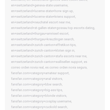
en+switzerland+geneva-state username
,
en+switzerland+lucerne-state+horw sign up
,
en+switzerland+lucerne-state+kriens support
,
en+switzerland+neuchatel escort near me
,
en+switzerland+st-gallen-state+gossau top escorts dating
,
en+switzerland+thurgau+amriswil escort
,
en+switzerland+thurgau+kreuzlingen search
,
en+switzerland+zurich-canton+effretikon tips
,
en+switzerland+zurich-canton+kloten sign in
,
en+switzerland+zurich-canton+stafa escorts near me
,
en+switzerland+zurich-canton+wallisellen support
,
es
correo orden novia real
,
es correo orden novia segura
,
fansfan.com+category+amateur support
,
fansfan.com+category+anal visitors
,
fansfan.com+category+bbw search
,
fansfan.com+category+big-ass tips
,
fansfan.com+category+blonde visitors
,
fansfan.com+category+cosplay username
,
fansfan.com+category+cuckold search
,