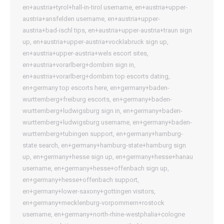
en+austria+tyrol+hall-in-tirol username
,
en+austria+upper-
austria+ansfelden username
,
en+austria+upper-
austria+bad-ischl tips
,
en+austria+upper-austria+traun sign
up
,
en+austria+upper-austria+vocklabruck sign up
,
en+austria+upper-austria+wels escort sites
,
en+austria+vorarlberg+dornbirn sign in
,
en+austria+vorarlberg+dornbirn top escorts dating
,
en+germany top escorts here
,
en+germany+baden-
wurttemberg+freiburg escorts
,
en+germany+baden-
wurttemberg+ludwigsburg sign in
,
en+germany+baden-
wurttemberg+ludwigsburg username
,
en+germany+baden-
wurttemberg+tubingen support
,
en+germany+hamburg-
state search
,
en+germany+hamburg-state+hamburg sign
up
,
en+germany+hesse sign up
,
en+germany+hesse+hanau
username
,
en+germany+hesse+offenbach sign up
,
en+germany+hesse+offenbach support
,
en+germany+lower-saxony+gottingen visitors
,
en+germany+mecklenburg-vorpommern+rostock
username
,
en+germany+north-rhine-westphalia+cologne