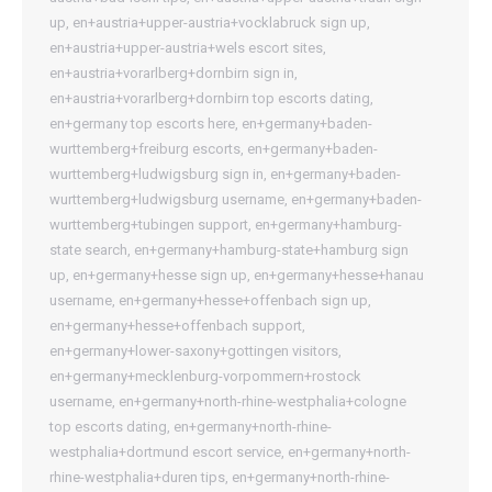
up
,
en+austria+upper-austria+vocklabruck sign up
,
en+austria+upper-austria+wels escort sites
,
en+austria+vorarlberg+dornbirn sign in
,
en+austria+vorarlberg+dornbirn top escorts dating
,
en+germany top escorts here
,
en+germany+baden-
wurttemberg+freiburg escorts
,
en+germany+baden-
wurttemberg+ludwigsburg sign in
,
en+germany+baden-
wurttemberg+ludwigsburg username
,
en+germany+baden-
wurttemberg+tubingen support
,
en+germany+hamburg-
state search
,
en+germany+hamburg-state+hamburg sign
up
,
en+germany+hesse sign up
,
en+germany+hesse+hanau
username
,
en+germany+hesse+offenbach sign up
,
en+germany+hesse+offenbach support
,
en+germany+lower-saxony+gottingen visitors
,
en+germany+mecklenburg-vorpommern+rostock
username
,
en+germany+north-rhine-westphalia+cologne
top escorts dating
,
en+germany+north-rhine-
westphalia+dortmund escort service
,
en+germany+north-
rhine-westphalia+duren tips
,
en+germany+north-rhine-