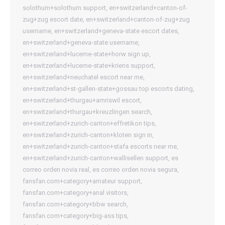
solothurn+solothurn support
,
en+switzerland+canton-of-
zug+zug escort date
,
en+switzerland+canton-of-zug+zug
username
,
en+switzerland+geneva-state escort dates
,
en+switzerland+geneva-state username
,
en+switzerland+lucerne-state+horw sign up
,
en+switzerland+lucerne-state+kriens support
,
en+switzerland+neuchatel escort near me
,
en+switzerland+st-gallen-state+gossau top escorts dating
,
en+switzerland+thurgau+amriswil escort
,
en+switzerland+thurgau+kreuzlingen search
,
en+switzerland+zurich-canton+effretikon tips
,
en+switzerland+zurich-canton+kloten sign in
,
en+switzerland+zurich-canton+stafa escorts near me
,
en+switzerland+zurich-canton+wallisellen support
,
es
correo orden novia real
,
es correo orden novia segura
,
fansfan.com+category+amateur support
,
fansfan.com+category+anal visitors
,
fansfan.com+category+bbw search
,
fansfan.com+category+big-ass tips
,