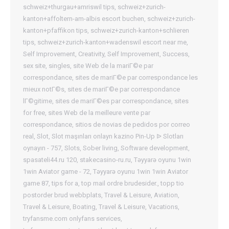
schweiz+thurgau+amriswil tips
,
schweiz+zurich-
kanton+affoltern-am-albis escort buchen
,
schweiz+zurich-
kanton+pfaffikon tips
,
schweiz+zurich-kanton+schlieren
tips
,
schweiz+zurich-kanton+wadenswil escort near me
,
Self Improvement, Creativity
,
Self Improvement, Success
,
sex site
,
singles
,
site Web de la mariГ©e par
correspondance
,
sites de mariГ©e par correspondance les
mieux notГ©s
,
sites de mariГ©e par correspondance
lГ©gitime
,
sites de mariГ©es par correspondance
,
sites
for free
,
sites Web de la meilleure vente par
correspondance
,
sitios de novias de pedidos por correo
real
,
Slot
,
Slot maşınları onlayn kazino Pin-Up ᐉ Slotları
oynayın - 757
,
Slots
,
Sober living
,
Software development
,
spasateli44.ru 120
,
stakecasino-ru.ru
,
Təyyarə oyunu 1win
1win Aviator game - 72
,
Təyyarə oyunu 1win 1win Aviator
game 87
,
tips for a
,
top mail ordre brudesider.
,
topp tio
postorder brud webbplats
,
Travel & Leisure, Aviation
,
Travel & Leisure, Boating
,
Travel & Leisure, Vacations
,
tryfansme.com onlyfans services
,