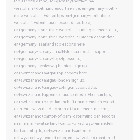
top escorts dating
,
en+germany+north-rhine-
westphalia+dortmund escort service
,
en+germany+north-
rhine-westphalia+duren tips
,
en+germany+north-rhine-
westphalia+oberhausen escort dates here
,
en+germany+north-rhine-westphalia+ratingen escort date
,
en+germany+north-rhine-westphalia+siegen escort date
,
en+germany+saarland top escorts here
,
en+germany+saxony-anhalt+dessau-rosslau support
,
en+germany+saxony+leipzig escorts
,
en+germany+schleswig-holstein sign up
,
en+switzerland+aargau top escorts here
,
en+switzerland+aargau+baden sign up
,
en+switzerland+aargau+zofingen escort date
,
en+switzerland+appenzell-ausserrhoden+herisau tips
,
en+switzerland+basel-landschaft+munchenstein escort
girls
,
en+switzerland+canton-of-bern escort near me
,
en+switzerland+canton-of-bern+ostermundigen escorts
near me
,
en+switzerland+canton-of-schwyz+einsiedeln
find escort girls
,
en+switzerland+canton-of-
schwyz+schwyz escort sites
,
en+switzerland+canton-of-