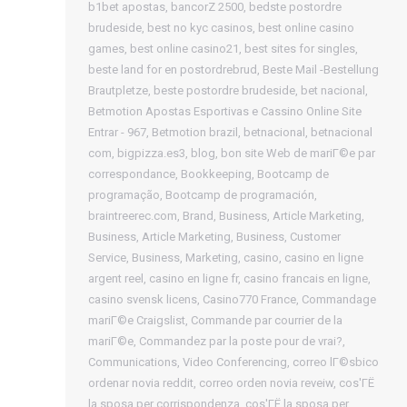
b1bet apostas
,
bancorZ 2500
,
bedste postordre
brudeside
,
best no kyc casinos
,
best online casino
games
,
best online casino21
,
best sites for singles
,
beste land for en postordrebrud
,
Beste Mail -Bestellung
Brautpletze
,
beste postordre brudeside
,
bet nacional
,
Betmotion Apostas Esportivas e Cassino Online Site
Entrar - 967
,
Betmotion brazil
,
betnacional
,
betnacional
com
,
bigpizza.es3
,
blog
,
bon site Web de mariГ©e par
correspondance
,
Bookkeeping
,
Bootcamp de
programação
,
Bootcamp de programación
,
braintreerec.com
,
Brand
,
Business, Article Marketing
,
Business, Article Marketing
,
Business, Customer
Service
,
Business, Marketing
,
casino
,
casino en ligne
argent reel
,
casino en ligne fr
,
casino francais en ligne
,
casino svensk licens
,
Casino770 France
,
Commandage
mariГ©e Craigslist
,
Commande par courrier de la
mariГ©e
,
Commandez par la poste pour de vrai?
,
Communications, Video Conferencing
,
correo lГ©sbico
ordenar novia reddit
,
correo orden novia reveiw
,
cos'ГЁ
la sposa per corrispondenza
,
cos'ГЁ la sposa per