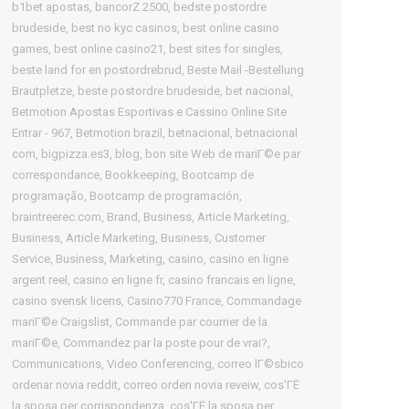
b1bet apostas
,
bancorZ 2500
,
bedste postordre
brudeside
,
best no kyc casinos
,
best online casino
games
,
best online casino21
,
best sites for singles
,
beste land for en postordrebrud
,
Beste Mail -Bestellung
Brautpletze
,
beste postordre brudeside
,
bet nacional
,
Betmotion Apostas Esportivas e Cassino Online Site
Entrar - 967
,
Betmotion brazil
,
betnacional
,
betnacional
com
,
bigpizza.es3
,
blog
,
bon site Web de mariГ©e par
correspondance
,
Bookkeeping
,
Bootcamp de
programação
,
Bootcamp de programación
,
braintreerec.com
,
Brand
,
Business, Article Marketing
,
Business, Article Marketing
,
Business, Customer
Service
,
Business, Marketing
,
casino
,
casino en ligne
argent reel
,
casino en ligne fr
,
casino francais en ligne
,
casino svensk licens
,
Casino770 France
,
Commandage
mariГ©e Craigslist
,
Commande par courrier de la
mariГ©e
,
Commandez par la poste pour de vrai?
,
Communications, Video Conferencing
,
correo lГ©sbico
ordenar novia reddit
,
correo orden novia reveiw
,
cos'ГЁ
la sposa per corrispondenza
,
cos'ГЁ la sposa per