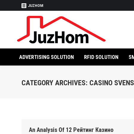
JUZHOM
ADVERTISING SO
ADVERTISING SOLUTION
RFID SOLUTION
S
CATEGORY ARCHIVES:
CASINO SVENS
An Analysis Of 12 Рейтинг Казино