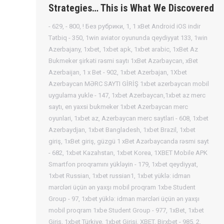
Strategies… This is What We Discovered
- 629
,
- 800
,
! Без рубрики
,
1
,
1 xBet Android iOS indir
Tətbiq - 350
,
1win aviator oyununda qeydiyyat 133
,
1win
Azerbajany
,
1xbet
,
1xbet apk
,
1xbet arabic
,
1xBet Az
Bukmeker şirkəti rəsmi saytı 1xBet Azərbaycan, xBet
Azerbaijan, 1 x Bet - 902
,
1xbet Azerbajan
,
1Xbet
Azerbaycan MƏRC SAYTI GİRİŞ 1xbet azerbaycan mobil
uygulama yukle - 147
,
1xbet Azerbaycan,1xbet az merc
saytı, en yaxsi bukmeker 1xbet Azerbaycan merc
oyunlari, 1xbet az, Azerbaycan merc saytlari - 608
,
1xbet
Azerbaydjan
,
1xbet Bangladesh
,
1xbet Brazil
,
1xbet
giriş
,
1xBet giriş, güzgü 1 xBet Azərbaycanda rəsmi sayt
- 682
,
1xbet Kazahstan
,
1xbet Korea
,
1XBET Mobile APK
Smartfon proqramını yükləyin - 179
,
1xbet qeydiyyat
,
1xbet Russian
,
1xbet russian1
,
1xbet yüklə: idman
mərcləri üçün ən yaxşı mobil proqram 1xbe Student
Group - 97
,
1xbet yüklə: idman mərcləri üçün ən yaxşı
mobil proqram 1xbe Student Group - 977
,
1xBet, 1xbet
Giriş, 1xbet Türkiye, 1xbet Girişi, XBET, Birxbet - 985
,
2
,