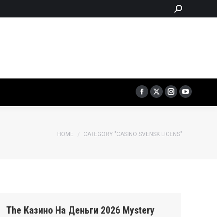
SEARCH:
Facebook
X
Instagram
YouTube
page
page
page
page
opens
opens
opens
opens
in
in
in
in
new
new
new
new
window
window
window
window
Facebook
X
Instagram
YouTube
page
page
page
page
opens
opens
opens
opens
You are here:
HOME
CATEGORY "CASINO SVENSK LICENS"
in
in
in
in
new
new
new
new
window
window
window
window
The Казино На Деньги 2026 Mystery