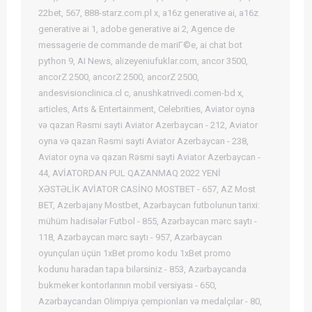
22bet
,
567
,
888-starz.com.pl x
,
a16z generative ai
,
a16z
generative ai 1
,
adobe generative ai 2
,
Agence de
messagerie de commande de mariГ©e
,
ai chat bot
python 9
,
AI News
,
alizeyeniufuklar.com
,
ancor 3500
,
ancorZ 2500
,
ancorZ 2500
,
ancorZ 2500
,
andesvisionclinica.cl c
,
anushkatrivedi.comen-bd x
,
articles
,
Arts & Entertainment, Celebrities
,
Aviator oyna
və qazan Rəsmi sayti Aviator Azerbaycan - 212
,
Aviator
oyna və qazan Rəsmi sayti Aviator Azerbaycan - 238
,
Aviator oyna və qazan Rəsmi sayti Aviator Azerbaycan -
44
,
AVİATORDAN PUL QAZANMAQ 2022 YENİ
XƏSTƏLİK AVİATOR CASİNO MOSTBET - 657
,
AZ Most
BET
,
Azerbajany Mostbet
,
Azərbaycan futbolunun tarixi:
mühüm hadisələr Futbol - 855
,
Azərbaycan mərc saytı -
118
,
Azərbaycan mərc saytı - 957
,
Azərbaycan
oyunçuları üçün 1xBet promo kodu 1xBet promo
kodunu haradan tapa bilərsiniz - 853
,
Azərbaycanda
bukmeker kontorlarının mobil versiyası - 650
,
Azərbaycandan Olimpiya çempionları və medalçılar - 80
,