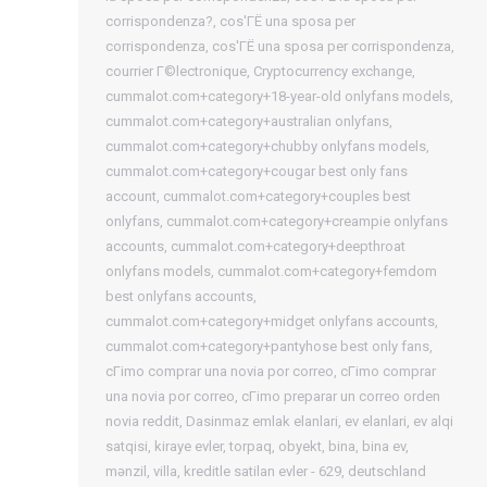
corrispondenza?
,
cos'ГЁ una sposa per
corrispondenza
,
cos'ГЁ una sposa per corrispondenza
,
courrier Г©lectronique
,
Cryptocurrency exchange
,
cummalot.com+category+18-year-old onlyfans models
,
cummalot.com+category+australian onlyfans
,
cummalot.com+category+chubby onlyfans models
,
cummalot.com+category+cougar best only fans
account
,
cummalot.com+category+couples best
onlyfans
,
cummalot.com+category+creampie onlyfans
accounts
,
cummalot.com+category+deepthroat
onlyfans models
,
cummalot.com+category+femdom
best onlyfans accounts
,
cummalot.com+category+midget onlyfans accounts
,
cummalot.com+category+pantyhose best only fans
,
cГіmo comprar una novia por correo
,
cГіmo comprar
una novia por correo
,
cГіmo preparar un correo orden
novia reddit
,
Dasinmaz emlak elanlari, ev elanlari, ev alqi
satqisi, kiraye evler, torpaq, obyekt, bina, bina ev,
mənzil, villa, kreditle satilan evler - 629
,
deutschland