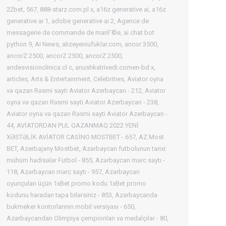
22bet
,
567
,
888-starz.com.pl x
,
a16z generative ai
,
a16z
generative ai 1
,
adobe generative ai 2
,
Agence de
messagerie de commande de mariГ©e
,
ai chat bot
python 9
,
AI News
,
alizeyeniufuklar.com
,
ancor 3500
,
ancorZ 2500
,
ancorZ 2500
,
ancorZ 2500
,
andesvisionclinica.cl c
,
anushkatrivedi.comen-bd x
,
articles
,
Arts & Entertainment, Celebrities
,
Aviator oyna
və qazan Rəsmi sayti Aviator Azerbaycan - 212
,
Aviator
oyna və qazan Rəsmi sayti Aviator Azerbaycan - 238
,
Aviator oyna və qazan Rəsmi sayti Aviator Azerbaycan -
44
,
AVİATORDAN PUL QAZANMAQ 2022 YENİ
XƏSTƏLİK AVİATOR CASİNO MOSTBET - 657
,
AZ Most
BET
,
Azerbajany Mostbet
,
Azərbaycan futbolunun tarixi:
mühüm hadisələr Futbol - 855
,
Azərbaycan mərc saytı -
118
,
Azərbaycan mərc saytı - 957
,
Azərbaycan
oyunçuları üçün 1xBet promo kodu 1xBet promo
kodunu haradan tapa bilərsiniz - 853
,
Azərbaycanda
bukmeker kontorlarının mobil versiyası - 650
,
Azərbaycandan Olimpiya çempionları və medalçılar - 80
,