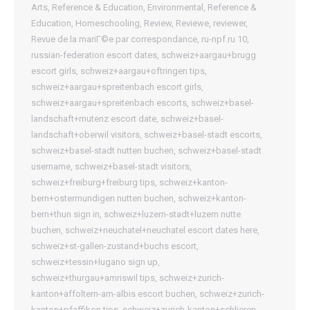
Arts
,
Reference & Education, Environmental
,
Reference &
Education, Homeschooling
,
Review
,
Reviewe
,
reviewer
,
Revue de la mariГ©e par correspondance
,
ru-npf.ru 10
,
russian-federation escort dates
,
schweiz+aargau+brugg
escort girls
,
schweiz+aargau+oftringen tips
,
schweiz+aargau+spreitenbach escort girls
,
schweiz+aargau+spreitenbach escorts
,
schweiz+basel-
landschaft+mutenz escort date
,
schweiz+basel-
landschaft+oberwil visitors
,
schweiz+basel-stadt escorts
,
schweiz+basel-stadt nutten buchen
,
schweiz+basel-stadt
username
,
schweiz+basel-stadt visitors
,
schweiz+freiburg+freiburg tips
,
schweiz+kanton-
bern+ostermundigen nutten buchen
,
schweiz+kanton-
bern+thun sign in
,
schweiz+luzern-stadt+luzern nutte
buchen
,
schweiz+neuchatel+neuchatel escort dates here
,
schweiz+st-gallen-zustand+buchs escort
,
schweiz+tessin+lugano sign up
,
schweiz+thurgau+amriswil tips
,
schweiz+zurich-
kanton+affoltern-am-albis escort buchen
,
schweiz+zurich-
kanton+pfaffikon tips
,
schweiz+zurich-kanton+schlieren