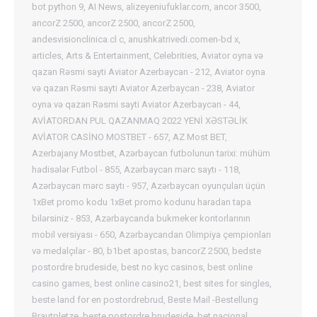
bot python 9
,
AI News
,
alizeyeniufuklar.com
,
ancor 3500
,
ancorZ 2500
,
ancorZ 2500
,
ancorZ 2500
,
andesvisionclinica.cl c
,
anushkatrivedi.comen-bd x
,
articles
,
Arts & Entertainment, Celebrities
,
Aviator oyna və
qazan Rəsmi sayti Aviator Azerbaycan - 212
,
Aviator oyna
və qazan Rəsmi sayti Aviator Azerbaycan - 238
,
Aviator
oyna və qazan Rəsmi sayti Aviator Azerbaycan - 44
,
AVİATORDAN PUL QAZANMAQ 2022 YENİ XƏSTƏLİK
AVİATOR CASİNO MOSTBET - 657
,
AZ Most BET
,
Azerbajany Mostbet
,
Azərbaycan futbolunun tarixi: mühüm
hadisələr Futbol - 855
,
Azərbaycan mərc saytı - 118
,
Azərbaycan mərc saytı - 957
,
Azərbaycan oyunçuları üçün
1xBet promo kodu 1xBet promo kodunu haradan tapa
bilərsiniz - 853
,
Azərbaycanda bukmeker kontorlarının
mobil versiyası - 650
,
Azərbaycandan Olimpiya çempionları
və medalçılar - 80
,
b1bet apostas
,
bancorZ 2500
,
bedste
postordre brudeside
,
best no kyc casinos
,
best online
casino games
,
best online casino21
,
best sites for singles
,
beste land for en postordrebrud
,
Beste Mail -Bestellung
Brautpletze
,
beste postordre brudeside
,
bet nacional
,