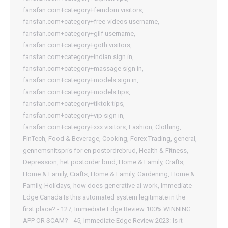
fansfan.com+category+femdom visitors
,
fansfan.com+category+free-videos username
,
fansfan.com+category+gilf username
,
fansfan.com+category+goth visitors
,
fansfan.com+category+indian sign in
,
fansfan.com+category+massage sign in
,
fansfan.com+category+models sign in
,
fansfan.com+category+models tips
,
fansfan.com+category+tiktok tips
,
fansfan.com+category+vip sign in
,
fansfan.com+category+xxx visitors
,
Fashion, Clothing
,
FinTech
,
Food & Beverage, Cooking
,
Forex Trading
,
general
,
gennemsnitspris for en postordrebrud
,
Health & Fitness,
Depression
,
het postorder brud
,
Home & Family, Crafts
,
Home & Family, Crafts
,
Home & Family, Gardening
,
Home &
Family, Holidays
,
how does generative ai work
,
Immediate
Edge Canada Is this automated system legitimate in the
first place? - 127
,
Immediate Edge Review 100% WINNING
APP OR SCAM? - 45
,
Immediate Edge Review 2023: Is it