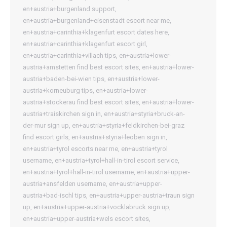
en+austria+burgenland support
,
en+austria+burgenland+eisenstadt escort near me
,
en+austria+carinthia+klagenfurt escort dates here
,
en+austria+carinthia+klagenfurt escort girl
,
en+austria+carinthia+villach tips
,
en+austria+lower-
austria+amstetten find best escort sites
,
en+austria+lower-
austria+baden-bei-wien tips
,
en+austria+lower-
austria+korneuburg tips
,
en+austria+lower-
austria+stockerau find best escort sites
,
en+austria+lower-
austria+traiskirchen sign in
,
en+austria+styria+bruck-an-
der-mur sign up
,
en+austria+styria+feldkirchen-bei-graz
find escort girls
,
en+austria+styria+leoben sign in
,
en+austria+tyrol escorts near me
,
en+austria+tyrol
username
,
en+austria+tyrol+hall-in-tirol escort service
,
en+austria+tyrol+hall-in-tirol username
,
en+austria+upper-
austria+ansfelden username
,
en+austria+upper-
austria+bad-ischl tips
,
en+austria+upper-austria+traun sign
up
,
en+austria+upper-austria+vocklabruck sign up
,
en+austria+upper-austria+wels escort sites
,