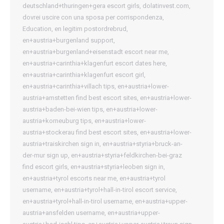
deutschland+thuringen+gera escort girls
,
dolatinvest.com
,
dovrei uscire con una sposa per corrispondenza
,
Education
,
en legitim postordrebrud
,
en+austria+burgenland support
,
en+austria+burgenland+eisenstadt escort near me
,
en+austria+carinthia+klagenfurt escort dates here
,
en+austria+carinthia+klagenfurt escort girl
,
en+austria+carinthia+villach tips
,
en+austria+lower-
austria+amstetten find best escort sites
,
en+austria+lower-
austria+baden-bei-wien tips
,
en+austria+lower-
austria+korneuburg tips
,
en+austria+lower-
austria+stockerau find best escort sites
,
en+austria+lower-
austria+traiskirchen sign in
,
en+austria+styria+bruck-an-
der-mur sign up
,
en+austria+styria+feldkirchen-bei-graz
find escort girls
,
en+austria+styria+leoben sign in
,
en+austria+tyrol escorts near me
,
en+austria+tyrol
username
,
en+austria+tyrol+hall-in-tirol escort service
,
en+austria+tyrol+hall-in-tirol username
,
en+austria+upper-
austria+ansfelden username
,
en+austria+upper-