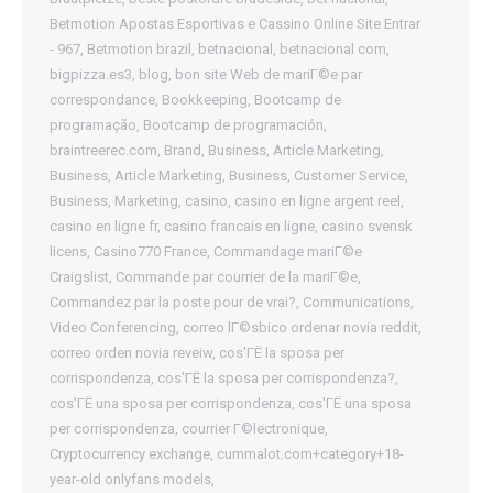
Betmotion Apostas Esportivas e Cassino Online Site Entrar
- 967
,
Betmotion brazil
,
betnacional
,
betnacional com
,
bigpizza.es3
,
blog
,
bon site Web de mariГ©e par
correspondance
,
Bookkeeping
,
Bootcamp de
programação
,
Bootcamp de programación
,
braintreerec.com
,
Brand
,
Business, Article Marketing
,
Business, Article Marketing
,
Business, Customer Service
,
Business, Marketing
,
casino
,
casino en ligne argent reel
,
casino en ligne fr
,
casino francais en ligne
,
casino svensk
licens
,
Casino770 France
,
Commandage mariГ©e
Craigslist
,
Commande par courrier de la mariГ©e
,
Commandez par la poste pour de vrai?
,
Communications,
Video Conferencing
,
correo lГ©sbico ordenar novia reddit
,
correo orden novia reveiw
,
cos'ГЁ la sposa per
corrispondenza
,
cos'ГЁ la sposa per corrispondenza?
,
cos'ГЁ una sposa per corrispondenza
,
cos'ГЁ una sposa
per corrispondenza
,
courrier Г©lectronique
,
Cryptocurrency exchange
,
cummalot.com+category+18-
year-old onlyfans models
,