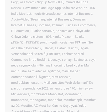
Legit, or a Scam? Signup Now! - 885
,
Immediate Edge
Review: How Immediate Edge App Software Works? - 406
,
India Mostbet
,
inquisitivereader.com z
,
Internet Business,
Audio-Video Streaming
,
Internet Business, Domains
,
Internet Business, Domains
,
Internet Business, Ecommerce
,
IT Education
,
IT Образование
,
Kassam az: Onlayn Ode
Onlayn Ödəmə sistemi - 895
,
kimkafka.com
,
kuinka
pГ¤ivГ¤mГ¤Г¤rГ¤ postimyynti morsiamen
,
KГ¶nnen Sie
eine Braut bestellen?
,
Lalabet
,
Lalabet Casino3
,
legale
Versandhandel Seiten fГјr BrГ¤ute
,
Lesbienne Mail
Commande Bride Reddit
,
Lisenziyalı onlayn kazinolar: saytı
necə seçmək olar - 964
,
mail i ordning brud kostar
,
Mail
narudЕѕbe za mladenke legitimne
,
mariГ©e par
correspondance lГ©gitime
,
Maxi reviewe
,
medipekfashion.com
,
Meilleurs sites Web de la mariГ©e
par correspondance 2022
,
mineralpro.ru 170
,
mini-review
,
Mini-reviews
,
mombrand
,
Mono slot
,
Monobrand
,
monobrend
,
monogame
,
monoslot
,
mostbet apk
,
mostbet
az 90
,
MostBet AZ Most Bet Casino Qeydiyyat, Yukle
Android App - 72
,
mostbet azerbaijan
,
Mostbet