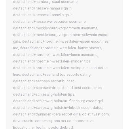
deutschland+hamburg-staat username
,
deutschland+hessen+hanau sign in
,
deutschland+hessen+kassel sign in
,
deutschland+hessen+wiesbaden username
,
deutschland+mecklenburg-vorpommern username
,
deutschland+mecklenburg-vorpommern+schwerin escort
girls
,
deutschland+nordrhein-westfalen+essen escort near
me
,
deutschland+nordrhein-westfalen+hamm visitors
,
deutschland+nordrhein-westfalen+lunen username
,
deutschland+nordrhein-westfalen+minden tips
,
deutschland+nordrhein-westfalen+solingen escort dates
here
,
deutschland+saarland top escorts dating
,
deutschland+sachsen escort buchen
,
deutschland+sachsen+dresden find best escort sites
,
deutschland+schleswig-holstein tips
,
deutschland+schleswig-holstein+flensburg escort girl
,
deutschland+schleswig-holstein+lubeck escort dates
,
deutschland+thuringen+gera escort girls
,
dolatinvest.com
,
dovrei uscire con una sposa per corrispondenza
,
Education
,
en legitim postordrebrud
,