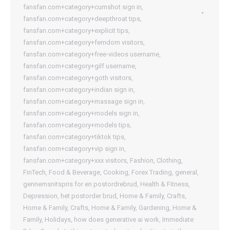
fansfan.com+category+cumshot sign in
,
fansfan.com+category+deepthroat tips
,
fansfan.com+category+explicit tips
,
fansfan.com+category+femdom visitors
,
fansfan.com+category+free-videos username
,
fansfan.com+category+gilf username
,
fansfan.com+category+goth visitors
,
fansfan.com+category+indian sign in
,
fansfan.com+category+massage sign in
,
fansfan.com+category+models sign in
,
fansfan.com+category+models tips
,
fansfan.com+category+tiktok tips
,
fansfan.com+category+vip sign in
,
fansfan.com+category+xxx visitors
,
Fashion, Clothing
,
FinTech
,
Food & Beverage, Cooking
,
Forex Trading
,
general
,
gennemsnitspris for en postordrebrud
,
Health & Fitness,
Depression
,
het postorder brud
,
Home & Family, Crafts
,
Home & Family, Crafts
,
Home & Family, Gardening
,
Home &
Family, Holidays
,
how does generative ai work
,
Immediate