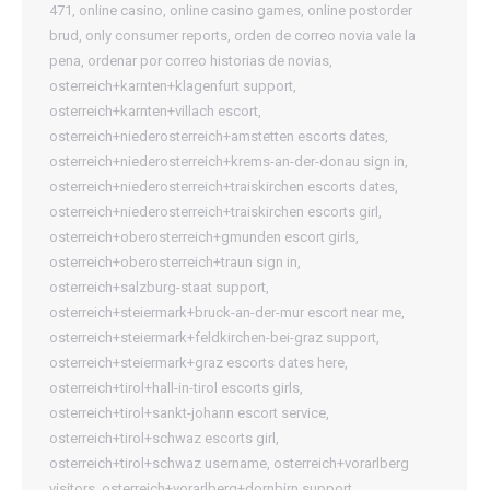
471
,
online casino
,
online casino games
,
online postorder
brud
,
only consumer reports
,
orden de correo novia vale la
pena
,
ordenar por correo historias de novias
,
osterreich+karnten+klagenfurt support
,
osterreich+karnten+villach escort
,
osterreich+niederosterreich+amstetten escorts dates
,
osterreich+niederosterreich+krems-an-der-donau sign in
,
osterreich+niederosterreich+traiskirchen escorts dates
,
osterreich+niederosterreich+traiskirchen escorts girl
,
osterreich+oberosterreich+gmunden escort girls
,
osterreich+oberosterreich+traun sign in
,
osterreich+salzburg-staat support
,
osterreich+steiermark+bruck-an-der-mur escort near me
,
osterreich+steiermark+feldkirchen-bei-graz support
,
osterreich+steiermark+graz escorts dates here
,
osterreich+tirol+hall-in-tirol escorts girls
,
osterreich+tirol+sankt-johann escort service
,
osterreich+tirol+schwaz escorts girl
,
osterreich+tirol+schwaz username
,
osterreich+vorarlberg
visitors
,
osterreich+vorarlberg+dornbirn support
,