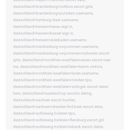
deutschland+brandenburg+cottbus escort girls
,
deutschland+brandenburg+potsdam username
,
deutschland+hamburg-staat username
,
deutschland+hessen+hanau sign in
,
deutschland+hessen+kassel sign in
,
deutschland+hessen+wiesbaden username
,
deutschland+mecklenburg-vorpommern username
,
deutschland+mecklenburg-vorpommern+schwerin escort
girls
,
deutschland+nordrhein-westfalen+essen escort near
me
,
deutschland+nordrhein-westfalen+hamm visitors
,
deutschland+nordrhein-westfalen+lunen username
,
deutschland+nordrhein-westfalen+minden tips
,
deutschland+nordrhein-westfalen+solingen escort dates
here
,
deutschland+saarland top escorts dating
,
deutschland+sachsen escort buchen
,
deutschland+sachsen+dresden find best escort sites
,
deutschland+schleswig-holstein tips
,
deutschland+schleswig-holstein+flensburg escort girl
,
deutschland+schleswig-holstein+lubeck escort dates
,