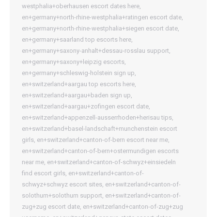
westphalia+oberhausen escort dates here
,
en+germany+north-rhine-westphalia+ratingen escort date
,
en+germany+north-rhine-westphalia+siegen escort date
,
en+germany+saarland top escorts here
,
en+germany+saxony-anhalt+dessau-rosslau support
,
en+germany+saxony+leipzig escorts
,
en+germany+schleswig-holstein sign up
,
en+switzerland+aargau top escorts here
,
en+switzerland+aargau+baden sign up
,
en+switzerland+aargau+zofingen escort date
,
en+switzerland+appenzell-ausserrhoden+herisau tips
,
en+switzerland+basel-landschaft+munchenstein escort
girls
,
en+switzerland+canton-of-bern escort near me
,
en+switzerland+canton-of-bern+ostermundigen escorts
near me
,
en+switzerland+canton-of-schwyz+einsiedeln
find escort girls
,
en+switzerland+canton-of-
schwyz+schwyz escort sites
,
en+switzerland+canton-of-
solothurn+solothurn support
,
en+switzerland+canton-of-
zug+zug escort date
,
en+switzerland+canton-of-zug+zug