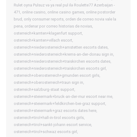
Rulet oyna Pulsuz və ya real pul ilə Roulette77 Azerbaijan -
471
,
online casino
,
online casino games
,
online postorder
brud
,
only consumer reports
,
orden de correo novia vale la
pena
,
ordenar por correo historias de novias
,
osterreich+karnten+klagenfurt support
,
osterreich+karnten+villach escort
,
osterreich+niederosterreich+amstetten escorts dates
,
osterreich+niederosterreich+krems-an-der-donau sign in
,
osterreich+niederosterreich+traiskirchen escorts dates
,
osterreich+niederosterreich+traiskirchen escorts girl
,
osterreich+oberosterreich+gmunden escort girls
,
osterreich+oberosterreich+traun sign in
,
osterreich+salzburg-staat support
,
osterreich+steiermark+bruck-an-der-mur escort near me
,
osterreich+steiermark+feldkirchen-bei-graz support
,
osterreich+steiermark+graz escorts dates here
,
osterreich+tirol+hall-in-tirol escorts girls
,
osterreich+tirol+sankt-johann escort service
,
osterreich+tirol+schwaz escorts girl
,