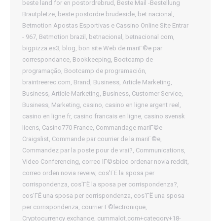
beste land for en postordrebrud
,
Beste Mail -Bestellung
Brautpletze
,
beste postordre brudeside
,
bet nacional
,
Betmotion Apostas Esportivas e Cassino Online Site Entrar
- 967
,
Betmotion brazil
,
betnacional
,
betnacional com
,
bigpizza.es3
,
blog
,
bon site Web de mariГ©e par
correspondance
,
Bookkeeping
,
Bootcamp de
programação
,
Bootcamp de programación
,
braintreerec.com
,
Brand
,
Business, Article Marketing
,
Business, Article Marketing
,
Business, Customer Service
,
Business, Marketing
,
casino
,
casino en ligne argent reel
,
casino en ligne fr
,
casino francais en ligne
,
casino svensk
licens
,
Casino770 France
,
Commandage mariГ©e
Craigslist
,
Commande par courrier de la mariГ©e
,
Commandez par la poste pour de vrai?
,
Communications,
Video Conferencing
,
correo lГ©sbico ordenar novia reddit
,
correo orden novia reveiw
,
cos'ГЁ la sposa per
corrispondenza
,
cos'ГЁ la sposa per corrispondenza?
,
cos'ГЁ una sposa per corrispondenza
,
cos'ГЁ una sposa
per corrispondenza
,
courrier Г©lectronique
,
Cryptocurrency exchange
,
cummalot.com+category+18-