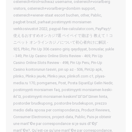
osterreich+tirol+schwaz username
,
osterreich+vorarlberg
visitors
,
osterreich+vorarlberg+dornbirn support
,
osterreich+wiener-staat escort buchen
,
other
,
Pablic
,
pagbet brazil
,
parhaat postimyynti morsiamen
verkkosivustot 2022
,
paypal-fee-calculator.com
,
PayPayが
使えるおすすめオンカジ7選 ペイペイで遊ぼう 教えて！コ
ニベット オンラインカジノについて初心者向けに解説 -
925
,
Pblic
,
Pin Up 306 casino giriş qeydiyyat, bonuslar, yukle
- 349
,
Pin Up Casino Online Slots Review - 469
,
Pin Up
Casino Online Slots Review - 498
,
Pin Up Peru
,
Pin-Up
Casino kontorunun təsviri, pin up az - 506
,
PinUp apk
,
plinko
,
Plinko jeu4x
,
Plinko jeux
,
plinkofi.com c1
,
plyas-
media.ru 170
,
porngames
,
Post
,
Posta SipariЕџi Gelin Nedir
,
postimyynti morsiamen faq
,
postimyynti morsiamen keski-
ikГ¤
,
postimyynti morsiamen keskimГ¤Г¤rГ¤inen hinta
,
postorder brudkupong
,
postordre brudekupon
,
prezzo
medio della sposa per corrispondenza
,
Product Reviews,
Consumer Electronics
,
project-data
,
Public
,
Puis-je obtenir
une mariГ©e par correspondance si je suis dГ©jГ
mariГ©e?
,
Qu'est-ce qu'une mariГ©e par correspondance
,