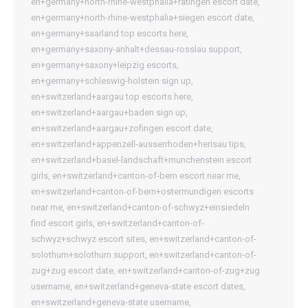
en+germany+north-rhine-westphalia+ratingen escort date
,
en+germany+north-rhine-westphalia+siegen escort date
,
en+germany+saarland top escorts here
,
en+germany+saxony-anhalt+dessau-rosslau support
,
en+germany+saxony+leipzig escorts
,
en+germany+schleswig-holstein sign up
,
en+switzerland+aargau top escorts here
,
en+switzerland+aargau+baden sign up
,
en+switzerland+aargau+zofingen escort date
,
en+switzerland+appenzell-ausserrhoden+herisau tips
,
en+switzerland+basel-landschaft+munchenstein escort
girls
,
en+switzerland+canton-of-bern escort near me
,
en+switzerland+canton-of-bern+ostermundigen escorts
near me
,
en+switzerland+canton-of-schwyz+einsiedeln
find escort girls
,
en+switzerland+canton-of-
schwyz+schwyz escort sites
,
en+switzerland+canton-of-
solothurn+solothurn support
,
en+switzerland+canton-of-
zug+zug escort date
,
en+switzerland+canton-of-zug+zug
username
,
en+switzerland+geneva-state escort dates
,
en+switzerland+geneva-state username
,