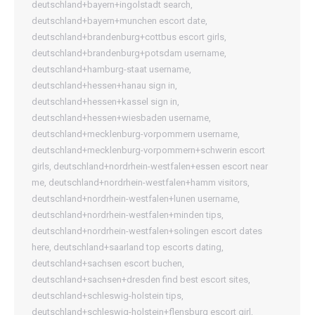
deutschland+bayern+ingolstadt search
,
deutschland+bayern+munchen escort date
,
deutschland+brandenburg+cottbus escort girls
,
deutschland+brandenburg+potsdam username
,
deutschland+hamburg-staat username
,
deutschland+hessen+hanau sign in
,
deutschland+hessen+kassel sign in
,
deutschland+hessen+wiesbaden username
,
deutschland+mecklenburg-vorpommern username
,
deutschland+mecklenburg-vorpommern+schwerin escort
girls
,
deutschland+nordrhein-westfalen+essen escort near
me
,
deutschland+nordrhein-westfalen+hamm visitors
,
deutschland+nordrhein-westfalen+lunen username
,
deutschland+nordrhein-westfalen+minden tips
,
deutschland+nordrhein-westfalen+solingen escort dates
here
,
deutschland+saarland top escorts dating
,
deutschland+sachsen escort buchen
,
deutschland+sachsen+dresden find best escort sites
,
deutschland+schleswig-holstein tips
,
deutschland+schleswig-holstein+flensburg escort girl
,