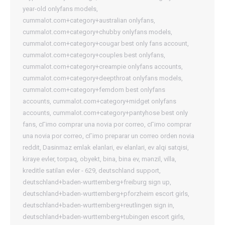
year-old onlyfans models
,
cummalot.com+category+australian onlyfans
,
cummalot.com+category+chubby onlyfans models
,
cummalot.com+category+cougar best only fans account
,
cummalot.com+category+couples best onlyfans
,
cummalot.com+category+creampie onlyfans accounts
,
cummalot.com+category+deepthroat onlyfans models
,
cummalot.com+category+femdom best onlyfans
accounts
,
cummalot.com+category+midget onlyfans
accounts
,
cummalot.com+category+pantyhose best only
fans
,
cГіmo comprar una novia por correo
,
cГіmo comprar
una novia por correo
,
cГіmo preparar un correo orden novia
reddit
,
Dasinmaz emlak elanlari, ev elanlari, ev alqi satqisi,
kiraye evler, torpaq, obyekt, bina, bina ev, mənzil, villa,
kreditle satilan evler - 629
,
deutschland support
,
deutschland+baden-wurttemberg+freiburg sign up
,
deutschland+baden-wurttemberg+pforzheim escort girls
,
deutschland+baden-wurttemberg+reutlingen sign in
,
deutschland+baden-wurttemberg+tubingen escort girls
,