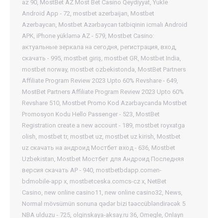
az 90
,
MostBet AZ Most Bet Casino Qeydiyyat, Yukle
Android App - 72
,
mostbet azerbaijan
,
Mostbet
Azerbaycan
,
Mostbet Azərbaycan tətbiqinin icmalı Android
APK, iPhone yükləmə AZ - 579
,
Mostbet Casino:
актуальные зеркала на сегодня, регистрация, вход,
скачать - 995
,
mostbet giriş
,
mostbet GR
,
Mostbet India
,
mostbet norway
,
mostbet ozbekistonda
,
MostBet Partners
Affiliate Program Review 2023 Upto 60% Revshare - 649
,
MostBet Partners Affiliate Program Review 2023 Upto 60%
Revshare 510
,
Mostbet Promo Kod Azərbaycanda Mostbet
Promosyon Kodu Hello Passenger - 523
,
MostBet
Registration create a new account - 189
,
mostbet royxatga
olish
,
mostbet tr
,
mostbet uz
,
mostbet uz kirish
,
Mostbet
uz скачать на андроид Мостбет вход - 636
,
Mostbet
Uzbekistan
,
Mostbet Мостбет для Андроид Последняя
версия скачать AP - 940
,
mostbetbdapp.comen-
bdmobile-app x
,
mostbetceska.comcs-cz x
,
NetBet
Casino
,
new online casino11
,
new online casino32
,
News
,
Normal mövsümün sonuna qədər bizi təəccübləndirəcək 5
NBA ulduzu - 725
,
olginskaya-aksay.ru 36
,
Omegle
,
Onlayn