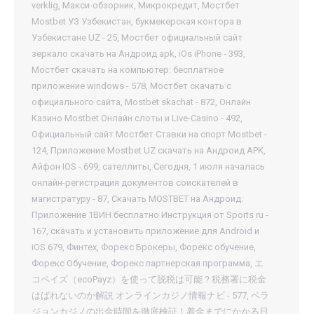
verklig
,
Макси-обзорник
,
Микрокредит
,
Мостбет
Mostbet УЗ Узбекистан, букмекерская контора в
Узбекистане UZ - 25
,
Мостбет официальный сайт
зеркало скачать на Андроид apk, iOs iPhone - 393
,
Мостбет скачать на компьютер: бесплатное
приложение windows - 578
,
Мостбет скачать с
официального сайта, Mostbet skachat - 872
,
Онлайн
Казино Mostbet Онлайн слоты и Live-Casino - 492
,
Официальный сайт Мостбет Ставки на спорт Mostbet -
124
,
Приложение Mostbet UZ скачать на Андроид APK,
Айфон IOS - 699
,
сателлиты
,
Сегодня, 1 июля началась
онлайн-регистрация документов соискателей в
магистратуру - 87
,
Скачать MOSTBET на Андроид:
Приложение 1ВИН бесплатно Инструкция от Sports ru -
167
,
скачать и установить приложение для Android и
iOS 679
,
Финтех
,
Форекс Брокеры
,
Форекс обучение
,
Форекс Обучение
,
Форекс партнерская программа
,
エ
コペイズ（ecoPayz）を使って脱税は可能？税務署に税金
はばれないのか解説 オンラインカジノ情報ナビ - 577
,
ベラ
ジョンカジノの出金時間を徹底検証！着金までにかかる日