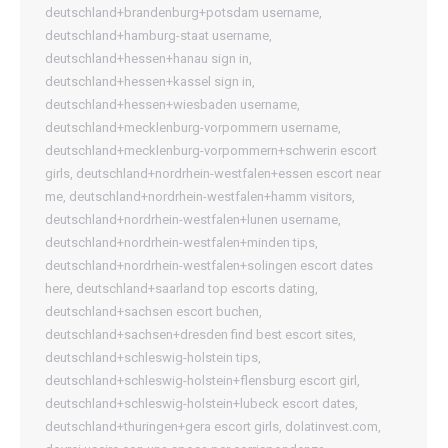
deutschland+brandenburg+potsdam username
,
deutschland+hamburg-staat username
,
deutschland+hessen+hanau sign in
,
deutschland+hessen+kassel sign in
,
deutschland+hessen+wiesbaden username
,
deutschland+mecklenburg-vorpommern username
,
deutschland+mecklenburg-vorpommern+schwerin escort
girls
,
deutschland+nordrhein-westfalen+essen escort near
me
,
deutschland+nordrhein-westfalen+hamm visitors
,
deutschland+nordrhein-westfalen+lunen username
,
deutschland+nordrhein-westfalen+minden tips
,
deutschland+nordrhein-westfalen+solingen escort dates
here
,
deutschland+saarland top escorts dating
,
deutschland+sachsen escort buchen
,
deutschland+sachsen+dresden find best escort sites
,
deutschland+schleswig-holstein tips
,
deutschland+schleswig-holstein+flensburg escort girl
,
deutschland+schleswig-holstein+lubeck escort dates
,
deutschland+thuringen+gera escort girls
,
dolatinvest.com
,