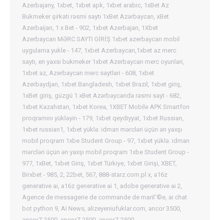
Azerbajany
,
1xbet
,
1xbet apk
,
1xbet arabic
,
1xBet Az
Bukmeker şirkəti rəsmi saytı 1xBet Azərbaycan, xBet
Azerbaijan, 1 x Bet - 902
,
1xbet Azerbajan
,
1Xbet
Azerbaycan MƏRC SAYTI GİRİŞ 1xbet azerbaycan mobil
uygulama yukle - 147
,
1xbet Azerbaycan,1xbet az merc
saytı, en yaxsi bukmeker 1xbet Azerbaycan merc oyunlari,
1xbet az, Azerbaycan merc saytlari - 608
,
1xbet
Azerbaydjan
,
1xbet Bangladesh
,
1xbet Brazil
,
1xbet giriş
,
1xBet giriş, güzgü 1 xBet Azərbaycanda rəsmi sayt - 682
,
1xbet Kazahstan
,
1xbet Korea
,
1XBET Mobile APK Smartfon
proqramını yükləyin - 179
,
1xbet qeydiyyat
,
1xbet Russian
,
1xbet russian1
,
1xbet yüklə: idman mərcləri üçün ən yaxşı
mobil proqram 1xbe Student Group - 97
,
1xbet yüklə: idman
mərcləri üçün ən yaxşı mobil proqram 1xbe Student Group -
977
,
1xBet, 1xbet Giriş, 1xbet Türkiye, 1xbet Girişi, XBET,
Birxbet - 985
,
2
,
22bet
,
567
,
888-starz.com.pl x
,
a16z
generative ai
,
a16z generative ai 1
,
adobe generative ai 2
,
Agence de messagerie de commande de mariГ©e
,
ai chat
bot python 9
,
AI News
,
alizeyeniufuklar.com
,
ancor 3500
,
ancorZ 2500
,
ancorZ 2500
,
ancorZ 2500
,