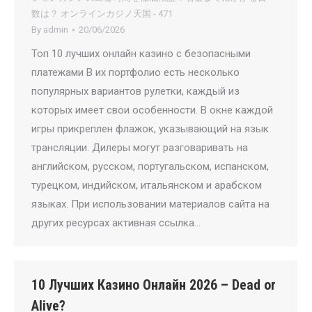
数は？ オンラインカジノ天国 - 471
By
admin
20/06/2026
Топ 10 лучших онлайн казино с безопасными
платежами В их портфолио есть несколько
популярных вариантов рулетки, каждый из
которых имеет свои особенности. В окне каждой
игры прикреплен флажок, указывающий на язык
трансляции. Дилеры могут разговаривать на
английском, русском, португальском, испанском,
турецком, индийском, итальянском и арабском
языках. При использовании материалов сайта на
других ресурсах активная ссылка…
10 Лучших Казино Онлайн 2026 – Dead or
Alive?