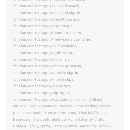
fansfan.com+category+cuckold search
,
fansfan.com+category+cumshot sign in
,
fansfan.com+category+deepthroat tips
,
fansfan.com+category+explicit tips
,
fansfan.com+category+femdom visitors
,
fansfan.com+category+free-videos username
,
fansfan.com+category+gilf username
,
fansfan.com+category+goth visitors
,
fansfan.com+category+indian sign in
,
fansfan.com+category+massage sign in
,
fansfan.com+category+models sign in
,
fansfan.com+category+models tips
,
fansfan.com+category+tiktok tips
,
fansfan.com+category+vip sign in
,
fansfan.com+category+xxx visitors
,
Fashion, Clothing
,
FinTech
,
Food & Beverage, Cooking
,
Forex Trading
,
general
,
gennemsnitspris for en postordrebrud
,
Health & Fitness,
Depression
,
het postorder brud
,
Home & Family, Crafts
,
Home & Family, Crafts
,
Home & Family, Gardening
,
Home &