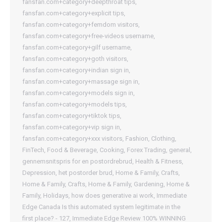
fansfan.com+category+deepthroat tips
,
fansfan.com+category+explicit tips
,
fansfan.com+category+femdom visitors
,
fansfan.com+category+free-videos username
,
fansfan.com+category+gilf username
,
fansfan.com+category+goth visitors
,
fansfan.com+category+indian sign in
,
fansfan.com+category+massage sign in
,
fansfan.com+category+models sign in
,
fansfan.com+category+models tips
,
fansfan.com+category+tiktok tips
,
fansfan.com+category+vip sign in
,
fansfan.com+category+xxx visitors
,
Fashion, Clothing
,
FinTech
,
Food & Beverage, Cooking
,
Forex Trading
,
general
,
gennemsnitspris for en postordrebrud
,
Health & Fitness,
Depression
,
het postorder brud
,
Home & Family, Crafts
,
Home & Family, Crafts
,
Home & Family, Gardening
,
Home &
Family, Holidays
,
how does generative ai work
,
Immediate
Edge Canada Is this automated system legitimate in the
first place? - 127
,
Immediate Edge Review 100% WINNING