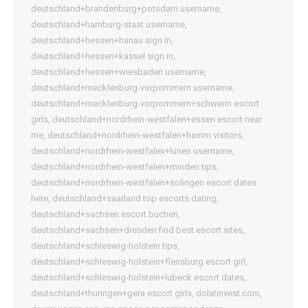
deutschland+brandenburg+potsdam username
,
deutschland+hamburg-staat username
,
deutschland+hessen+hanau sign in
,
deutschland+hessen+kassel sign in
,
deutschland+hessen+wiesbaden username
,
deutschland+mecklenburg-vorpommern username
,
deutschland+mecklenburg-vorpommern+schwerin escort
girls
,
deutschland+nordrhein-westfalen+essen escort near
me
,
deutschland+nordrhein-westfalen+hamm visitors
,
deutschland+nordrhein-westfalen+lunen username
,
deutschland+nordrhein-westfalen+minden tips
,
deutschland+nordrhein-westfalen+solingen escort dates
here
,
deutschland+saarland top escorts dating
,
deutschland+sachsen escort buchen
,
deutschland+sachsen+dresden find best escort sites
,
deutschland+schleswig-holstein tips
,
deutschland+schleswig-holstein+flensburg escort girl
,
deutschland+schleswig-holstein+lubeck escort dates
,
deutschland+thuringen+gera escort girls
,
dolatinvest.com
,