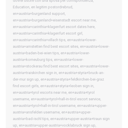
dovrei uscire con una sposa per corrispondenza
,
Education
,
en legitim postordrebrud
,
en+austria+burgenland support
,
en+austria+burgenland+eisenstadt escort near me
,
en+austria+carinthia+klagenfurt escort dates here
,
en+austria+carinthia+klagenfurt escort girl
,
en+austria+carinthia+villach tips
,
en+austria+lower-
austria+amstetten find best escort sites
,
en+austria+lower-
austria+baden-bei-wien tips
,
en+austria+lower-
austria+korneuburg tips
,
en+austria+lower-
austria+stockerau find best escort sites
,
en+austria+lower-
austria+traiskirchen sign in
,
en+austria+styria+bruck-an-
der-mur sign up
,
en+austria+styria+feldkirchen-bei-graz
find escort girls
,
en+austria+styria+leoben sign in
,
en+austria+tyrol escorts near me
,
en+austria+tyrol
username
,
en+austria+tyrol+hall-in-tirol escort service
,
en+austria+tyrol+hall-in-tirol username
,
en+austria+upper-
austria+ansfelden username
,
en+austria+upper-
austria+bad-ischl tips
,
en+austria+upper-austria+traun sign
up
,
en+austria+upper-austria+vocklabruck sign up
,