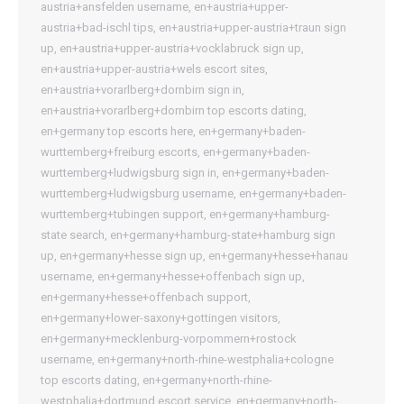
austria+ansfelden username
,
en+austria+upper-
austria+bad-ischl tips
,
en+austria+upper-austria+traun sign
up
,
en+austria+upper-austria+vocklabruck sign up
,
en+austria+upper-austria+wels escort sites
,
en+austria+vorarlberg+dornbirn sign in
,
en+austria+vorarlberg+dornbirn top escorts dating
,
en+germany top escorts here
,
en+germany+baden-
wurttemberg+freiburg escorts
,
en+germany+baden-
wurttemberg+ludwigsburg sign in
,
en+germany+baden-
wurttemberg+ludwigsburg username
,
en+germany+baden-
wurttemberg+tubingen support
,
en+germany+hamburg-
state search
,
en+germany+hamburg-state+hamburg sign
up
,
en+germany+hesse sign up
,
en+germany+hesse+hanau
username
,
en+germany+hesse+offenbach sign up
,
en+germany+hesse+offenbach support
,
en+germany+lower-saxony+gottingen visitors
,
en+germany+mecklenburg-vorpommern+rostock
username
,
en+germany+north-rhine-westphalia+cologne
top escorts dating
,
en+germany+north-rhine-
westphalia+dortmund escort service
,
en+germany+north-