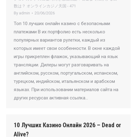
数は？ オンラインカジノ天国 - 471
By
admin
20/06/2026
Топ 10 лучших онлайн казино с безопасными
платежами В их портфолио есть несколько
популярных вариантов рулетки, каждый из
которых имеет свои особенности. В окне каждой
игры прикреплен флажок, указывающий на язык
трансляции. Дилеры могут разговаривать на
английском, русском, португальском, испанском,
турецком, индийском, итальянском и арабском
языках. При использовании материалов сайта на
других ресурсах активная ссылка…
10 Лучших Казино Онлайн 2026 – Dead or
Alive?