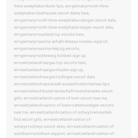
rhine-westphalia+duren tips
,
en+germany+north-rhine-
westphalia+oberhausen escort dates here
,
en+germany+north-rhine-westphalia+ratingen escort date
,
en+germany+north-rhine-westphalia+siegen escort date
,
en+germany+saarland top escorts here
,
en+germany+saxony-anhalt+dessau-rosslau support
,
en+germany+saxony+leipzig escorts
,
en+germany+schleswig-holstein sign up
,
en+switzerland+aargau top escorts here
,
en+switzerland+aargau+baden sign up
,
en+switzerland+aargau+zofingen escort date
,
en+switzerland+appenzell-ausserrhoden+herisau tips
,
en+switzerland+basel-landschaft+munchenstein escort
girls
,
en+switzerland+canton-of-bern escort near me
,
en+switzerland+canton-of-bern+ostermundigen escorts
near me
,
en+switzerland+canton-of-schwyz+einsiedeln
find escort girls
,
en+switzerland+canton-of-
schwyz+schwyz escort sites
,
en+switzerland+canton-of-
solothurn+solothurn support
,
en+switzerland+canton-of-