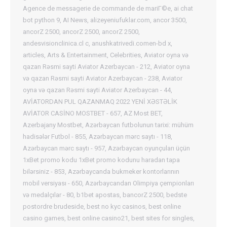
Agence de messagerie de commande de mariГ©e
,
ai chat
bot python 9
,
AI News
,
alizeyeniufuklar.com
,
ancor 3500
,
ancorZ 2500
,
ancorZ 2500
,
ancorZ 2500
,
andesvisionclinica.cl c
,
anushkatrivedi.comen-bd x
,
articles
,
Arts & Entertainment, Celebrities
,
Aviator oyna və
qazan Rəsmi sayti Aviator Azerbaycan - 212
,
Aviator oyna
və qazan Rəsmi sayti Aviator Azerbaycan - 238
,
Aviator
oyna və qazan Rəsmi sayti Aviator Azerbaycan - 44
,
AVİATORDAN PUL QAZANMAQ 2022 YENİ XƏSTƏLİK
AVİATOR CASİNO MOSTBET - 657
,
AZ Most BET
,
Azerbajany Mostbet
,
Azərbaycan futbolunun tarixi: mühüm
hadisələr Futbol - 855
,
Azərbaycan mərc saytı - 118
,
Azərbaycan mərc saytı - 957
,
Azərbaycan oyunçuları üçün
1xBet promo kodu 1xBet promo kodunu haradan tapa
bilərsiniz - 853
,
Azərbaycanda bukmeker kontorlarının
mobil versiyası - 650
,
Azərbaycandan Olimpiya çempionları
və medalçılar - 80
,
b1bet apostas
,
bancorZ 2500
,
bedste
postordre brudeside
,
best no kyc casinos
,
best online
casino games
,
best online casino21
,
best sites for singles
,