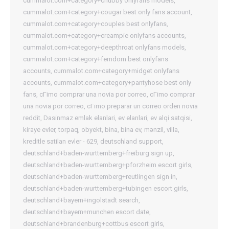
cummalot.com+category+chubby onlyfans models
,
cummalot.com+category+cougar best only fans account
,
cummalot.com+category+couples best onlyfans
,
cummalot.com+category+creampie onlyfans accounts
,
cummalot.com+category+deepthroat onlyfans models
,
cummalot.com+category+femdom best onlyfans
accounts
,
cummalot.com+category+midget onlyfans
accounts
,
cummalot.com+category+pantyhose best only
fans
,
cГіmo comprar una novia por correo
,
cГіmo comprar
una novia por correo
,
cГіmo preparar un correo orden novia
reddit
,
Dasinmaz emlak elanlari, ev elanlari, ev alqi satqisi,
kiraye evler, torpaq, obyekt, bina, bina ev, mənzil, villa,
kreditle satilan evler - 629
,
deutschland support
,
deutschland+baden-wurttemberg+freiburg sign up
,
deutschland+baden-wurttemberg+pforzheim escort girls
,
deutschland+baden-wurttemberg+reutlingen sign in
,
deutschland+baden-wurttemberg+tubingen escort girls
,
deutschland+bayern+ingolstadt search
,
deutschland+bayern+munchen escort date
,
deutschland+brandenburg+cottbus escort girls
,