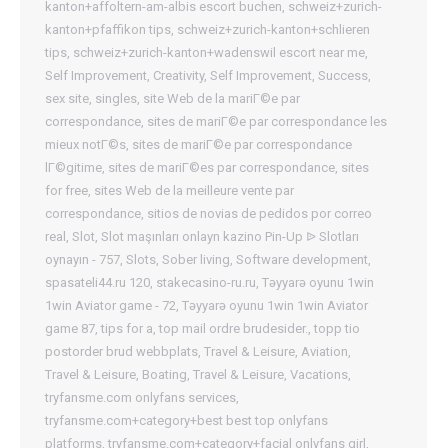
kanton+affoltern-am-albis escort buchen
,
schweiz+zurich-
kanton+pfaffikon tips
,
schweiz+zurich-kanton+schlieren
tips
,
schweiz+zurich-kanton+wadenswil escort near me
,
Self Improvement, Creativity
,
Self Improvement, Success
,
sex site
,
singles
,
site Web de la mariГ©e par
correspondance
,
sites de mariГ©e par correspondance les
mieux notГ©s
,
sites de mariГ©e par correspondance
lГ©gitime
,
sites de mariГ©es par correspondance
,
sites
for free
,
sites Web de la meilleure vente par
correspondance
,
sitios de novias de pedidos por correo
real
,
Slot
,
Slot maşınları onlayn kazino Pin-Up ᐉ Slotları
oynayın - 757
,
Slots
,
Sober living
,
Software development
,
spasateli44.ru 120
,
stakecasino-ru.ru
,
Təyyarə oyunu 1win
1win Aviator game - 72
,
Təyyarə oyunu 1win 1win Aviator
game 87
,
tips for a
,
top mail ordre brudesider.
,
topp tio
postorder brud webbplats
,
Travel & Leisure, Aviation
,
Travel & Leisure, Boating
,
Travel & Leisure, Vacations
,
tryfansme.com onlyfans services
,
tryfansme.com+category+best best top onlyfans
platforms
,
tryfansme.com+category+facial onlyfans girl
,