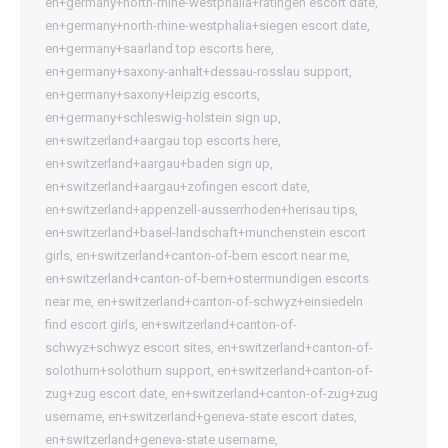
en+germany+north-rhine-westphalia+ratingen escort date
,
en+germany+north-rhine-westphalia+siegen escort date
,
en+germany+saarland top escorts here
,
en+germany+saxony-anhalt+dessau-rosslau support
,
en+germany+saxony+leipzig escorts
,
en+germany+schleswig-holstein sign up
,
en+switzerland+aargau top escorts here
,
en+switzerland+aargau+baden sign up
,
en+switzerland+aargau+zofingen escort date
,
en+switzerland+appenzell-ausserrhoden+herisau tips
,
en+switzerland+basel-landschaft+munchenstein escort
girls
,
en+switzerland+canton-of-bern escort near me
,
en+switzerland+canton-of-bern+ostermundigen escorts
near me
,
en+switzerland+canton-of-schwyz+einsiedeln
find escort girls
,
en+switzerland+canton-of-
schwyz+schwyz escort sites
,
en+switzerland+canton-of-
solothurn+solothurn support
,
en+switzerland+canton-of-
zug+zug escort date
,
en+switzerland+canton-of-zug+zug
username
,
en+switzerland+geneva-state escort dates
,
en+switzerland+geneva-state username
,