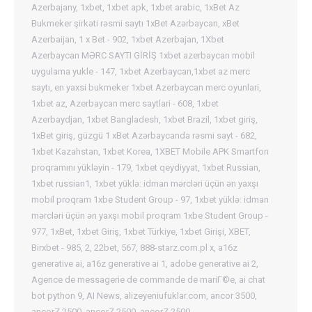
Azerbajany
,
1xbet
,
1xbet apk
,
1xbet arabic
,
1xBet Az
Bukmeker şirkəti rəsmi saytı 1xBet Azərbaycan, xBet
Azerbaijan, 1 x Bet - 902
,
1xbet Azerbajan
,
1Xbet
Azerbaycan MƏRC SAYTI GİRİŞ 1xbet azerbaycan mobil
uygulama yukle - 147
,
1xbet Azerbaycan,1xbet az merc
saytı, en yaxsi bukmeker 1xbet Azerbaycan merc oyunlari,
1xbet az, Azerbaycan merc saytlari - 608
,
1xbet
Azerbaydjan
,
1xbet Bangladesh
,
1xbet Brazil
,
1xbet giriş
,
1xBet giriş, güzgü 1 xBet Azərbaycanda rəsmi sayt - 682
,
1xbet Kazahstan
,
1xbet Korea
,
1XBET Mobile APK Smartfon
proqramını yükləyin - 179
,
1xbet qeydiyyat
,
1xbet Russian
,
1xbet russian1
,
1xbet yüklə: idman mərcləri üçün ən yaxşı
mobil proqram 1xbe Student Group - 97
,
1xbet yüklə: idman
mərcləri üçün ən yaxşı mobil proqram 1xbe Student Group -
977
,
1xBet, 1xbet Giriş, 1xbet Türkiye, 1xbet Girişi, XBET,
Birxbet - 985
,
2
,
22bet
,
567
,
888-starz.com.pl x
,
a16z
generative ai
,
a16z generative ai 1
,
adobe generative ai 2
,
Agence de messagerie de commande de mariГ©e
,
ai chat
bot python 9
,
AI News
,
alizeyeniufuklar.com
,
ancor 3500
,
ancorZ 2500
,
ancorZ 2500
,
ancorZ 2500
,