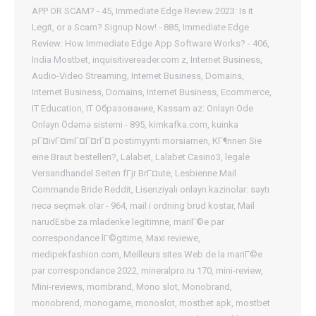
APP OR SCAM? - 45
,
Immediate Edge Review 2023: Is it
Legit, or a Scam? Signup Now! - 885
,
Immediate Edge
Review: How Immediate Edge App Software Works? - 406
,
India Mostbet
,
inquisitivereader.com z
,
Internet Business,
Audio-Video Streaming
,
Internet Business, Domains
,
Internet Business, Domains
,
Internet Business, Ecommerce
,
IT Education
,
IT Образование
,
Kassam az: Onlayn Ode
Onlayn Ödəmə sistemi - 895
,
kimkafka.com
,
kuinka
pГ¤ivГ¤mГ¤Г¤rГ¤ postimyynti morsiamen
,
KГ¶nnen Sie
eine Braut bestellen?
,
Lalabet
,
Lalabet Casino3
,
legale
Versandhandel Seiten fГјr BrГ¤ute
,
Lesbienne Mail
Commande Bride Reddit
,
Lisenziyalı onlayn kazinolar: saytı
necə seçmək olar - 964
,
mail i ordning brud kostar
,
Mail
narudЕѕbe za mladenke legitimne
,
mariГ©e par
correspondance lГ©gitime
,
Maxi reviewe
,
medipekfashion.com
,
Meilleurs sites Web de la mariГ©e
par correspondance 2022
,
mineralpro.ru 170
,
mini-review
,
Mini-reviews
,
mombrand
,
Mono slot
,
Monobrand
,
monobrend
,
monogame
,
monoslot
,
mostbet apk
,
mostbet