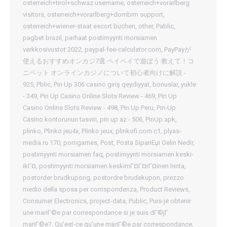
osterreich+tirol+schwaz username
,
osterreich+vorarlberg
visitors
,
osterreich+vorarlberg+dornbirn support
,
osterreich+wiener-staat escort buchen
,
other
,
Pablic
,
pagbet brazil
,
parhaat postimyynti morsiamen
verkkosivustot 2022
,
paypal-fee-calculator.com
,
PayPayが
使えるおすすめオンカジ7選 ペイペイで遊ぼう 教えて！コ
ニベット オンラインカジノについて初心者向けに解説 -
925
,
Pblic
,
Pin Up 306 casino giriş qeydiyyat, bonuslar, yukle
- 349
,
Pin Up Casino Online Slots Review - 469
,
Pin Up
Casino Online Slots Review - 498
,
Pin Up Peru
,
Pin-Up
Casino kontorunun təsviri, pin up az - 506
,
PinUp apk
,
plinko
,
Plinko jeu4x
,
Plinko jeux
,
plinkofi.com c1
,
plyas-
media.ru 170
,
porngames
,
Post
,
Posta SipariЕџi Gelin Nedir
,
postimyynti morsiamen faq
,
postimyynti morsiamen keski-
ikГ¤
,
postimyynti morsiamen keskimГ¤Г¤rГ¤inen hinta
,
postorder brudkupong
,
postordre brudekupon
,
prezzo
medio della sposa per corrispondenza
,
Product Reviews,
Consumer Electronics
,
project-data
,
Public
,
Puis-je obtenir
une mariГ©e par correspondance si je suis dГ©jГ
mariГ©e?
,
Qu'est-ce qu'une mariГ©e par correspondance
,