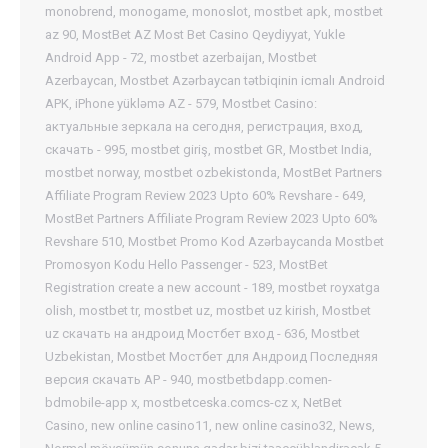
monobrend
,
monogame
,
monoslot
,
mostbet apk
,
mostbet
az 90
,
MostBet AZ Most Bet Casino Qeydiyyat, Yukle
Android App - 72
,
mostbet azerbaijan
,
Mostbet
Azerbaycan
,
Mostbet Azərbaycan tətbiqinin icmalı Android
APK, iPhone yükləmə AZ - 579
,
Mostbet Casino:
актуальные зеркала на сегодня, регистрация, вход,
скачать - 995
,
mostbet giriş
,
mostbet GR
,
Mostbet India
,
mostbet norway
,
mostbet ozbekistonda
,
MostBet Partners
Affiliate Program Review 2023 Upto 60% Revshare - 649
,
MostBet Partners Affiliate Program Review 2023 Upto 60%
Revshare 510
,
Mostbet Promo Kod Azərbaycanda Mostbet
Promosyon Kodu Hello Passenger - 523
,
MostBet
Registration create a new account - 189
,
mostbet royxatga
olish
,
mostbet tr
,
mostbet uz
,
mostbet uz kirish
,
Mostbet
uz скачать на андроид Мостбет вход - 636
,
Mostbet
Uzbekistan
,
Mostbet Мостбет для Андроид Последняя
версия скачать AP - 940
,
mostbetbdapp.comen-
bdmobile-app x
,
mostbetceska.comcs-cz x
,
NetBet
Casino
,
new online casino11
,
new online casino32
,
News
,