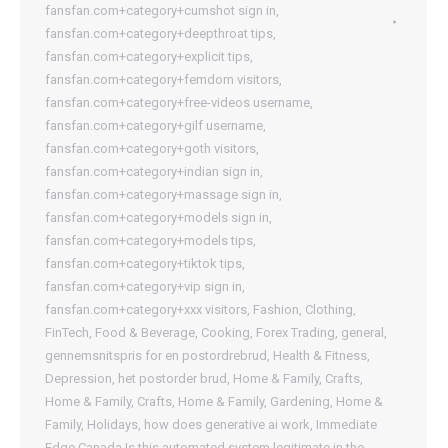
fansfan.com+category+cumshot sign in
,
fansfan.com+category+deepthroat tips
,
fansfan.com+category+explicit tips
,
fansfan.com+category+femdom visitors
,
fansfan.com+category+free-videos username
,
fansfan.com+category+gilf username
,
fansfan.com+category+goth visitors
,
fansfan.com+category+indian sign in
,
fansfan.com+category+massage sign in
,
fansfan.com+category+models sign in
,
fansfan.com+category+models tips
,
fansfan.com+category+tiktok tips
,
fansfan.com+category+vip sign in
,
fansfan.com+category+xxx visitors
,
Fashion, Clothing
,
FinTech
,
Food & Beverage, Cooking
,
Forex Trading
,
general
,
gennemsnitspris for en postordrebrud
,
Health & Fitness,
Depression
,
het postorder brud
,
Home & Family, Crafts
,
Home & Family, Crafts
,
Home & Family, Gardening
,
Home &
Family, Holidays
,
how does generative ai work
,
Immediate
Edge Canada Is this automated system legitimate in the