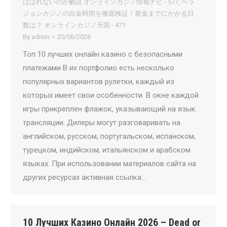
はばれないのか解説 オンラインカジノ情報ナビ - 577
,
ベラ
ジョンカジノの出金時間を徹底検証！着金までにかかる日
数は？ オンラインカジノ天国 - 471
By
admin
20/06/2026
Топ 10 лучших онлайн казино с безопасными
платежами В их портфолио есть несколько
популярных вариантов рулетки, каждый из
которых имеет свои особенности. В окне каждой
игры прикреплен флажок, указывающий на язык
трансляции. Дилеры могут разговаривать на
английском, русском, португальском, испанском,
турецком, индийском, итальянском и арабском
языках. При использовании материалов сайта на
других ресурсах активная ссылка…
10 Лучших Казино Онлайн 2026 – Dead or