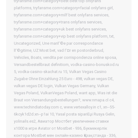
tryfansme.com+category+best best top onlyfans
platforms
,
tryfansme.com+category+facial onlyfans girl
,
tryfansme.com+category+milf best onlyfans services
,
tryfansme.com+category+trans onlyfans services
,
tryfansme.com+category+uk best onlyfans services
,
tryfansme.com+category+vip best onlyfans platform
,
txt
,
Uncategorized
,
Une mariГ©e par correspondance
lГ©gitime
,
UZ Most bet
,
vad Г¤r en postorderbrud
,
Vehicles, Boats
,
vendita per corrispondenza online sposa
,
Versandbestellbraut definitiom
,
vodka-casino-bonuskod.ru
5
,
vodka-casino-skachat.ru 15
,
Vulkan Vegas Casino
Zugabe Ohne Einzahlung 25 Euro - 498
,
vulkan vegas DE
,
vulkan vegas DE login
,
Vulkan Vegas Germany
,
Vulkan
Vegas Poland
,
VulkanVegas Poland
,
want app
,
Was ist die
Braut von Versandungsbestellungen?
,
www.nmapa.cl c4
,
www.techindiatoday.com c
,
www.vertexalloy.in c1
,
xn--55-
6kcyk1d2d.xn--p1ai 10
,
Yasal posta sipariЕџi Rusya Gelin
,
yolinails.es2
,
Авиатор Мостбет увеличение ставки
х1000 в игре Aviator от Mostbet - 936
,
Букмекерлік
контора Mostbet мен онлайн-казино Қазақстанда - 336
,