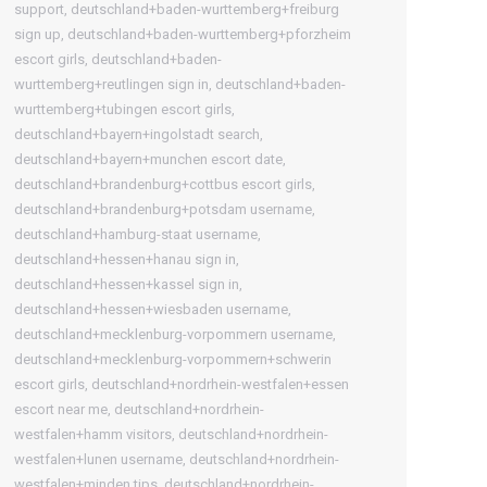
support
,
deutschland+baden-wurttemberg+freiburg
sign up
,
deutschland+baden-wurttemberg+pforzheim
escort girls
,
deutschland+baden-
wurttemberg+reutlingen sign in
,
deutschland+baden-
wurttemberg+tubingen escort girls
,
deutschland+bayern+ingolstadt search
,
deutschland+bayern+munchen escort date
,
deutschland+brandenburg+cottbus escort girls
,
deutschland+brandenburg+potsdam username
,
deutschland+hamburg-staat username
,
deutschland+hessen+hanau sign in
,
deutschland+hessen+kassel sign in
,
deutschland+hessen+wiesbaden username
,
deutschland+mecklenburg-vorpommern username
,
deutschland+mecklenburg-vorpommern+schwerin
escort girls
,
deutschland+nordrhein-westfalen+essen
escort near me
,
deutschland+nordrhein-
westfalen+hamm visitors
,
deutschland+nordrhein-
westfalen+lunen username
,
deutschland+nordrhein-
westfalen+minden tips
,
deutschland+nordrhein-