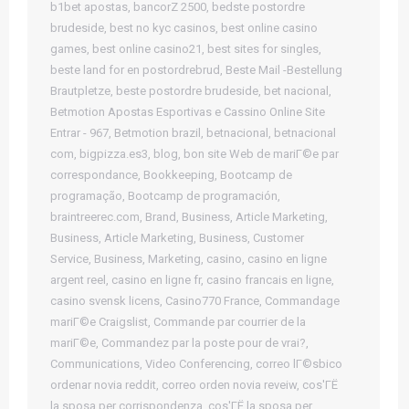
b1bet apostas
,
bancorZ 2500
,
bedste postordre
brudeside
,
best no kyc casinos
,
best online casino
games
,
best online casino21
,
best sites for singles
,
beste land for en postordrebrud
,
Beste Mail -Bestellung
Brautpletze
,
beste postordre brudeside
,
bet nacional
,
Betmotion Apostas Esportivas e Cassino Online Site
Entrar - 967
,
Betmotion brazil
,
betnacional
,
betnacional
com
,
bigpizza.es3
,
blog
,
bon site Web de mariГ©e par
correspondance
,
Bookkeeping
,
Bootcamp de
programação
,
Bootcamp de programación
,
braintreerec.com
,
Brand
,
Business, Article Marketing
,
Business, Article Marketing
,
Business, Customer
Service
,
Business, Marketing
,
casino
,
casino en ligne
argent reel
,
casino en ligne fr
,
casino francais en ligne
,
casino svensk licens
,
Casino770 France
,
Commandage
mariГ©e Craigslist
,
Commande par courrier de la
mariГ©e
,
Commandez par la poste pour de vrai?
,
Communications, Video Conferencing
,
correo lГ©sbico
ordenar novia reddit
,
correo orden novia reveiw
,
cos'ГЁ
la sposa per corrispondenza
,
cos'ГЁ la sposa per