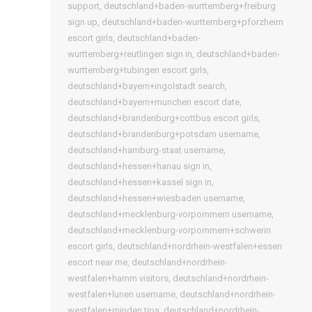
support
,
deutschland+baden-wurttemberg+freiburg
sign up
,
deutschland+baden-wurttemberg+pforzheim
escort girls
,
deutschland+baden-
wurttemberg+reutlingen sign in
,
deutschland+baden-
wurttemberg+tubingen escort girls
,
deutschland+bayern+ingolstadt search
,
deutschland+bayern+munchen escort date
,
deutschland+brandenburg+cottbus escort girls
,
deutschland+brandenburg+potsdam username
,
deutschland+hamburg-staat username
,
deutschland+hessen+hanau sign in
,
deutschland+hessen+kassel sign in
,
deutschland+hessen+wiesbaden username
,
deutschland+mecklenburg-vorpommern username
,
deutschland+mecklenburg-vorpommern+schwerin
escort girls
,
deutschland+nordrhein-westfalen+essen
escort near me
,
deutschland+nordrhein-
westfalen+hamm visitors
,
deutschland+nordrhein-
westfalen+lunen username
,
deutschland+nordrhein-
westfalen+minden tips
,
deutschland+nordrhein-