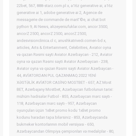
22bet
,
567
,
888-starz.com.pl x
,
a16z generative ai
,
a16z
generative ai 1
,
adobe generative ai 2
,
Agence de
messagerie de commande de mariГ©e
,
ai chat bot
python 9
,
AI News
,
alizeyeniufuklar.com
,
ancor 3500
,
ancorZ 2500
,
ancorZ 2500
,
ancorZ 2500
,
andesvisionclinica.cl c
,
anushkatrivedi.comen-bd x
,
articles
,
Arts & Entertainment, Celebrities
,
Aviator oyna
və qazan Rəsmi sayti Aviator Azerbaycan - 212
,
Aviator
oyna və qazan Rəsmi sayti Aviator Azerbaycan - 238
,
Aviator oyna və qazan Rəsmi sayti Aviator Azerbaycan -
44
,
AVİATORDAN PUL QAZANMAQ 2022 YENİ
XƏSTƏLİK AVİATOR CASİNO MOSTBET - 657
,
AZ Most
BET
,
Azerbajany Mostbet
,
Azərbaycan futbolunun tarixi:
mühüm hadisələr Futbol - 855
,
Azərbaycan mərc saytı -
118
,
Azərbaycan mərc saytı - 957
,
Azərbaycan
oyunçuları üçün 1xBet promo kodu 1xBet promo
kodunu haradan tapa bilərsiniz - 853
,
Azərbaycanda
bukmeker kontorlarının mobil versiyası - 650
,
Azərbaycandan Olimpiya çempionları və medalçılar - 80
,