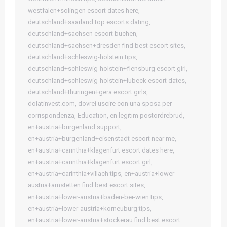
westfalen+solingen escort dates here
,
deutschland+saarland top escorts dating
,
deutschland+sachsen escort buchen
,
deutschland+sachsen+dresden find best escort sites
,
deutschland+schleswig-holstein tips
,
deutschland+schleswig-holstein+flensburg escort girl
,
deutschland+schleswig-holstein+lubeck escort dates
,
deutschland+thuringen+gera escort girls
,
dolatinvest.com
,
dovrei uscire con una sposa per
corrispondenza
,
Education
,
en legitim postordrebrud
,
en+austria+burgenland support
,
en+austria+burgenland+eisenstadt escort near me
,
en+austria+carinthia+klagenfurt escort dates here
,
en+austria+carinthia+klagenfurt escort girl
,
en+austria+carinthia+villach tips
,
en+austria+lower-
austria+amstetten find best escort sites
,
en+austria+lower-austria+baden-bei-wien tips
,
en+austria+lower-austria+korneuburg tips
,
en+austria+lower-austria+stockerau find best escort