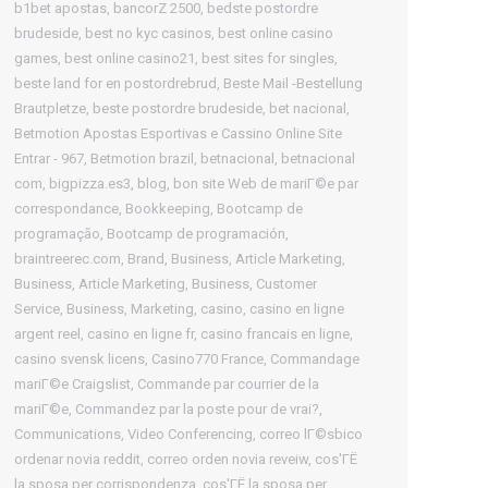
b1bet apostas
,
bancorZ 2500
,
bedste postordre
brudeside
,
best no kyc casinos
,
best online casino
games
,
best online casino21
,
best sites for singles
,
beste land for en postordrebrud
,
Beste Mail -Bestellung
Brautpletze
,
beste postordre brudeside
,
bet nacional
,
Betmotion Apostas Esportivas e Cassino Online Site
Entrar - 967
,
Betmotion brazil
,
betnacional
,
betnacional
com
,
bigpizza.es3
,
blog
,
bon site Web de mariГ©e par
correspondance
,
Bookkeeping
,
Bootcamp de
programação
,
Bootcamp de programación
,
braintreerec.com
,
Brand
,
Business, Article Marketing
,
Business, Article Marketing
,
Business, Customer
Service
,
Business, Marketing
,
casino
,
casino en ligne
argent reel
,
casino en ligne fr
,
casino francais en ligne
,
casino svensk licens
,
Casino770 France
,
Commandage
mariГ©e Craigslist
,
Commande par courrier de la
mariГ©e
,
Commandez par la poste pour de vrai?
,
Communications, Video Conferencing
,
correo lГ©sbico
ordenar novia reddit
,
correo orden novia reveiw
,
cos'ГЁ
la sposa per corrispondenza
,
cos'ГЁ la sposa per