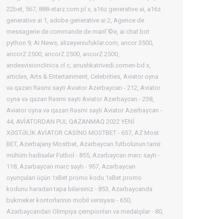
22bet
,
567
,
888-starz.com.pl x
,
a16z generative ai
,
a16z
generative ai 1
,
adobe generative ai 2
,
Agence de
messagerie de commande de mariГ©e
,
ai chat bot
python 9
,
AI News
,
alizeyeniufuklar.com
,
ancor 3500
,
ancorZ 2500
,
ancorZ 2500
,
ancorZ 2500
,
andesvisionclinica.cl c
,
anushkatrivedi.comen-bd x
,
articles
,
Arts & Entertainment, Celebrities
,
Aviator oyna
və qazan Rəsmi sayti Aviator Azerbaycan - 212
,
Aviator
oyna və qazan Rəsmi sayti Aviator Azerbaycan - 238
,
Aviator oyna və qazan Rəsmi sayti Aviator Azerbaycan -
44
,
AVİATORDAN PUL QAZANMAQ 2022 YENİ
XƏSTƏLİK AVİATOR CASİNO MOSTBET - 657
,
AZ Most
BET
,
Azerbajany Mostbet
,
Azərbaycan futbolunun tarixi:
mühüm hadisələr Futbol - 855
,
Azərbaycan mərc saytı -
118
,
Azərbaycan mərc saytı - 957
,
Azərbaycan
oyunçuları üçün 1xBet promo kodu 1xBet promo
kodunu haradan tapa bilərsiniz - 853
,
Azərbaycanda
bukmeker kontorlarının mobil versiyası - 650
,
Azərbaycandan Olimpiya çempionları və medalçılar - 80
,