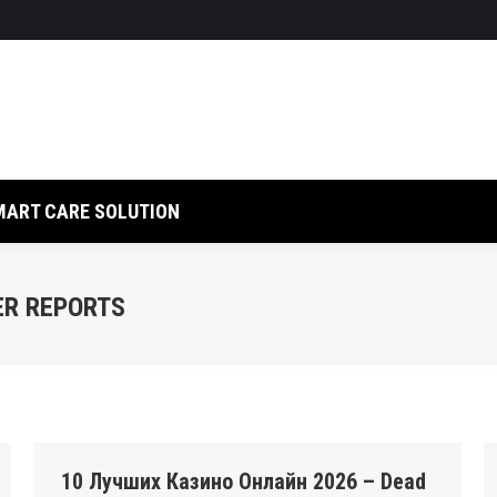
LUTION
RFID SOLUTION
SMART CARE SOLUTION
MART CARE SOLUTION
ER REPORTS
10 Лучших Казино Онлайн 2026 – Dead