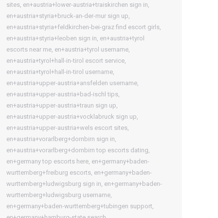
sites
,
en+austria+lower-austria+traiskirchen sign in
,
en+austria+styria+bruck-an-der-mur sign up
,
en+austria+styria+feldkirchen-bei-graz find escort girls
,
en+austria+styria+leoben sign in
,
en+austria+tyrol
escorts near me
,
en+austria+tyrol username
,
en+austria+tyrol+hall-in-tirol escort service
,
en+austria+tyrol+hall-in-tirol username
,
en+austria+upper-austria+ansfelden username
,
en+austria+upper-austria+bad-ischl tips
,
en+austria+upper-austria+traun sign up
,
en+austria+upper-austria+vocklabruck sign up
,
en+austria+upper-austria+wels escort sites
,
en+austria+vorarlberg+dornbirn sign in
,
en+austria+vorarlberg+dornbirn top escorts dating
,
en+germany top escorts here
,
en+germany+baden-
wurttemberg+freiburg escorts
,
en+germany+baden-
wurttemberg+ludwigsburg sign in
,
en+germany+baden-
wurttemberg+ludwigsburg username
,
en+germany+baden-wurttemberg+tubingen support
,
en+germany+hamburg-state search
,