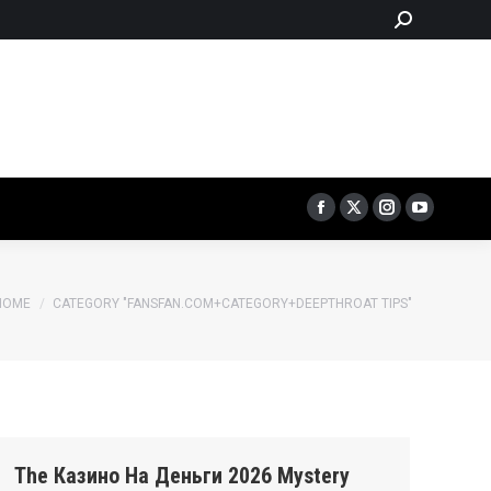
SEARCH:
Facebook
X
Instagram
YouTube
page
page
page
page
opens
opens
opens
opens
in
in
in
in
new
new
new
new
window
window
window
window
Facebook
X
Instagram
YouTube
page
page
page
page
opens
opens
opens
opens
You are here:
HOME
CATEGORY "FANSFAN.COM+CATEGORY+DEEPTHROAT TIPS"
in
in
in
in
new
new
new
new
window
window
window
window
The Казино На Деньги 2026 Mystery