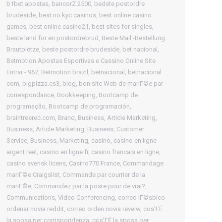
b1bet apostas
,
bancorZ 2500
,
bedste postordre
brudeside
,
best no kyc casinos
,
best online casino
games
,
best online casino21
,
best sites for singles
,
beste land for en postordrebrud
,
Beste Mail -Bestellung
Brautpletze
,
beste postordre brudeside
,
bet nacional
,
Betmotion Apostas Esportivas e Cassino Online Site
Entrar - 967
,
Betmotion brazil
,
betnacional
,
betnacional
com
,
bigpizza.es3
,
blog
,
bon site Web de mariГ©e par
correspondance
,
Bookkeeping
,
Bootcamp de
programação
,
Bootcamp de programación
,
braintreerec.com
,
Brand
,
Business, Article Marketing
,
Business, Article Marketing
,
Business, Customer
Service
,
Business, Marketing
,
casino
,
casino en ligne
argent reel
,
casino en ligne fr
,
casino francais en ligne
,
casino svensk licens
,
Casino770 France
,
Commandage
mariГ©e Craigslist
,
Commande par courrier de la
mariГ©e
,
Commandez par la poste pour de vrai?
,
Communications, Video Conferencing
,
correo lГ©sbico
ordenar novia reddit
,
correo orden novia reveiw
,
cos'ГЁ
la sposa per corrispondenza
,
cos'ГЁ la sposa per