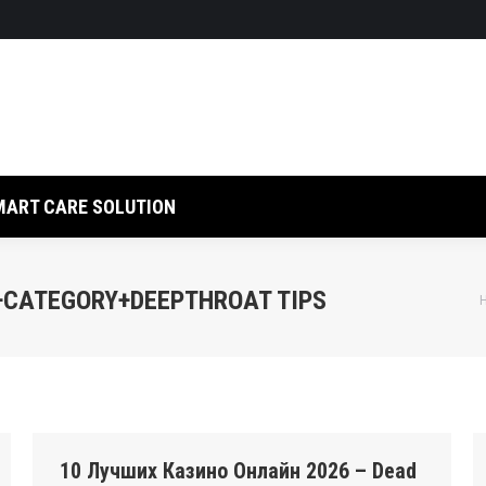
LUTION
RFID SOLUTION
SMART CARE SOLUTION
MART CARE SOLUTION
+CATEGORY+DEEPTHROAT TIPS
10 Лучших Казино Онлайн 2026 – Dead