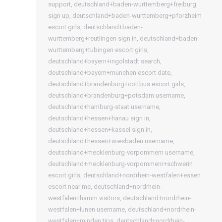
support
,
deutschland+baden-wurttemberg+freiburg
sign up
,
deutschland+baden-wurttemberg+pforzheim
escort girls
,
deutschland+baden-
wurttemberg+reutlingen sign in
,
deutschland+baden-
wurttemberg+tubingen escort girls
,
deutschland+bayern+ingolstadt search
,
deutschland+bayern+munchen escort date
,
deutschland+brandenburg+cottbus escort girls
,
deutschland+brandenburg+potsdam username
,
deutschland+hamburg-staat username
,
deutschland+hessen+hanau sign in
,
deutschland+hessen+kassel sign in
,
deutschland+hessen+wiesbaden username
,
deutschland+mecklenburg-vorpommern username
,
deutschland+mecklenburg-vorpommern+schwerin
escort girls
,
deutschland+nordrhein-westfalen+essen
escort near me
,
deutschland+nordrhein-
westfalen+hamm visitors
,
deutschland+nordrhein-
westfalen+lunen username
,
deutschland+nordrhein-
westfalen+minden tips
,
deutschland+nordrhein-