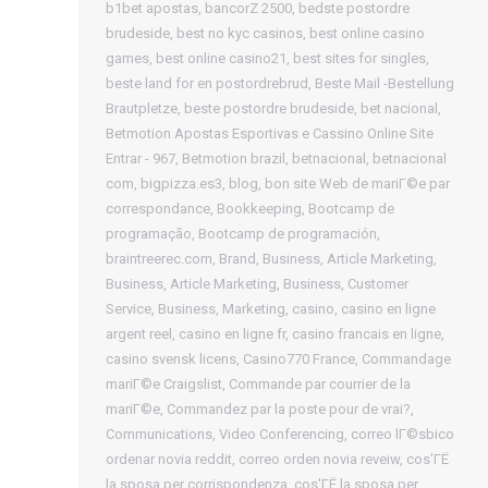
b1bet apostas
,
bancorZ 2500
,
bedste postordre
brudeside
,
best no kyc casinos
,
best online casino
games
,
best online casino21
,
best sites for singles
,
beste land for en postordrebrud
,
Beste Mail -Bestellung
Brautpletze
,
beste postordre brudeside
,
bet nacional
,
Betmotion Apostas Esportivas e Cassino Online Site
Entrar - 967
,
Betmotion brazil
,
betnacional
,
betnacional
com
,
bigpizza.es3
,
blog
,
bon site Web de mariГ©e par
correspondance
,
Bookkeeping
,
Bootcamp de
programação
,
Bootcamp de programación
,
braintreerec.com
,
Brand
,
Business, Article Marketing
,
Business, Article Marketing
,
Business, Customer
Service
,
Business, Marketing
,
casino
,
casino en ligne
argent reel
,
casino en ligne fr
,
casino francais en ligne
,
casino svensk licens
,
Casino770 France
,
Commandage
mariГ©e Craigslist
,
Commande par courrier de la
mariГ©e
,
Commandez par la poste pour de vrai?
,
Communications, Video Conferencing
,
correo lГ©sbico
ordenar novia reddit
,
correo orden novia reveiw
,
cos'ГЁ
la sposa per corrispondenza
,
cos'ГЁ la sposa per