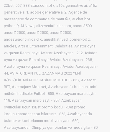
22bet
,
567
,
888-starz.com.pl x
,
a16z generative ai
,
a16z
generative ai 1
,
adobe generative ai 2
,
Agence de
messagerie de commande de mariГ©e
,
ai chat bot
python 9
,
AI News
,
alizeyeniufuklar.com
,
ancor 3500
,
ancorZ 2500
,
ancorZ 2500
,
ancorZ 2500
,
andesvisionclinica.cl c
,
anushkatrivedi.comen-bd x
,
articles
,
Arts & Entertainment, Celebrities
,
Aviator oyna
və qazan Rəsmi sayti Aviator Azerbaycan - 212
,
Aviator
oyna və qazan Rəsmi sayti Aviator Azerbaycan - 238
,
Aviator oyna və qazan Rəsmi sayti Aviator Azerbaycan -
44
,
AVİATORDAN PUL QAZANMAQ 2022 YENİ
XƏSTƏLİK AVİATOR CASİNO MOSTBET - 657
,
AZ Most
BET
,
Azerbajany Mostbet
,
Azərbaycan futbolunun tarixi:
mühüm hadisələr Futbol - 855
,
Azərbaycan mərc saytı -
118
,
Azərbaycan mərc saytı - 957
,
Azərbaycan
oyunçuları üçün 1xBet promo kodu 1xBet promo
kodunu haradan tapa bilərsiniz - 853
,
Azərbaycanda
bukmeker kontorlarının mobil versiyası - 650
,
Azərbaycandan Olimpiya çempionları və medalçılar - 80
,