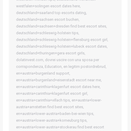
westfalen+solingen escort dates here
,
deutschland+saarland top escorts dating
,
deutschland+sachsen escort buchen
,
deutschland+sachsen+dresden find best escort sites
,
deutschland+schleswig-holstein tips
,
deutschland+schleswig-holstein+flensburg escort girl
,
deutschland+schleswig-holstein+lubeck escort dates
,
deutschland+thuringen+gera escort girls
,
dolatinvest.com
,
dovrei uscire con una sposa per
corrispondenza
,
Education
,
en legitim postordrebrud
,
en+austria+burgenland support
,
en+austria+burgenland+eisenstadt escort near me
,
en+austria+carinthia+klagenfurt escort dates here
,
en+austria+carinthia+klagenfurt escort girl
,
en+austria+carinthia+villach tips
,
en+austria+lower-
austria+amstetten find best escort sites
,
en+austria+lower-austria+baden-bei-wien tips
,
en+austria+lower-austria+korneuburg tips
,
en+austria+lower-austria+stockerau find best escort