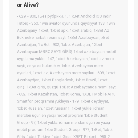
or Alive?
- 629
,
- 800
,
! Без рубрики
,
1
,
1 xBet Android iOS indir
Tətbiq - 350
,
1win aviator oyununda qeydiyyat 133
,
1win
Azerbajany
,
1xbet
,
1xbet apk
,
1xbet arabic
,
1xBet Az
Bukmeker şirkəti rəsmi saytı 1xBet Azərbaycan, xBet
Azerbaijan, 1 x Bet - 902
,
1xbet Azerbajan
,
1Xbet
Azerbaycan MƏRC SAYTI GİRİŞ 1xbet azerbaycan mobil
uygulama yukle - 147
,
1xbet Azerbaycan,1xbet az merc
saytı, en yaxsi bukmeker 1xbet Azerbaycan merc
oyunlari, 1xbet az, Azerbaycan merc saytlari - 608
,
1xbet
Azerbaydjan
,
1xbet Bangladesh
,
1xbet Brazil
,
1xbet
giriş
,
1xBet giriş, güzgü 1 xBet Azərbaycanda rəsmi sayt
- 682
,
1xbet Kazahstan
,
1xbet Korea
,
1XBET Mobile APK
Smartfon proqramını yükləyin - 179
,
1xbet qeydiyyat
,
1xbet Russian
,
1xbet russian1
,
1xbet yüklə: idman
mərcləri üçün ən yaxşı mobil proqram 1xbe Student
Group - 97
,
1xbet yüklə: idman mərcləri üçün ən yaxşı
mobil proqram 1xbe Student Group - 977
,
1xBet, 1xbet
Giriş, 1xbet Türkiye, 1xbet Girişi, XBET, Birxbet - 985
,
2
,