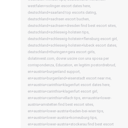
westfalen+solingen escort dates here
,
deutschland+saarland top escorts dating
,
deutschland+sachsen escort buchen
,
deutschland+sachsen+dresden find best escort sites
,
deutschland+schleswig-holstein tips
,
deutschland+schleswig-holstein+flensburg escort girl
,
deutschland+schleswig-holstein+lubeck escort dates
,
deutschland+thuringen+gera escort girls
,
dolatinvest.com
,
dovrei uscire con una sposa per
corrispondenza
,
Education
,
en legitim postordrebrud
,
en+austria+burgenland support
,
en+austria+burgenland+eisenstadt escort near me
,
en+austria+carinthia+klagenfurt escort dates here
,
en+austria+carinthia+klagenfurt escort girl
,
en+austria+carinthia+villach tips
,
en+austria+lower-
austria+amstetten find best escort sites
,
en+austria+lower-austria+baden-bei-wien tips
,
en+austria+lower-austria+korneuburg tips
,
en+austria+lower-austria+stockerau find best escort