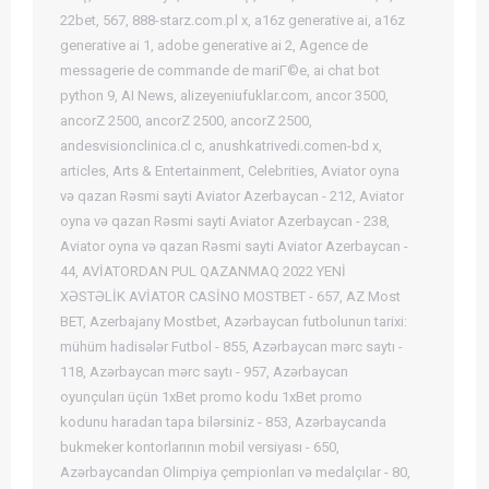
22bet
,
567
,
888-starz.com.pl x
,
a16z generative ai
,
a16z
generative ai 1
,
adobe generative ai 2
,
Agence de
messagerie de commande de mariГ©e
,
ai chat bot
python 9
,
AI News
,
alizeyeniufuklar.com
,
ancor 3500
,
ancorZ 2500
,
ancorZ 2500
,
ancorZ 2500
,
andesvisionclinica.cl c
,
anushkatrivedi.comen-bd x
,
articles
,
Arts & Entertainment, Celebrities
,
Aviator oyna
və qazan Rəsmi sayti Aviator Azerbaycan - 212
,
Aviator
oyna və qazan Rəsmi sayti Aviator Azerbaycan - 238
,
Aviator oyna və qazan Rəsmi sayti Aviator Azerbaycan -
44
,
AVİATORDAN PUL QAZANMAQ 2022 YENİ
XƏSTƏLİK AVİATOR CASİNO MOSTBET - 657
,
AZ Most
BET
,
Azerbajany Mostbet
,
Azərbaycan futbolunun tarixi:
mühüm hadisələr Futbol - 855
,
Azərbaycan mərc saytı -
118
,
Azərbaycan mərc saytı - 957
,
Azərbaycan
oyunçuları üçün 1xBet promo kodu 1xBet promo
kodunu haradan tapa bilərsiniz - 853
,
Azərbaycanda
bukmeker kontorlarının mobil versiyası - 650
,
Azərbaycandan Olimpiya çempionları və medalçılar - 80
,