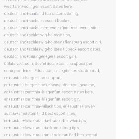
westfalen+solingen escort dates here
,
deutschland+saarland top escorts dating
,
deutschland+sachsen escort buchen
,
deutschland+sachsen+dresden find best escort sites
,
deutschland+schleswig-holstein tips
,
deutschland+schleswig-holstein+flensburg escort girl
,
deutschland+schleswig-holstein+lubeck escort dates
,
deutschland+thuringen+gera escort girls
,
dolatinvest.com
,
dovrei uscire con una sposa per
corrispondenza
,
Education
,
en legitim postordrebrud
,
en+austria+burgenland support
,
en+austria+burgenland+eisenstadt escort near me
,
en+austria+carinthia+klagenfurt escort dates here
,
en+austria+carinthia+klagenfurt escort girl
,
en+austria+carinthia+villach tips
,
en+austria+lower-
austria+amstetten find best escort sites
,
en+austria+lower-austria+baden-bei-wien tips
,
en+austria+lower-austria+korneuburg tips
,
en+austria+lower-austria+stockerau find best escort