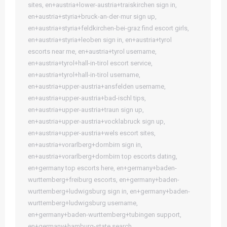
sites
,
en+austria+lower-austria+traiskirchen sign in
,
en+austria+styria+bruck-an-der-mur sign up
,
en+austria+styria+feldkirchen-bei-graz find escort girls
,
en+austria+styria+leoben sign in
,
en+austria+tyrol
escorts near me
,
en+austria+tyrol username
,
en+austria+tyrol+hall-in-tirol escort service
,
en+austria+tyrol+hall-in-tirol username
,
en+austria+upper-austria+ansfelden username
,
en+austria+upper-austria+bad-ischl tips
,
en+austria+upper-austria+traun sign up
,
en+austria+upper-austria+vocklabruck sign up
,
en+austria+upper-austria+wels escort sites
,
en+austria+vorarlberg+dornbirn sign in
,
en+austria+vorarlberg+dornbirn top escorts dating
,
en+germany top escorts here
,
en+germany+baden-
wurttemberg+freiburg escorts
,
en+germany+baden-
wurttemberg+ludwigsburg sign in
,
en+germany+baden-
wurttemberg+ludwigsburg username
,
en+germany+baden-wurttemberg+tubingen support
,
en+germany+hamburg-state search
,