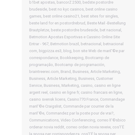
b1bet apostas
,
bancorZ 2500
,
bedste postordre
brudeside
,
best no kyc casinos
,
best online casino
games
,
best online casino21
,
best sites for singles
,
beste land for en postordrebrud
,
Beste Mail -Bestellung
Brautpletze
,
beste postordre brudeside
,
bet nacional
,
Betmotion Apostas Esportivas e Cassino Online Site
Entrar - 967
,
Betmotion brazil
,
betnacional
,
betnacional
com
,
bigpizza.es3
,
blog
,
bon site Web de mariГ©e par
correspondance
,
Bookkeeping
,
Bootcamp de
programação
,
Bootcamp de programación
,
braintreerec.com
,
Brand
,
Business, Article Marketing
,
Business, Article Marketing
,
Business, Customer
Service
,
Business, Marketing
,
casino
,
casino en ligne
argent reel
,
casino en ligne fr
,
casino francais en ligne
,
casino svensk licens
,
Casino770 France
,
Commandage
mariГ©e Craigslist
,
Commande par courrier de la
mariГ©e
,
Commandez par la poste pour de vrai?
,
Communications, Video Conferencing
,
correo lГ©sbico
ordenar novia reddit
,
correo orden novia reveiw
,
cos'ГЁ
la sposa per corrispondenza
,
cos'ГЁ la sposa per