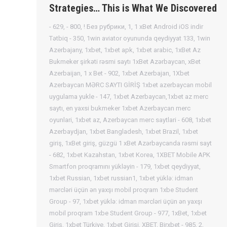
Strategies… This is What We Discovered
- 629
,
- 800
,
! Без рубрики
,
1
,
1 xBet Android iOS indir
Tətbiq - 350
,
1win aviator oyununda qeydiyyat 133
,
1win
Azerbajany
,
1xbet
,
1xbet apk
,
1xbet arabic
,
1xBet Az
Bukmeker şirkəti rəsmi saytı 1xBet Azərbaycan, xBet
Azerbaijan, 1 x Bet - 902
,
1xbet Azerbajan
,
1Xbet
Azerbaycan MƏRC SAYTI GİRİŞ 1xbet azerbaycan mobil
uygulama yukle - 147
,
1xbet Azerbaycan,1xbet az merc
saytı, en yaxsi bukmeker 1xbet Azerbaycan merc
oyunlari, 1xbet az, Azerbaycan merc saytlari - 608
,
1xbet
Azerbaydjan
,
1xbet Bangladesh
,
1xbet Brazil
,
1xbet
giriş
,
1xBet giriş, güzgü 1 xBet Azərbaycanda rəsmi sayt
- 682
,
1xbet Kazahstan
,
1xbet Korea
,
1XBET Mobile APK
Smartfon proqramını yükləyin - 179
,
1xbet qeydiyyat
,
1xbet Russian
,
1xbet russian1
,
1xbet yüklə: idman
mərcləri üçün ən yaxşı mobil proqram 1xbe Student
Group - 97
,
1xbet yüklə: idman mərcləri üçün ən yaxşı
mobil proqram 1xbe Student Group - 977
,
1xBet, 1xbet
Giriş, 1xbet Türkiye, 1xbet Girişi, XBET, Birxbet - 985
,
2
,