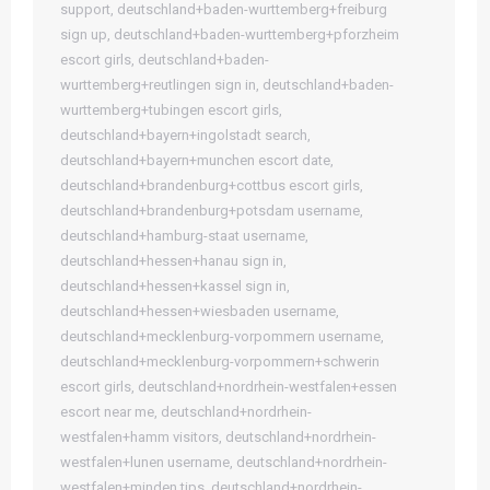
support
,
deutschland+baden-wurttemberg+freiburg
sign up
,
deutschland+baden-wurttemberg+pforzheim
escort girls
,
deutschland+baden-
wurttemberg+reutlingen sign in
,
deutschland+baden-
wurttemberg+tubingen escort girls
,
deutschland+bayern+ingolstadt search
,
deutschland+bayern+munchen escort date
,
deutschland+brandenburg+cottbus escort girls
,
deutschland+brandenburg+potsdam username
,
deutschland+hamburg-staat username
,
deutschland+hessen+hanau sign in
,
deutschland+hessen+kassel sign in
,
deutschland+hessen+wiesbaden username
,
deutschland+mecklenburg-vorpommern username
,
deutschland+mecklenburg-vorpommern+schwerin
escort girls
,
deutschland+nordrhein-westfalen+essen
escort near me
,
deutschland+nordrhein-
westfalen+hamm visitors
,
deutschland+nordrhein-
westfalen+lunen username
,
deutschland+nordrhein-
westfalen+minden tips
,
deutschland+nordrhein-