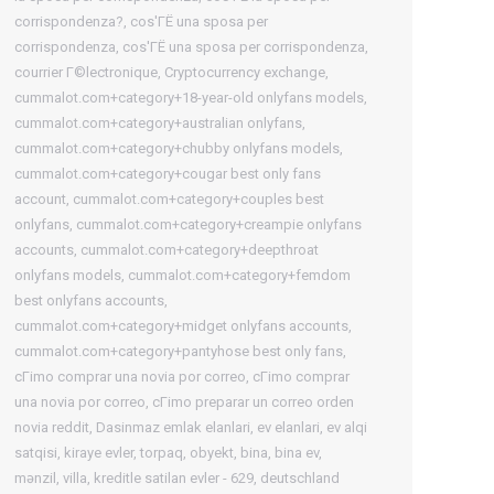
corrispondenza?
,
cos'ГЁ una sposa per
corrispondenza
,
cos'ГЁ una sposa per corrispondenza
,
courrier Г©lectronique
,
Cryptocurrency exchange
,
cummalot.com+category+18-year-old onlyfans models
,
cummalot.com+category+australian onlyfans
,
cummalot.com+category+chubby onlyfans models
,
cummalot.com+category+cougar best only fans
account
,
cummalot.com+category+couples best
onlyfans
,
cummalot.com+category+creampie onlyfans
accounts
,
cummalot.com+category+deepthroat
onlyfans models
,
cummalot.com+category+femdom
best onlyfans accounts
,
cummalot.com+category+midget onlyfans accounts
,
cummalot.com+category+pantyhose best only fans
,
cГіmo comprar una novia por correo
,
cГіmo comprar
una novia por correo
,
cГіmo preparar un correo orden
novia reddit
,
Dasinmaz emlak elanlari, ev elanlari, ev alqi
satqisi, kiraye evler, torpaq, obyekt, bina, bina ev,
mənzil, villa, kreditle satilan evler - 629
,
deutschland