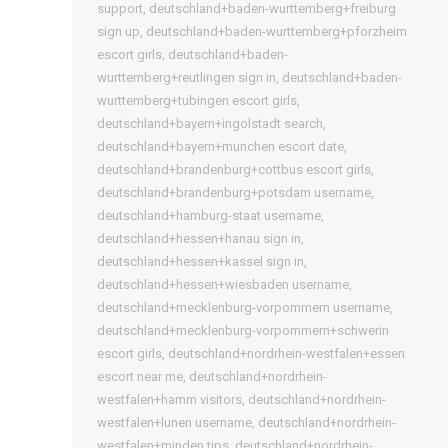
support
,
deutschland+baden-wurttemberg+freiburg
sign up
,
deutschland+baden-wurttemberg+pforzheim
escort girls
,
deutschland+baden-
wurttemberg+reutlingen sign in
,
deutschland+baden-
wurttemberg+tubingen escort girls
,
deutschland+bayern+ingolstadt search
,
deutschland+bayern+munchen escort date
,
deutschland+brandenburg+cottbus escort girls
,
deutschland+brandenburg+potsdam username
,
deutschland+hamburg-staat username
,
deutschland+hessen+hanau sign in
,
deutschland+hessen+kassel sign in
,
deutschland+hessen+wiesbaden username
,
deutschland+mecklenburg-vorpommern username
,
deutschland+mecklenburg-vorpommern+schwerin
escort girls
,
deutschland+nordrhein-westfalen+essen
escort near me
,
deutschland+nordrhein-
westfalen+hamm visitors
,
deutschland+nordrhein-
westfalen+lunen username
,
deutschland+nordrhein-
westfalen+minden tips
,
deutschland+nordrhein-