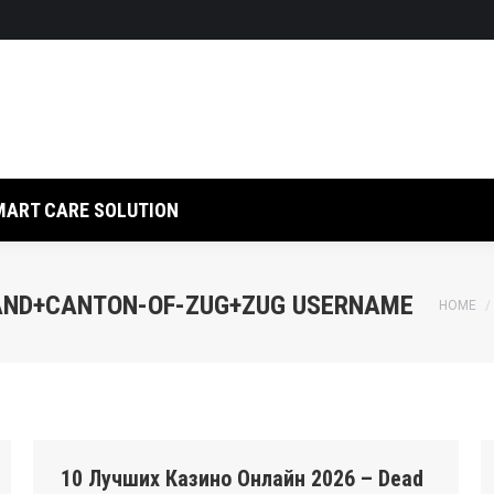
LUTION
RFID SOLUTION
SMART CARE SOLUTION
MART CARE SOLUTION
AND+CANTON-OF-ZUG+ZUG USERNAME
You are
HOME
10 Лучших Казино Онлайн 2026 – Dead