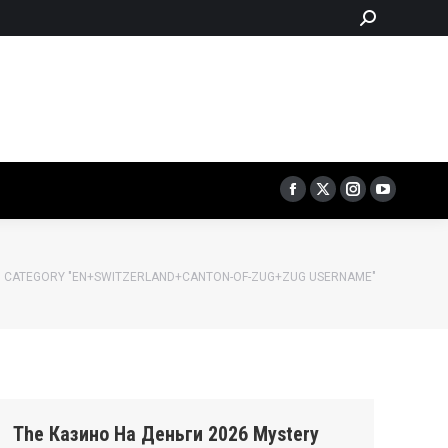
SEARCH:
Facebook
X
Instagram
YouTube
page
page
page
page
opens
opens
opens
opens
in
in
in
in
new
new
new
new
window
window
window
window
Facebook
X
Instagram
YouTube
page
page
page
page
opens
opens
opens
opens
 here:
CATEGORY "EN+SWITZERLAND+CANTON-OF-ZUG+ZUG USERNAME"
in
in
in
in
new
new
new
new
window
window
window
window
The Казино На Деньги 2026 Mystery