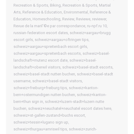
Recreation & Sports, Biking
,
Recreation & Sports, Martial
Arts
,
Reference & Education, Environmental
,
Reference &
Education, Homeschooling
,
Review
,
Reviewe
,
reviewer
,
Revue de la mariГ©e par correspondance
,
ru-npf.ru 10
,
russian-federation escort dates
,
schweiz+aargau+brugg
escort girls
,
schweiz+aargau+oftringen tips
,
schweiz+aargau+spreitenbach escort girls
,
schweiz+aargau+spreitenbach escorts
,
schweiz+basel-
landschaft+mutenz escort date
,
schweiz+basel-
landschaft+oberwil visitors
,
schweiz+basel-stadt escorts
,
schweiz+basel-stadt nutten buchen
,
schweiz+basel-stadt
username
,
schweiz+basel-stadt visitors
,
schweiz+freiburg+freiburg tips
,
schweiz+kanton-
bern+ostermundigen nutten buchen
,
schweiz+kanton-
bern+thun sign in
,
schweiz+luzern-stadt+luzern nutte
buchen
,
schweiz+neuchatel+neuchatel escort dates here
,
schweiz+st-gallen-zustand+buchs escort
,
schweiz+tessin+lugano sign up
,
schweiz+thurgau+amriswil tips
,
schweiz+zurich-