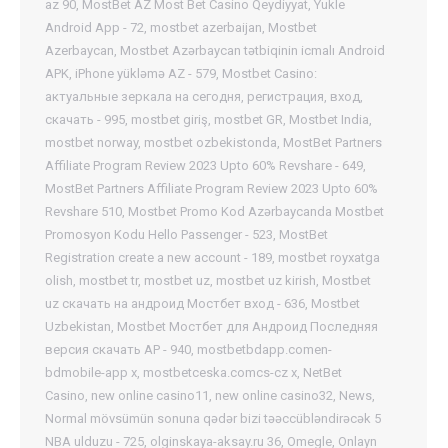
az 90
,
MostBet AZ Most Bet Casino Qeydiyyat, Yukle
Android App - 72
,
mostbet azerbaijan
,
Mostbet
Azerbaycan
,
Mostbet Azərbaycan tətbiqinin icmalı Android
APK, iPhone yükləmə AZ - 579
,
Mostbet Casino:
актуальные зеркала на сегодня, регистрация, вход,
скачать - 995
,
mostbet giriş
,
mostbet GR
,
Mostbet India
,
mostbet norway
,
mostbet ozbekistonda
,
MostBet Partners
Affiliate Program Review 2023 Upto 60% Revshare - 649
,
MostBet Partners Affiliate Program Review 2023 Upto 60%
Revshare 510
,
Mostbet Promo Kod Azərbaycanda Mostbet
Promosyon Kodu Hello Passenger - 523
,
MostBet
Registration create a new account - 189
,
mostbet royxatga
olish
,
mostbet tr
,
mostbet uz
,
mostbet uz kirish
,
Mostbet
uz скачать на андроид Мостбет вход - 636
,
Mostbet
Uzbekistan
,
Mostbet Мостбет для Андроид Последняя
версия скачать AP - 940
,
mostbetbdapp.comen-
bdmobile-app x
,
mostbetceska.comcs-cz x
,
NetBet
Casino
,
new online casino11
,
new online casino32
,
News
,
Normal mövsümün sonuna qədər bizi təəccübləndirəcək 5
NBA ulduzu - 725
,
olginskaya-aksay.ru 36
,
Omegle
,
Onlayn