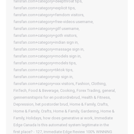
fansfan.com+category+deepthroat tips
,
fansfan.com+category+explicit tips
,
fansfan.com+category+femdom visitors
,
fansfan.com+category+free-videos username
,
fansfan.com+category+gilf username
,
fansfan.com+category+goth visitors
,
fansfan.com+category+indian sign in
,
fansfan.com+category+massage sign in
,
fansfan.com+category+models sign in
,
fansfan.com+category+models tips
,
fansfan.com+category+tiktok tips
,
fansfan.com+category+vip sign in
,
fansfan.com+category+xxx visitors
,
Fashion, Clothing
,
FinTech
,
Food & Beverage, Cooking
,
Forex Trading
,
general
,
gennemsnitspris for en postordrebrud
,
Health & Fitness,
Depression
,
het postorder brud
,
Home & Family, Crafts
,
Home & Family, Crafts
,
Home & Family, Gardening
,
Home &
Family, Holidays
,
how does generative ai work
,
Immediate
Edge Canada Is this automated system legitimate in the
first place? - 127
,
Immediate Edge Review 100% WINNING