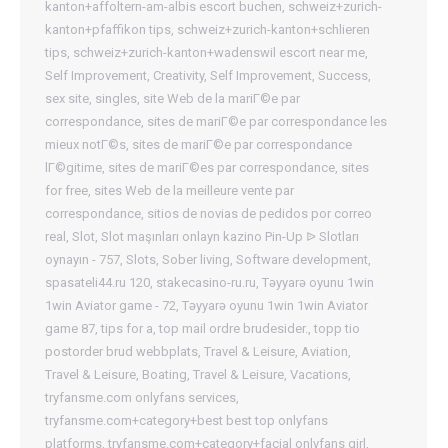
kanton+affoltern-am-albis escort buchen
,
schweiz+zurich-
kanton+pfaffikon tips
,
schweiz+zurich-kanton+schlieren
tips
,
schweiz+zurich-kanton+wadenswil escort near me
,
Self Improvement, Creativity
,
Self Improvement, Success
,
sex site
,
singles
,
site Web de la mariГ©e par
correspondance
,
sites de mariГ©e par correspondance les
mieux notГ©s
,
sites de mariГ©e par correspondance
lГ©gitime
,
sites de mariГ©es par correspondance
,
sites
for free
,
sites Web de la meilleure vente par
correspondance
,
sitios de novias de pedidos por correo
real
,
Slot
,
Slot maşınları onlayn kazino Pin-Up ᐉ Slotları
oynayın - 757
,
Slots
,
Sober living
,
Software development
,
spasateli44.ru 120
,
stakecasino-ru.ru
,
Təyyarə oyunu 1win
1win Aviator game - 72
,
Təyyarə oyunu 1win 1win Aviator
game 87
,
tips for a
,
top mail ordre brudesider.
,
topp tio
postorder brud webbplats
,
Travel & Leisure, Aviation
,
Travel & Leisure, Boating
,
Travel & Leisure, Vacations
,
tryfansme.com onlyfans services
,
tryfansme.com+category+best best top onlyfans
platforms
,
tryfansme.com+category+facial onlyfans girl
,