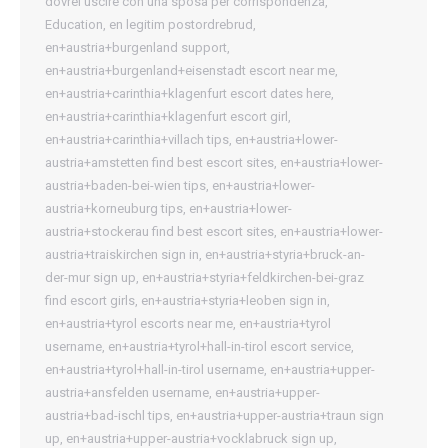
dovrei uscire con una sposa per corrispondenza
,
Education
,
en legitim postordrebrud
,
en+austria+burgenland support
,
en+austria+burgenland+eisenstadt escort near me
,
en+austria+carinthia+klagenfurt escort dates here
,
en+austria+carinthia+klagenfurt escort girl
,
en+austria+carinthia+villach tips
,
en+austria+lower-
austria+amstetten find best escort sites
,
en+austria+lower-
austria+baden-bei-wien tips
,
en+austria+lower-
austria+korneuburg tips
,
en+austria+lower-
austria+stockerau find best escort sites
,
en+austria+lower-
austria+traiskirchen sign in
,
en+austria+styria+bruck-an-
der-mur sign up
,
en+austria+styria+feldkirchen-bei-graz
find escort girls
,
en+austria+styria+leoben sign in
,
en+austria+tyrol escorts near me
,
en+austria+tyrol
username
,
en+austria+tyrol+hall-in-tirol escort service
,
en+austria+tyrol+hall-in-tirol username
,
en+austria+upper-
austria+ansfelden username
,
en+austria+upper-
austria+bad-ischl tips
,
en+austria+upper-austria+traun sign
up
,
en+austria+upper-austria+vocklabruck sign up
,