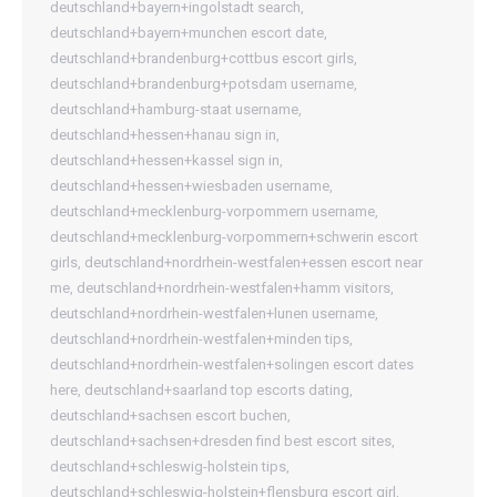
deutschland+bayern+ingolstadt search
,
deutschland+bayern+munchen escort date
,
deutschland+brandenburg+cottbus escort girls
,
deutschland+brandenburg+potsdam username
,
deutschland+hamburg-staat username
,
deutschland+hessen+hanau sign in
,
deutschland+hessen+kassel sign in
,
deutschland+hessen+wiesbaden username
,
deutschland+mecklenburg-vorpommern username
,
deutschland+mecklenburg-vorpommern+schwerin escort
girls
,
deutschland+nordrhein-westfalen+essen escort near
me
,
deutschland+nordrhein-westfalen+hamm visitors
,
deutschland+nordrhein-westfalen+lunen username
,
deutschland+nordrhein-westfalen+minden tips
,
deutschland+nordrhein-westfalen+solingen escort dates
here
,
deutschland+saarland top escorts dating
,
deutschland+sachsen escort buchen
,
deutschland+sachsen+dresden find best escort sites
,
deutschland+schleswig-holstein tips
,
deutschland+schleswig-holstein+flensburg escort girl
,