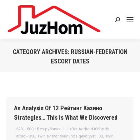
Search:
CATEGORY ARCHIVES:
RUSSIAN-FEDERATION
ESCORT DATES
You are here:
An Analysis Of 12 Рейтинг Казино
Strategies… This is What We Discovered
- 629
,
- 800
,
! Без рубрики
,
1
,
1 xBet Android iOS indir
Tətbiq - 350
,
1win aviator oyununda qeydiyyat 133
,
1win