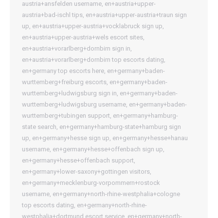
austria+ansfelden username
,
en+austria+upper-
austria+bad-ischl tips
,
en+austria+upper-austria+traun sign
up
,
en+austria+upper-austria+vocklabruck sign up
,
en+austria+upper-austria+wels escort sites
,
en+austria+vorarlberg+dornbirn sign in
,
en+austria+vorarlberg+dornbirn top escorts dating
,
en+germany top escorts here
,
en+germany+baden-
wurttemberg+freiburg escorts
,
en+germany+baden-
wurttemberg+ludwigsburg sign in
,
en+germany+baden-
wurttemberg+ludwigsburg username
,
en+germany+baden-
wurttemberg+tubingen support
,
en+germany+hamburg-
state search
,
en+germany+hamburg-state+hamburg sign
up
,
en+germany+hesse sign up
,
en+germany+hesse+hanau
username
,
en+germany+hesse+offenbach sign up
,
en+germany+hesse+offenbach support
,
en+germany+lower-saxony+gottingen visitors
,
en+germany+mecklenburg-vorpommern+rostock
username
,
en+germany+north-rhine-westphalia+cologne
top escorts dating
,
en+germany+north-rhine-
westphalia+dortmund escort service
,
en+germany+north-