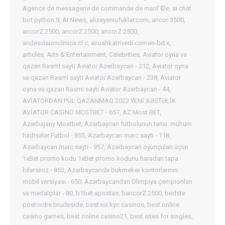
Agence de messagerie de commande de mariГ©e
,
ai chat
bot python 9
,
AI News
,
alizeyeniufuklar.com
,
ancor 3500
,
ancorZ 2500
,
ancorZ 2500
,
ancorZ 2500
,
andesvisionclinica.cl c
,
anushkatrivedi.comen-bd x
,
articles
,
Arts & Entertainment, Celebrities
,
Aviator oyna və
qazan Rəsmi sayti Aviator Azerbaycan - 212
,
Aviator oyna
və qazan Rəsmi sayti Aviator Azerbaycan - 238
,
Aviator
oyna və qazan Rəsmi sayti Aviator Azerbaycan - 44
,
AVİATORDAN PUL QAZANMAQ 2022 YENİ XƏSTƏLİK
AVİATOR CASİNO MOSTBET - 657
,
AZ Most BET
,
Azerbajany Mostbet
,
Azərbaycan futbolunun tarixi: mühüm
hadisələr Futbol - 855
,
Azərbaycan mərc saytı - 118
,
Azərbaycan mərc saytı - 957
,
Azərbaycan oyunçuları üçün
1xBet promo kodu 1xBet promo kodunu haradan tapa
bilərsiniz - 853
,
Azərbaycanda bukmeker kontorlarının
mobil versiyası - 650
,
Azərbaycandan Olimpiya çempionları
və medalçılar - 80
,
b1bet apostas
,
bancorZ 2500
,
bedste
postordre brudeside
,
best no kyc casinos
,
best online
casino games
,
best online casino21
,
best sites for singles
,