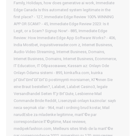
Family, Holidays
,
how does generative ai work
,
Immediate
Edge Canada Is this automated system legitimate in the
first place? - 127
,
Immediate Edge Review 100% WINNING
APP OR SCAM? - 45
,
Immediate Edge Review 2023: Is it
Legit, or a Scam? Signup Now! - 885
,
Immediate Edge
Review: How Immediate Edge App Software Works? - 406
,
India Mostbet
,
inquisitivereader.com z
,
Internet Business,
Audio-Video Streaming
,
Internet Business, Domains
,
Internet Business, Domains
,
Internet Business, Ecommerce
,
IT Education
,
IT Образование
,
Kassam az: Onlayn Ode
Onlayn Ödəmə sistemi - 895
,
kimkafka.com
,
kuinka
pГ¤ivГ¤mГ¤Г¤rГ¤ postimyynti morsiamen
,
KГ¶nnen Sie
eine Braut bestellen?
,
Lalabet
,
Lalabet Casino3
,
legale
Versandhandel Seiten fГјr BrГ¤ute
,
Lesbienne Mail
Commande Bride Reddit
,
Lisenziyalı onlayn kazinolar: saytı
necə seçmək olar - 964
,
mail i ordning brud kostar
,
Mail
narudЕѕbe za mladenke legitimne
,
mariГ©e par
correspondance lГ©gitime
,
Maxi reviewe
,
medipekfashion.com
,
Meilleurs sites Web de la mariГ©e
par correspondance 2022
,
mineralpro.ru 170
,
mini-review
,