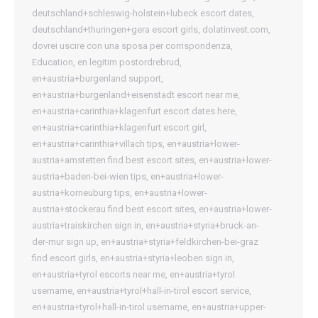
deutschland+schleswig-holstein+lubeck escort dates
,
deutschland+thuringen+gera escort girls
,
dolatinvest.com
,
dovrei uscire con una sposa per corrispondenza
,
Education
,
en legitim postordrebrud
,
en+austria+burgenland support
,
en+austria+burgenland+eisenstadt escort near me
,
en+austria+carinthia+klagenfurt escort dates here
,
en+austria+carinthia+klagenfurt escort girl
,
en+austria+carinthia+villach tips
,
en+austria+lower-
austria+amstetten find best escort sites
,
en+austria+lower-
austria+baden-bei-wien tips
,
en+austria+lower-
austria+korneuburg tips
,
en+austria+lower-
austria+stockerau find best escort sites
,
en+austria+lower-
austria+traiskirchen sign in
,
en+austria+styria+bruck-an-
der-mur sign up
,
en+austria+styria+feldkirchen-bei-graz
find escort girls
,
en+austria+styria+leoben sign in
,
en+austria+tyrol escorts near me
,
en+austria+tyrol
username
,
en+austria+tyrol+hall-in-tirol escort service
,
en+austria+tyrol+hall-in-tirol username
,
en+austria+upper-