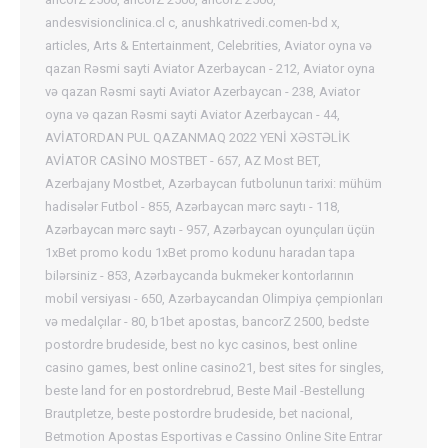
andesvisionclinica.cl c
,
anushkatrivedi.comen-bd x
,
articles
,
Arts & Entertainment, Celebrities
,
Aviator oyna və
qazan Rəsmi sayti Aviator Azerbaycan - 212
,
Aviator oyna
və qazan Rəsmi sayti Aviator Azerbaycan - 238
,
Aviator
oyna və qazan Rəsmi sayti Aviator Azerbaycan - 44
,
AVİATORDAN PUL QAZANMAQ 2022 YENİ XƏSTƏLİK
AVİATOR CASİNO MOSTBET - 657
,
AZ Most BET
,
Azerbajany Mostbet
,
Azərbaycan futbolunun tarixi: mühüm
hadisələr Futbol - 855
,
Azərbaycan mərc saytı - 118
,
Azərbaycan mərc saytı - 957
,
Azərbaycan oyunçuları üçün
1xBet promo kodu 1xBet promo kodunu haradan tapa
bilərsiniz - 853
,
Azərbaycanda bukmeker kontorlarının
mobil versiyası - 650
,
Azərbaycandan Olimpiya çempionları
və medalçılar - 80
,
b1bet apostas
,
bancorZ 2500
,
bedste
postordre brudeside
,
best no kyc casinos
,
best online
casino games
,
best online casino21
,
best sites for singles
,
beste land for en postordrebrud
,
Beste Mail -Bestellung
Brautpletze
,
beste postordre brudeside
,
bet nacional
,
Betmotion Apostas Esportivas e Cassino Online Site Entrar