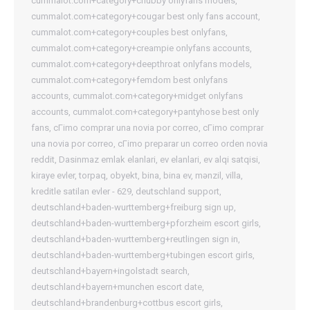
cummalot.com+category+chubby onlyfans models
,
cummalot.com+category+cougar best only fans account
,
cummalot.com+category+couples best onlyfans
,
cummalot.com+category+creampie onlyfans accounts
,
cummalot.com+category+deepthroat onlyfans models
,
cummalot.com+category+femdom best onlyfans
accounts
,
cummalot.com+category+midget onlyfans
accounts
,
cummalot.com+category+pantyhose best only
fans
,
cГіmo comprar una novia por correo
,
cГіmo comprar
una novia por correo
,
cГіmo preparar un correo orden novia
reddit
,
Dasinmaz emlak elanlari, ev elanlari, ev alqi satqisi,
kiraye evler, torpaq, obyekt, bina, bina ev, mənzil, villa,
kreditle satilan evler - 629
,
deutschland support
,
deutschland+baden-wurttemberg+freiburg sign up
,
deutschland+baden-wurttemberg+pforzheim escort girls
,
deutschland+baden-wurttemberg+reutlingen sign in
,
deutschland+baden-wurttemberg+tubingen escort girls
,
deutschland+bayern+ingolstadt search
,
deutschland+bayern+munchen escort date
,
deutschland+brandenburg+cottbus escort girls
,