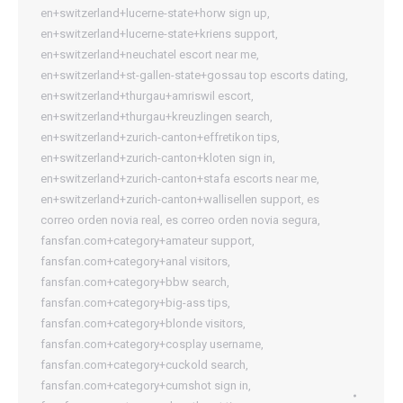
en+switzerland+lucerne-state+horw sign up
,
en+switzerland+lucerne-state+kriens support
,
en+switzerland+neuchatel escort near me
,
en+switzerland+st-gallen-state+gossau top escorts dating
,
en+switzerland+thurgau+amriswil escort
,
en+switzerland+thurgau+kreuzlingen search
,
en+switzerland+zurich-canton+effretikon tips
,
en+switzerland+zurich-canton+kloten sign in
,
en+switzerland+zurich-canton+stafa escorts near me
,
en+switzerland+zurich-canton+wallisellen support
,
es
correo orden novia real
,
es correo orden novia segura
,
fansfan.com+category+amateur support
,
fansfan.com+category+anal visitors
,
fansfan.com+category+bbw search
,
fansfan.com+category+big-ass tips
,
fansfan.com+category+blonde visitors
,
fansfan.com+category+cosplay username
,
fansfan.com+category+cuckold search
,
fansfan.com+category+cumshot sign in
,