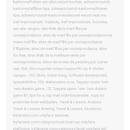
kanton+affoltern-am-albis escort buchen
,
schweiz+zurich-
kanton+pfaffikon tips
,
schweiz+zurich-kanton+schlieren
tips
,
schweiz+zurich-kanton+wadenswil escort near me
,
Self Improvement, Creativity
,
Self Improvement, Success
,
sex site
,
singles
,
site Web de la mariГ©e par
correspondance
,
sites de mariГ©e par correspondance les
mieux notГ©s
,
sites de mariГ©e par correspondance
lГ©gitime
,
sites de mariГ©es par correspondance
,
sites
for free
,
sites Web de la meilleure vente par
correspondance
,
sitios de novias de pedidos por correo
real
,
Slot
,
Slot maşınları onlayn kazino Pin-Up ᐉ Slotları
oynayın - 757
,
Slots
,
Sober living
,
Software development
,
spasateli44.ru 120
,
stakecasino-ru.ru
,
Təyyarə oyunu 1win
1win Aviator game - 72
,
Təyyarə oyunu 1win 1win Aviator
game 87
,
tips for a
,
top mail ordre brudesider.
,
topp tio
postorder brud webbplats
,
Travel & Leisure, Aviation
,
Travel & Leisure, Boating
,
Travel & Leisure, Vacations
,
tryfansme.com onlyfans services
,
tryfansme.com+category+best best top onlyfans
platforms
,
tryfansme.com+category+facial onlyfans girl
,