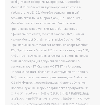
verklig
,
Макси-обзорник
,
Микрокредит
,
Мостбет
Mostbet УЗ Узбекистан, букмекерская контора в
Узбекистане UZ - 25
,
Мостбет официальный сайт
зеркало скачать на Андроид apk, iOs iPhone - 393
,
Мостбет скачать на компьютер: бесплатное
приложение windows - 578
,
Мостбет скачать с
официального сайта, Mostbet skachat - 872
,
Онлайн
Казино Mostbet Онлайн слоты и Live-Casino - 492
,
Официальный сайт Мостбет Ставки на спорт Mostbet -
124
,
Приложение Mostbet UZ скачать на Андроид APK,
Айфон IOS - 699
,
сателлиты
,
Сегодня, 1 июля началась
онлайн-регистрация документов соискателей в
магистратуру - 87
,
Скачать MOSTBET на Андроид:
Приложение 1ВИН бесплатно Инструкция от Sports ru -
167
,
скачать и установить приложение для Android и
iOS 679
,
Финтех
,
Форекс Брокеры
,
Форекс обучение
,
Форекс Обучение
,
Форекс партнерская программа
,
エ
コペイズ（ecoPayz）を使って脱税は可能？税務署に税金
はばれないのか解説 オンラインカジノ情報ナビ - 577
,
ベラ
ジョンカジノの出金時間を徹底検証！着金までにかかる日