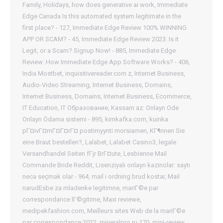
Family, Holidays
,
how does generative ai work
,
Immediate
Edge Canada Is this automated system legitimate in the
first place? - 127
,
Immediate Edge Review 100% WINNING
APP OR SCAM? - 45
,
Immediate Edge Review 2023: Is it
Legit, or a Scam? Signup Now! - 885
,
Immediate Edge
Review: How Immediate Edge App Software Works? - 406
,
India Mostbet
,
inquisitivereader.com z
,
Internet Business,
Audio-Video Streaming
,
Internet Business, Domains
,
Internet Business, Domains
,
Internet Business, Ecommerce
,
IT Education
,
IT Образование
,
Kassam az: Onlayn Ode
Onlayn Ödəmə sistemi - 895
,
kimkafka.com
,
kuinka
pГ¤ivГ¤mГ¤Г¤rГ¤ postimyynti morsiamen
,
KГ¶nnen Sie
eine Braut bestellen?
,
Lalabet
,
Lalabet Casino3
,
legale
Versandhandel Seiten fГјr BrГ¤ute
,
Lesbienne Mail
Commande Bride Reddit
,
Lisenziyalı onlayn kazinolar: saytı
necə seçmək olar - 964
,
mail i ordning brud kostar
,
Mail
narudЕѕbe za mladenke legitimne
,
mariГ©e par
correspondance lГ©gitime
,
Maxi reviewe
,
medipekfashion.com
,
Meilleurs sites Web de la mariГ©e
par correspondance 2022
,
mineralpro.ru 170
,
mini-review
,