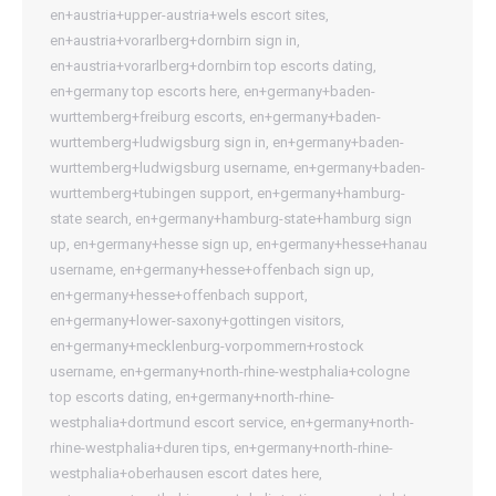
en+austria+upper-austria+wels escort sites
,
en+austria+vorarlberg+dornbirn sign in
,
en+austria+vorarlberg+dornbirn top escorts dating
,
en+germany top escorts here
,
en+germany+baden-
wurttemberg+freiburg escorts
,
en+germany+baden-
wurttemberg+ludwigsburg sign in
,
en+germany+baden-
wurttemberg+ludwigsburg username
,
en+germany+baden-
wurttemberg+tubingen support
,
en+germany+hamburg-
state search
,
en+germany+hamburg-state+hamburg sign
up
,
en+germany+hesse sign up
,
en+germany+hesse+hanau
username
,
en+germany+hesse+offenbach sign up
,
en+germany+hesse+offenbach support
,
en+germany+lower-saxony+gottingen visitors
,
en+germany+mecklenburg-vorpommern+rostock
username
,
en+germany+north-rhine-westphalia+cologne
top escorts dating
,
en+germany+north-rhine-
westphalia+dortmund escort service
,
en+germany+north-
rhine-westphalia+duren tips
,
en+germany+north-rhine-
westphalia+oberhausen escort dates here
,