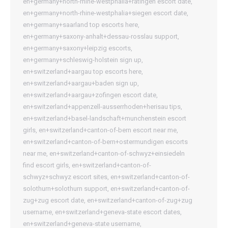
en+germany+north-rhine-westphalia+ratingen escort date
,
en+germany+north-rhine-westphalia+siegen escort date
,
en+germany+saarland top escorts here
,
en+germany+saxony-anhalt+dessau-rosslau support
,
en+germany+saxony+leipzig escorts
,
en+germany+schleswig-holstein sign up
,
en+switzerland+aargau top escorts here
,
en+switzerland+aargau+baden sign up
,
en+switzerland+aargau+zofingen escort date
,
en+switzerland+appenzell-ausserrhoden+herisau tips
,
en+switzerland+basel-landschaft+munchenstein escort
girls
,
en+switzerland+canton-of-bern escort near me
,
en+switzerland+canton-of-bern+ostermundigen escorts
near me
,
en+switzerland+canton-of-schwyz+einsiedeln
find escort girls
,
en+switzerland+canton-of-
schwyz+schwyz escort sites
,
en+switzerland+canton-of-
solothurn+solothurn support
,
en+switzerland+canton-of-
zug+zug escort date
,
en+switzerland+canton-of-zug+zug
username
,
en+switzerland+geneva-state escort dates
,
en+switzerland+geneva-state username
,