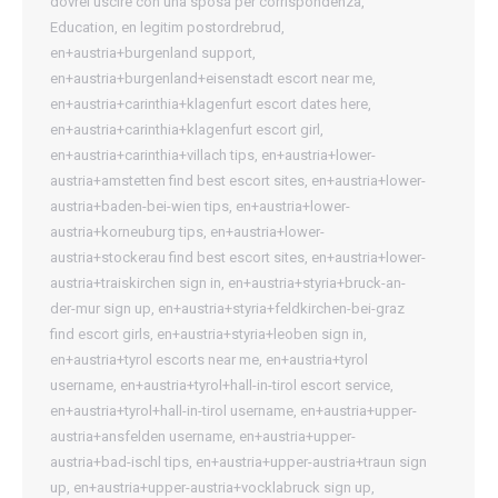
dovrei uscire con una sposa per corrispondenza
,
Education
,
en legitim postordrebrud
,
en+austria+burgenland support
,
en+austria+burgenland+eisenstadt escort near me
,
en+austria+carinthia+klagenfurt escort dates here
,
en+austria+carinthia+klagenfurt escort girl
,
en+austria+carinthia+villach tips
,
en+austria+lower-
austria+amstetten find best escort sites
,
en+austria+lower-
austria+baden-bei-wien tips
,
en+austria+lower-
austria+korneuburg tips
,
en+austria+lower-
austria+stockerau find best escort sites
,
en+austria+lower-
austria+traiskirchen sign in
,
en+austria+styria+bruck-an-
der-mur sign up
,
en+austria+styria+feldkirchen-bei-graz
find escort girls
,
en+austria+styria+leoben sign in
,
en+austria+tyrol escorts near me
,
en+austria+tyrol
username
,
en+austria+tyrol+hall-in-tirol escort service
,
en+austria+tyrol+hall-in-tirol username
,
en+austria+upper-
austria+ansfelden username
,
en+austria+upper-
austria+bad-ischl tips
,
en+austria+upper-austria+traun sign
up
,
en+austria+upper-austria+vocklabruck sign up
,