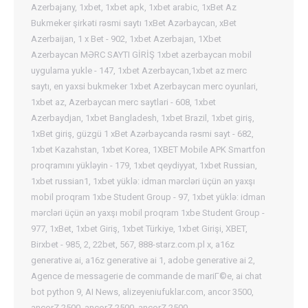
Azerbajany
,
1xbet
,
1xbet apk
,
1xbet arabic
,
1xBet Az
Bukmeker şirkəti rəsmi saytı 1xBet Azərbaycan, xBet
Azerbaijan, 1 x Bet - 902
,
1xbet Azerbajan
,
1Xbet
Azerbaycan MƏRC SAYTI GİRİŞ 1xbet azerbaycan mobil
uygulama yukle - 147
,
1xbet Azerbaycan,1xbet az merc
saytı, en yaxsi bukmeker 1xbet Azerbaycan merc oyunlari,
1xbet az, Azerbaycan merc saytlari - 608
,
1xbet
Azerbaydjan
,
1xbet Bangladesh
,
1xbet Brazil
,
1xbet giriş
,
1xBet giriş, güzgü 1 xBet Azərbaycanda rəsmi sayt - 682
,
1xbet Kazahstan
,
1xbet Korea
,
1XBET Mobile APK Smartfon
proqramını yükləyin - 179
,
1xbet qeydiyyat
,
1xbet Russian
,
1xbet russian1
,
1xbet yüklə: idman mərcləri üçün ən yaxşı
mobil proqram 1xbe Student Group - 97
,
1xbet yüklə: idman
mərcləri üçün ən yaxşı mobil proqram 1xbe Student Group -
977
,
1xBet, 1xbet Giriş, 1xbet Türkiye, 1xbet Girişi, XBET,
Birxbet - 985
,
2
,
22bet
,
567
,
888-starz.com.pl x
,
a16z
generative ai
,
a16z generative ai 1
,
adobe generative ai 2
,
Agence de messagerie de commande de mariГ©e
,
ai chat
bot python 9
,
AI News
,
alizeyeniufuklar.com
,
ancor 3500
,
ancorZ 2500
,
ancorZ 2500
,
ancorZ 2500
,