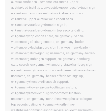
austria+ansfelden username
,
en+austria+upper-
austria+bad-ischl tips
,
en+austria+upper-austria+traun sign
up
,
en+austria+upper-austria+vocklabruck sign up
,
en+austria+upper-austria+wels escort sites
,
en+austria+vorarlberg+dornbirn sign in
,
en+austria+vorarlberg+dornbirn top escorts dating
,
en+germany top escorts here
,
en+germany+baden-
wurttemberg+freiburg escorts
,
en+germany+baden-
wurttemberg+ludwigsburg sign in
,
en+germany+baden-
wurttemberg+ludwigsburg username
,
en+germany+baden-
wurttemberg+tubingen support
,
en+germany+hamburg-
state search
,
en+germany+hamburg-state+hamburg sign
up
,
en+germany+hesse sign up
,
en+germany+hesse+hanau
username
,
en+germany+hesse+offenbach sign up
,
en+germany+hesse+offenbach support
,
en+germany+lower-saxony+gottingen visitors
,
en+germany+mecklenburg-vorpommern+rostock
username
,
en+germany+north-rhine-westphalia+cologne
top escorts dating
,
en+germany+north-rhine-
westphalia+dortmund escort service
,
en+germany+north-