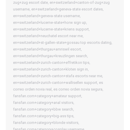
zug+zug escort date
,
en+switzerland+canton-of-zug+zug
username
,
en+switzerland+geneva-state escort dates
,
en+switzerland+geneva-state username
,
en+switzerland+lucerne-state+horw sign up
,
en+switzerland+lucerne-state+kriens support
,
en+switzerland+neuchatel escort near me
,
en+switzerland+st-gallen-state+gossau top escorts dating
,
en+switzerland+thurgau+amriswil escort
,
en+switzerland+thurgau+kreuzlingen search
,
en+switzerland+zurich-canton+effretikon tips
,
en+switzerland+zurich-canton+kloten sign in
,
en+switzerland+zurich-canton+stafa escorts near me
,
en+switzerland+zurich-canton+wallisellen support
,
es
correo orden novia real
,
es correo orden novia segura
,
fansfan.com+category+amateur support
,
fansfan.com+category+anal visitors
,
fansfan.com+category+bbw search
,
fansfan.com+category+big-ass tips
,
fansfan.com+category+blonde visitors
,
fansfan.com+category+cosplay username
,