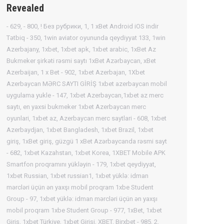
Revealed
- 629
,
- 800
,
! Без рубрики
,
1
,
1 xBet Android iOS indir
Tətbiq - 350
,
1win aviator oyununda qeydiyyat 133
,
1win
Azerbajany
,
1xbet
,
1xbet apk
,
1xbet arabic
,
1xBet Az
Bukmeker şirkəti rəsmi saytı 1xBet Azərbaycan, xBet
Azerbaijan, 1 x Bet - 902
,
1xbet Azerbajan
,
1Xbet
Azerbaycan MƏRC SAYTI GİRİŞ 1xbet azerbaycan mobil
uygulama yukle - 147
,
1xbet Azerbaycan,1xbet az merc
saytı, en yaxsi bukmeker 1xbet Azerbaycan merc
oyunlari, 1xbet az, Azerbaycan merc saytlari - 608
,
1xbet
Azerbaydjan
,
1xbet Bangladesh
,
1xbet Brazil
,
1xbet
giriş
,
1xBet giriş, güzgü 1 xBet Azərbaycanda rəsmi sayt
- 682
,
1xbet Kazahstan
,
1xbet Korea
,
1XBET Mobile APK
Smartfon proqramını yükləyin - 179
,
1xbet qeydiyyat
,
1xbet Russian
,
1xbet russian1
,
1xbet yüklə: idman
mərcləri üçün ən yaxşı mobil proqram 1xbe Student
Group - 97
,
1xbet yüklə: idman mərcləri üçün ən yaxşı
mobil proqram 1xbe Student Group - 977
,
1xBet, 1xbet
Giriş, 1xbet Türkiye, 1xbet Girişi, XBET, Birxbet - 985
,
2
,