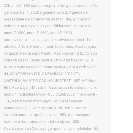
22bet
,
567
,
888-starz.com.pl x
,
a16z generative ai
,
a16z
generative ai 1
,
adobe generative ai 2
,
Agence de
messagerie de commande de mariГ©e
,
ai chat bot
python 9
,
AI News
,
alizeyeniufuklar.com
,
ancor 3500
,
ancorZ 2500
,
ancorZ 2500
,
ancorZ 2500
,
andesvisionclinica.cl c
,
anushkatrivedi.comen-bd x
,
articles
,
Arts & Entertainment, Celebrities
,
Aviator oyna
və qazan Rəsmi sayti Aviator Azerbaycan - 212
,
Aviator
oyna və qazan Rəsmi sayti Aviator Azerbaycan - 238
,
Aviator oyna və qazan Rəsmi sayti Aviator Azerbaycan -
44
,
AVİATORDAN PUL QAZANMAQ 2022 YENİ
XƏSTƏLİK AVİATOR CASİNO MOSTBET - 657
,
AZ Most
BET
,
Azerbajany Mostbet
,
Azərbaycan futbolunun tarixi:
mühüm hadisələr Futbol - 855
,
Azərbaycan mərc saytı -
118
,
Azərbaycan mərc saytı - 957
,
Azərbaycan
oyunçuları üçün 1xBet promo kodu 1xBet promo
kodunu haradan tapa bilərsiniz - 853
,
Azərbaycanda
bukmeker kontorlarının mobil versiyası - 650
,
Azərbaycandan Olimpiya çempionları və medalçılar - 80
,