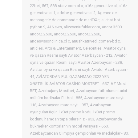
22bet
,
567
,
888-starz.com.pl x
,
a16z generative ai
,
a16z
generative ai 1
,
adobe generative ai 2
,
Agence de
messagerie de commande de mariГ©e
,
ai chat bot
python 9
,
AI News
,
alizeyeniufuklar.com
,
ancor 3500
,
ancorZ 2500
,
ancorZ 2500
,
ancorZ 2500
,
andesvisionclinica.cl c
,
anushkatrivedi.comen-bd x
,
articles
,
Arts & Entertainment, Celebrities
,
Aviator oyna
və qazan Rəsmi sayti Aviator Azerbaycan - 212
,
Aviator
oyna və qazan Rəsmi sayti Aviator Azerbaycan - 238
,
Aviator oyna və qazan Rəsmi sayti Aviator Azerbaycan -
44
,
AVİATORDAN PUL QAZANMAQ 2022 YENİ
XƏSTƏLİK AVİATOR CASİNO MOSTBET - 657
,
AZ Most
BET
,
Azerbajany Mostbet
,
Azərbaycan futbolunun tarixi:
mühüm hadisələr Futbol - 855
,
Azərbaycan mərc saytı -
118
,
Azərbaycan mərc saytı - 957
,
Azərbaycan
oyunçuları üçün 1xBet promo kodu 1xBet promo
kodunu haradan tapa bilərsiniz - 853
,
Azərbaycanda
bukmeker kontorlarının mobil versiyası - 650
,
Azərbaycandan Olimpiya çempionları və medalçılar - 80
,