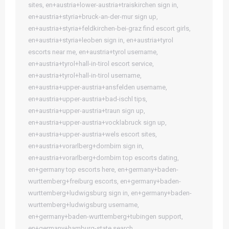
sites
,
en+austria+lower-austria+traiskirchen sign in
,
en+austria+styria+bruck-an-der-mur sign up
,
en+austria+styria+feldkirchen-bei-graz find escort girls
,
en+austria+styria+leoben sign in
,
en+austria+tyrol
escorts near me
,
en+austria+tyrol username
,
en+austria+tyrol+hall-in-tirol escort service
,
en+austria+tyrol+hall-in-tirol username
,
en+austria+upper-austria+ansfelden username
,
en+austria+upper-austria+bad-ischl tips
,
en+austria+upper-austria+traun sign up
,
en+austria+upper-austria+vocklabruck sign up
,
en+austria+upper-austria+wels escort sites
,
en+austria+vorarlberg+dornbirn sign in
,
en+austria+vorarlberg+dornbirn top escorts dating
,
en+germany top escorts here
,
en+germany+baden-
wurttemberg+freiburg escorts
,
en+germany+baden-
wurttemberg+ludwigsburg sign in
,
en+germany+baden-
wurttemberg+ludwigsburg username
,
en+germany+baden-wurttemberg+tubingen support
,
en+germany+hamburg-state search
,