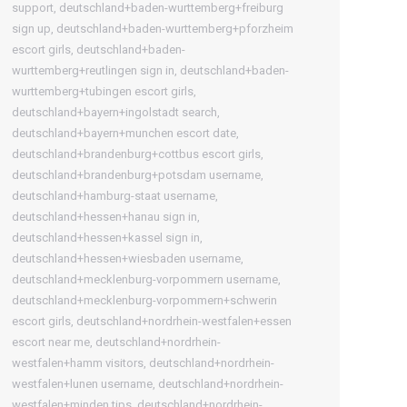
support
,
deutschland+baden-wurttemberg+freiburg
sign up
,
deutschland+baden-wurttemberg+pforzheim
escort girls
,
deutschland+baden-
wurttemberg+reutlingen sign in
,
deutschland+baden-
wurttemberg+tubingen escort girls
,
deutschland+bayern+ingolstadt search
,
deutschland+bayern+munchen escort date
,
deutschland+brandenburg+cottbus escort girls
,
deutschland+brandenburg+potsdam username
,
deutschland+hamburg-staat username
,
deutschland+hessen+hanau sign in
,
deutschland+hessen+kassel sign in
,
deutschland+hessen+wiesbaden username
,
deutschland+mecklenburg-vorpommern username
,
deutschland+mecklenburg-vorpommern+schwerin
escort girls
,
deutschland+nordrhein-westfalen+essen
escort near me
,
deutschland+nordrhein-
westfalen+hamm visitors
,
deutschland+nordrhein-
westfalen+lunen username
,
deutschland+nordrhein-
westfalen+minden tips
,
deutschland+nordrhein-