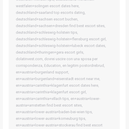
westfalen+solingen escort dates here
,
deutschland+saarland top escorts dating
,
deutschland+sachsen escort buchen
,
deutschland+sachsen+dresden find best escort sites
,
deutschland+schleswig-holstein tips
,
deutschland+schleswig-holstein+flensburg escort girl
,
deutschland+schleswig-holstein+lubeck escort dates
,
deutschland+thuringen+gera escort girls
,
dolatinvest.com
,
dovrei uscire con una sposa per
corrispondenza
,
Education
,
en legitim postordrebrud
,
en+austria+burgenland support
,
en+austria+burgenland+eisenstadt escort near me
,
en+austria+carinthia+klagenfurt escort dates here
,
en+austria+carinthia+klagenfurt escort girl
,
en+austria+carinthia+villach tips
,
en+austria+lower-
austria+amstetten find best escort sites
,
en+austria+lower-austria+baden-bei-wien tips
,
en+austria+lower-austria+korneuburg tips
,
en+austria+lower-austria+stockerau find best escort