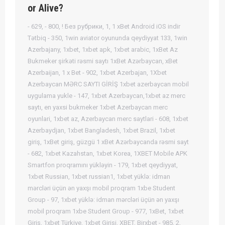
or Alive?
- 629
,
- 800
,
! Без рубрики
,
1
,
1 xBet Android iOS indir
Tətbiq - 350
,
1win aviator oyununda qeydiyyat 133
,
1win
Azerbajany
,
1xbet
,
1xbet apk
,
1xbet arabic
,
1xBet Az
Bukmeker şirkəti rəsmi saytı 1xBet Azərbaycan, xBet
Azerbaijan, 1 x Bet - 902
,
1xbet Azerbajan
,
1Xbet
Azerbaycan MƏRC SAYTI GİRİŞ 1xbet azerbaycan mobil
uygulama yukle - 147
,
1xbet Azerbaycan,1xbet az merc
saytı, en yaxsi bukmeker 1xbet Azerbaycan merc
oyunlari, 1xbet az, Azerbaycan merc saytlari - 608
,
1xbet
Azerbaydjan
,
1xbet Bangladesh
,
1xbet Brazil
,
1xbet
giriş
,
1xBet giriş, güzgü 1 xBet Azərbaycanda rəsmi sayt
- 682
,
1xbet Kazahstan
,
1xbet Korea
,
1XBET Mobile APK
Smartfon proqramını yükləyin - 179
,
1xbet qeydiyyat
,
1xbet Russian
,
1xbet russian1
,
1xbet yüklə: idman
mərcləri üçün ən yaxşı mobil proqram 1xbe Student
Group - 97
,
1xbet yüklə: idman mərcləri üçün ən yaxşı
mobil proqram 1xbe Student Group - 977
,
1xBet, 1xbet
Giriş, 1xbet Türkiye, 1xbet Girişi, XBET, Birxbet - 985
,
2
,