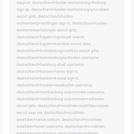
support
,
deutschland+baden-wurttemberg+freiburg
sign up
,
deutschland+baden-wurttemberg+pforzheim
escort girls
,
deutschland+baden-
wurttemberg+reutlingen sign in
,
deutschland+baden-
wurttemberg+tubingen escort girls
,
deutschland+bayern+ingolstadt search
,
deutschland+bayern+munchen escort date
,
deutschland+brandenburg+cottbus escort girls
,
deutschland+brandenburg+potsdam username
,
deutschland+hamburg-staat username
,
deutschland+hessen+hanau sign in
,
deutschland+hessen+kassel sign in
,
deutschland+hessen+wiesbaden username
,
deutschland+mecklenburg-vorpommern username
,
deutschland+mecklenburg-vorpommern+schwerin
escort girls
,
deutschland+nordrhein-westfalen+essen
escort near me
,
deutschland+nordrhein-
westfalen+hamm visitors
,
deutschland+nordrhein-
westfalen+lunen username
,
deutschland+nordrhein-
westfalen+minden tips
,
deutschland+nordrhein-