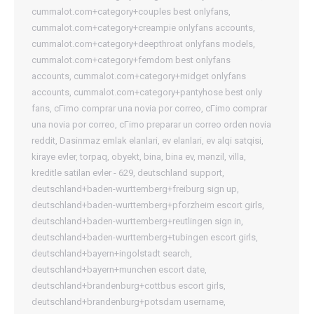
cummalot.com+category+couples best onlyfans
,
cummalot.com+category+creampie onlyfans accounts
,
cummalot.com+category+deepthroat onlyfans models
,
cummalot.com+category+femdom best onlyfans
accounts
,
cummalot.com+category+midget onlyfans
accounts
,
cummalot.com+category+pantyhose best only
fans
,
cГіmo comprar una novia por correo
,
cГіmo comprar
una novia por correo
,
cГіmo preparar un correo orden novia
reddit
,
Dasinmaz emlak elanlari, ev elanlari, ev alqi satqisi,
kiraye evler, torpaq, obyekt, bina, bina ev, mənzil, villa,
kreditle satilan evler - 629
,
deutschland support
,
deutschland+baden-wurttemberg+freiburg sign up
,
deutschland+baden-wurttemberg+pforzheim escort girls
,
deutschland+baden-wurttemberg+reutlingen sign in
,
deutschland+baden-wurttemberg+tubingen escort girls
,
deutschland+bayern+ingolstadt search
,
deutschland+bayern+munchen escort date
,
deutschland+brandenburg+cottbus escort girls
,
deutschland+brandenburg+potsdam username
,