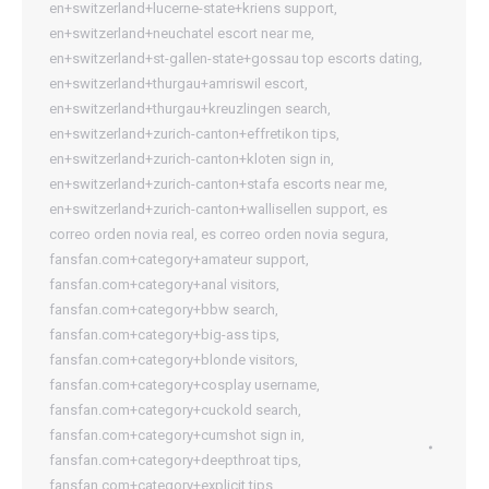
en+switzerland+lucerne-state+kriens support
,
en+switzerland+neuchatel escort near me
,
en+switzerland+st-gallen-state+gossau top escorts dating
,
en+switzerland+thurgau+amriswil escort
,
en+switzerland+thurgau+kreuzlingen search
,
en+switzerland+zurich-canton+effretikon tips
,
en+switzerland+zurich-canton+kloten sign in
,
en+switzerland+zurich-canton+stafa escorts near me
,
en+switzerland+zurich-canton+wallisellen support
,
es
correo orden novia real
,
es correo orden novia segura
,
fansfan.com+category+amateur support
,
fansfan.com+category+anal visitors
,
fansfan.com+category+bbw search
,
fansfan.com+category+big-ass tips
,
fansfan.com+category+blonde visitors
,
fansfan.com+category+cosplay username
,
fansfan.com+category+cuckold search
,
fansfan.com+category+cumshot sign in
,
fansfan.com+category+deepthroat tips
,
fansfan.com+category+explicit tips
,