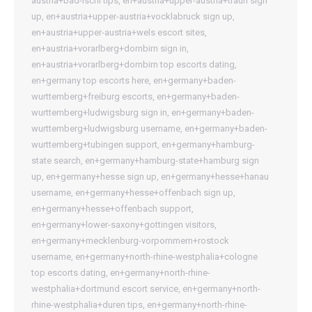
austria+bad-ischl tips
,
en+austria+upper-austria+traun sign
up
,
en+austria+upper-austria+vocklabruck sign up
,
en+austria+upper-austria+wels escort sites
,
en+austria+vorarlberg+dornbirn sign in
,
en+austria+vorarlberg+dornbirn top escorts dating
,
en+germany top escorts here
,
en+germany+baden-
wurttemberg+freiburg escorts
,
en+germany+baden-
wurttemberg+ludwigsburg sign in
,
en+germany+baden-
wurttemberg+ludwigsburg username
,
en+germany+baden-
wurttemberg+tubingen support
,
en+germany+hamburg-
state search
,
en+germany+hamburg-state+hamburg sign
up
,
en+germany+hesse sign up
,
en+germany+hesse+hanau
username
,
en+germany+hesse+offenbach sign up
,
en+germany+hesse+offenbach support
,
en+germany+lower-saxony+gottingen visitors
,
en+germany+mecklenburg-vorpommern+rostock
username
,
en+germany+north-rhine-westphalia+cologne
top escorts dating
,
en+germany+north-rhine-
westphalia+dortmund escort service
,
en+germany+north-
rhine-westphalia+duren tips
,
en+germany+north-rhine-