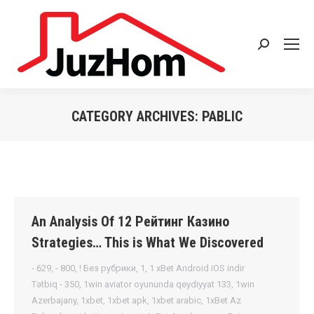
Search:
CATEGORY ARCHIVES:
PABLIC
You are here:
An Analysis Of 12 Рейтинг Казино
Strategies… This is What We Discovered
- 629
,
- 800
,
! Без рубрики
,
1
,
1 xBet Android iOS indir
Tətbiq - 350
,
1win aviator oyununda qeydiyyat 133
,
1win
Azerbajany
,
1xbet
,
1xbet apk
,
1xbet arabic
,
1xBet Az