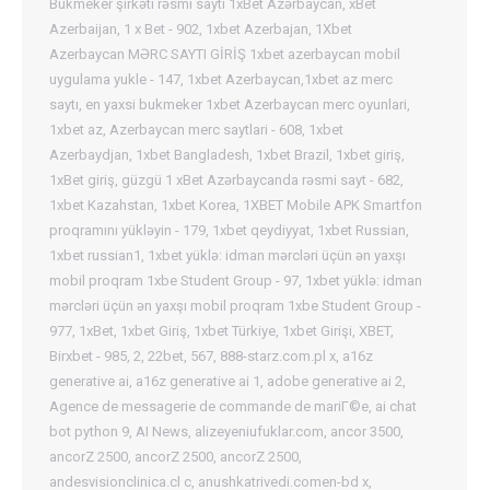
Bukmeker şirkəti rəsmi saytı 1xBet Azərbaycan, xBet
Azerbaijan, 1 x Bet - 902
,
1xbet Azerbajan
,
1Xbet
Azerbaycan MƏRC SAYTI GİRİŞ 1xbet azerbaycan mobil
uygulama yukle - 147
,
1xbet Azerbaycan,1xbet az merc
saytı, en yaxsi bukmeker 1xbet Azerbaycan merc oyunlari,
1xbet az, Azerbaycan merc saytlari - 608
,
1xbet
Azerbaydjan
,
1xbet Bangladesh
,
1xbet Brazil
,
1xbet giriş
,
1xBet giriş, güzgü 1 xBet Azərbaycanda rəsmi sayt - 682
,
1xbet Kazahstan
,
1xbet Korea
,
1XBET Mobile APK Smartfon
proqramını yükləyin - 179
,
1xbet qeydiyyat
,
1xbet Russian
,
1xbet russian1
,
1xbet yüklə: idman mərcləri üçün ən yaxşı
mobil proqram 1xbe Student Group - 97
,
1xbet yüklə: idman
mərcləri üçün ən yaxşı mobil proqram 1xbe Student Group -
977
,
1xBet, 1xbet Giriş, 1xbet Türkiye, 1xbet Girişi, XBET,
Birxbet - 985
,
2
,
22bet
,
567
,
888-starz.com.pl x
,
a16z
generative ai
,
a16z generative ai 1
,
adobe generative ai 2
,
Agence de messagerie de commande de mariГ©e
,
ai chat
bot python 9
,
AI News
,
alizeyeniufuklar.com
,
ancor 3500
,
ancorZ 2500
,
ancorZ 2500
,
ancorZ 2500
,
andesvisionclinica.cl c
,
anushkatrivedi.comen-bd x
,