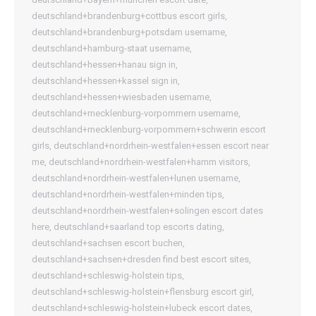
deutschland+brandenburg+cottbus escort girls
,
deutschland+brandenburg+potsdam username
,
deutschland+hamburg-staat username
,
deutschland+hessen+hanau sign in
,
deutschland+hessen+kassel sign in
,
deutschland+hessen+wiesbaden username
,
deutschland+mecklenburg-vorpommern username
,
deutschland+mecklenburg-vorpommern+schwerin escort
girls
,
deutschland+nordrhein-westfalen+essen escort near
me
,
deutschland+nordrhein-westfalen+hamm visitors
,
deutschland+nordrhein-westfalen+lunen username
,
deutschland+nordrhein-westfalen+minden tips
,
deutschland+nordrhein-westfalen+solingen escort dates
here
,
deutschland+saarland top escorts dating
,
deutschland+sachsen escort buchen
,
deutschland+sachsen+dresden find best escort sites
,
deutschland+schleswig-holstein tips
,
deutschland+schleswig-holstein+flensburg escort girl
,
deutschland+schleswig-holstein+lubeck escort dates
,