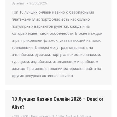
By
admin
20/06/2026
Топ 10 лучших онлайн казино с безопасными
платежами В их портфолио есть несколько
популярных вариантов рулетки, каждый из
которых имеет свои особенности. В окне каждой
игры прикреплен флажок, указывающий на язык
трансляции. Дилеры могут разговаривать на
английском, русском, португальском, испанском,
турецком, индийском, итальянском и арабском
языках. При использовании материалов сайта на
других ресурсах активная ссылка…
10 Лучших Казино Онлайн 2026 – Dead or
Alive?
- 629
,
- 800
,
! Без рубрики
,
1
,
1 xBet Android iOS indir