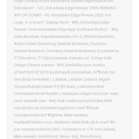
Edge Canada Is this automated system legitimate in the
first place? - 127
,
Immediate Edge Review 100% WINNING
APP OR SCAM? - 45
,
Immediate Edge Review 2023: Is it
Legit, or a Scam? Signup Now! - 885
,
Immediate Edge
Review: How Immediate Edge App Software Works? - 406
,
India Mostbet
,
inquisitivereader.com z
,
Internet Business,
Audio-Video Streaming
,
Internet Business, Domains
,
Internet Business, Domains
,
Internet Business, Ecommerce
,
IT Education
,
IT Образование
,
Kassam az: Onlayn Ode
Onlayn Ödəmə sistemi - 895
,
kimkafka.com
,
kuinka
pГ¤ivГ¤mГ¤Г¤rГ¤ postimyynti morsiamen
,
KГ¶nnen Sie
eine Braut bestellen?
,
Lalabet
,
Lalabet Casino3
,
legale
Versandhandel Seiten fГјr BrГ¤ute
,
Lesbienne Mail
Commande Bride Reddit
,
Lisenziyalı onlayn kazinolar: saytı
necə seçmək olar - 964
,
mail i ordning brud kostar
,
Mail
narudЕѕbe za mladenke legitimne
,
mariГ©e par
correspondance lГ©gitime
,
Maxi reviewe
,
medipekfashion.com
,
Meilleurs sites Web de la mariГ©e
par correspondance 2022
,
mineralpro.ru 170
,
mini-review
,
Mini-reviews
,
mombrand
,
Mono slot
,
Monobrand
,