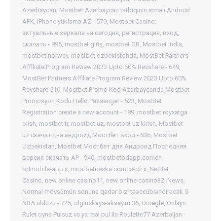
Azerbaycan
,
Mostbet Azərbaycan tətbiqinin icmalı Android
APK, iPhone yükləmə AZ - 579
,
Mostbet Casino:
актуальные зеркала на сегодня, регистрация, вход,
скачать - 995
,
mostbet giriş
,
mostbet GR
,
Mostbet India
,
mostbet norway
,
mostbet ozbekistonda
,
MostBet Partners
Affiliate Program Review 2023 Upto 60% Revshare - 649
,
MostBet Partners Affiliate Program Review 2023 Upto 60%
Revshare 510
,
Mostbet Promo Kod Azərbaycanda Mostbet
Promosyon Kodu Hello Passenger - 523
,
MostBet
Registration create a new account - 189
,
mostbet royxatga
olish
,
mostbet tr
,
mostbet uz
,
mostbet uz kirish
,
Mostbet
uz скачать на андроид Мостбет вход - 636
,
Mostbet
Uzbekistan
,
Mostbet Мостбет для Андроид Последняя
версия скачать AP - 940
,
mostbetbdapp.comen-
bdmobile-app x
,
mostbetceska.comcs-cz x
,
NetBet
Casino
,
new online casino11
,
new online casino32
,
News
,
Normal mövsümün sonuna qədər bizi təəccübləndirəcək 5
NBA ulduzu - 725
,
olginskaya-aksay.ru 36
,
Omegle
,
Onlayn
Rulet oyna Pulsuz və ya real pul ilə Roulette77 Azerbaijan -