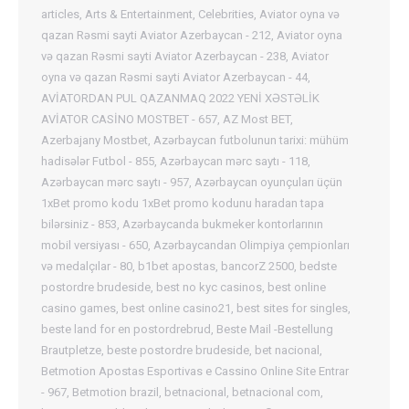
articles
,
Arts & Entertainment, Celebrities
,
Aviator oyna və
qazan Rəsmi sayti Aviator Azerbaycan - 212
,
Aviator oyna
və qazan Rəsmi sayti Aviator Azerbaycan - 238
,
Aviator
oyna və qazan Rəsmi sayti Aviator Azerbaycan - 44
,
AVİATORDAN PUL QAZANMAQ 2022 YENİ XƏSTƏLİK
AVİATOR CASİNO MOSTBET - 657
,
AZ Most BET
,
Azerbajany Mostbet
,
Azərbaycan futbolunun tarixi: mühüm
hadisələr Futbol - 855
,
Azərbaycan mərc saytı - 118
,
Azərbaycan mərc saytı - 957
,
Azərbaycan oyunçuları üçün
1xBet promo kodu 1xBet promo kodunu haradan tapa
bilərsiniz - 853
,
Azərbaycanda bukmeker kontorlarının
mobil versiyası - 650
,
Azərbaycandan Olimpiya çempionları
və medalçılar - 80
,
b1bet apostas
,
bancorZ 2500
,
bedste
postordre brudeside
,
best no kyc casinos
,
best online
casino games
,
best online casino21
,
best sites for singles
,
beste land for en postordrebrud
,
Beste Mail -Bestellung
Brautpletze
,
beste postordre brudeside
,
bet nacional
,
Betmotion Apostas Esportivas e Cassino Online Site Entrar
- 967
,
Betmotion brazil
,
betnacional
,
betnacional com
,