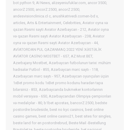
bot python 9
,
AI News
,
alizeyeniufuklar.com
,
ancor 3500
,
ancorZ 2500
,
ancorZ 2500
,
ancorZ 2500
,
andesvisionclinica.cl c
,
anushkatrivedi.comen-bd x
,
articles
,
Arts & Entertainment, Celebrities
,
Aviator oyna və
qazan Rəsmi sayti Aviator Azerbaycan - 212
,
Aviator oyna
və qazan Rəsmi sayti Aviator Azerbaycan - 238
,
Aviator
oyna və qazan Rəsmi sayti Aviator Azerbaycan - 44
,
AVİATORDAN PUL QAZANMAQ 2022 YENİ XƏSTƏLİK
AVİATOR CASİNO MOSTBET - 657
,
AZ Most BET
,
Azerbajany Mostbet
,
Azərbaycan futbolunun tarixi: mühüm
hadisələr Futbol - 855
,
Azərbaycan mərc saytı - 118
,
Azərbaycan mərc saytı - 957
,
Azərbaycan oyunçuları üçün
1xBet promo kodu 1xBet promo kodunu haradan tapa
bilərsiniz - 853
,
Azərbaycanda bukmeker kontorlarının
mobil versiyası - 650
,
Azərbaycandan Olimpiya çempionları
və medalçılar - 80
,
b1bet apostas
,
bancorZ 2500
,
bedste
postordre brudeside
,
best no kyc casinos
,
best online
casino games
,
best online casino21
,
best sites for singles
,
beste land for en postordrebrud
,
Beste Mail -Bestellung
Brautpletze
,
beste postordre brudeside
,
bet nacional
,