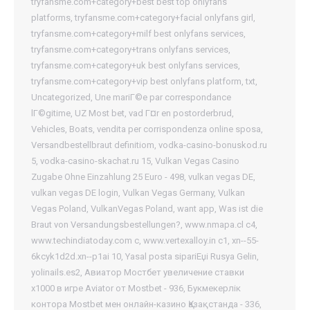
tryfansme.com+category+best best top onlyfans
platforms
,
tryfansme.com+category+facial onlyfans girl
,
tryfansme.com+category+milf best onlyfans services
,
tryfansme.com+category+trans onlyfans services
,
tryfansme.com+category+uk best onlyfans services
,
tryfansme.com+category+vip best onlyfans platform
,
txt
,
Uncategorized
,
Une mariГ©e par correspondance
lГ©gitime
,
UZ Most bet
,
vad Г¤r en postorderbrud
,
Vehicles, Boats
,
vendita per corrispondenza online sposa
,
Versandbestellbraut definitiom
,
vodka-casino-bonuskod.ru
5
,
vodka-casino-skachat.ru 15
,
Vulkan Vegas Casino
Zugabe Ohne Einzahlung 25 Euro - 498
,
vulkan vegas DE
,
vulkan vegas DE login
,
Vulkan Vegas Germany
,
Vulkan
Vegas Poland
,
VulkanVegas Poland
,
want app
,
Was ist die
Braut von Versandungsbestellungen?
,
www.nmapa.cl c4
,
www.techindiatoday.com c
,
www.vertexalloy.in c1
,
xn--55-
6kcyk1d2d.xn--p1ai 10
,
Yasal posta sipariЕџi Rusya Gelin
,
yolinails.es2
,
Авиатор Мостбет увеличение ставки
х1000 в игре Aviator от Mostbet - 936
,
Букмекерлік
контора Mostbet мен онлайн-казино Қазақстанда - 336
,