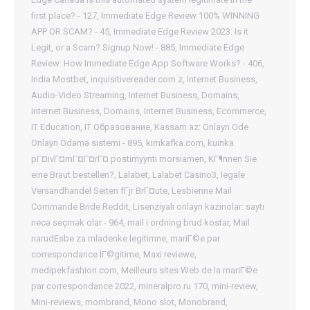
first place? - 127
,
Immediate Edge Review 100% WINNING
APP OR SCAM? - 45
,
Immediate Edge Review 2023: Is it
Legit, or a Scam? Signup Now! - 885
,
Immediate Edge
Review: How Immediate Edge App Software Works? - 406
,
India Mostbet
,
inquisitivereader.com z
,
Internet Business,
Audio-Video Streaming
,
Internet Business, Domains
,
Internet Business, Domains
,
Internet Business, Ecommerce
,
IT Education
,
IT Образование
,
Kassam az: Onlayn Ode
Onlayn Ödəmə sistemi - 895
,
kimkafka.com
,
kuinka
pГ¤ivГ¤mГ¤Г¤rГ¤ postimyynti morsiamen
,
KГ¶nnen Sie
eine Braut bestellen?
,
Lalabet
,
Lalabet Casino3
,
legale
Versandhandel Seiten fГјr BrГ¤ute
,
Lesbienne Mail
Commande Bride Reddit
,
Lisenziyalı onlayn kazinolar: saytı
necə seçmək olar - 964
,
mail i ordning brud kostar
,
Mail
narudЕѕbe za mladenke legitimne
,
mariГ©e par
correspondance lГ©gitime
,
Maxi reviewe
,
medipekfashion.com
,
Meilleurs sites Web de la mariГ©e
par correspondance 2022
,
mineralpro.ru 170
,
mini-review
,
Mini-reviews
,
mombrand
,
Mono slot
,
Monobrand
,