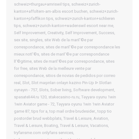
schweiz+thurgau+amriswil tips
,
schweiz+zurich-
kanton+affoltern-am-albis escort buchen
,
schweiz+zurich-
kanton+pfaffikon tips
,
schweiz+zurich-kanton+schlieren
tips
,
schweiz+zurich-kanton+wadenswil escort near me
,
Self Improvement, Creativity
,
Self Improvement, Success
,
sex site
,
singles
,
site Web de la mariГ©e par
correspondance
,
sites de mariГ©e par correspondance les
mieux notГ©s
,
sites de mariГ©e par correspondance
lГ©gitime
,
sites de mariГ©es par correspondance
,
sites
for free
,
sites Web de la meilleure vente par
correspondance
,
sitios de novias de pedidos por correo
real
,
Slot
,
Slot maşınları onlayn kazino Pin-Up ᐉ Slotları
oynayın - 757
,
Slots
,
Sober living
,
Software development
,
spasateli44.ru 120
,
stakecasino-ru.ru
,
Təyyarə oyunu 1win
1win Aviator game - 72
,
Təyyarə oyunu 1win 1win Aviator
game 87
,
tips for a
,
top mail ordre brudesider.
,
topp tio
postorder brud webbplats
,
Travel & Leisure, Aviation
,
Travel & Leisure, Boating
,
Travel & Leisure, Vacations
,
tryfansme.com onlyfans services
,