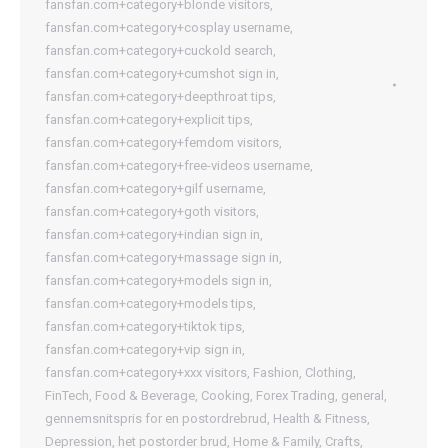
fansfan.com+category+blonde visitors
,
fansfan.com+category+cosplay username
,
fansfan.com+category+cuckold search
,
fansfan.com+category+cumshot sign in
,
fansfan.com+category+deepthroat tips
,
fansfan.com+category+explicit tips
,
fansfan.com+category+femdom visitors
,
fansfan.com+category+free-videos username
,
fansfan.com+category+gilf username
,
fansfan.com+category+goth visitors
,
fansfan.com+category+indian sign in
,
fansfan.com+category+massage sign in
,
fansfan.com+category+models sign in
,
fansfan.com+category+models tips
,
fansfan.com+category+tiktok tips
,
fansfan.com+category+vip sign in
,
fansfan.com+category+xxx visitors
,
Fashion, Clothing
,
FinTech
,
Food & Beverage, Cooking
,
Forex Trading
,
general
,
gennemsnitspris for en postordrebrud
,
Health & Fitness,
Depression
,
het postorder brud
,
Home & Family, Crafts
,