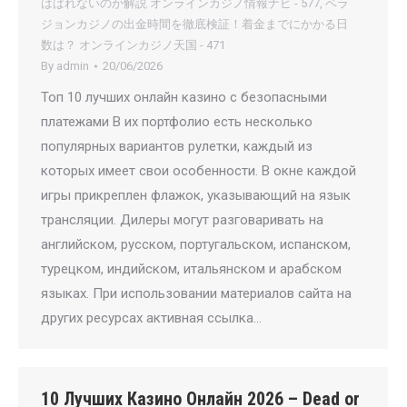
はばれないのか解説 オンラインカジノ情報ナビ - 577
,
ベラ
ジョンカジノの出金時間を徹底検証！着金までにかかる日
数は？ オンラインカジノ天国 - 471
By
admin
20/06/2026
Топ 10 лучших онлайн казино с безопасными
платежами В их портфолио есть несколько
популярных вариантов рулетки, каждый из
которых имеет свои особенности. В окне каждой
игры прикреплен флажок, указывающий на язык
трансляции. Дилеры могут разговаривать на
английском, русском, португальском, испанском,
турецком, индийском, итальянском и арабском
языках. При использовании материалов сайта на
других ресурсах активная ссылка…
10 Лучших Казино Онлайн 2026 – Dead or