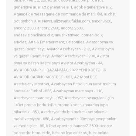
Birxbet - 985
,
2
,
22bet
,
567
,
888-starz.com.pl x
,
a16z
generative ai
,
a16z generative ai 1
,
adobe generative ai 2
,
Agence de messagerie de commande de mariГ©e
,
ai chat
bot python 9
,
AI News
,
alizeyeniufuklar.com
,
ancor 3500
,
ancorZ 2500
,
ancorZ 2500
,
ancorZ 2500
,
andesvisionclinica.cl c
,
anushkatrivedi.comen-bd x
,
articles
,
Arts & Entertainment, Celebrities
,
Aviator oyna və
qazan Rəsmi sayti Aviator Azerbaycan - 212
,
Aviator oyna
və qazan Rəsmi sayti Aviator Azerbaycan - 238
,
Aviator
oyna və qazan Rəsmi sayti Aviator Azerbaycan - 44
,
AVİATORDAN PUL QAZANMAQ 2022 YENİ XƏSTƏLİK
AVİATOR CASİNO MOSTBET - 657
,
AZ Most BET
,
Azerbajany Mostbet
,
Azərbaycan futbolunun tarixi: mühüm
hadisələr Futbol - 855
,
Azərbaycan mərc saytı - 118
,
Azərbaycan mərc saytı - 957
,
Azərbaycan oyunçuları üçün
1xBet promo kodu 1xBet promo kodunu haradan tapa
bilərsiniz - 853
,
Azərbaycanda bukmeker kontorlarının
mobil versiyası - 650
,
Azərbaycandan Olimpiya çempionları
və medalçılar - 80
,
b1bet apostas
,
bancorZ 2500
,
bedste
postordre brudeside
,
best no kyc casinos
,
best online