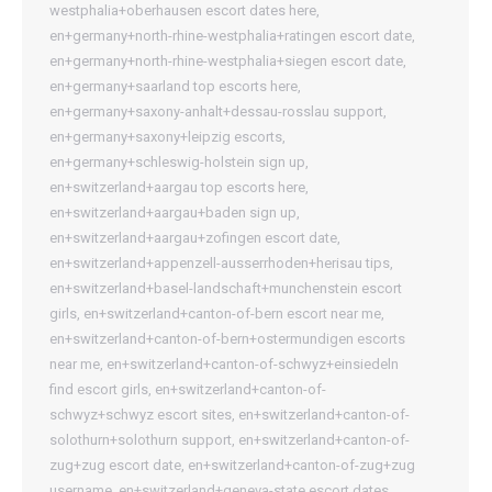
westphalia+oberhausen escort dates here
,
en+germany+north-rhine-westphalia+ratingen escort date
,
en+germany+north-rhine-westphalia+siegen escort date
,
en+germany+saarland top escorts here
,
en+germany+saxony-anhalt+dessau-rosslau support
,
en+germany+saxony+leipzig escorts
,
en+germany+schleswig-holstein sign up
,
en+switzerland+aargau top escorts here
,
en+switzerland+aargau+baden sign up
,
en+switzerland+aargau+zofingen escort date
,
en+switzerland+appenzell-ausserrhoden+herisau tips
,
en+switzerland+basel-landschaft+munchenstein escort
girls
,
en+switzerland+canton-of-bern escort near me
,
en+switzerland+canton-of-bern+ostermundigen escorts
near me
,
en+switzerland+canton-of-schwyz+einsiedeln
find escort girls
,
en+switzerland+canton-of-
schwyz+schwyz escort sites
,
en+switzerland+canton-of-
solothurn+solothurn support
,
en+switzerland+canton-of-
zug+zug escort date
,
en+switzerland+canton-of-zug+zug
username
,
en+switzerland+geneva-state escort dates
,