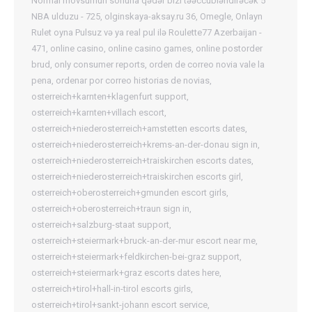
Normal mövsümün sonuna qədər bizi təəccübləndirəcək 5
NBA ulduzu - 725
,
olginskaya-aksay.ru 36
,
Omegle
,
Onlayn
Rulet oyna Pulsuz və ya real pul ilə Roulette77 Azerbaijan -
471
,
online casino
,
online casino games
,
online postorder
brud
,
only consumer reports
,
orden de correo novia vale la
pena
,
ordenar por correo historias de novias
,
osterreich+karnten+klagenfurt support
,
osterreich+karnten+villach escort
,
osterreich+niederosterreich+amstetten escorts dates
,
osterreich+niederosterreich+krems-an-der-donau sign in
,
osterreich+niederosterreich+traiskirchen escorts dates
,
osterreich+niederosterreich+traiskirchen escorts girl
,
osterreich+oberosterreich+gmunden escort girls
,
osterreich+oberosterreich+traun sign in
,
osterreich+salzburg-staat support
,
osterreich+steiermark+bruck-an-der-mur escort near me
,
osterreich+steiermark+feldkirchen-bei-graz support
,
osterreich+steiermark+graz escorts dates here
,
osterreich+tirol+hall-in-tirol escorts girls
,
osterreich+tirol+sankt-johann escort service
,