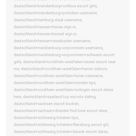
deutschland+brandenburg+cottbus escort girls
,
deutschland+brandenburg+potsdam username
,
deutschland+hamburg-staat username
,
deutschland+hessen+hanau sign in
,
deutschland+hessen+kassel sign in
,
deutschland+hessen+wiesbaden username
,
deutschland+mecklenburg-vorpommern username
,
deutschland+mecklenburg-vorpommern+schwerin escort
girls
,
deutschland+nordrhein-westfalen+essen escort near
me
,
deutschland+nordrhein-westfalen+hamm visitors
,
deutschland+nordrhein-westfalen+lunen username
,
deutschland+nordrhein-westfalen+minden tips
,
deutschland+nordrhein-westfalen+solingen escort dates
here
,
deutschland+saarland top escorts dating
,
deutschland+sachsen escort buchen
,
deutschland+sachsen+dresden find best escort sites
,
deutschland+schleswig-holstein tips
,
deutschland+schleswig-holstein+flensburg escort girl
,
deutschland+schleswig-holstein+lubeck escort dates
,