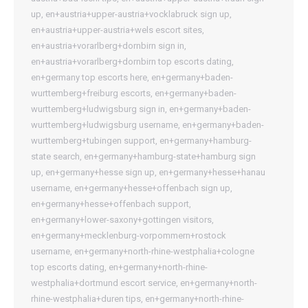
up
,
en+austria+upper-austria+vocklabruck sign up
,
en+austria+upper-austria+wels escort sites
,
en+austria+vorarlberg+dornbirn sign in
,
en+austria+vorarlberg+dornbirn top escorts dating
,
en+germany top escorts here
,
en+germany+baden-
wurttemberg+freiburg escorts
,
en+germany+baden-
wurttemberg+ludwigsburg sign in
,
en+germany+baden-
wurttemberg+ludwigsburg username
,
en+germany+baden-
wurttemberg+tubingen support
,
en+germany+hamburg-
state search
,
en+germany+hamburg-state+hamburg sign
up
,
en+germany+hesse sign up
,
en+germany+hesse+hanau
username
,
en+germany+hesse+offenbach sign up
,
en+germany+hesse+offenbach support
,
en+germany+lower-saxony+gottingen visitors
,
en+germany+mecklenburg-vorpommern+rostock
username
,
en+germany+north-rhine-westphalia+cologne
top escorts dating
,
en+germany+north-rhine-
westphalia+dortmund escort service
,
en+germany+north-
rhine-westphalia+duren tips
,
en+germany+north-rhine-