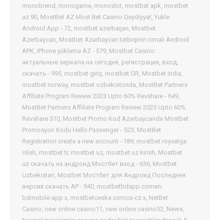
monobrend
,
monogame
,
monoslot
,
mostbet apk
,
mostbet
az 90
,
MostBet AZ Most Bet Casino Qeydiyyat, Yukle
Android App - 72
,
mostbet azerbaijan
,
Mostbet
Azerbaycan
,
Mostbet Azərbaycan tətbiqinin icmalı Android
APK, iPhone yükləmə AZ - 579
,
Mostbet Casino:
актуальные зеркала на сегодня, регистрация, вход,
скачать - 995
,
mostbet giriş
,
mostbet GR
,
Mostbet India
,
mostbet norway
,
mostbet ozbekistonda
,
MostBet Partners
Affiliate Program Review 2023 Upto 60% Revshare - 649
,
MostBet Partners Affiliate Program Review 2023 Upto 60%
Revshare 510
,
Mostbet Promo Kod Azərbaycanda Mostbet
Promosyon Kodu Hello Passenger - 523
,
MostBet
Registration create a new account - 189
,
mostbet royxatga
olish
,
mostbet tr
,
mostbet uz
,
mostbet uz kirish
,
Mostbet
uz скачать на андроид Мостбет вход - 636
,
Mostbet
Uzbekistan
,
Mostbet Мостбет для Андроид Последняя
версия скачать AP - 940
,
mostbetbdapp.comen-
bdmobile-app x
,
mostbetceska.comcs-cz x
,
NetBet
Casino
,
new online casino11
,
new online casino32
,
News
,