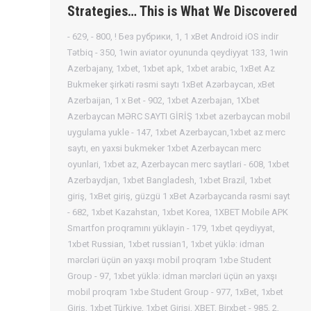
Strategies… This is What We Discovered
- 629
,
- 800
,
! Без рубрики
,
1
,
1 xBet Android iOS indir
Tətbiq - 350
,
1win aviator oyununda qeydiyyat 133
,
1win
Azerbajany
,
1xbet
,
1xbet apk
,
1xbet arabic
,
1xBet Az
Bukmeker şirkəti rəsmi saytı 1xBet Azərbaycan, xBet
Azerbaijan, 1 x Bet - 902
,
1xbet Azerbajan
,
1Xbet
Azerbaycan MƏRC SAYTI GİRİŞ 1xbet azerbaycan mobil
uygulama yukle - 147
,
1xbet Azerbaycan,1xbet az merc
saytı, en yaxsi bukmeker 1xbet Azerbaycan merc
oyunlari, 1xbet az, Azerbaycan merc saytlari - 608
,
1xbet
Azerbaydjan
,
1xbet Bangladesh
,
1xbet Brazil
,
1xbet
giriş
,
1xBet giriş, güzgü 1 xBet Azərbaycanda rəsmi sayt
- 682
,
1xbet Kazahstan
,
1xbet Korea
,
1XBET Mobile APK
Smartfon proqramını yükləyin - 179
,
1xbet qeydiyyat
,
1xbet Russian
,
1xbet russian1
,
1xbet yüklə: idman
mərcləri üçün ən yaxşı mobil proqram 1xbe Student
Group - 97
,
1xbet yüklə: idman mərcləri üçün ən yaxşı
mobil proqram 1xbe Student Group - 977
,
1xBet, 1xbet
Giriş, 1xbet Türkiye, 1xbet Girişi, XBET, Birxbet - 985
,
2
,