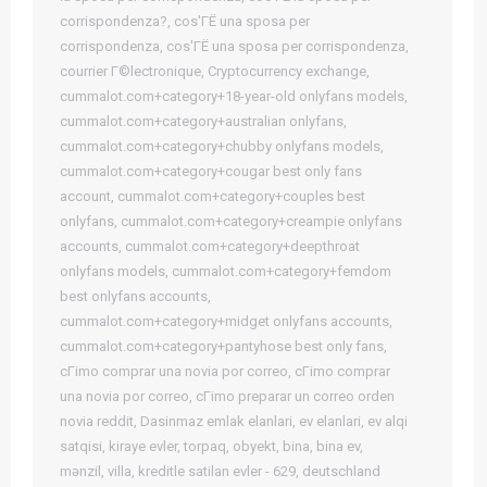
corrispondenza?
,
cos'ГЁ una sposa per
corrispondenza
,
cos'ГЁ una sposa per corrispondenza
,
courrier Г©lectronique
,
Cryptocurrency exchange
,
cummalot.com+category+18-year-old onlyfans models
,
cummalot.com+category+australian onlyfans
,
cummalot.com+category+chubby onlyfans models
,
cummalot.com+category+cougar best only fans
account
,
cummalot.com+category+couples best
onlyfans
,
cummalot.com+category+creampie onlyfans
accounts
,
cummalot.com+category+deepthroat
onlyfans models
,
cummalot.com+category+femdom
best onlyfans accounts
,
cummalot.com+category+midget onlyfans accounts
,
cummalot.com+category+pantyhose best only fans
,
cГіmo comprar una novia por correo
,
cГіmo comprar
una novia por correo
,
cГіmo preparar un correo orden
novia reddit
,
Dasinmaz emlak elanlari, ev elanlari, ev alqi
satqisi, kiraye evler, torpaq, obyekt, bina, bina ev,
mənzil, villa, kreditle satilan evler - 629
,
deutschland