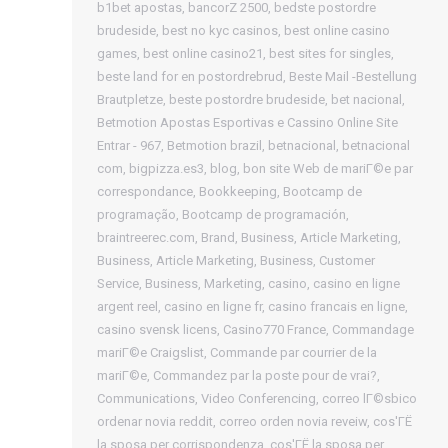
b1bet apostas
,
bancorZ 2500
,
bedste postordre
brudeside
,
best no kyc casinos
,
best online casino
games
,
best online casino21
,
best sites for singles
,
beste land for en postordrebrud
,
Beste Mail -Bestellung
Brautpletze
,
beste postordre brudeside
,
bet nacional
,
Betmotion Apostas Esportivas e Cassino Online Site
Entrar - 967
,
Betmotion brazil
,
betnacional
,
betnacional
com
,
bigpizza.es3
,
blog
,
bon site Web de mariГ©e par
correspondance
,
Bookkeeping
,
Bootcamp de
programação
,
Bootcamp de programación
,
braintreerec.com
,
Brand
,
Business, Article Marketing
,
Business, Article Marketing
,
Business, Customer
Service
,
Business, Marketing
,
casino
,
casino en ligne
argent reel
,
casino en ligne fr
,
casino francais en ligne
,
casino svensk licens
,
Casino770 France
,
Commandage
mariГ©e Craigslist
,
Commande par courrier de la
mariГ©e
,
Commandez par la poste pour de vrai?
,
Communications, Video Conferencing
,
correo lГ©sbico
ordenar novia reddit
,
correo orden novia reveiw
,
cos'ГЁ
la sposa per corrispondenza
,
cos'ГЁ la sposa per