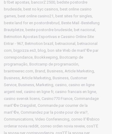
b1bet apostas
,
bancorZ 2500
,
bedste postordre
brudeside
,
best no kyc casinos
,
best online casino
games
,
best online casino21
,
best sites for singles
,
beste land for en postordrebrud
,
Beste Mail -Bestellung
Brautpletze
,
beste postordre brudeside
,
bet nacional
,
Betmotion Apostas Esportivas e Cassino Online Site
Entrar - 967
,
Betmotion brazil
,
betnacional
,
betnacional
com
,
bigpizza.es3
,
blog
,
bon site Web de mariГ©e par
correspondance
,
Bookkeeping
,
Bootcamp de
programação
,
Bootcamp de programación
,
braintreerec.com
,
Brand
,
Business, Article Marketing
,
Business, Article Marketing
,
Business, Customer
Service
,
Business, Marketing
,
casino
,
casino en ligne
argent reel
,
casino en ligne fr
,
casino francais en ligne
,
casino svensk licens
,
Casino770 France
,
Commandage
mariГ©e Craigslist
,
Commande par courrier de la
mariГ©e
,
Commandez par la poste pour de vrai?
,
Communications, Video Conferencing
,
correo lГ©sbico
ordenar novia reddit
,
correo orden novia reveiw
,
cos'ГЁ
la sposa per corrispondenza
,
cos'ГЁ la sposa per