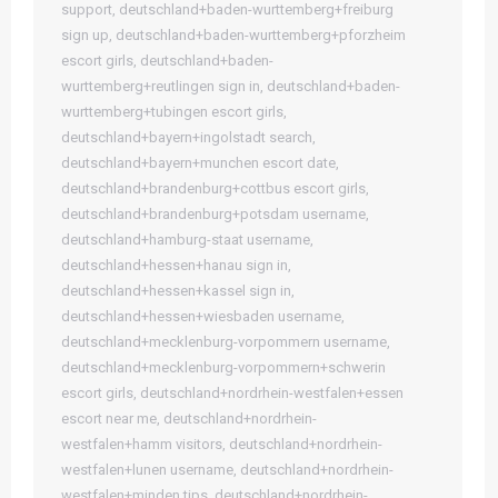
support
,
deutschland+baden-wurttemberg+freiburg
sign up
,
deutschland+baden-wurttemberg+pforzheim
escort girls
,
deutschland+baden-
wurttemberg+reutlingen sign in
,
deutschland+baden-
wurttemberg+tubingen escort girls
,
deutschland+bayern+ingolstadt search
,
deutschland+bayern+munchen escort date
,
deutschland+brandenburg+cottbus escort girls
,
deutschland+brandenburg+potsdam username
,
deutschland+hamburg-staat username
,
deutschland+hessen+hanau sign in
,
deutschland+hessen+kassel sign in
,
deutschland+hessen+wiesbaden username
,
deutschland+mecklenburg-vorpommern username
,
deutschland+mecklenburg-vorpommern+schwerin
escort girls
,
deutschland+nordrhein-westfalen+essen
escort near me
,
deutschland+nordrhein-
westfalen+hamm visitors
,
deutschland+nordrhein-
westfalen+lunen username
,
deutschland+nordrhein-
westfalen+minden tips
,
deutschland+nordrhein-