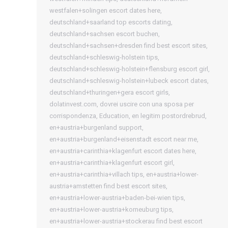
westfalen+solingen escort dates here
,
deutschland+saarland top escorts dating
,
deutschland+sachsen escort buchen
,
deutschland+sachsen+dresden find best escort sites
,
deutschland+schleswig-holstein tips
,
deutschland+schleswig-holstein+flensburg escort girl
,
deutschland+schleswig-holstein+lubeck escort dates
,
deutschland+thuringen+gera escort girls
,
dolatinvest.com
,
dovrei uscire con una sposa per
corrispondenza
,
Education
,
en legitim postordrebrud
,
en+austria+burgenland support
,
en+austria+burgenland+eisenstadt escort near me
,
en+austria+carinthia+klagenfurt escort dates here
,
en+austria+carinthia+klagenfurt escort girl
,
en+austria+carinthia+villach tips
,
en+austria+lower-
austria+amstetten find best escort sites
,
en+austria+lower-austria+baden-bei-wien tips
,
en+austria+lower-austria+korneuburg tips
,
en+austria+lower-austria+stockerau find best escort