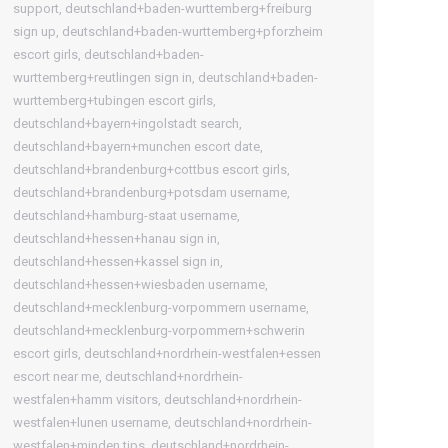
support
,
deutschland+baden-wurttemberg+freiburg
sign up
,
deutschland+baden-wurttemberg+pforzheim
escort girls
,
deutschland+baden-
wurttemberg+reutlingen sign in
,
deutschland+baden-
wurttemberg+tubingen escort girls
,
deutschland+bayern+ingolstadt search
,
deutschland+bayern+munchen escort date
,
deutschland+brandenburg+cottbus escort girls
,
deutschland+brandenburg+potsdam username
,
deutschland+hamburg-staat username
,
deutschland+hessen+hanau sign in
,
deutschland+hessen+kassel sign in
,
deutschland+hessen+wiesbaden username
,
deutschland+mecklenburg-vorpommern username
,
deutschland+mecklenburg-vorpommern+schwerin
escort girls
,
deutschland+nordrhein-westfalen+essen
escort near me
,
deutschland+nordrhein-
westfalen+hamm visitors
,
deutschland+nordrhein-
westfalen+lunen username
,
deutschland+nordrhein-
westfalen+minden tips
,
deutschland+nordrhein-