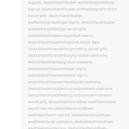
support
,
deutschland+baden-wurttemberg+freiburg
sign up
,
deutschland+baden-wurttemberg+pforzheim
escort girls
,
deutschland+baden-
wurttemberg+reutlingen sign in
,
deutschland+baden-
wurttemberg+tubingen escort girls
,
deutschland+bayern+ingolstadt search
,
deutschland+bayern+munchen escort date
,
deutschland+brandenburg+cottbus escort girls
,
deutschland+brandenburg+potsdam username
,
deutschland+hamburg-staat username
,
deutschland+hessen+hanau sign in
,
deutschland+hessen+kassel sign in
,
deutschland+hessen+wiesbaden username
,
deutschland+mecklenburg-vorpommern username
,
deutschland+mecklenburg-vorpommern+schwerin
escort girls
,
deutschland+nordrhein-westfalen+essen
escort near me
,
deutschland+nordrhein-
westfalen+hamm visitors
,
deutschland+nordrhein-
westfalen+lunen username
,
deutschland+nordrhein-
westfalen+minden tips
,
deutschland+nordrhein-