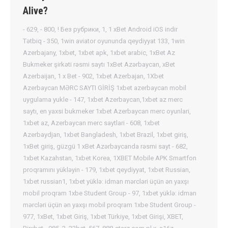
Alive?
- 629
,
- 800
,
! Без рубрики
,
1
,
1 xBet Android iOS indir
Tətbiq - 350
,
1win aviator oyununda qeydiyyat 133
,
1win
Azerbajany
,
1xbet
,
1xbet apk
,
1xbet arabic
,
1xBet Az
Bukmeker şirkəti rəsmi saytı 1xBet Azərbaycan, xBet
Azerbaijan, 1 x Bet - 902
,
1xbet Azerbajan
,
1Xbet
Azerbaycan MƏRC SAYTI GİRİŞ 1xbet azerbaycan mobil
uygulama yukle - 147
,
1xbet Azerbaycan,1xbet az merc
saytı, en yaxsi bukmeker 1xbet Azerbaycan merc oyunlari,
1xbet az, Azerbaycan merc saytlari - 608
,
1xbet
Azerbaydjan
,
1xbet Bangladesh
,
1xbet Brazil
,
1xbet giriş
,
1xBet giriş, güzgü 1 xBet Azərbaycanda rəsmi sayt - 682
,
1xbet Kazahstan
,
1xbet Korea
,
1XBET Mobile APK Smartfon
proqramını yükləyin - 179
,
1xbet qeydiyyat
,
1xbet Russian
,
1xbet russian1
,
1xbet yüklə: idman mərcləri üçün ən yaxşı
mobil proqram 1xbe Student Group - 97
,
1xbet yüklə: idman
mərcləri üçün ən yaxşı mobil proqram 1xbe Student Group -
977
,
1xBet, 1xbet Giriş, 1xbet Türkiye, 1xbet Girişi, XBET,