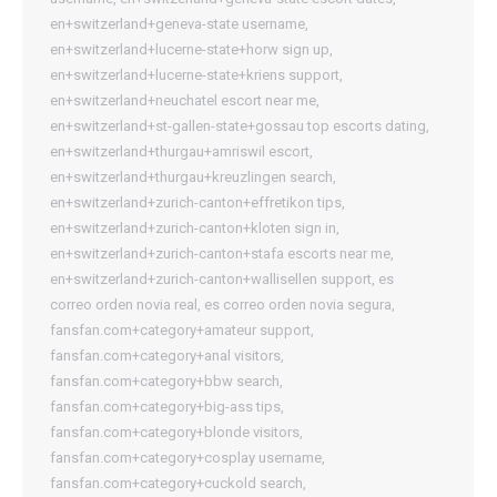
en+switzerland+geneva-state username
,
en+switzerland+lucerne-state+horw sign up
,
en+switzerland+lucerne-state+kriens support
,
en+switzerland+neuchatel escort near me
,
en+switzerland+st-gallen-state+gossau top escorts dating
,
en+switzerland+thurgau+amriswil escort
,
en+switzerland+thurgau+kreuzlingen search
,
en+switzerland+zurich-canton+effretikon tips
,
en+switzerland+zurich-canton+kloten sign in
,
en+switzerland+zurich-canton+stafa escorts near me
,
en+switzerland+zurich-canton+wallisellen support
,
es
correo orden novia real
,
es correo orden novia segura
,
fansfan.com+category+amateur support
,
fansfan.com+category+anal visitors
,
fansfan.com+category+bbw search
,
fansfan.com+category+big-ass tips
,
fansfan.com+category+blonde visitors
,
fansfan.com+category+cosplay username
,
fansfan.com+category+cuckold search
,