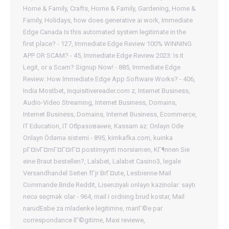
Home & Family, Crafts
,
Home & Family, Gardening
,
Home &
Family, Holidays
,
how does generative ai work
,
Immediate
Edge Canada Is this automated system legitimate in the
first place? - 127
,
Immediate Edge Review 100% WINNING
APP OR SCAM? - 45
,
Immediate Edge Review 2023: Is it
Legit, or a Scam? Signup Now! - 885
,
Immediate Edge
Review: How Immediate Edge App Software Works? - 406
,
India Mostbet
,
inquisitivereader.com z
,
Internet Business,
Audio-Video Streaming
,
Internet Business, Domains
,
Internet Business, Domains
,
Internet Business, Ecommerce
,
IT Education
,
IT Образование
,
Kassam az: Onlayn Ode
Onlayn Ödəmə sistemi - 895
,
kimkafka.com
,
kuinka
pГ¤ivГ¤mГ¤Г¤rГ¤ postimyynti morsiamen
,
KГ¶nnen Sie
eine Braut bestellen?
,
Lalabet
,
Lalabet Casino3
,
legale
Versandhandel Seiten fГјr BrГ¤ute
,
Lesbienne Mail
Commande Bride Reddit
,
Lisenziyalı onlayn kazinolar: saytı
necə seçmək olar - 964
,
mail i ordning brud kostar
,
Mail
narudЕѕbe za mladenke legitimne
,
mariГ©e par
correspondance lГ©gitime
,
Maxi reviewe
,