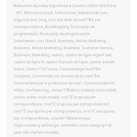
Betmotion Apostas Esportivas e Cassino Online Site Entrar
- 967
,
Betmotion brazil
,
betnacional
,
betnacional com
,
bigpizza.es3
,
blog
,
bon site Web de mariГ©e par
correspondance
,
Bookkeeping
,
Bootcamp de
programação
,
Bootcamp de programación
,
braintreerec.com
,
Brand
,
Business, Article Marketing
,
Business, Article Marketing
,
Business, Customer Service
,
Business, Marketing
,
casino
,
casino en ligne argent reel
,
casino en ligne fr
,
casino francais en ligne
,
casino svensk
licens
,
Casino770 France
,
Commandage mariГ©e
Craigslist
,
Commande par courrier de la mariГ©e
,
Commandez par la poste pour de vrai?
,
Communications,
Video Conferencing
,
correo lГ©sbico ordenar novia reddit
,
correo orden novia reveiw
,
cos'ГЁ la sposa per
corrispondenza
,
cos'ГЁ la sposa per corrispondenza?
,
cos'ГЁ una sposa per corrispondenza
,
cos'ГЁ una sposa
per corrispondenza
,
courrier Г©lectronique
,
Cryptocurrency exchange
,
cummalot.com+category+18-
year-old onlyfans models
,