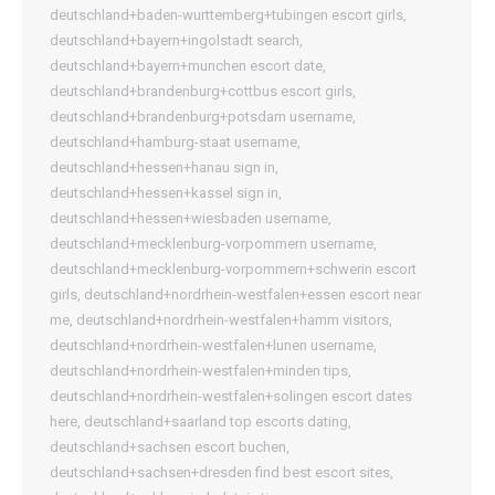
deutschland+baden-wurttemberg+tubingen escort girls
,
deutschland+bayern+ingolstadt search
,
deutschland+bayern+munchen escort date
,
deutschland+brandenburg+cottbus escort girls
,
deutschland+brandenburg+potsdam username
,
deutschland+hamburg-staat username
,
deutschland+hessen+hanau sign in
,
deutschland+hessen+kassel sign in
,
deutschland+hessen+wiesbaden username
,
deutschland+mecklenburg-vorpommern username
,
deutschland+mecklenburg-vorpommern+schwerin escort
girls
,
deutschland+nordrhein-westfalen+essen escort near
me
,
deutschland+nordrhein-westfalen+hamm visitors
,
deutschland+nordrhein-westfalen+lunen username
,
deutschland+nordrhein-westfalen+minden tips
,
deutschland+nordrhein-westfalen+solingen escort dates
here
,
deutschland+saarland top escorts dating
,
deutschland+sachsen escort buchen
,
deutschland+sachsen+dresden find best escort sites
,