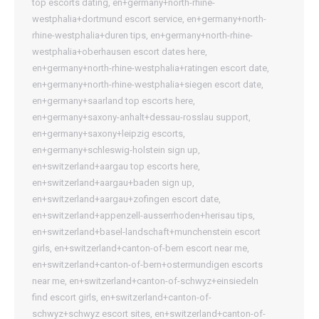
top escorts dating
,
en+germany+north-rhine-
westphalia+dortmund escort service
,
en+germany+north-
rhine-westphalia+duren tips
,
en+germany+north-rhine-
westphalia+oberhausen escort dates here
,
en+germany+north-rhine-westphalia+ratingen escort date
,
en+germany+north-rhine-westphalia+siegen escort date
,
en+germany+saarland top escorts here
,
en+germany+saxony-anhalt+dessau-rosslau support
,
en+germany+saxony+leipzig escorts
,
en+germany+schleswig-holstein sign up
,
en+switzerland+aargau top escorts here
,
en+switzerland+aargau+baden sign up
,
en+switzerland+aargau+zofingen escort date
,
en+switzerland+appenzell-ausserrhoden+herisau tips
,
en+switzerland+basel-landschaft+munchenstein escort
girls
,
en+switzerland+canton-of-bern escort near me
,
en+switzerland+canton-of-bern+ostermundigen escorts
near me
,
en+switzerland+canton-of-schwyz+einsiedeln
find escort girls
,
en+switzerland+canton-of-
schwyz+schwyz escort sites
,
en+switzerland+canton-of-