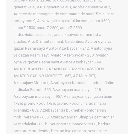
Birxbet - 985
,
2
,
22bet
,
567
,
888-starz.com.pl x
,
a16z
generative ai
,
a16z generative ai 1
,
adobe generative ai 2
,
Agence de messagerie de commande de mariГ©e
,
ai chat
bot python 9
,
AI News
,
alizeyeniufuklar.com
,
ancor 3500
,
ancorZ 2500
,
ancorZ 2500
,
ancorZ 2500
,
andesvisionclinica.cl c
,
anushkatrivedi.comen-bd x
,
articles
,
Arts & Entertainment, Celebrities
,
Aviator oyna və
qazan Rəsmi sayti Aviator Azerbaycan - 212
,
Aviator oyna
və qazan Rəsmi sayti Aviator Azerbaycan - 238
,
Aviator
oyna və qazan Rəsmi sayti Aviator Azerbaycan - 44
,
AVİATORDAN PUL QAZANMAQ 2022 YENİ XƏSTƏLİK
AVİATOR CASİNO MOSTBET - 657
,
AZ Most BET
,
Azerbajany Mostbet
,
Azərbaycan futbolunun tarixi: mühüm
hadisələr Futbol - 855
,
Azərbaycan mərc saytı - 118
,
Azərbaycan mərc saytı - 957
,
Azərbaycan oyunçuları üçün
1xBet promo kodu 1xBet promo kodunu haradan tapa
bilərsiniz - 853
,
Azərbaycanda bukmeker kontorlarının
mobil versiyası - 650
,
Azərbaycandan Olimpiya çempionları
və medalçılar - 80
,
b1bet apostas
,
bancorZ 2500
,
bedste
postordre brudeside
,
best no kyc casinos
,
best online