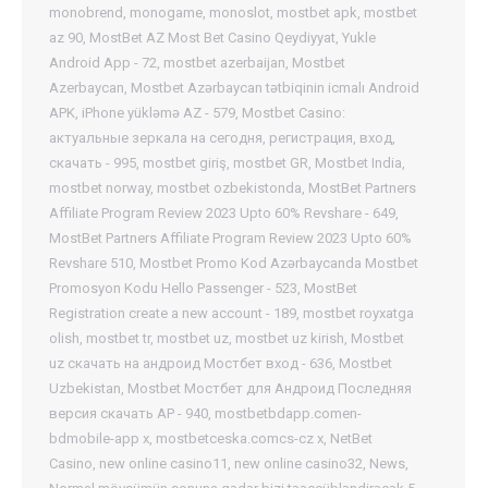
monobrend
,
monogame
,
monoslot
,
mostbet apk
,
mostbet
az 90
,
MostBet AZ Most Bet Casino Qeydiyyat, Yukle
Android App - 72
,
mostbet azerbaijan
,
Mostbet
Azerbaycan
,
Mostbet Azərbaycan tətbiqinin icmalı Android
APK, iPhone yükləmə AZ - 579
,
Mostbet Casino:
актуальные зеркала на сегодня, регистрация, вход,
скачать - 995
,
mostbet giriş
,
mostbet GR
,
Mostbet India
,
mostbet norway
,
mostbet ozbekistonda
,
MostBet Partners
Affiliate Program Review 2023 Upto 60% Revshare - 649
,
MostBet Partners Affiliate Program Review 2023 Upto 60%
Revshare 510
,
Mostbet Promo Kod Azərbaycanda Mostbet
Promosyon Kodu Hello Passenger - 523
,
MostBet
Registration create a new account - 189
,
mostbet royxatga
olish
,
mostbet tr
,
mostbet uz
,
mostbet uz kirish
,
Mostbet
uz скачать на андроид Мостбет вход - 636
,
Mostbet
Uzbekistan
,
Mostbet Мостбет для Андроид Последняя
версия скачать AP - 940
,
mostbetbdapp.comen-
bdmobile-app x
,
mostbetceska.comcs-cz x
,
NetBet
Casino
,
new online casino11
,
new online casino32
,
News
,