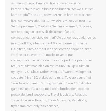
schweiz+thurgau+amriswil tips
,
schweiz+zurich-
kanton+affoltern-am-albis escort buchen
,
schweiz+zurich-
kanton+pfaffikon tips
,
schweiz+zurich-kanton+schlieren
tips
,
schweiz+zurich-kanton+wadenswil escort near me
,
Self Improvement, Creativity
,
Self Improvement, Success
,
sex site
,
singles
,
site Web de la mariГ©e par
correspondance
,
sites de mariГ©e par correspondance les
mieux notГ©s
,
sites de mariГ©e par correspondance
lГ©gitime
,
sites de mariГ©es par correspondance
,
sites
for free
,
sites Web de la meilleure vente par
correspondance
,
sitios de novias de pedidos por correo
real
,
Slot
,
Slot maşınları onlayn kazino Pin-Up ᐉ Slotları
oynayın - 757
,
Slots
,
Sober living
,
Software development
,
spasateli44.ru 120
,
stakecasino-ru.ru
,
Təyyarə oyunu 1win
1win Aviator game - 72
,
Təyyarə oyunu 1win 1win Aviator
game 87
,
tips for a
,
top mail ordre brudesider.
,
topp tio
postorder brud webbplats
,
Travel & Leisure, Aviation
,
Travel & Leisure, Boating
,
Travel & Leisure, Vacations
,
tryfansme.com onlyfans services
,