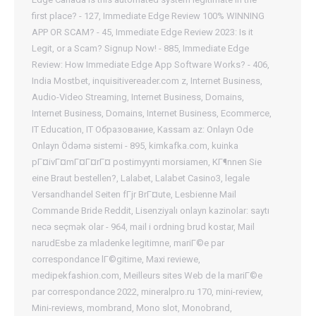
first place? - 127
,
Immediate Edge Review 100% WINNING
APP OR SCAM? - 45
,
Immediate Edge Review 2023: Is it
Legit, or a Scam? Signup Now! - 885
,
Immediate Edge
Review: How Immediate Edge App Software Works? - 406
,
India Mostbet
,
inquisitivereader.com z
,
Internet Business,
Audio-Video Streaming
,
Internet Business, Domains
,
Internet Business, Domains
,
Internet Business, Ecommerce
,
IT Education
,
IT Образование
,
Kassam az: Onlayn Ode
Onlayn Ödəmə sistemi - 895
,
kimkafka.com
,
kuinka
pГ¤ivГ¤mГ¤Г¤rГ¤ postimyynti morsiamen
,
KГ¶nnen Sie
eine Braut bestellen?
,
Lalabet
,
Lalabet Casino3
,
legale
Versandhandel Seiten fГјr BrГ¤ute
,
Lesbienne Mail
Commande Bride Reddit
,
Lisenziyalı onlayn kazinolar: saytı
necə seçmək olar - 964
,
mail i ordning brud kostar
,
Mail
narudЕѕbe za mladenke legitimne
,
mariГ©e par
correspondance lГ©gitime
,
Maxi reviewe
,
medipekfashion.com
,
Meilleurs sites Web de la mariГ©e
par correspondance 2022
,
mineralpro.ru 170
,
mini-review
,
Mini-reviews
,
mombrand
,
Mono slot
,
Monobrand
,