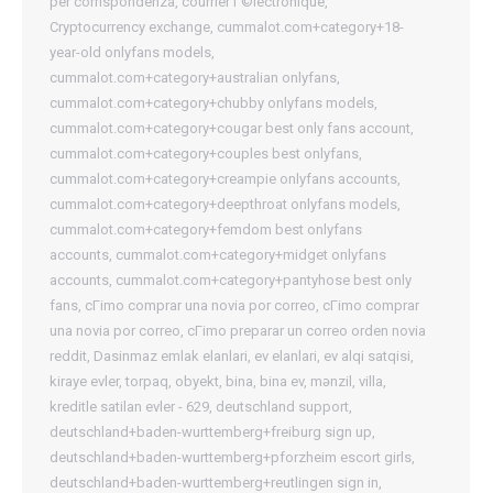
per corrispondenza
,
courrier Г©lectronique
,
Cryptocurrency exchange
,
cummalot.com+category+18-
year-old onlyfans models
,
cummalot.com+category+australian onlyfans
,
cummalot.com+category+chubby onlyfans models
,
cummalot.com+category+cougar best only fans account
,
cummalot.com+category+couples best onlyfans
,
cummalot.com+category+creampie onlyfans accounts
,
cummalot.com+category+deepthroat onlyfans models
,
cummalot.com+category+femdom best onlyfans
accounts
,
cummalot.com+category+midget onlyfans
accounts
,
cummalot.com+category+pantyhose best only
fans
,
cГіmo comprar una novia por correo
,
cГіmo comprar
una novia por correo
,
cГіmo preparar un correo orden novia
reddit
,
Dasinmaz emlak elanlari, ev elanlari, ev alqi satqisi,
kiraye evler, torpaq, obyekt, bina, bina ev, mənzil, villa,
kreditle satilan evler - 629
,
deutschland support
,
deutschland+baden-wurttemberg+freiburg sign up
,
deutschland+baden-wurttemberg+pforzheim escort girls
,
deutschland+baden-wurttemberg+reutlingen sign in
,