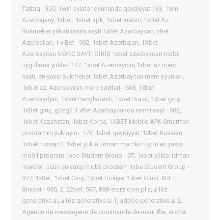
Tətbiq - 350
,
1win aviator oyununda qeydiyyat 133
,
1win
Azerbajany
,
1xbet
,
1xbet apk
,
1xbet arabic
,
1xBet Az
Bukmeker şirkəti rəsmi saytı 1xBet Azərbaycan, xBet
Azerbaijan, 1 x Bet - 902
,
1xbet Azerbajan
,
1Xbet
Azerbaycan MƏRC SAYTI GİRİŞ 1xbet azerbaycan mobil
uygulama yukle - 147
,
1xbet Azerbaycan,1xbet az merc
saytı, en yaxsi bukmeker 1xbet Azerbaycan merc oyunlari,
1xbet az, Azerbaycan merc saytlari - 608
,
1xbet
Azerbaydjan
,
1xbet Bangladesh
,
1xbet Brazil
,
1xbet giriş
,
1xBet giriş, güzgü 1 xBet Azərbaycanda rəsmi sayt - 682
,
1xbet Kazahstan
,
1xbet Korea
,
1XBET Mobile APK Smartfon
proqramını yükləyin - 179
,
1xbet qeydiyyat
,
1xbet Russian
,
1xbet russian1
,
1xbet yüklə: idman mərcləri üçün ən yaxşı
mobil proqram 1xbe Student Group - 97
,
1xbet yüklə: idman
mərcləri üçün ən yaxşı mobil proqram 1xbe Student Group -
977
,
1xBet, 1xbet Giriş, 1xbet Türkiye, 1xbet Girişi, XBET,
Birxbet - 985
,
2
,
22bet
,
567
,
888-starz.com.pl x
,
a16z
generative ai
,
a16z generative ai 1
,
adobe generative ai 2
,
Agence de messagerie de commande de mariГ©e
,
ai chat