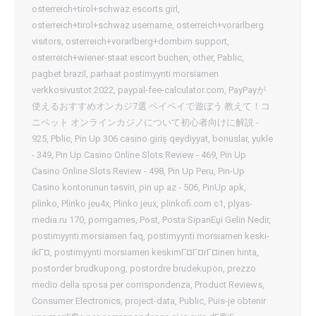
osterreich+tirol+schwaz escorts girl
,
osterreich+tirol+schwaz username
,
osterreich+vorarlberg
visitors
,
osterreich+vorarlberg+dornbirn support
,
osterreich+wiener-staat escort buchen
,
other
,
Pablic
,
pagbet brazil
,
parhaat postimyynti morsiamen
verkkosivustot 2022
,
paypal-fee-calculator.com
,
PayPayが
使えるおすすめオンカジ7選 ペイペイで遊ぼう 教えて！コ
ニベット オンラインカジノについて初心者向けに解説 -
925
,
Pblic
,
Pin Up 306 casino giriş qeydiyyat, bonuslar, yukle
- 349
,
Pin Up Casino Online Slots Review - 469
,
Pin Up
Casino Online Slots Review - 498
,
Pin Up Peru
,
Pin-Up
Casino kontorunun təsviri, pin up az - 506
,
PinUp apk
,
plinko
,
Plinko jeu4x
,
Plinko jeux
,
plinkofi.com c1
,
plyas-
media.ru 170
,
porngames
,
Post
,
Posta SipariЕџi Gelin Nedir
,
postimyynti morsiamen faq
,
postimyynti morsiamen keski-
ikГ¤
,
postimyynti morsiamen keskimГ¤Г¤rГ¤inen hinta
,
postorder brudkupong
,
postordre brudekupon
,
prezzo
medio della sposa per corrispondenza
,
Product Reviews,
Consumer Electronics
,
project-data
,
Public
,
Puis-je obtenir