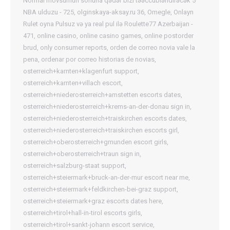
Normal mövsümün sonuna qədər bizi təəccübləndirəcək 5
NBA ulduzu - 725
,
olginskaya-aksay.ru 36
,
Omegle
,
Onlayn
Rulet oyna Pulsuz və ya real pul ilə Roulette77 Azerbaijan -
471
,
online casino
,
online casino games
,
online postorder
brud
,
only consumer reports
,
orden de correo novia vale la
pena
,
ordenar por correo historias de novias
,
osterreich+karnten+klagenfurt support
,
osterreich+karnten+villach escort
,
osterreich+niederosterreich+amstetten escorts dates
,
osterreich+niederosterreich+krems-an-der-donau sign in
,
osterreich+niederosterreich+traiskirchen escorts dates
,
osterreich+niederosterreich+traiskirchen escorts girl
,
osterreich+oberosterreich+gmunden escort girls
,
osterreich+oberosterreich+traun sign in
,
osterreich+salzburg-staat support
,
osterreich+steiermark+bruck-an-der-mur escort near me
,
osterreich+steiermark+feldkirchen-bei-graz support
,
osterreich+steiermark+graz escorts dates here
,
osterreich+tirol+hall-in-tirol escorts girls
,
osterreich+tirol+sankt-johann escort service
,