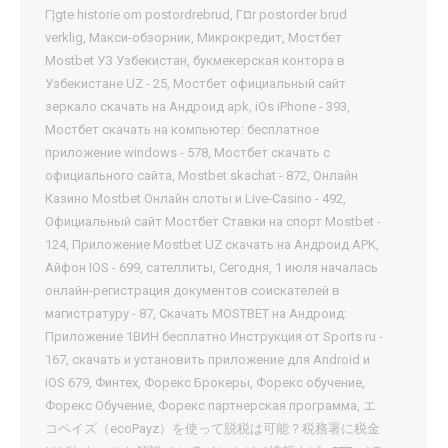
Г¦gte historie om postordrebrud
,
Г¤r postorder brud
verklig
,
Макси-обзорник
,
Микрокредит
,
Мостбет
Mostbet УЗ Узбекистан, букмекерская контора в
Узбекистане UZ - 25
,
Мостбет официальный сайт
зеркало скачать на Андроид apk, iOs iPhone - 393
,
Мостбет скачать на компьютер: бесплатное
приложение windows - 578
,
Мостбет скачать с
официального сайта, Mostbet skachat - 872
,
Онлайн
Казино Mostbet Онлайн слоты и Live-Casino - 492
,
Официальный сайт Мостбет Ставки на спорт Mostbet -
124
,
Приложение Mostbet UZ скачать на Андроид APK,
Айфон IOS - 699
,
сателлиты
,
Сегодня, 1 июля началась
онлайн-регистрация документов соискателей в
магистратуру - 87
,
Скачать MOSTBET на Андроид:
Приложение 1ВИН бесплатно Инструкция от Sports ru -
167
,
скачать и установить приложение для Android и
iOS 679
,
Финтех
,
Форекс Брокеры
,
Форекс обучение
,
Форекс Обучение
,
Форекс партнерская программа
,
エ
コペイズ（ecoPayz）を使って脱税は可能？税務署に税金