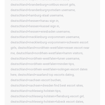
deutschland+brandenburg+cottbus escort girls
,
deutschland+brandenburg+potsdam username
,
deutschland+hamburg-staat username
,
deutschland+hessen+hanau sign in
,
deutschland+hessen+kassel sign in
,
deutschland+hessen+wiesbaden username
,
deutschland+mecklenburg-vorpommern username
,
deutschland+mecklenburg-vorpommern+schwerin escort
girls
,
deutschland+nordrhein-westfalen+essen escort near
me
,
deutschland+nordrhein-westfalen+hamm visitors
,
deutschland+nordrhein-westfalen+lunen username
,
deutschland+nordrhein-westfalen+minden tips
,
deutschland+nordrhein-westfalen+solingen escort dates
here
,
deutschland+saarland top escorts dating
,
deutschland+sachsen escort buchen
,
deutschland+sachsen+dresden find best escort sites
,
deutschland+schleswig-holstein tips
,
deutschland+schleswig-holstein+flensburg escort girl
,
deutschland+schleswig-holstein+lubeck escort dates
,