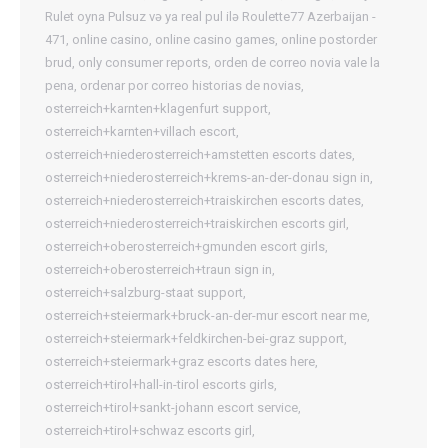
Rulet oyna Pulsuz və ya real pul ilə Roulette77 Azerbaijan -
471
,
online casino
,
online casino games
,
online postorder
brud
,
only consumer reports
,
orden de correo novia vale la
pena
,
ordenar por correo historias de novias
,
osterreich+karnten+klagenfurt support
,
osterreich+karnten+villach escort
,
osterreich+niederosterreich+amstetten escorts dates
,
osterreich+niederosterreich+krems-an-der-donau sign in
,
osterreich+niederosterreich+traiskirchen escorts dates
,
osterreich+niederosterreich+traiskirchen escorts girl
,
osterreich+oberosterreich+gmunden escort girls
,
osterreich+oberosterreich+traun sign in
,
osterreich+salzburg-staat support
,
osterreich+steiermark+bruck-an-der-mur escort near me
,
osterreich+steiermark+feldkirchen-bei-graz support
,
osterreich+steiermark+graz escorts dates here
,
osterreich+tirol+hall-in-tirol escorts girls
,
osterreich+tirol+sankt-johann escort service
,
osterreich+tirol+schwaz escorts girl
,