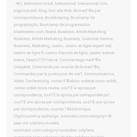
- 967
,
Betmotion brazil
,
betnacional
,
betnacional com
,
bigpizza.es3
,
blog
,
bon site Web de mariГ©e par
correspondance
,
Bookkeeping
,
Bootcamp de
programação
,
Bootcamp de programación
,
braintreerec.com
,
Brand
,
Business, Article Marketing
,
Business, Article Marketing
,
Business, Customer Service
,
Business, Marketing
,
casino
,
casino en ligne argent reel
,
casino en ligne fr
,
casino francais en ligne
,
casino svensk
licens
,
Casino770 France
,
Commandage mariГ©e
Craigslist
,
Commande par courrier de la mariГ©e
,
Commandez par la poste pour de vrai?
,
Communications,
Video Conferencing
,
correo lГ©sbico ordenar novia reddit
,
correo orden novia reveiw
,
cos'ГЁ la sposa per
corrispondenza
,
cos'ГЁ la sposa per corrispondenza?
,
cos'ГЁ una sposa per corrispondenza
,
cos'ГЁ una sposa
per corrispondenza
,
courrier Г©lectronique
,
Cryptocurrency exchange
,
cummalot.com+category+18-
year-old onlyfans models
,
cummalot.com+category+australian onlyfans
,