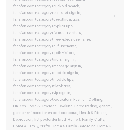
fansfan.com+category+cuckold search
,
fansfan.com+category+cumshot sign in
,
fansfan.com+category+deepthroat tips
,
fansfan.com+category+explicit tips
,
fansfan.com+category+femdom visitors
,
fansfan.com+category+free-videos username
,
fansfan.com+category+gilf username
,
fansfan.com+category+goth visitors
,
fansfan.com+category+indian sign in
,
fansfan.com+category+massage sign in
,
fansfan.com+category+models sign in
,
fansfan.com+category+models tips
,
fansfan.com+category+tiktok tips
,
fansfan.com+category+vip sign in
,
fansfan.com+category+xxx visitors
,
Fashion, Clothing
,
FinTech
,
Food & Beverage, Cooking
,
Forex Trading
,
general
,
gennemsnitspris for en postordrebrud
,
Health & Fitness,
Depression
,
het postorder brud
,
Home & Family, Crafts
,
Home & Family, Crafts
,
Home & Family, Gardening
,
Home &