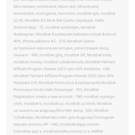
Mini-reviews
,
mombrand
,
Mono slot
,
Monobrand
,
monobrend
,
monogame
,
monoslot
,
mostbet apk
,
mostbet
az 90
,
MostBet AZ Most Bet Casino Qeydiyyat, Yukle
Android App - 72
,
mostbet azerbaijan
,
Mostbet
Azerbaycan
,
Mostbet Azərbaycan tətbiqinin icmalı Android
APK, iPhone yükləmə AZ - 579
,
Mostbet Casino:
актуальные зеркала на сегодня, регистрация, вход,
скачать - 995
,
mostbet giriş
,
mostbet GR
,
Mostbet India
,
mostbet norway
,
mostbet ozbekistonda
,
MostBet Partners
Affiliate Program Review 2023 Upto 60% Revshare - 649
,
MostBet Partners Affiliate Program Review 2023 Upto 60%
Revshare 510
,
Mostbet Promo Kod Azərbaycanda Mostbet
Promosyon Kodu Hello Passenger - 523
,
MostBet
Registration create a new account - 189
,
mostbet royxatga
olish
,
mostbet tr
,
mostbet uz
,
mostbet uz kirish
,
Mostbet
uz скачать на андроид Мостбет вход - 636
,
Mostbet
Uzbekistan
,
Mostbet Мостбет для Андроид Последняя
версия скачать AP - 940
,
mostbetbdapp.comen-
bdmobile-app x
,
mostbetceska.comcs-cz x
,
NetBet