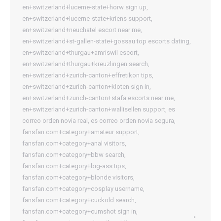
en+switzerland+lucerne-state+horw sign up
,
en+switzerland+lucerne-state+kriens support
,
en+switzerland+neuchatel escort near me
,
en+switzerland+st-gallen-state+gossau top escorts dating
,
en+switzerland+thurgau+amriswil escort
,
en+switzerland+thurgau+kreuzlingen search
,
en+switzerland+zurich-canton+effretikon tips
,
en+switzerland+zurich-canton+kloten sign in
,
en+switzerland+zurich-canton+stafa escorts near me
,
en+switzerland+zurich-canton+wallisellen support
,
es
correo orden novia real
,
es correo orden novia segura
,
fansfan.com+category+amateur support
,
fansfan.com+category+anal visitors
,
fansfan.com+category+bbw search
,
fansfan.com+category+big-ass tips
,
fansfan.com+category+blonde visitors
,
fansfan.com+category+cosplay username
,
fansfan.com+category+cuckold search
,
fansfan.com+category+cumshot sign in
,