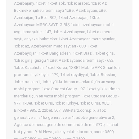
Azerbajany
,
1xbet
,
1xbet apk
,
1xbet arabic
,
1xBet Az
Bukmeker şirkəti rəsmi saytı 1xBet Azərbaycan, xBet
Azerbaijan, 1 x Bet - 902
,
1xbet Azerbajan
,
1Xbet
Azerbaycan MƏRC SAYTI GİRİŞ 1xbet azerbaycan mobil
uygulama yukle - 147
,
1xbet Azerbaycan,1xbet az merc
saytı, en yaxsi bukmeker 1xbet Azerbaycan merc oyunlari,
1xbet az, Azerbaycan merc saytlari - 608
,
1xbet
Azerbaydjan
,
1xbet Bangladesh
,
1xbet Brazil
,
1xbet giriş
,
1xBet giriş, güzgü 1 xBet Azərbaycanda rəsmi sayt - 682
,
1xbet Kazahstan
,
1xbet Korea
,
1XBET Mobile APK Smartfon
proqramını yükləyin - 179
,
1xbet qeydiyyat
,
1xbet Russian
,
1xbet russian1
,
1xbet yüklə: idman mərcləri üçün ən yaxşı
mobil proqram 1xbe Student Group - 97
,
1xbet yüklə: idman
mərcləri üçün ən yaxşı mobil proqram 1xbe Student Group -
977
,
1xBet, 1xbet Giriş, 1xbet Türkiye, 1xbet Girişi, XBET,
Birxbet - 985
,
2
,
22bet
,
567
,
888-starz.com.pl x
,
a16z
generative ai
,
a16z generative ai 1
,
adobe generative ai 2
,
Agence de messagerie de commande de mariГ©e
,
ai chat
bot python 9
,
AI News
,
alizeyeniufuklar.com
,
ancor 3500
,
ancorZ 2500
,
ancorZ 2500
,
ancorZ 2500
,