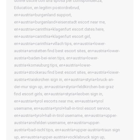
dovrei uscire con una sposa per corrispondenza
,
Education
,
en legitim postordrebrud
,
en+austria+burgenland support
,
en+austria+burgenland+eisenstadt escort near me
,
en+austria+carinthia+klagenfurt escort dates here
,
en+austria+carinthia+klagenfurt escort girl
,
en+austria+carinthia+villach tips
,
en+austria+lower-
austria+amstetten find best escort sites
,
en+austria+lower-
austria+baden-bei-wien tips
,
en+austria+lower-
austria+korneuburg tips
,
en+austria+lower-
austria+stockerau find best escort sites
,
en+austria+lower-
austria+traiskirchen sign in
,
en+austria+styria+bruck-an-
der-mur sign up
,
en+austria+styria+feldkirchen-bei-graz
find escort girls
,
en+austria+styria+leoben sign in
,
en+austria+tyrol escorts near me
,
en+austria+tyrol
username
,
en+austria+tyrol+hall-in-tirol escort service
,
en+austria+tyrol+hall-in-tirol username
,
en+austria+upper-
austria+ansfelden username
,
en+austria+upper-
austria+bad-ischl tips
,
en+austria+upper-austria+traun sign
up
,
en+austria+upper-austria+vocklabruck sign up
,