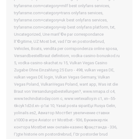
tryfansme.com+category+milf best onlyfans services
,
tryfansme.com+category+trans onlyfans services
,
tryfansme.com+category+uk best onlyfans services
,
tryfansme.com+category+vip best onlyfans platform
,
txt
,
Uncategorized
,
Une mariГ©e par correspondance
lГ©gitime
,
UZ Most bet
,
vad Г¤r en postorderbrud
,
Vehicles, Boats
,
vendita per corrispondenza online sposa
,
Versandbestellbraut definitiom
,
vodka-casino-bonuskod.ru
5
,
vodka-casino-skachat.ru 15
,
Vulkan Vegas Casino
Zugabe Ohne Einzahlung 25 Euro - 498
,
vulkan vegas DE
,
vulkan vegas DE login
,
Vulkan Vegas Germany
,
Vulkan
Vegas Poland
,
VulkanVegas Poland
,
want app
,
Was ist die
Braut von Versandungsbestellungen?
,
www.nmapa.cl c4
,
www.techindiatoday.com c
,
www.vertexalloy.in c1
,
xn--55-
6kcyk1d2d.xn--p1ai 10
,
Yasal posta sipariЕџi Rusya Gelin
,
yolinails.es2
,
Авиатор Мостбет увеличение ставки
х1000 в игре Aviator от Mostbet - 936
,
Букмекерлік
контора Mostbet мен онлайн-казино Қазақстанда - 336
,
Г¦gte historie om postordrebrud
,
Г¤r postorder brud