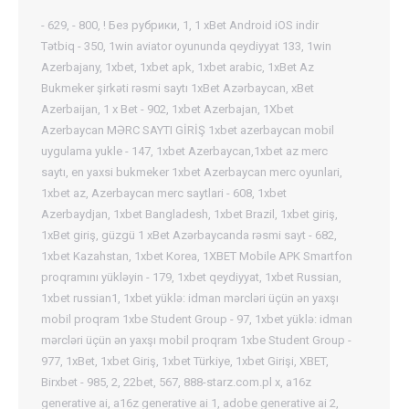
- 629
,
- 800
,
! Без рубрики
,
1
,
1 xBet Android iOS indir
Tətbiq - 350
,
1win aviator oyununda qeydiyyat 133
,
1win
Azerbajany
,
1xbet
,
1xbet apk
,
1xbet arabic
,
1xBet Az
Bukmeker şirkəti rəsmi saytı 1xBet Azərbaycan, xBet
Azerbaijan, 1 x Bet - 902
,
1xbet Azerbajan
,
1Xbet
Azerbaycan MƏRC SAYTI GİRİŞ 1xbet azerbaycan mobil
uygulama yukle - 147
,
1xbet Azerbaycan,1xbet az merc
saytı, en yaxsi bukmeker 1xbet Azerbaycan merc oyunlari,
1xbet az, Azerbaycan merc saytlari - 608
,
1xbet
Azerbaydjan
,
1xbet Bangladesh
,
1xbet Brazil
,
1xbet giriş
,
1xBet giriş, güzgü 1 xBet Azərbaycanda rəsmi sayt - 682
,
1xbet Kazahstan
,
1xbet Korea
,
1XBET Mobile APK Smartfon
proqramını yükləyin - 179
,
1xbet qeydiyyat
,
1xbet Russian
,
1xbet russian1
,
1xbet yüklə: idman mərcləri üçün ən yaxşı
mobil proqram 1xbe Student Group - 97
,
1xbet yüklə: idman
mərcləri üçün ən yaxşı mobil proqram 1xbe Student Group -
977
,
1xBet, 1xbet Giriş, 1xbet Türkiye, 1xbet Girişi, XBET,
Birxbet - 985
,
2
,
22bet
,
567
,
888-starz.com.pl x
,
a16z
generative ai
,
a16z generative ai 1
,
adobe generative ai 2
,