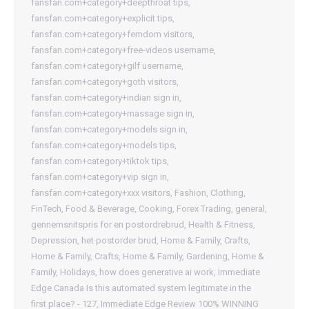
fansfan.com+category+deepthroat tips
,
fansfan.com+category+explicit tips
,
fansfan.com+category+femdom visitors
,
fansfan.com+category+free-videos username
,
fansfan.com+category+gilf username
,
fansfan.com+category+goth visitors
,
fansfan.com+category+indian sign in
,
fansfan.com+category+massage sign in
,
fansfan.com+category+models sign in
,
fansfan.com+category+models tips
,
fansfan.com+category+tiktok tips
,
fansfan.com+category+vip sign in
,
fansfan.com+category+xxx visitors
,
Fashion, Clothing
,
FinTech
,
Food & Beverage, Cooking
,
Forex Trading
,
general
,
gennemsnitspris for en postordrebrud
,
Health & Fitness,
Depression
,
het postorder brud
,
Home & Family, Crafts
,
Home & Family, Crafts
,
Home & Family, Gardening
,
Home &
Family, Holidays
,
how does generative ai work
,
Immediate
Edge Canada Is this automated system legitimate in the
first place? - 127
,
Immediate Edge Review 100% WINNING