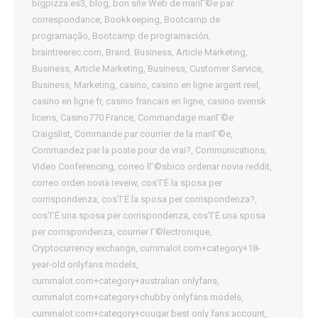
bigpizza.es3
,
blog
,
bon site Web de mariГ©e par
correspondance
,
Bookkeeping
,
Bootcamp de
programação
,
Bootcamp de programación
,
braintreerec.com
,
Brand
,
Business, Article Marketing
,
Business, Article Marketing
,
Business, Customer Service
,
Business, Marketing
,
casino
,
casino en ligne argent reel
,
casino en ligne fr
,
casino francais en ligne
,
casino svensk
licens
,
Casino770 France
,
Commandage mariГ©e
Craigslist
,
Commande par courrier de la mariГ©e
,
Commandez par la poste pour de vrai?
,
Communications,
Video Conferencing
,
correo lГ©sbico ordenar novia reddit
,
correo orden novia reveiw
,
cos'ГЁ la sposa per
corrispondenza
,
cos'ГЁ la sposa per corrispondenza?
,
cos'ГЁ una sposa per corrispondenza
,
cos'ГЁ una sposa
per corrispondenza
,
courrier Г©lectronique
,
Cryptocurrency exchange
,
cummalot.com+category+18-
year-old onlyfans models
,
cummalot.com+category+australian onlyfans
,
cummalot.com+category+chubby onlyfans models
,
cummalot.com+category+cougar best only fans account
,