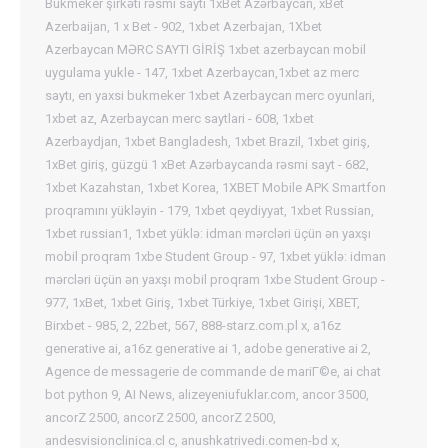
Bukmeker şirkəti rəsmi saytı 1xBet Azərbaycan, xBet
Azerbaijan, 1 x Bet - 902
,
1xbet Azerbajan
,
1Xbet
Azerbaycan MƏRC SAYTI GİRİŞ 1xbet azerbaycan mobil
uygulama yukle - 147
,
1xbet Azerbaycan,1xbet az merc
saytı, en yaxsi bukmeker 1xbet Azerbaycan merc oyunlari,
1xbet az, Azerbaycan merc saytlari - 608
,
1xbet
Azerbaydjan
,
1xbet Bangladesh
,
1xbet Brazil
,
1xbet giriş
,
1xBet giriş, güzgü 1 xBet Azərbaycanda rəsmi sayt - 682
,
1xbet Kazahstan
,
1xbet Korea
,
1XBET Mobile APK Smartfon
proqramını yükləyin - 179
,
1xbet qeydiyyat
,
1xbet Russian
,
1xbet russian1
,
1xbet yüklə: idman mərcləri üçün ən yaxşı
mobil proqram 1xbe Student Group - 97
,
1xbet yüklə: idman
mərcləri üçün ən yaxşı mobil proqram 1xbe Student Group -
977
,
1xBet, 1xbet Giriş, 1xbet Türkiye, 1xbet Girişi, XBET,
Birxbet - 985
,
2
,
22bet
,
567
,
888-starz.com.pl x
,
a16z
generative ai
,
a16z generative ai 1
,
adobe generative ai 2
,
Agence de messagerie de commande de mariГ©e
,
ai chat
bot python 9
,
AI News
,
alizeyeniufuklar.com
,
ancor 3500
,
ancorZ 2500
,
ancorZ 2500
,
ancorZ 2500
,
andesvisionclinica.cl c
,
anushkatrivedi.comen-bd x
,