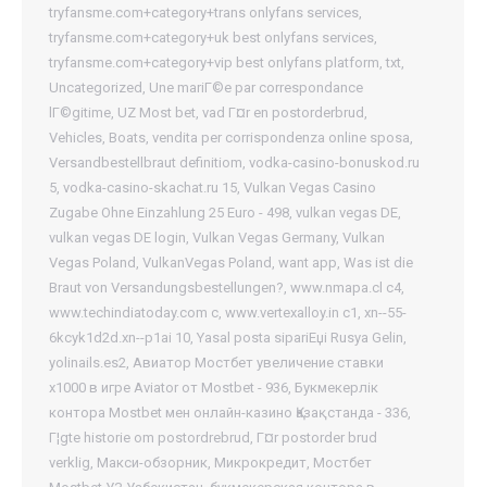
tryfansme.com+category+trans onlyfans services
,
tryfansme.com+category+uk best onlyfans services
,
tryfansme.com+category+vip best onlyfans platform
,
txt
,
Uncategorized
,
Une mariГ©e par correspondance
lГ©gitime
,
UZ Most bet
,
vad Г¤r en postorderbrud
,
Vehicles, Boats
,
vendita per corrispondenza online sposa
,
Versandbestellbraut definitiom
,
vodka-casino-bonuskod.ru
5
,
vodka-casino-skachat.ru 15
,
Vulkan Vegas Casino
Zugabe Ohne Einzahlung 25 Euro - 498
,
vulkan vegas DE
,
vulkan vegas DE login
,
Vulkan Vegas Germany
,
Vulkan
Vegas Poland
,
VulkanVegas Poland
,
want app
,
Was ist die
Braut von Versandungsbestellungen?
,
www.nmapa.cl c4
,
www.techindiatoday.com c
,
www.vertexalloy.in c1
,
xn--55-
6kcyk1d2d.xn--p1ai 10
,
Yasal posta sipariЕџi Rusya Gelin
,
yolinails.es2
,
Авиатор Мостбет увеличение ставки
х1000 в игре Aviator от Mostbet - 936
,
Букмекерлік
контора Mostbet мен онлайн-казино Қазақстанда - 336
,
Г¦gte historie om postordrebrud
,
Г¤r postorder brud
verklig
,
Макси-обзорник
,
Микрокредит
,
Мостбет