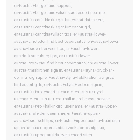
en+austria+burgenland support
,
en+austria+burgenland+eisenstadt escort near me
,
en+austria+carinthia+klagenfurt escort dates here
,
en+austria+carinthia+klagenfurt escort girl
,
en+austria+carinthia+villach tips
,
en+austria+lower-
austria+amstetten find best escort sites
,
en+austria+lower-
austria+baden-bei-wien tips
,
en+austria+lower-
austria+korneuburg tips
,
en+austria+lower-
austria+stockerau find best escort sites
,
en+austria+lower-
austria+traiskirchen sign in
,
en+austria+styria+bruck-an-
der-mur sign up
,
en+austria+styria+feldkirchen-bei-graz
find escort girls
,
en+austria+styria+leoben sign in
,
en+austria+tyrol escorts near me
,
en+austria+tyrol
username
,
en+austria+tyrol+hall-in-tirol escort service
,
en+austria+tyrol+hall-in-tirol username
,
en+austria+upper-
austria+ansfelden username
,
en+austria+upper-
austria+bad-ischl tips
,
en+austria+upper-austria+traun sign
up
,
en+austria+upper-austria+vocklabruck sign up
,
en+austria+upper-austria+wels escort sites
,