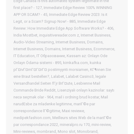
Edge Canada Is this automated system legitimate in the
first place? - 127
,
Immediate Edge Review 100% WINNING
APP OR SCAM? - 45
,
Immediate Edge Review 2023: Is it
Legit, or a Scam? Signup Now! - 885
,
Immediate Edge
Review: How Immediate Edge App Software Works? - 406
,
India Mostbet
,
inquisitivereader.com z
,
Internet Business,
Audio-Video Streaming
,
Internet Business, Domains
,
Internet Business, Domains
,
Internet Business, Ecommerce
,
IT Education
,
IT Образование
,
Kassam az: Onlayn Ode
Onlayn Ödəmə sistemi - 895
,
kimkafka.com
,
kuinka
pГ¤ivГ¤mГ¤Г¤rГ¤ postimyynti morsiamen
,
KГ¶nnen Sie
eine Braut bestellen?
,
Lalabet
,
Lalabet Casino3
,
legale
Versandhandel Seiten fГјr BrГ¤ute
,
Lesbienne Mail
Commande Bride Reddit
,
Lisenziyalı onlayn kazinolar: saytı
necə seçmək olar - 964
,
mail i ordning brud kostar
,
Mail
narudЕѕbe za mladenke legitimne
,
mariГ©e par
correspondance lГ©gitime
,
Maxi reviewe
,
medipekfashion.com
,
Meilleurs sites Web de la mariГ©e
par correspondance 2022
,
mineralpro.ru 170
,
mini-review
,
Mini-reviews
,
mombrand
,
Mono slot
,
Monobrand
,