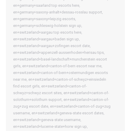
en+germany+saarland top escorts here
,
en+germany+saxony-anhalt+dessau-rosslau support
,
en+germany+saxony+leipzig escorts
,
en+germany+schleswig-holstein sign up
,
en+switzerland+aargau top escorts here
,
en+switzerland+aargau+baden sign up
,
en+switzerland+aargau+zofingen escort date
,
en+switzerland+appenzell-ausserrhoden+herisau tips
,
en+switzerland+basel-landschaft+munchenstein escort
girls
,
en+switzerland+canton-of-bern escort near me
,
en+switzerland+canton-of-bern+ostermundigen escorts
near me
,
en+switzerland+canton-of-schwyz+einsiedeln
find escort girls
,
en+switzerland+canton-of-
schwyz+schwyz escort sites
,
en+switzerland+canton-of-
solothurn+solothurn support
,
en+switzerland+canton-of-
zug+zug escort date
,
en+switzerland+canton-of-zug+zug
username
,
en+switzerland+geneva-state escort dates
,
en+switzerland+geneva-state username
,
en+switzerland+lucerne-state+horw sign up
,