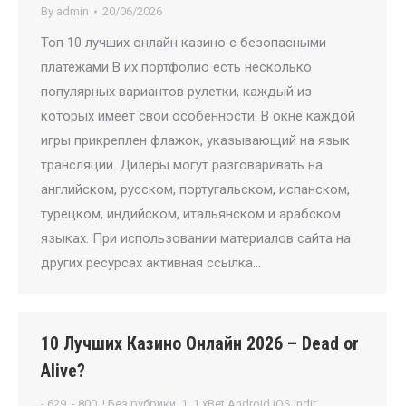
By
admin
20/06/2026
Топ 10 лучших онлайн казино с безопасными
платежами В их портфолио есть несколько
популярных вариантов рулетки, каждый из
которых имеет свои особенности. В окне каждой
игры прикреплен флажок, указывающий на язык
трансляции. Дилеры могут разговаривать на
английском, русском, португальском, испанском,
турецком, индийском, итальянском и арабском
языках. При использовании материалов сайта на
других ресурсах активная ссылка…
10 Лучших Казино Онлайн 2026 – Dead or
Alive?
- 629
,
- 800
,
! Без рубрики
,
1
,
1 xBet Android iOS indir