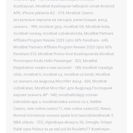
Azerbaycan
,
Mostbet Azərbaycan tətbiqinin icmalı Android
APK, iPhone yükləmə AZ - 579
,
Mostbet Casino:
актуальные зеркала на сегодня, регистрация, вход,
скачать - 995
,
mostbet giriş
,
mostbet GR
,
Mostbet India
,
mostbet norway
,
mostbet ozbekistonda
,
MostBet Partners
Affiliate Program Review 2023 Upto 60% Revshare - 649
,
MostBet Partners Affiliate Program Review 2023 Upto 60%
Revshare 510
,
Mostbet Promo Kod Azərbaycanda Mostbet
Promosyon Kodu Hello Passenger - 523
,
MostBet
Registration create a new account - 189
,
mostbet royxatga
olish
,
mostbet tr
,
mostbet uz
,
mostbet uz kirish
,
Mostbet
uz скачать на андроид Мостбет вход - 636
,
Mostbet
Uzbekistan
,
Mostbet Мостбет для Андроид Последняя
версия скачать AP - 940
,
mostbetbdapp.comen-
bdmobile-app x
,
mostbetceska.comcs-cz x
,
NetBet
Casino
,
new online casino11
,
new online casino32
,
News
,
Normal mövsümün sonuna qədər bizi təəccübləndirəcək 5
NBA ulduzu - 725
,
olginskaya-aksay.ru 36
,
Omegle
,
Onlayn
Rulet oyna Pulsuz və ya real pul ilə Roulette77 Azerbaijan -