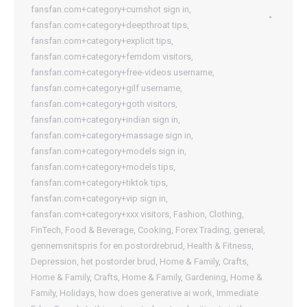
fansfan.com+category+cumshot sign in
,
fansfan.com+category+deepthroat tips
,
fansfan.com+category+explicit tips
,
fansfan.com+category+femdom visitors
,
fansfan.com+category+free-videos username
,
fansfan.com+category+gilf username
,
fansfan.com+category+goth visitors
,
fansfan.com+category+indian sign in
,
fansfan.com+category+massage sign in
,
fansfan.com+category+models sign in
,
fansfan.com+category+models tips
,
fansfan.com+category+tiktok tips
,
fansfan.com+category+vip sign in
,
fansfan.com+category+xxx visitors
,
Fashion, Clothing
,
FinTech
,
Food & Beverage, Cooking
,
Forex Trading
,
general
,
gennemsnitspris for en postordrebrud
,
Health & Fitness,
Depression
,
het postorder brud
,
Home & Family, Crafts
,
Home & Family, Crafts
,
Home & Family, Gardening
,
Home &
Family, Holidays
,
how does generative ai work
,
Immediate