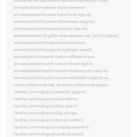
username
,
en+switzerland+geneva-state escort dates
,
en+switzerland+geneva-state username
,
en+switzerland+lucerne-state+horw sign up
,
en+switzerland+lucerne-state+kriens support
,
en+switzerland+neuchatel escort near me
,
en+switzerland+st-gallen-state+gossau top escorts dating
,
en+switzerland+thurgau+amriswil escort
,
en+switzerland+thurgau+kreuzlingen search
,
en+switzerland+zurich-canton+effretikon tips
,
en+switzerland+zurich-canton+kloten sign in
,
en+switzerland+zurich-canton+stafa escorts near me
,
en+switzerland+zurich-canton+wallisellen support
,
es
correo orden novia real
,
es correo orden novia segura
,
fansfan.com+category+amateur support
,
fansfan.com+category+anal visitors
,
fansfan.com+category+bbw search
,
fansfan.com+category+big-ass tips
,
fansfan.com+category+blonde visitors
,
fansfan.com+category+cosplay username
,
fansfan.com+category+cuckold search
,