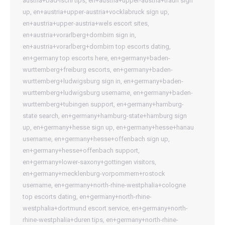
austria+bad-ischl tips
,
en+austria+upper-austria+traun sign
up
,
en+austria+upper-austria+vocklabruck sign up
,
en+austria+upper-austria+wels escort sites
,
en+austria+vorarlberg+dornbirn sign in
,
en+austria+vorarlberg+dornbirn top escorts dating
,
en+germany top escorts here
,
en+germany+baden-
wurttemberg+freiburg escorts
,
en+germany+baden-
wurttemberg+ludwigsburg sign in
,
en+germany+baden-
wurttemberg+ludwigsburg username
,
en+germany+baden-
wurttemberg+tubingen support
,
en+germany+hamburg-
state search
,
en+germany+hamburg-state+hamburg sign
up
,
en+germany+hesse sign up
,
en+germany+hesse+hanau
username
,
en+germany+hesse+offenbach sign up
,
en+germany+hesse+offenbach support
,
en+germany+lower-saxony+gottingen visitors
,
en+germany+mecklenburg-vorpommern+rostock
username
,
en+germany+north-rhine-westphalia+cologne
top escorts dating
,
en+germany+north-rhine-
westphalia+dortmund escort service
,
en+germany+north-
rhine-westphalia+duren tips
,
en+germany+north-rhine-