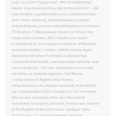
Legit, or a Scam? Signup Now! - 885
,
Immediate Edge
Review: How Immediate Edge App Software Works? - 406
,
India Mostbet
,
inquisitivereader.com z
,
Internet Business,
Audio-Video Streaming
,
Internet Business, Domains
,
Internet Business, Domains
,
Internet Business, Ecommerce
,
IT Education
,
IT Образование
,
Kassam az: Onlayn Ode
Onlayn Ödəmə sistemi - 895
,
kimkafka.com
,
kuinka
pГ¤ivГ¤mГ¤Г¤rГ¤ postimyynti morsiamen
,
KГ¶nnen Sie
eine Braut bestellen?
,
Lalabet
,
Lalabet Casino3
,
legale
Versandhandel Seiten fГјr BrГ¤ute
,
Lesbienne Mail
Commande Bride Reddit
,
Lisenziyalı onlayn kazinolar: saytı
necə seçmək olar - 964
,
mail i ordning brud kostar
,
Mail
narudЕѕbe za mladenke legitimne
,
mariГ©e par
correspondance lГ©gitime
,
Maxi reviewe
,
medipekfashion.com
,
Meilleurs sites Web de la mariГ©e
par correspondance 2022
,
mineralpro.ru 170
,
mini-review
,
Mini-reviews
,
mombrand
,
Mono slot
,
Monobrand
,
monobrend
,
monogame
,
monoslot
,
mostbet apk
,
mostbet
az 90
,
MostBet AZ Most Bet Casino Qeydiyyat, Yukle
Android App - 72
,
mostbet azerbaijan
,
Mostbet