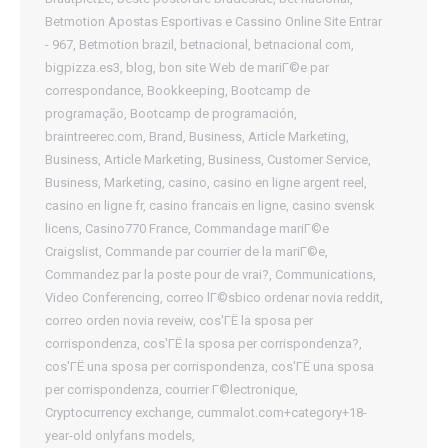
Betmotion Apostas Esportivas e Cassino Online Site Entrar
- 967
,
Betmotion brazil
,
betnacional
,
betnacional com
,
bigpizza.es3
,
blog
,
bon site Web de mariГ©e par
correspondance
,
Bookkeeping
,
Bootcamp de
programação
,
Bootcamp de programación
,
braintreerec.com
,
Brand
,
Business, Article Marketing
,
Business, Article Marketing
,
Business, Customer Service
,
Business, Marketing
,
casino
,
casino en ligne argent reel
,
casino en ligne fr
,
casino francais en ligne
,
casino svensk
licens
,
Casino770 France
,
Commandage mariГ©e
Craigslist
,
Commande par courrier de la mariГ©e
,
Commandez par la poste pour de vrai?
,
Communications,
Video Conferencing
,
correo lГ©sbico ordenar novia reddit
,
correo orden novia reveiw
,
cos'ГЁ la sposa per
corrispondenza
,
cos'ГЁ la sposa per corrispondenza?
,
cos'ГЁ una sposa per corrispondenza
,
cos'ГЁ una sposa
per corrispondenza
,
courrier Г©lectronique
,
Cryptocurrency exchange
,
cummalot.com+category+18-
year-old onlyfans models
,