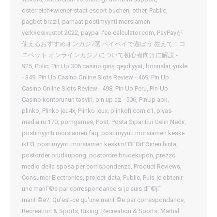
osterreich+wiener-staat escort buchen
,
other
,
Pablic
,
pagbet brazil
,
parhaat postimyynti morsiamen
verkkosivustot 2022
,
paypal-fee-calculator.com
,
PayPayが
使えるおすすめオンカジ7選 ペイペイで遊ぼう 教えて！コ
ニベット オンラインカジノについて初心者向けに解説 -
925
,
Pblic
,
Pin Up 306 casino giriş qeydiyyat, bonuslar, yukle
- 349
,
Pin Up Casino Online Slots Review - 469
,
Pin Up
Casino Online Slots Review - 498
,
Pin Up Peru
,
Pin-Up
Casino kontorunun təsviri, pin up az - 506
,
PinUp apk
,
plinko
,
Plinko jeu4x
,
Plinko jeux
,
plinkofi.com c1
,
plyas-
media.ru 170
,
porngames
,
Post
,
Posta SipariЕџi Gelin Nedir
,
postimyynti morsiamen faq
,
postimyynti morsiamen keski-
ikГ¤
,
postimyynti morsiamen keskimГ¤Г¤rГ¤inen hinta
,
postorder brudkupong
,
postordre brudekupon
,
prezzo
medio della sposa per corrispondenza
,
Product Reviews,
Consumer Electronics
,
project-data
,
Public
,
Puis-je obtenir
une mariГ©e par correspondance si je suis dГ©jГ
mariГ©e?
,
Qu'est-ce qu'une mariГ©e par correspondance
,
Recreation & Sports, Biking
,
Recreation & Sports, Martial