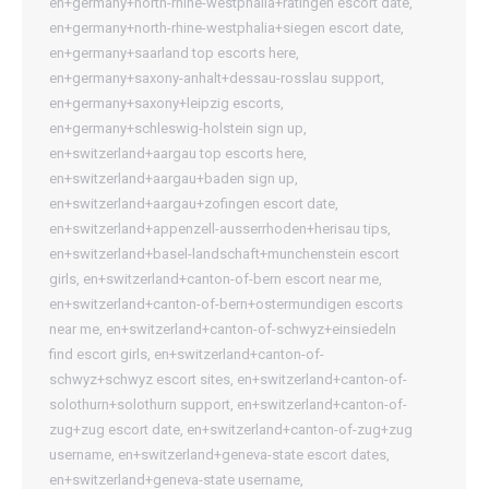
en+germany+north-rhine-westphalia+ratingen escort date
,
en+germany+north-rhine-westphalia+siegen escort date
,
en+germany+saarland top escorts here
,
en+germany+saxony-anhalt+dessau-rosslau support
,
en+germany+saxony+leipzig escorts
,
en+germany+schleswig-holstein sign up
,
en+switzerland+aargau top escorts here
,
en+switzerland+aargau+baden sign up
,
en+switzerland+aargau+zofingen escort date
,
en+switzerland+appenzell-ausserrhoden+herisau tips
,
en+switzerland+basel-landschaft+munchenstein escort
girls
,
en+switzerland+canton-of-bern escort near me
,
en+switzerland+canton-of-bern+ostermundigen escorts
near me
,
en+switzerland+canton-of-schwyz+einsiedeln
find escort girls
,
en+switzerland+canton-of-
schwyz+schwyz escort sites
,
en+switzerland+canton-of-
solothurn+solothurn support
,
en+switzerland+canton-of-
zug+zug escort date
,
en+switzerland+canton-of-zug+zug
username
,
en+switzerland+geneva-state escort dates
,
en+switzerland+geneva-state username
,