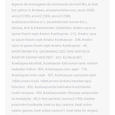
Agence de messagerie de commande de mariГ©e
,
ai chat
bot python 9
,
AI News
,
alizeyeniufuklar.com
,
ancor 3500
,
ancorZ 2500
,
ancorZ 2500
,
ancorZ 2500
,
andesvisionclinica.cl c
,
anushkatrivedi.comen-bd x
,
articles
,
Arts & Entertainment, Celebrities
,
Aviator oyna və
qazan Rəsmi sayti Aviator Azerbaycan - 212
,
Aviator oyna
və qazan Rəsmi sayti Aviator Azerbaycan - 238
,
Aviator
oyna və qazan Rəsmi sayti Aviator Azerbaycan - 44
,
AVİATORDAN PUL QAZANMAQ 2022 YENİ XƏSTƏLİK
AVİATOR CASİNO MOSTBET - 657
,
AZ Most BET
,
Azerbajany Mostbet
,
Azərbaycan futbolunun tarixi: mühüm
hadisələr Futbol - 855
,
Azərbaycan mərc saytı - 118
,
Azərbaycan mərc saytı - 957
,
Azərbaycan oyunçuları üçün
1xBet promo kodu 1xBet promo kodunu haradan tapa
bilərsiniz - 853
,
Azərbaycanda bukmeker kontorlarının
mobil versiyası - 650
,
Azərbaycandan Olimpiya çempionları
və medalçılar - 80
,
b1bet apostas
,
bancorZ 2500
,
bedste
postordre brudeside
,
best no kyc casinos
,
best online
casino games
,
best online casino21
,
best sites for singles
,