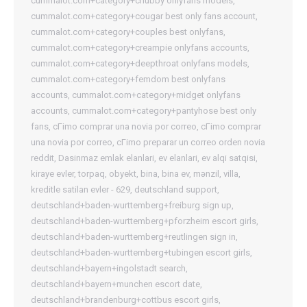
cummalot.com+category+chubby onlyfans models
,
cummalot.com+category+cougar best only fans account
,
cummalot.com+category+couples best onlyfans
,
cummalot.com+category+creampie onlyfans accounts
,
cummalot.com+category+deepthroat onlyfans models
,
cummalot.com+category+femdom best onlyfans
accounts
,
cummalot.com+category+midget onlyfans
accounts
,
cummalot.com+category+pantyhose best only
fans
,
cГіmo comprar una novia por correo
,
cГіmo comprar
una novia por correo
,
cГіmo preparar un correo orden novia
reddit
,
Dasinmaz emlak elanlari, ev elanlari, ev alqi satqisi,
kiraye evler, torpaq, obyekt, bina, bina ev, mənzil, villa,
kreditle satilan evler - 629
,
deutschland support
,
deutschland+baden-wurttemberg+freiburg sign up
,
deutschland+baden-wurttemberg+pforzheim escort girls
,
deutschland+baden-wurttemberg+reutlingen sign in
,
deutschland+baden-wurttemberg+tubingen escort girls
,
deutschland+bayern+ingolstadt search
,
deutschland+bayern+munchen escort date
,
deutschland+brandenburg+cottbus escort girls
,