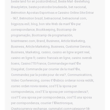
beste land for en postordrebrud
,
Beste Mail -Bestellung
Brautpletze
,
beste postordre brudeside
,
bet nacional
,
Betmotion Apostas Esportivas e Cassino Online Site Entrar
- 967
,
Betmotion brazil
,
betnacional
,
betnacional com
,
bigpizza.es3
,
blog
,
bon site Web de mariГ©e par
correspondance
,
Bookkeeping
,
Bootcamp de
programação
,
Bootcamp de programación
,
braintreerec.com
,
Brand
,
Business, Article Marketing
,
Business, Article Marketing
,
Business, Customer Service
,
Business, Marketing
,
casino
,
casino en ligne argent reel
,
casino en ligne fr
,
casino francais en ligne
,
casino svensk
licens
,
Casino770 France
,
Commandage mariГ©e
Craigslist
,
Commande par courrier de la mariГ©e
,
Commandez par la poste pour de vrai?
,
Communications,
Video Conferencing
,
correo lГ©sbico ordenar novia reddit
,
correo orden novia reveiw
,
cos'ГЁ la sposa per
corrispondenza
,
cos'ГЁ la sposa per corrispondenza?
,
cos'ГЁ una sposa per corrispondenza
,
cos'ГЁ una sposa
per corrispondenza
,
courrier Г©lectronique
,
Cryptocurrency exchange
,
cummalot.com+category+18-