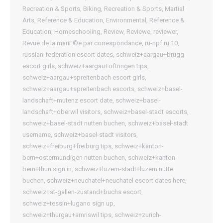
Recreation & Sports, Biking
,
Recreation & Sports, Martial
Arts
,
Reference & Education, Environmental
,
Reference &
Education, Homeschooling
,
Review
,
Reviewe
,
reviewer
,
Revue de la mariГ©e par correspondance
,
ru-npf.ru 10
,
russian-federation escort dates
,
schweiz+aargau+brugg
escort girls
,
schweiz+aargau+oftringen tips
,
schweiz+aargau+spreitenbach escort girls
,
schweiz+aargau+spreitenbach escorts
,
schweiz+basel-
landschaft+mutenz escort date
,
schweiz+basel-
landschaft+oberwil visitors
,
schweiz+basel-stadt escorts
,
schweiz+basel-stadt nutten buchen
,
schweiz+basel-stadt
username
,
schweiz+basel-stadt visitors
,
schweiz+freiburg+freiburg tips
,
schweiz+kanton-
bern+ostermundigen nutten buchen
,
schweiz+kanton-
bern+thun sign in
,
schweiz+luzern-stadt+luzern nutte
buchen
,
schweiz+neuchatel+neuchatel escort dates here
,
schweiz+st-gallen-zustand+buchs escort
,
schweiz+tessin+lugano sign up
,
schweiz+thurgau+amriswil tips
,
schweiz+zurich-