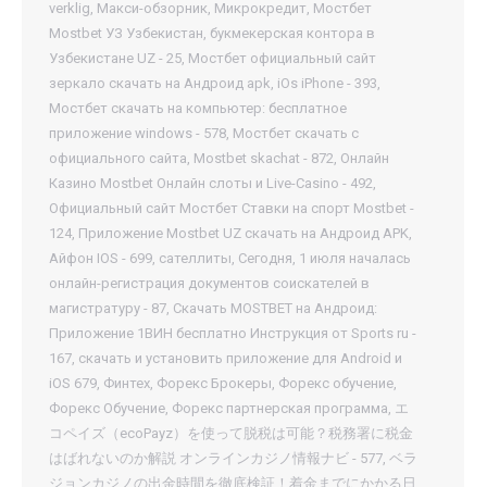
verklig
,
Макси-обзорник
,
Микрокредит
,
Мостбет
Mostbet УЗ Узбекистан, букмекерская контора в
Узбекистане UZ - 25
,
Мостбет официальный сайт
зеркало скачать на Андроид apk, iOs iPhone - 393
,
Мостбет скачать на компьютер: бесплатное
приложение windows - 578
,
Мостбет скачать с
официального сайта, Mostbet skachat - 872
,
Онлайн
Казино Mostbet Онлайн слоты и Live-Casino - 492
,
Официальный сайт Мостбет Ставки на спорт Mostbet -
124
,
Приложение Mostbet UZ скачать на Андроид APK,
Айфон IOS - 699
,
сателлиты
,
Сегодня, 1 июля началась
онлайн-регистрация документов соискателей в
магистратуру - 87
,
Скачать MOSTBET на Андроид:
Приложение 1ВИН бесплатно Инструкция от Sports ru -
167
,
скачать и установить приложение для Android и
iOS 679
,
Финтех
,
Форекс Брокеры
,
Форекс обучение
,
Форекс Обучение
,
Форекс партнерская программа
,
エ
コペイズ（ecoPayz）を使って脱税は可能？税務署に税金
はばれないのか解説 オンラインカジノ情報ナビ - 577
,
ベラ
ジョンカジノの出金時間を徹底検証！着金までにかかる日