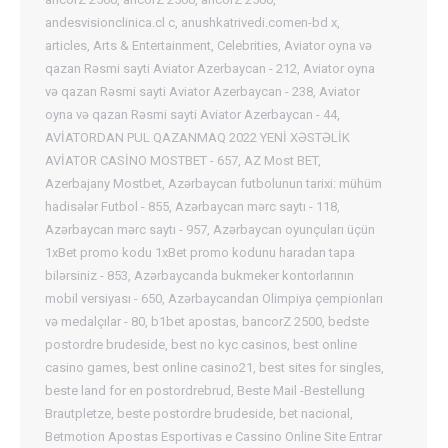
andesvisionclinica.cl c
,
anushkatrivedi.comen-bd x
,
articles
,
Arts & Entertainment, Celebrities
,
Aviator oyna və
qazan Rəsmi sayti Aviator Azerbaycan - 212
,
Aviator oyna
və qazan Rəsmi sayti Aviator Azerbaycan - 238
,
Aviator
oyna və qazan Rəsmi sayti Aviator Azerbaycan - 44
,
AVİATORDAN PUL QAZANMAQ 2022 YENİ XƏSTƏLİK
AVİATOR CASİNO MOSTBET - 657
,
AZ Most BET
,
Azerbajany Mostbet
,
Azərbaycan futbolunun tarixi: mühüm
hadisələr Futbol - 855
,
Azərbaycan mərc saytı - 118
,
Azərbaycan mərc saytı - 957
,
Azərbaycan oyunçuları üçün
1xBet promo kodu 1xBet promo kodunu haradan tapa
bilərsiniz - 853
,
Azərbaycanda bukmeker kontorlarının
mobil versiyası - 650
,
Azərbaycandan Olimpiya çempionları
və medalçılar - 80
,
b1bet apostas
,
bancorZ 2500
,
bedste
postordre brudeside
,
best no kyc casinos
,
best online
casino games
,
best online casino21
,
best sites for singles
,
beste land for en postordrebrud
,
Beste Mail -Bestellung
Brautpletze
,
beste postordre brudeside
,
bet nacional
,
Betmotion Apostas Esportivas e Cassino Online Site Entrar