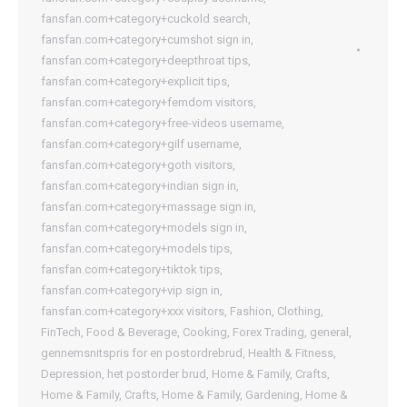
fansfan.com+category+cuckold search
,
fansfan.com+category+cumshot sign in
,
fansfan.com+category+deepthroat tips
,
fansfan.com+category+explicit tips
,
fansfan.com+category+femdom visitors
,
fansfan.com+category+free-videos username
,
fansfan.com+category+gilf username
,
fansfan.com+category+goth visitors
,
fansfan.com+category+indian sign in
,
fansfan.com+category+massage sign in
,
fansfan.com+category+models sign in
,
fansfan.com+category+models tips
,
fansfan.com+category+tiktok tips
,
fansfan.com+category+vip sign in
,
fansfan.com+category+xxx visitors
,
Fashion, Clothing
,
FinTech
,
Food & Beverage, Cooking
,
Forex Trading
,
general
,
gennemsnitspris for en postordrebrud
,
Health & Fitness,
Depression
,
het postorder brud
,
Home & Family, Crafts
,
Home & Family, Crafts
,
Home & Family, Gardening
,
Home &