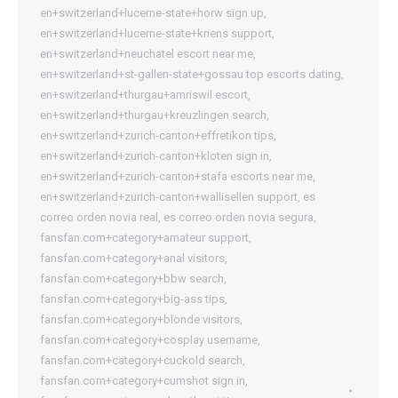
en+switzerland+lucerne-state+horw sign up
,
en+switzerland+lucerne-state+kriens support
,
en+switzerland+neuchatel escort near me
,
en+switzerland+st-gallen-state+gossau top escorts dating
,
en+switzerland+thurgau+amriswil escort
,
en+switzerland+thurgau+kreuzlingen search
,
en+switzerland+zurich-canton+effretikon tips
,
en+switzerland+zurich-canton+kloten sign in
,
en+switzerland+zurich-canton+stafa escorts near me
,
en+switzerland+zurich-canton+wallisellen support
,
es
correo orden novia real
,
es correo orden novia segura
,
fansfan.com+category+amateur support
,
fansfan.com+category+anal visitors
,
fansfan.com+category+bbw search
,
fansfan.com+category+big-ass tips
,
fansfan.com+category+blonde visitors
,
fansfan.com+category+cosplay username
,
fansfan.com+category+cuckold search
,
fansfan.com+category+cumshot sign in
,