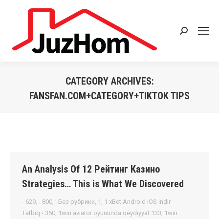
Search:
CATEGORY ARCHIVES:
FANSFAN.COM+CATEGORY+TIKTOK TIPS
You are here:
An Analysis Of 12 Рейтинг Казино
Strategies… This is What We Discovered
- 629
,
- 800
,
! Без рубрики
,
1
,
1 xBet Android iOS indir
Tətbiq - 350
,
1win aviator oyununda qeydiyyat 133
,
1win