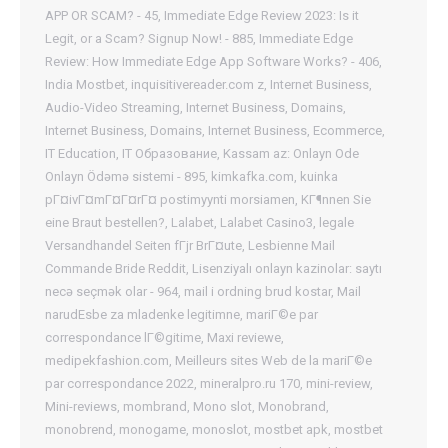
APP OR SCAM? - 45
,
Immediate Edge Review 2023: Is it
Legit, or a Scam? Signup Now! - 885
,
Immediate Edge
Review: How Immediate Edge App Software Works? - 406
,
India Mostbet
,
inquisitivereader.com z
,
Internet Business,
Audio-Video Streaming
,
Internet Business, Domains
,
Internet Business, Domains
,
Internet Business, Ecommerce
,
IT Education
,
IT Образование
,
Kassam az: Onlayn Ode
Onlayn Ödəmə sistemi - 895
,
kimkafka.com
,
kuinka
pГ¤ivГ¤mГ¤Г¤rГ¤ postimyynti morsiamen
,
KГ¶nnen Sie
eine Braut bestellen?
,
Lalabet
,
Lalabet Casino3
,
legale
Versandhandel Seiten fГјr BrГ¤ute
,
Lesbienne Mail
Commande Bride Reddit
,
Lisenziyalı onlayn kazinolar: saytı
necə seçmək olar - 964
,
mail i ordning brud kostar
,
Mail
narudЕѕbe za mladenke legitimne
,
mariГ©e par
correspondance lГ©gitime
,
Maxi reviewe
,
medipekfashion.com
,
Meilleurs sites Web de la mariГ©e
par correspondance 2022
,
mineralpro.ru 170
,
mini-review
,
Mini-reviews
,
mombrand
,
Mono slot
,
Monobrand
,
monobrend
,
monogame
,
monoslot
,
mostbet apk
,
mostbet