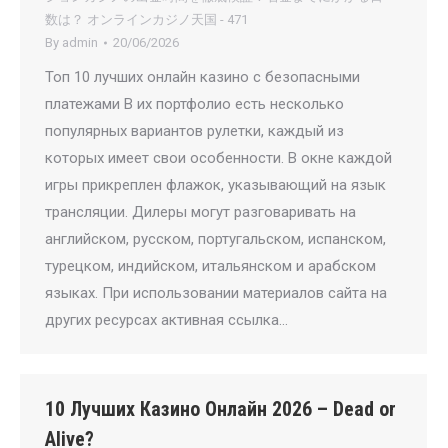
数は？ オンラインカジノ天国 - 471
By
admin
20/06/2026
Топ 10 лучших онлайн казино с безопасными
платежами В их портфолио есть несколько
популярных вариантов рулетки, каждый из
которых имеет свои особенности. В окне каждой
игры прикреплен флажок, указывающий на язык
трансляции. Дилеры могут разговаривать на
английском, русском, португальском, испанском,
турецком, индийском, итальянском и арабском
языках. При использовании материалов сайта на
других ресурсах активная ссылка…
10 Лучших Казино Онлайн 2026 – Dead or
Alive?