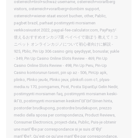
osterreich+tirol+schwaz username
,
osterreich+vorarlberg
visitors
,
osterreich+vorarlberg+dornbirn support
,
osterreich+wiener-staat escort buchen
,
other
,
Pablic
,
pagbet brazil
,
parhaat postimyynti morsiamen
verkkosivustot 2022
,
paypal-fee-calculator.com
,
PayPayが
使えるおすすめオンカジ7選 ペイペイで遊ぼう 教えて！コ
ニベット オンラインカジノについて初心者向けに解説 -
925
,
Pblic
,
Pin Up 306 casino giriş qeydiyyat, bonuslar, yukle
- 349
,
Pin Up Casino Online Slots Review - 469
,
Pin Up
Casino Online Slots Review - 498
,
Pin Up Peru
,
Pin-Up
Casino kontorunun təsviri, pin up az - 506
,
PinUp apk
,
plinko
,
Plinko jeu4x
,
Plinko jeux
,
plinkofi.com c1
,
plyas-
media.ru 170
,
porngames
,
Post
,
Posta SipariЕџi Gelin Nedir
,
postimyynti morsiamen faq
,
postimyynti morsiamen keski-
ikГ¤
,
postimyynti morsiamen keskimГ¤Г¤rГ¤inen hinta
,
postorder brudkupong
,
postordre brudekupon
,
prezzo
medio della sposa per corrispondenza
,
Product Reviews,
Consumer Electronics
,
project-data
,
Public
,
Puis-je obtenir
une mariГ©e par correspondance si je suis dГ©jГ
mariГ©e?
,
Qu'est-ce qu'une mariГ©e par correspondance
,