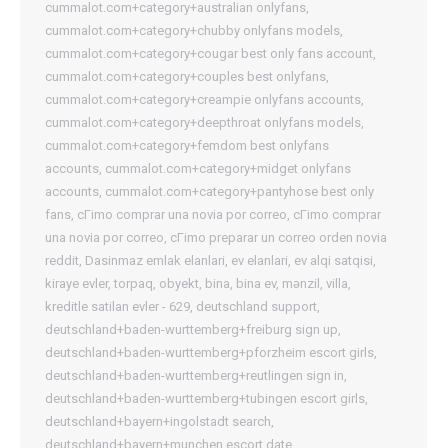
cummalot.com+category+australian onlyfans
,
cummalot.com+category+chubby onlyfans models
,
cummalot.com+category+cougar best only fans account
,
cummalot.com+category+couples best onlyfans
,
cummalot.com+category+creampie onlyfans accounts
,
cummalot.com+category+deepthroat onlyfans models
,
cummalot.com+category+femdom best onlyfans
accounts
,
cummalot.com+category+midget onlyfans
accounts
,
cummalot.com+category+pantyhose best only
fans
,
cГіmo comprar una novia por correo
,
cГіmo comprar
una novia por correo
,
cГіmo preparar un correo orden novia
reddit
,
Dasinmaz emlak elanlari, ev elanlari, ev alqi satqisi,
kiraye evler, torpaq, obyekt, bina, bina ev, mənzil, villa,
kreditle satilan evler - 629
,
deutschland support
,
deutschland+baden-wurttemberg+freiburg sign up
,
deutschland+baden-wurttemberg+pforzheim escort girls
,
deutschland+baden-wurttemberg+reutlingen sign in
,
deutschland+baden-wurttemberg+tubingen escort girls
,
deutschland+bayern+ingolstadt search
,
deutschland+bayern+munchen escort date
,