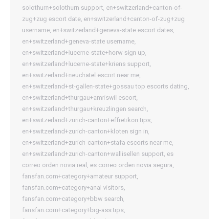
solothurn+solothurn support
,
en+switzerland+canton-of-
zug+zug escort date
,
en+switzerland+canton-of-zug+zug
username
,
en+switzerland+geneva-state escort dates
,
en+switzerland+geneva-state username
,
en+switzerland+lucerne-state+horw sign up
,
en+switzerland+lucerne-state+kriens support
,
en+switzerland+neuchatel escort near me
,
en+switzerland+st-gallen-state+gossau top escorts dating
,
en+switzerland+thurgau+amriswil escort
,
en+switzerland+thurgau+kreuzlingen search
,
en+switzerland+zurich-canton+effretikon tips
,
en+switzerland+zurich-canton+kloten sign in
,
en+switzerland+zurich-canton+stafa escorts near me
,
en+switzerland+zurich-canton+wallisellen support
,
es
correo orden novia real
,
es correo orden novia segura
,
fansfan.com+category+amateur support
,
fansfan.com+category+anal visitors
,
fansfan.com+category+bbw search
,
fansfan.com+category+big-ass tips
,