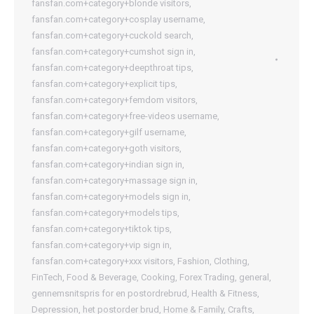
fansfan.com+category+blonde visitors
,
fansfan.com+category+cosplay username
,
fansfan.com+category+cuckold search
,
fansfan.com+category+cumshot sign in
,
fansfan.com+category+deepthroat tips
,
fansfan.com+category+explicit tips
,
fansfan.com+category+femdom visitors
,
fansfan.com+category+free-videos username
,
fansfan.com+category+gilf username
,
fansfan.com+category+goth visitors
,
fansfan.com+category+indian sign in
,
fansfan.com+category+massage sign in
,
fansfan.com+category+models sign in
,
fansfan.com+category+models tips
,
fansfan.com+category+tiktok tips
,
fansfan.com+category+vip sign in
,
fansfan.com+category+xxx visitors
,
Fashion, Clothing
,
FinTech
,
Food & Beverage, Cooking
,
Forex Trading
,
general
,
gennemsnitspris for en postordrebrud
,
Health & Fitness,
Depression
,
het postorder brud
,
Home & Family, Crafts
,