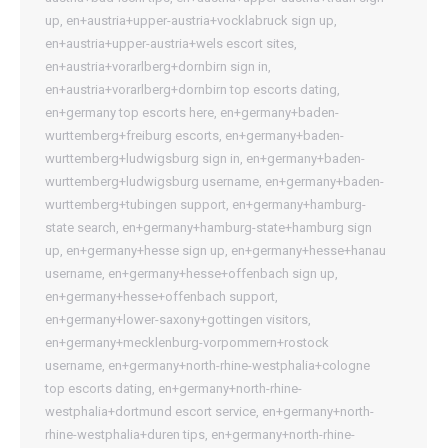
up
,
en+austria+upper-austria+vocklabruck sign up
,
en+austria+upper-austria+wels escort sites
,
en+austria+vorarlberg+dornbirn sign in
,
en+austria+vorarlberg+dornbirn top escorts dating
,
en+germany top escorts here
,
en+germany+baden-
wurttemberg+freiburg escorts
,
en+germany+baden-
wurttemberg+ludwigsburg sign in
,
en+germany+baden-
wurttemberg+ludwigsburg username
,
en+germany+baden-
wurttemberg+tubingen support
,
en+germany+hamburg-
state search
,
en+germany+hamburg-state+hamburg sign
up
,
en+germany+hesse sign up
,
en+germany+hesse+hanau
username
,
en+germany+hesse+offenbach sign up
,
en+germany+hesse+offenbach support
,
en+germany+lower-saxony+gottingen visitors
,
en+germany+mecklenburg-vorpommern+rostock
username
,
en+germany+north-rhine-westphalia+cologne
top escorts dating
,
en+germany+north-rhine-
westphalia+dortmund escort service
,
en+germany+north-
rhine-westphalia+duren tips
,
en+germany+north-rhine-