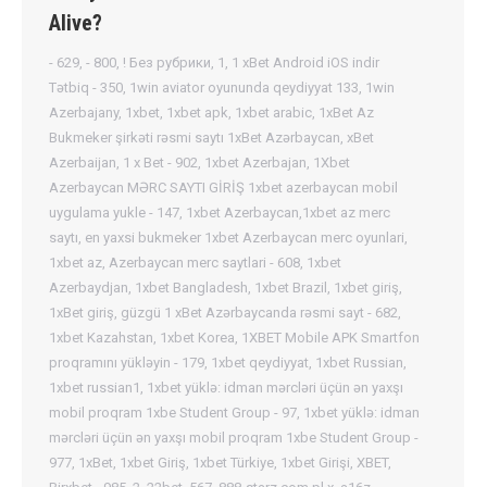
Alive?
- 629
,
- 800
,
! Без рубрики
,
1
,
1 xBet Android iOS indir
Tətbiq - 350
,
1win aviator oyununda qeydiyyat 133
,
1win
Azerbajany
,
1xbet
,
1xbet apk
,
1xbet arabic
,
1xBet Az
Bukmeker şirkəti rəsmi saytı 1xBet Azərbaycan, xBet
Azerbaijan, 1 x Bet - 902
,
1xbet Azerbajan
,
1Xbet
Azerbaycan MƏRC SAYTI GİRİŞ 1xbet azerbaycan mobil
uygulama yukle - 147
,
1xbet Azerbaycan,1xbet az merc
saytı, en yaxsi bukmeker 1xbet Azerbaycan merc oyunlari,
1xbet az, Azerbaycan merc saytlari - 608
,
1xbet
Azerbaydjan
,
1xbet Bangladesh
,
1xbet Brazil
,
1xbet giriş
,
1xBet giriş, güzgü 1 xBet Azərbaycanda rəsmi sayt - 682
,
1xbet Kazahstan
,
1xbet Korea
,
1XBET Mobile APK Smartfon
proqramını yükləyin - 179
,
1xbet qeydiyyat
,
1xbet Russian
,
1xbet russian1
,
1xbet yüklə: idman mərcləri üçün ən yaxşı
mobil proqram 1xbe Student Group - 97
,
1xbet yüklə: idman
mərcləri üçün ən yaxşı mobil proqram 1xbe Student Group -
977
,
1xBet, 1xbet Giriş, 1xbet Türkiye, 1xbet Girişi, XBET,