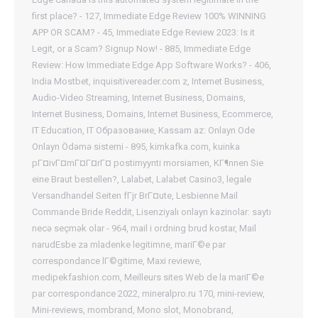
first place? - 127
,
Immediate Edge Review 100% WINNING
APP OR SCAM? - 45
,
Immediate Edge Review 2023: Is it
Legit, or a Scam? Signup Now! - 885
,
Immediate Edge
Review: How Immediate Edge App Software Works? - 406
,
India Mostbet
,
inquisitivereader.com z
,
Internet Business,
Audio-Video Streaming
,
Internet Business, Domains
,
Internet Business, Domains
,
Internet Business, Ecommerce
,
IT Education
,
IT Образование
,
Kassam az: Onlayn Ode
Onlayn Ödəmə sistemi - 895
,
kimkafka.com
,
kuinka
pГ¤ivГ¤mГ¤Г¤rГ¤ postimyynti morsiamen
,
KГ¶nnen Sie
eine Braut bestellen?
,
Lalabet
,
Lalabet Casino3
,
legale
Versandhandel Seiten fГјr BrГ¤ute
,
Lesbienne Mail
Commande Bride Reddit
,
Lisenziyalı onlayn kazinolar: saytı
necə seçmək olar - 964
,
mail i ordning brud kostar
,
Mail
narudЕѕbe za mladenke legitimne
,
mariГ©e par
correspondance lГ©gitime
,
Maxi reviewe
,
medipekfashion.com
,
Meilleurs sites Web de la mariГ©e
par correspondance 2022
,
mineralpro.ru 170
,
mini-review
,
Mini-reviews
,
mombrand
,
Mono slot
,
Monobrand
,