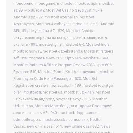
monobrend
,
monogame
,
monoslot
,
mostbet apk
,
mostbet
az 90
,
MostBet AZ Most Bet Casino Qeydiyyat, Yukle
Android App - 72
,
mostbet azerbaijan
,
Mostbet
Azerbaycan
,
Mostbet Azərbaycan tətbiqinin icmalı Android
APK, iPhone yükləmə AZ - 579
,
Mostbet Casino:
актуальные зеркала на сегодня, регистрация, вход,
скачать - 995
,
mostbet giriş
,
mostbet GR
,
Mostbet India
,
mostbet norway
,
mostbet ozbekistonda
,
MostBet Partners
Affiliate Program Review 2023 Upto 60% Revshare - 649
,
MostBet Partners Affiliate Program Review 2023 Upto 60%
Revshare 510
,
Mostbet Promo Kod Azərbaycanda Mostbet
Promosyon Kodu Hello Passenger - 523
,
MostBet
Registration create a new account - 189
,
mostbet royxatga
olish
,
mostbet tr
,
mostbet uz
,
mostbet uz kirish
,
Mostbet
uz скачать на андроид Мостбет вход - 636
,
Mostbet
Uzbekistan
,
Mostbet Мостбет для Андроид Последняя
версия скачать AP - 940
,
mostbetbdapp.comen-
bdmobile-app x
,
mostbetceska.comcs-cz x
,
NetBet
Casino
,
new online casino11
,
new online casino32
,
News
,