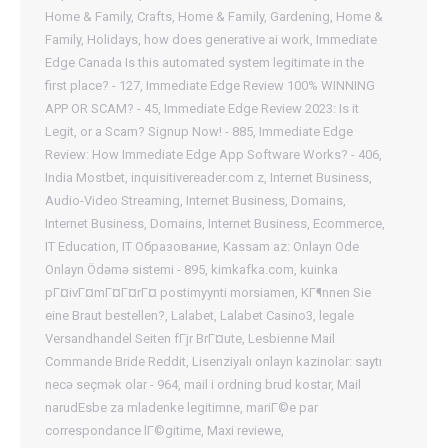
Home & Family, Crafts
,
Home & Family, Gardening
,
Home &
Family, Holidays
,
how does generative ai work
,
Immediate
Edge Canada Is this automated system legitimate in the
first place? - 127
,
Immediate Edge Review 100% WINNING
APP OR SCAM? - 45
,
Immediate Edge Review 2023: Is it
Legit, or a Scam? Signup Now! - 885
,
Immediate Edge
Review: How Immediate Edge App Software Works? - 406
,
India Mostbet
,
inquisitivereader.com z
,
Internet Business,
Audio-Video Streaming
,
Internet Business, Domains
,
Internet Business, Domains
,
Internet Business, Ecommerce
,
IT Education
,
IT Образование
,
Kassam az: Onlayn Ode
Onlayn Ödəmə sistemi - 895
,
kimkafka.com
,
kuinka
pГ¤ivГ¤mГ¤Г¤rГ¤ postimyynti morsiamen
,
KГ¶nnen Sie
eine Braut bestellen?
,
Lalabet
,
Lalabet Casino3
,
legale
Versandhandel Seiten fГјr BrГ¤ute
,
Lesbienne Mail
Commande Bride Reddit
,
Lisenziyalı onlayn kazinolar: saytı
necə seçmək olar - 964
,
mail i ordning brud kostar
,
Mail
narudЕѕbe za mladenke legitimne
,
mariГ©e par
correspondance lГ©gitime
,
Maxi reviewe
,