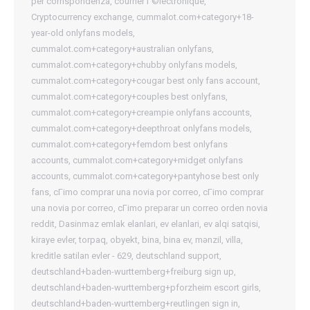
per corrispondenza
,
courrier Г©lectronique
,
Cryptocurrency exchange
,
cummalot.com+category+18-
year-old onlyfans models
,
cummalot.com+category+australian onlyfans
,
cummalot.com+category+chubby onlyfans models
,
cummalot.com+category+cougar best only fans account
,
cummalot.com+category+couples best onlyfans
,
cummalot.com+category+creampie onlyfans accounts
,
cummalot.com+category+deepthroat onlyfans models
,
cummalot.com+category+femdom best onlyfans
accounts
,
cummalot.com+category+midget onlyfans
accounts
,
cummalot.com+category+pantyhose best only
fans
,
cГіmo comprar una novia por correo
,
cГіmo comprar
una novia por correo
,
cГіmo preparar un correo orden novia
reddit
,
Dasinmaz emlak elanlari, ev elanlari, ev alqi satqisi,
kiraye evler, torpaq, obyekt, bina, bina ev, mənzil, villa,
kreditle satilan evler - 629
,
deutschland support
,
deutschland+baden-wurttemberg+freiburg sign up
,
deutschland+baden-wurttemberg+pforzheim escort girls
,
deutschland+baden-wurttemberg+reutlingen sign in
,