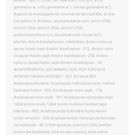
Birxbet - 985
,
2
,
22bet
,
567
,
888-starz.com.pl x
,
a16z
generative ai
,
a16z generative ai 1
,
adobe generative ai 2
,
Agence de messagerie de commande de mariГ©e
,
ai chat
bot python 9
,
AI News
,
alizeyeniufuklar.com
,
ancor 3500
,
ancorZ 2500
,
ancorZ 2500
,
ancorZ 2500
,
andesvisionclinica.cl c
,
anushkatrivedi.comen-bd x
,
articles
,
Arts & Entertainment, Celebrities
,
Aviator oyna və
qazan Rəsmi sayti Aviator Azerbaycan - 212
,
Aviator oyna
və qazan Rəsmi sayti Aviator Azerbaycan - 238
,
Aviator
oyna və qazan Rəsmi sayti Aviator Azerbaycan - 44
,
AVİATORDAN PUL QAZANMAQ 2022 YENİ XƏSTƏLİK
AVİATOR CASİNO MOSTBET - 657
,
AZ Most BET
,
Azerbajany Mostbet
,
Azərbaycan futbolunun tarixi: mühüm
hadisələr Futbol - 855
,
Azərbaycan mərc saytı - 118
,
Azərbaycan mərc saytı - 957
,
Azərbaycan oyunçuları üçün
1xBet promo kodu 1xBet promo kodunu haradan tapa
bilərsiniz - 853
,
Azərbaycanda bukmeker kontorlarının
mobil versiyası - 650
,
Azərbaycandan Olimpiya çempionları
və medalçılar - 80
,
b1bet apostas
,
bancorZ 2500
,
bedste
postordre brudeside
,
best no kyc casinos
,
best online