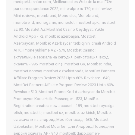
medipekfashion.com
,
Meilleurs sites Web de la mariГ©e
par correspondance 2022
,
mineralpro.ru 170
,
mini-review
,
Mini-reviews
,
mombrand
,
Mono slot
,
Monobrand
,
monobrend
,
monogame
,
monoslot
,
mostbet apk
,
mostbet
az 90
,
MostBet AZ Most Bet Casino Qeydiyyat, Yukle
Android App - 72
,
mostbet azerbaijan
,
Mostbet
Azerbaycan
,
Mostbet Azərbaycan tətbiqinin icmalı Android
APK, iPhone yükləmə AZ - 579
,
Mostbet Casino:
актуальные зеркала на сегодня, регистрация, вход,
скачать - 995
,
mostbet giriş
,
mostbet GR
,
Mostbet India
,
mostbet norway
,
mostbet ozbekistonda
,
MostBet Partners
Affiliate Program Review 2023 Upto 60% Revshare - 649
,
MostBet Partners Affiliate Program Review 2023 Upto 60%
Revshare 510
,
Mostbet Promo Kod Azərbaycanda Mostbet
Promosyon Kodu Hello Passenger - 523
,
MostBet
Registration create a new account - 189
,
mostbet royxatga
olish
,
mostbet tr
,
mostbet uz
,
mostbet uz kirish
,
Mostbet
uz скачать на андроид Мостбет вход - 636
,
Mostbet
Uzbekistan
,
Mostbet Мостбет для Андроид Последняя
версия скачать AP - 940
,
mostbetbdapp.comen-