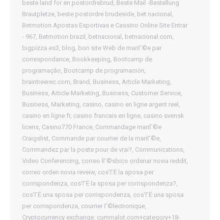
beste land for en postordrebrud
,
Beste Mail -Bestellung
Brautpletze
,
beste postordre brudeside
,
bet nacional
,
Betmotion Apostas Esportivas e Cassino Online Site Entrar
- 967
,
Betmotion brazil
,
betnacional
,
betnacional com
,
bigpizza.es3
,
blog
,
bon site Web de mariГ©e par
correspondance
,
Bookkeeping
,
Bootcamp de
programação
,
Bootcamp de programación
,
braintreerec.com
,
Brand
,
Business, Article Marketing
,
Business, Article Marketing
,
Business, Customer Service
,
Business, Marketing
,
casino
,
casino en ligne argent reel
,
casino en ligne fr
,
casino francais en ligne
,
casino svensk
licens
,
Casino770 France
,
Commandage mariГ©e
Craigslist
,
Commande par courrier de la mariГ©e
,
Commandez par la poste pour de vrai?
,
Communications,
Video Conferencing
,
correo lГ©sbico ordenar novia reddit
,
correo orden novia reveiw
,
cos'ГЁ la sposa per
corrispondenza
,
cos'ГЁ la sposa per corrispondenza?
,
cos'ГЁ una sposa per corrispondenza
,
cos'ГЁ una sposa
per corrispondenza
,
courrier Г©lectronique
,
Cryptocurrency exchange
,
cummalot.com+category+18-