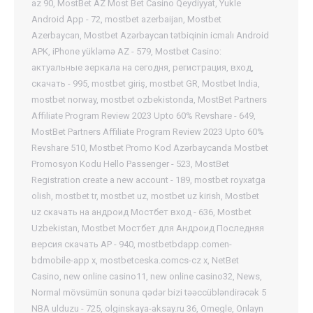
az 90
,
MostBet AZ Most Bet Casino Qeydiyyat, Yukle
Android App - 72
,
mostbet azerbaijan
,
Mostbet
Azerbaycan
,
Mostbet Azərbaycan tətbiqinin icmalı Android
APK, iPhone yükləmə AZ - 579
,
Mostbet Casino:
актуальные зеркала на сегодня, регистрация, вход,
скачать - 995
,
mostbet giriş
,
mostbet GR
,
Mostbet India
,
mostbet norway
,
mostbet ozbekistonda
,
MostBet Partners
Affiliate Program Review 2023 Upto 60% Revshare - 649
,
MostBet Partners Affiliate Program Review 2023 Upto 60%
Revshare 510
,
Mostbet Promo Kod Azərbaycanda Mostbet
Promosyon Kodu Hello Passenger - 523
,
MostBet
Registration create a new account - 189
,
mostbet royxatga
olish
,
mostbet tr
,
mostbet uz
,
mostbet uz kirish
,
Mostbet
uz скачать на андроид Мостбет вход - 636
,
Mostbet
Uzbekistan
,
Mostbet Мостбет для Андроид Последняя
версия скачать AP - 940
,
mostbetbdapp.comen-
bdmobile-app x
,
mostbetceska.comcs-cz x
,
NetBet
Casino
,
new online casino11
,
new online casino32
,
News
,
Normal mövsümün sonuna qədər bizi təəccübləndirəcək 5
NBA ulduzu - 725
,
olginskaya-aksay.ru 36
,
Omegle
,
Onlayn