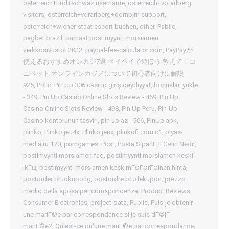
osterreich+tirol+schwaz username
,
osterreich+vorarlberg
visitors
,
osterreich+vorarlberg+dornbirn support
,
osterreich+wiener-staat escort buchen
,
other
,
Pablic
,
pagbet brazil
,
parhaat postimyynti morsiamen
verkkosivustot 2022
,
paypal-fee-calculator.com
,
PayPayが
使えるおすすめオンカジ7選 ペイペイで遊ぼう 教えて！コ
ニベット オンラインカジノについて初心者向けに解説 -
925
,
Pblic
,
Pin Up 306 casino giriş qeydiyyat, bonuslar, yukle
- 349
,
Pin Up Casino Online Slots Review - 469
,
Pin Up
Casino Online Slots Review - 498
,
Pin Up Peru
,
Pin-Up
Casino kontorunun təsviri, pin up az - 506
,
PinUp apk
,
plinko
,
Plinko jeu4x
,
Plinko jeux
,
plinkofi.com c1
,
plyas-
media.ru 170
,
porngames
,
Post
,
Posta SipariЕџi Gelin Nedir
,
postimyynti morsiamen faq
,
postimyynti morsiamen keski-
ikГ¤
,
postimyynti morsiamen keskimГ¤Г¤rГ¤inen hinta
,
postorder brudkupong
,
postordre brudekupon
,
prezzo
medio della sposa per corrispondenza
,
Product Reviews,
Consumer Electronics
,
project-data
,
Public
,
Puis-je obtenir
une mariГ©e par correspondance si je suis dГ©jГ
mariГ©e?
,
Qu'est-ce qu'une mariГ©e par correspondance
,