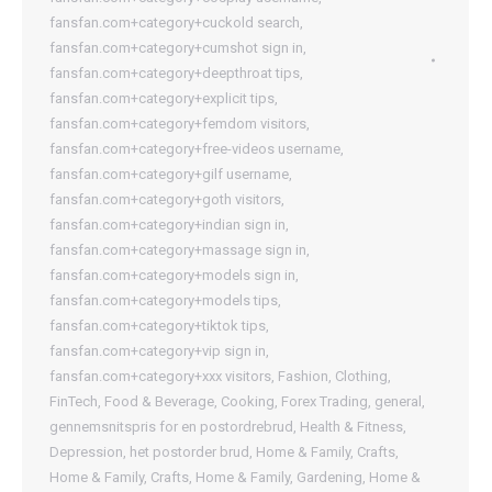
fansfan.com+category+cuckold search
,
fansfan.com+category+cumshot sign in
,
fansfan.com+category+deepthroat tips
,
fansfan.com+category+explicit tips
,
fansfan.com+category+femdom visitors
,
fansfan.com+category+free-videos username
,
fansfan.com+category+gilf username
,
fansfan.com+category+goth visitors
,
fansfan.com+category+indian sign in
,
fansfan.com+category+massage sign in
,
fansfan.com+category+models sign in
,
fansfan.com+category+models tips
,
fansfan.com+category+tiktok tips
,
fansfan.com+category+vip sign in
,
fansfan.com+category+xxx visitors
,
Fashion, Clothing
,
FinTech
,
Food & Beverage, Cooking
,
Forex Trading
,
general
,
gennemsnitspris for en postordrebrud
,
Health & Fitness,
Depression
,
het postorder brud
,
Home & Family, Crafts
,
Home & Family, Crafts
,
Home & Family, Gardening
,
Home &