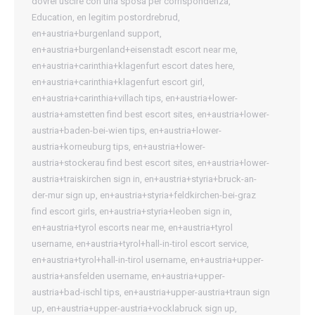
dovrei uscire con una sposa per corrispondenza
,
Education
,
en legitim postordrebrud
,
en+austria+burgenland support
,
en+austria+burgenland+eisenstadt escort near me
,
en+austria+carinthia+klagenfurt escort dates here
,
en+austria+carinthia+klagenfurt escort girl
,
en+austria+carinthia+villach tips
,
en+austria+lower-
austria+amstetten find best escort sites
,
en+austria+lower-
austria+baden-bei-wien tips
,
en+austria+lower-
austria+korneuburg tips
,
en+austria+lower-
austria+stockerau find best escort sites
,
en+austria+lower-
austria+traiskirchen sign in
,
en+austria+styria+bruck-an-
der-mur sign up
,
en+austria+styria+feldkirchen-bei-graz
find escort girls
,
en+austria+styria+leoben sign in
,
en+austria+tyrol escorts near me
,
en+austria+tyrol
username
,
en+austria+tyrol+hall-in-tirol escort service
,
en+austria+tyrol+hall-in-tirol username
,
en+austria+upper-
austria+ansfelden username
,
en+austria+upper-
austria+bad-ischl tips
,
en+austria+upper-austria+traun sign
up
,
en+austria+upper-austria+vocklabruck sign up
,