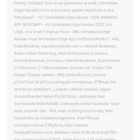
Family, Holidays
,
how does generative ai work
,
Immediate
Edge Canada Is this automated system legitimate in the
first place? - 127
,
Immediate Edge Review 100% WINNING
APP OR SCAM? - 45
,
Immediate Edge Review 2023: Is it
Legit, or a Scam? Signup Now! - 885
,
Immediate Edge
Review: How Immediate Edge App Software Works? - 406
,
India Mostbet
,
inquisitivereader.com z
,
Internet Business,
Audio-Video Streaming
,
Internet Business, Domains
,
Internet Business, Domains
,
Internet Business, Ecommerce
,
IT Education
,
IT Образование
,
Kassam az: Onlayn Ode
Onlayn Ödəmə sistemi - 895
,
kimkafka.com
,
kuinka
pГ¤ivГ¤mГ¤Г¤rГ¤ postimyynti morsiamen
,
KГ¶nnen Sie
eine Braut bestellen?
,
Lalabet
,
Lalabet Casino3
,
legale
Versandhandel Seiten fГјr BrГ¤ute
,
Lesbienne Mail
Commande Bride Reddit
,
Lisenziyalı onlayn kazinolar: saytı
necə seçmək olar - 964
,
mail i ordning brud kostar
,
Mail
narudЕѕbe za mladenke legitimne
,
mariГ©e par
correspondance lГ©gitime
,
Maxi reviewe
,
medipekfashion.com
,
Meilleurs sites Web de la mariГ©e
par correspondance 2022
,
mineralpro.ru 170
,
mini-review
,