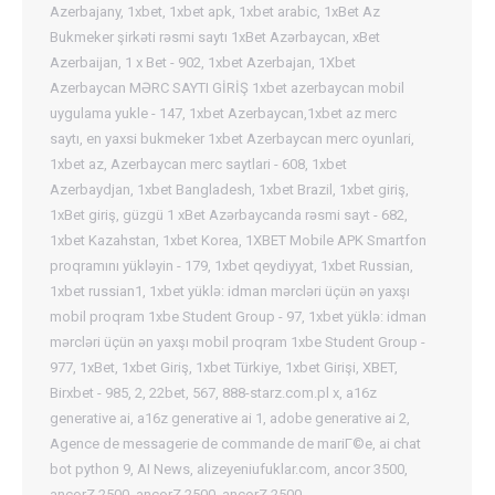
Azerbajany
,
1xbet
,
1xbet apk
,
1xbet arabic
,
1xBet Az
Bukmeker şirkəti rəsmi saytı 1xBet Azərbaycan, xBet
Azerbaijan, 1 x Bet - 902
,
1xbet Azerbajan
,
1Xbet
Azerbaycan MƏRC SAYTI GİRİŞ 1xbet azerbaycan mobil
uygulama yukle - 147
,
1xbet Azerbaycan,1xbet az merc
saytı, en yaxsi bukmeker 1xbet Azerbaycan merc oyunlari,
1xbet az, Azerbaycan merc saytlari - 608
,
1xbet
Azerbaydjan
,
1xbet Bangladesh
,
1xbet Brazil
,
1xbet giriş
,
1xBet giriş, güzgü 1 xBet Azərbaycanda rəsmi sayt - 682
,
1xbet Kazahstan
,
1xbet Korea
,
1XBET Mobile APK Smartfon
proqramını yükləyin - 179
,
1xbet qeydiyyat
,
1xbet Russian
,
1xbet russian1
,
1xbet yüklə: idman mərcləri üçün ən yaxşı
mobil proqram 1xbe Student Group - 97
,
1xbet yüklə: idman
mərcləri üçün ən yaxşı mobil proqram 1xbe Student Group -
977
,
1xBet, 1xbet Giriş, 1xbet Türkiye, 1xbet Girişi, XBET,
Birxbet - 985
,
2
,
22bet
,
567
,
888-starz.com.pl x
,
a16z
generative ai
,
a16z generative ai 1
,
adobe generative ai 2
,
Agence de messagerie de commande de mariГ©e
,
ai chat
bot python 9
,
AI News
,
alizeyeniufuklar.com
,
ancor 3500
,
ancorZ 2500
,
ancorZ 2500
,
ancorZ 2500
,