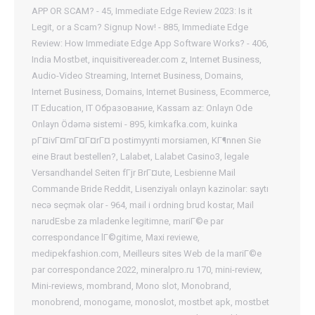
APP OR SCAM? - 45
,
Immediate Edge Review 2023: Is it
Legit, or a Scam? Signup Now! - 885
,
Immediate Edge
Review: How Immediate Edge App Software Works? - 406
,
India Mostbet
,
inquisitivereader.com z
,
Internet Business,
Audio-Video Streaming
,
Internet Business, Domains
,
Internet Business, Domains
,
Internet Business, Ecommerce
,
IT Education
,
IT Образование
,
Kassam az: Onlayn Ode
Onlayn Ödəmə sistemi - 895
,
kimkafka.com
,
kuinka
pГ¤ivГ¤mГ¤Г¤rГ¤ postimyynti morsiamen
,
KГ¶nnen Sie
eine Braut bestellen?
,
Lalabet
,
Lalabet Casino3
,
legale
Versandhandel Seiten fГјr BrГ¤ute
,
Lesbienne Mail
Commande Bride Reddit
,
Lisenziyalı onlayn kazinolar: saytı
necə seçmək olar - 964
,
mail i ordning brud kostar
,
Mail
narudЕѕbe za mladenke legitimne
,
mariГ©e par
correspondance lГ©gitime
,
Maxi reviewe
,
medipekfashion.com
,
Meilleurs sites Web de la mariГ©e
par correspondance 2022
,
mineralpro.ru 170
,
mini-review
,
Mini-reviews
,
mombrand
,
Mono slot
,
Monobrand
,
monobrend
,
monogame
,
monoslot
,
mostbet apk
,
mostbet