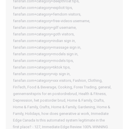
fansfan.com+category+deepthroat tips
,
fansfan.com+category+explicit tips
,
fansfan.com+category+femdom visitors
,
fansfan.com+category+free-videos username
,
fansfan.com+category+gilf username
,
fansfan.com+category+goth visitors
,
fansfan.com+category+indian sign in
,
fansfan.com+category+massage sign in
,
fansfan.com+category+models sign in
,
fansfan.com+category+models tips
,
fansfan.com+category+tiktok tips
,
fansfan.com+category+vip sign in
,
fansfan.com+category+xxx visitors
,
Fashion, Clothing
,
FinTech
,
Food & Beverage, Cooking
,
Forex Trading
,
general
,
gennemsnitspris for en postordrebrud
,
Health & Fitness,
Depression
,
het postorder brud
,
Home & Family, Crafts
,
Home & Family, Crafts
,
Home & Family, Gardening
,
Home &
Family, Holidays
,
how does generative ai work
,
Immediate
Edge Canada Is this automated system legitimate in the
first place? - 127
,
Immediate Edge Review 100% WINNING