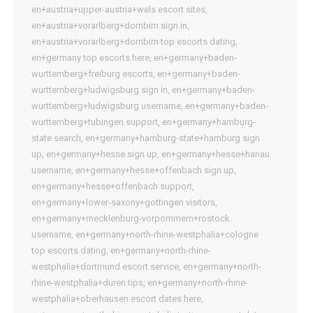
en+austria+upper-austria+wels escort sites
,
en+austria+vorarlberg+dornbirn sign in
,
en+austria+vorarlberg+dornbirn top escorts dating
,
en+germany top escorts here
,
en+germany+baden-
wurttemberg+freiburg escorts
,
en+germany+baden-
wurttemberg+ludwigsburg sign in
,
en+germany+baden-
wurttemberg+ludwigsburg username
,
en+germany+baden-
wurttemberg+tubingen support
,
en+germany+hamburg-
state search
,
en+germany+hamburg-state+hamburg sign
up
,
en+germany+hesse sign up
,
en+germany+hesse+hanau
username
,
en+germany+hesse+offenbach sign up
,
en+germany+hesse+offenbach support
,
en+germany+lower-saxony+gottingen visitors
,
en+germany+mecklenburg-vorpommern+rostock
username
,
en+germany+north-rhine-westphalia+cologne
top escorts dating
,
en+germany+north-rhine-
westphalia+dortmund escort service
,
en+germany+north-
rhine-westphalia+duren tips
,
en+germany+north-rhine-
westphalia+oberhausen escort dates here
,