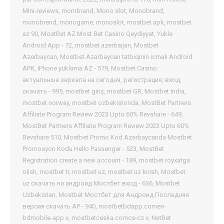
Mini-reviews
,
mombrand
,
Mono slot
,
Monobrand
,
monobrend
,
monogame
,
monoslot
,
mostbet apk
,
mostbet
az 90
,
MostBet AZ Most Bet Casino Qeydiyyat, Yukle
Android App - 72
,
mostbet azerbaijan
,
Mostbet
Azerbaycan
,
Mostbet Azərbaycan tətbiqinin icmalı Android
APK, iPhone yükləmə AZ - 579
,
Mostbet Casino:
актуальные зеркала на сегодня, регистрация, вход,
скачать - 995
,
mostbet giriş
,
mostbet GR
,
Mostbet India
,
mostbet norway
,
mostbet ozbekistonda
,
MostBet Partners
Affiliate Program Review 2023 Upto 60% Revshare - 649
,
MostBet Partners Affiliate Program Review 2023 Upto 60%
Revshare 510
,
Mostbet Promo Kod Azərbaycanda Mostbet
Promosyon Kodu Hello Passenger - 523
,
MostBet
Registration create a new account - 189
,
mostbet royxatga
olish
,
mostbet tr
,
mostbet uz
,
mostbet uz kirish
,
Mostbet
uz скачать на андроид Мостбет вход - 636
,
Mostbet
Uzbekistan
,
Mostbet Мостбет для Андроид Последняя
версия скачать AP - 940
,
mostbetbdapp.comen-
bdmobile-app x
,
mostbetceska.comcs-cz x
,
NetBet