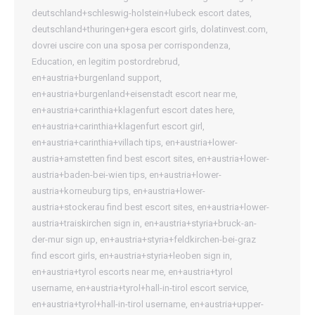
deutschland+schleswig-holstein+lubeck escort dates
,
deutschland+thuringen+gera escort girls
,
dolatinvest.com
,
dovrei uscire con una sposa per corrispondenza
,
Education
,
en legitim postordrebrud
,
en+austria+burgenland support
,
en+austria+burgenland+eisenstadt escort near me
,
en+austria+carinthia+klagenfurt escort dates here
,
en+austria+carinthia+klagenfurt escort girl
,
en+austria+carinthia+villach tips
,
en+austria+lower-
austria+amstetten find best escort sites
,
en+austria+lower-
austria+baden-bei-wien tips
,
en+austria+lower-
austria+korneuburg tips
,
en+austria+lower-
austria+stockerau find best escort sites
,
en+austria+lower-
austria+traiskirchen sign in
,
en+austria+styria+bruck-an-
der-mur sign up
,
en+austria+styria+feldkirchen-bei-graz
find escort girls
,
en+austria+styria+leoben sign in
,
en+austria+tyrol escorts near me
,
en+austria+tyrol
username
,
en+austria+tyrol+hall-in-tirol escort service
,
en+austria+tyrol+hall-in-tirol username
,
en+austria+upper-