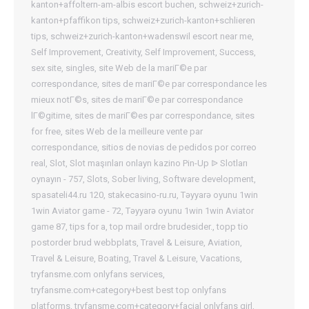
kanton+affoltern-am-albis escort buchen
,
schweiz+zurich-
kanton+pfaffikon tips
,
schweiz+zurich-kanton+schlieren
tips
,
schweiz+zurich-kanton+wadenswil escort near me
,
Self Improvement, Creativity
,
Self Improvement, Success
,
sex site
,
singles
,
site Web de la mariГ©e par
correspondance
,
sites de mariГ©e par correspondance les
mieux notГ©s
,
sites de mariГ©e par correspondance
lГ©gitime
,
sites de mariГ©es par correspondance
,
sites
for free
,
sites Web de la meilleure vente par
correspondance
,
sitios de novias de pedidos por correo
real
,
Slot
,
Slot maşınları onlayn kazino Pin-Up ᐉ Slotları
oynayın - 757
,
Slots
,
Sober living
,
Software development
,
spasateli44.ru 120
,
stakecasino-ru.ru
,
Təyyarə oyunu 1win
1win Aviator game - 72
,
Təyyarə oyunu 1win 1win Aviator
game 87
,
tips for a
,
top mail ordre brudesider.
,
topp tio
postorder brud webbplats
,
Travel & Leisure, Aviation
,
Travel & Leisure, Boating
,
Travel & Leisure, Vacations
,
tryfansme.com onlyfans services
,
tryfansme.com+category+best best top onlyfans
platforms
,
tryfansme.com+category+facial onlyfans girl
,