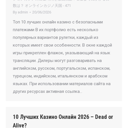
数は？ オンラインカジノ天国 - 471
By
admin
20/06/2026
Топ 10 лучших онлайн казино с безопасными
платежами В их портфолио есть несколько
популярных вариантов рулетки, каждый из
которых имеет свои особенности. В окне каждой
игры прикреплен флажок, указывающий на язык
трансляции. Дилеры могут разговаривать на
английском, русском, португальском, испанском,
турецком, индийском, итальянском и арабском
языках. При использовании материалов сайта на
других ресурсах активная ссылка…
10 Лучших Казино Онлайн 2026 – Dead or
Alive?