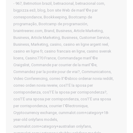
- 967
,
Betmotion brazil
,
betnacional
,
betnacional com
,
bigpizza.es3
,
blog
,
bon site Web de mariГ©e par
correspondance
,
Bookkeeping
,
Bootcamp de
programação
,
Bootcamp de programación
,
braintreerec.com
,
Brand
,
Business, Article Marketing
,
Business, Article Marketing
,
Business, Customer Service
,
Business, Marketing
,
casino
,
casino en ligne argent reel
,
casino en ligne fr
,
casino francais en ligne
,
casino svensk
licens
,
Casino770 France
,
Commandage mariГ©e
Craigslist
,
Commande par courrier de la mariГ©e
,
Commandez par la poste pour de vrai?
,
Communications,
Video Conferencing
,
correo lГ©sbico ordenar novia reddit
,
correo orden novia reveiw
,
cos'ГЁ la sposa per
corrispondenza
,
cos'ГЁ la sposa per corrispondenza?
,
cos'ГЁ una sposa per corrispondenza
,
cos'ГЁ una sposa
per corrispondenza
,
courrier Г©lectronique
,
Cryptocurrency exchange
,
cummalot.com+category+18-
year-old onlyfans models
,
cummalot.com+category+australian onlyfans
,