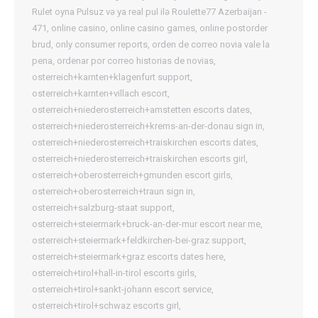
Rulet oyna Pulsuz və ya real pul ilə Roulette77 Azerbaijan -
471
,
online casino
,
online casino games
,
online postorder
brud
,
only consumer reports
,
orden de correo novia vale la
pena
,
ordenar por correo historias de novias
,
osterreich+karnten+klagenfurt support
,
osterreich+karnten+villach escort
,
osterreich+niederosterreich+amstetten escorts dates
,
osterreich+niederosterreich+krems-an-der-donau sign in
,
osterreich+niederosterreich+traiskirchen escorts dates
,
osterreich+niederosterreich+traiskirchen escorts girl
,
osterreich+oberosterreich+gmunden escort girls
,
osterreich+oberosterreich+traun sign in
,
osterreich+salzburg-staat support
,
osterreich+steiermark+bruck-an-der-mur escort near me
,
osterreich+steiermark+feldkirchen-bei-graz support
,
osterreich+steiermark+graz escorts dates here
,
osterreich+tirol+hall-in-tirol escorts girls
,
osterreich+tirol+sankt-johann escort service
,
osterreich+tirol+schwaz escorts girl
,