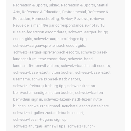
Recreation & Sports, Biking
,
Recreation & Sports, Martial
Arts
,
Reference & Education, Environmental
,
Reference &
Education, Homeschooling
,
Review
,
Reviewe
,
reviewer
,
Revue de la mariГ©e par correspondance
,
ru-npf.ru 10
,
russian-federation escort dates
,
schweiz+aargau+brugg
escort girls
,
schweiz+aargau+oftringen tips
,
schweiz+aargau+spreitenbach escort girls
,
schweiz+aargau+spreitenbach escorts
,
schweiz+basel-
landschaft+mutenz escort date
,
schweiz+basel-
landschaft+oberwil visitors
,
schweiz+basel-stadt escorts
,
schweiz+basel-stadt nutten buchen
,
schweiz+basel-stadt
username
,
schweiz+basel-stadt visitors
,
schweiz+freiburg+freiburg tips
,
schweiz+kanton-
bern+ostermundigen nutten buchen
,
schweiz+kanton-
bern+thun sign in
,
schweiz+luzern-stadt+luzern nutte
buchen
,
schweiz+neuchatel+neuchatel escort dates here
,
schweiz+st-gallen-zustand+buchs escort
,
schweiz+tessin+lugano sign up
,
schweiz+thurgau+amriswil tips
,
schweiz+zurich-