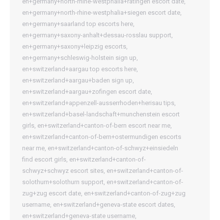
en+germany+north-rhine-westphalia+ratingen escort date
,
en+germany+north-rhine-westphalia+siegen escort date
,
en+germany+saarland top escorts here
,
en+germany+saxony-anhalt+dessau-rosslau support
,
en+germany+saxony+leipzig escorts
,
en+germany+schleswig-holstein sign up
,
en+switzerland+aargau top escorts here
,
en+switzerland+aargau+baden sign up
,
en+switzerland+aargau+zofingen escort date
,
en+switzerland+appenzell-ausserrhoden+herisau tips
,
en+switzerland+basel-landschaft+munchenstein escort
girls
,
en+switzerland+canton-of-bern escort near me
,
en+switzerland+canton-of-bern+ostermundigen escorts
near me
,
en+switzerland+canton-of-schwyz+einsiedeln
find escort girls
,
en+switzerland+canton-of-
schwyz+schwyz escort sites
,
en+switzerland+canton-of-
solothurn+solothurn support
,
en+switzerland+canton-of-
zug+zug escort date
,
en+switzerland+canton-of-zug+zug
username
,
en+switzerland+geneva-state escort dates
,
en+switzerland+geneva-state username
,