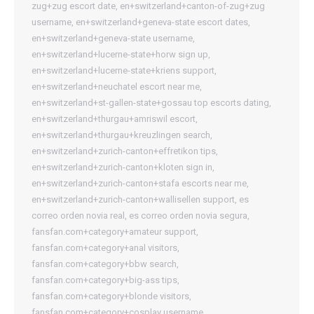
zug+zug escort date
,
en+switzerland+canton-of-zug+zug
username
,
en+switzerland+geneva-state escort dates
,
en+switzerland+geneva-state username
,
en+switzerland+lucerne-state+horw sign up
,
en+switzerland+lucerne-state+kriens support
,
en+switzerland+neuchatel escort near me
,
en+switzerland+st-gallen-state+gossau top escorts dating
,
en+switzerland+thurgau+amriswil escort
,
en+switzerland+thurgau+kreuzlingen search
,
en+switzerland+zurich-canton+effretikon tips
,
en+switzerland+zurich-canton+kloten sign in
,
en+switzerland+zurich-canton+stafa escorts near me
,
en+switzerland+zurich-canton+wallisellen support
,
es
correo orden novia real
,
es correo orden novia segura
,
fansfan.com+category+amateur support
,
fansfan.com+category+anal visitors
,
fansfan.com+category+bbw search
,
fansfan.com+category+big-ass tips
,
fansfan.com+category+blonde visitors
,
fansfan.com+category+cosplay username
,