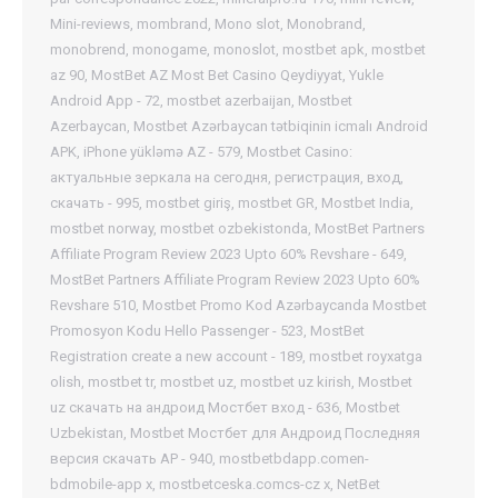
Mini-reviews
,
mombrand
,
Mono slot
,
Monobrand
,
monobrend
,
monogame
,
monoslot
,
mostbet apk
,
mostbet
az 90
,
MostBet AZ Most Bet Casino Qeydiyyat, Yukle
Android App - 72
,
mostbet azerbaijan
,
Mostbet
Azerbaycan
,
Mostbet Azərbaycan tətbiqinin icmalı Android
APK, iPhone yükləmə AZ - 579
,
Mostbet Casino:
актуальные зеркала на сегодня, регистрация, вход,
скачать - 995
,
mostbet giriş
,
mostbet GR
,
Mostbet India
,
mostbet norway
,
mostbet ozbekistonda
,
MostBet Partners
Affiliate Program Review 2023 Upto 60% Revshare - 649
,
MostBet Partners Affiliate Program Review 2023 Upto 60%
Revshare 510
,
Mostbet Promo Kod Azərbaycanda Mostbet
Promosyon Kodu Hello Passenger - 523
,
MostBet
Registration create a new account - 189
,
mostbet royxatga
olish
,
mostbet tr
,
mostbet uz
,
mostbet uz kirish
,
Mostbet
uz скачать на андроид Мостбет вход - 636
,
Mostbet
Uzbekistan
,
Mostbet Мостбет для Андроид Последняя
версия скачать AP - 940
,
mostbetbdapp.comen-
bdmobile-app x
,
mostbetceska.comcs-cz x
,
NetBet