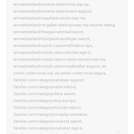
en+switzerland+lucerne-state+horw sign up
,
en+switzerland+lucerne-state+kriens support
,
en+switzerland+neuchatel escort near me
,
en+switzerland+st-gallen-state+gossau top escorts dating
,
en+switzerland+thurgau+amriswil escort
,
en+switzerland+thurgau+kreuzlingen search
,
en+switzerland+zurich-canton+effretikon tips
,
en+switzerland+zurich-canton+kloten sign in
,
en+switzerland+zurich-canton+stafa escorts near me
,
en+switzerland+zurich-canton+wallisellen support
,
es
correo orden novia real
,
es correo orden novia segura
,
fansfan.com+category+amateur support
,
fansfan.com+category+anal visitors
,
fansfan.com+category+bbw search
,
fansfan.com+category+big-ass tips
,
fansfan.com+category+blonde visitors
,
fansfan.com+category+cosplay username
,
fansfan.com+category+cuckold search
,
fansfan.com+category+cumshot sign in
,