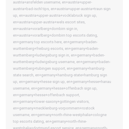
austria+ansfelden username
,
en+austria+upper-
austria+bad-ischl tips
,
en+austria+upper-austria+traun sign
up
,
en+austria+upper-austria+vocklabruck sign up
,
en+austria+upper-austria+wels escort sites
,
en+austria+vorarlberg+dornbirn sign in
,
en+austria+vorarlberg+dornbirn top escorts dating
,
en+germany top escorts here
,
en+germany+baden-
wurttemberg+freiburg escorts
,
en+germany+baden-
wurttemberg+ludwigsburg sign in
,
en+germany+baden-
wurttemberg+ludwigsburg username
,
en+germany+baden-
wurttemberg+tubingen support
,
en+germany+hamburg-
state search
,
en+germany+hamburg-state+hamburg sign
up
,
en+germany+hesse sign up
,
en+germany+hesse+hanau
username
,
en+germany+hesse+offenbach sign up
,
en+germany+hesse+offenbach support
,
en+germany+lower-saxony+gottingen visitors
,
en+germany+mecklenburg-vorpommern+rostock
username
,
en+germany+north-rhine-westphalia+cologne
top escorts dating
,
en+germany+north-rhine-
westphalia+dortmund escort service
,
en+germany+north-