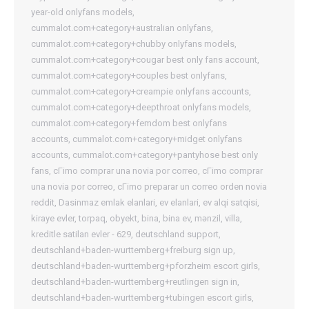
year-old onlyfans models
,
cummalot.com+category+australian onlyfans
,
cummalot.com+category+chubby onlyfans models
,
cummalot.com+category+cougar best only fans account
,
cummalot.com+category+couples best onlyfans
,
cummalot.com+category+creampie onlyfans accounts
,
cummalot.com+category+deepthroat onlyfans models
,
cummalot.com+category+femdom best onlyfans
accounts
,
cummalot.com+category+midget onlyfans
accounts
,
cummalot.com+category+pantyhose best only
fans
,
cГіmo comprar una novia por correo
,
cГіmo comprar
una novia por correo
,
cГіmo preparar un correo orden novia
reddit
,
Dasinmaz emlak elanlari, ev elanlari, ev alqi satqisi,
kiraye evler, torpaq, obyekt, bina, bina ev, mənzil, villa,
kreditle satilan evler - 629
,
deutschland support
,
deutschland+baden-wurttemberg+freiburg sign up
,
deutschland+baden-wurttemberg+pforzheim escort girls
,
deutschland+baden-wurttemberg+reutlingen sign in
,
deutschland+baden-wurttemberg+tubingen escort girls
,