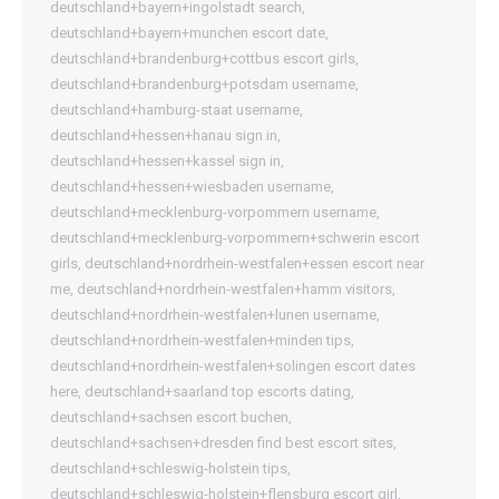
deutschland+bayern+ingolstadt search
,
deutschland+bayern+munchen escort date
,
deutschland+brandenburg+cottbus escort girls
,
deutschland+brandenburg+potsdam username
,
deutschland+hamburg-staat username
,
deutschland+hessen+hanau sign in
,
deutschland+hessen+kassel sign in
,
deutschland+hessen+wiesbaden username
,
deutschland+mecklenburg-vorpommern username
,
deutschland+mecklenburg-vorpommern+schwerin escort
girls
,
deutschland+nordrhein-westfalen+essen escort near
me
,
deutschland+nordrhein-westfalen+hamm visitors
,
deutschland+nordrhein-westfalen+lunen username
,
deutschland+nordrhein-westfalen+minden tips
,
deutschland+nordrhein-westfalen+solingen escort dates
here
,
deutschland+saarland top escorts dating
,
deutschland+sachsen escort buchen
,
deutschland+sachsen+dresden find best escort sites
,
deutschland+schleswig-holstein tips
,
deutschland+schleswig-holstein+flensburg escort girl
,