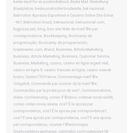
beste land for en postordrebrud
,
Beste Mail -Bestellung
Brautpletze
,
beste postordre brudeside
,
bet nacional
,
Betmotion Apostas Esportivas e Cassino Online Site Entrar
- 967
,
Betmotion brazil
,
betnacional
,
betnacional com
,
bigpizza.es3
,
blog
,
bon site Web de mariГ©e par
correspondance
,
Bookkeeping
,
Bootcamp de
programação
,
Bootcamp de programación
,
braintreerec.com
,
Brand
,
Business, Article Marketing
,
Business, Article Marketing
,
Business, Customer Service
,
Business, Marketing
,
casino
,
casino en ligne argent reel
,
casino en ligne fr
,
casino francais en ligne
,
casino svensk
licens
,
Casino770 France
,
Commandage mariГ©e
Craigslist
,
Commande par courrier de la mariГ©e
,
Commandez par la poste pour de vrai?
,
Communications,
Video Conferencing
,
correo lГ©sbico ordenar novia reddit
,
correo orden novia reveiw
,
cos'ГЁ la sposa per
corrispondenza
,
cos'ГЁ la sposa per corrispondenza?
,
cos'ГЁ una sposa per corrispondenza
,
cos'ГЁ una sposa
per corrispondenza
,
courrier Г©lectronique
,
Cryptocurrency exchange
,
cummalot.com+category+18-