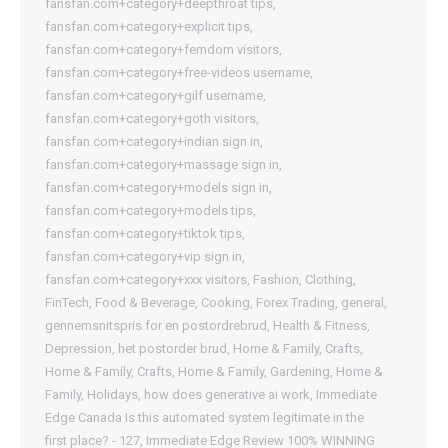
fansfan.com+category+deepthroat tips
,
fansfan.com+category+explicit tips
,
fansfan.com+category+femdom visitors
,
fansfan.com+category+free-videos username
,
fansfan.com+category+gilf username
,
fansfan.com+category+goth visitors
,
fansfan.com+category+indian sign in
,
fansfan.com+category+massage sign in
,
fansfan.com+category+models sign in
,
fansfan.com+category+models tips
,
fansfan.com+category+tiktok tips
,
fansfan.com+category+vip sign in
,
fansfan.com+category+xxx visitors
,
Fashion, Clothing
,
FinTech
,
Food & Beverage, Cooking
,
Forex Trading
,
general
,
gennemsnitspris for en postordrebrud
,
Health & Fitness,
Depression
,
het postorder brud
,
Home & Family, Crafts
,
Home & Family, Crafts
,
Home & Family, Gardening
,
Home &
Family, Holidays
,
how does generative ai work
,
Immediate
Edge Canada Is this automated system legitimate in the
first place? - 127
,
Immediate Edge Review 100% WINNING