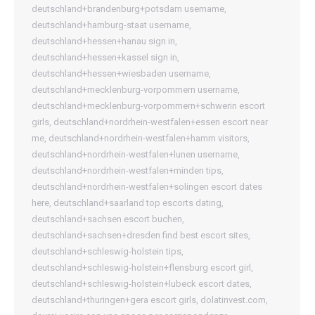
deutschland+brandenburg+potsdam username
,
deutschland+hamburg-staat username
,
deutschland+hessen+hanau sign in
,
deutschland+hessen+kassel sign in
,
deutschland+hessen+wiesbaden username
,
deutschland+mecklenburg-vorpommern username
,
deutschland+mecklenburg-vorpommern+schwerin escort
girls
,
deutschland+nordrhein-westfalen+essen escort near
me
,
deutschland+nordrhein-westfalen+hamm visitors
,
deutschland+nordrhein-westfalen+lunen username
,
deutschland+nordrhein-westfalen+minden tips
,
deutschland+nordrhein-westfalen+solingen escort dates
here
,
deutschland+saarland top escorts dating
,
deutschland+sachsen escort buchen
,
deutschland+sachsen+dresden find best escort sites
,
deutschland+schleswig-holstein tips
,
deutschland+schleswig-holstein+flensburg escort girl
,
deutschland+schleswig-holstein+lubeck escort dates
,
deutschland+thuringen+gera escort girls
,
dolatinvest.com
,