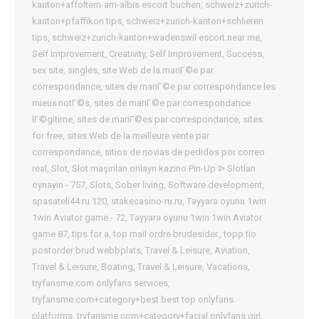
kanton+affoltern-am-albis escort buchen
,
schweiz+zurich-
kanton+pfaffikon tips
,
schweiz+zurich-kanton+schlieren
tips
,
schweiz+zurich-kanton+wadenswil escort near me
,
Self Improvement, Creativity
,
Self Improvement, Success
,
sex site
,
singles
,
site Web de la mariГ©e par
correspondance
,
sites de mariГ©e par correspondance les
mieux notГ©s
,
sites de mariГ©e par correspondance
lГ©gitime
,
sites de mariГ©es par correspondance
,
sites
for free
,
sites Web de la meilleure vente par
correspondance
,
sitios de novias de pedidos por correo
real
,
Slot
,
Slot maşınları onlayn kazino Pin-Up ᐉ Slotları
oynayın - 757
,
Slots
,
Sober living
,
Software development
,
spasateli44.ru 120
,
stakecasino-ru.ru
,
Təyyarə oyunu 1win
1win Aviator game - 72
,
Təyyarə oyunu 1win 1win Aviator
game 87
,
tips for a
,
top mail ordre brudesider.
,
topp tio
postorder brud webbplats
,
Travel & Leisure, Aviation
,
Travel & Leisure, Boating
,
Travel & Leisure, Vacations
,
tryfansme.com onlyfans services
,
tryfansme.com+category+best best top onlyfans
platforms
,
tryfansme.com+category+facial onlyfans girl
,