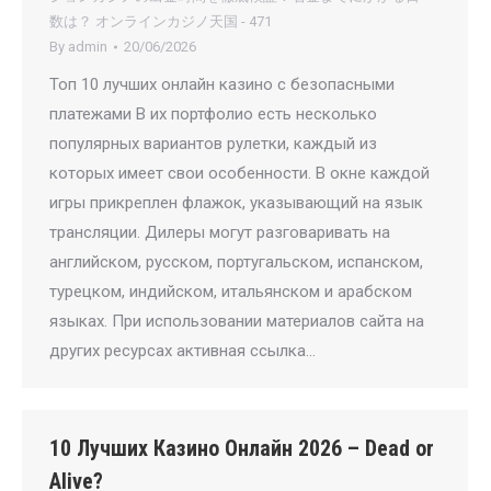
数は？ オンラインカジノ天国 - 471
By
admin
20/06/2026
Топ 10 лучших онлайн казино с безопасными
платежами В их портфолио есть несколько
популярных вариантов рулетки, каждый из
которых имеет свои особенности. В окне каждой
игры прикреплен флажок, указывающий на язык
трансляции. Дилеры могут разговаривать на
английском, русском, португальском, испанском,
турецком, индийском, итальянском и арабском
языках. При использовании материалов сайта на
других ресурсах активная ссылка…
10 Лучших Казино Онлайн 2026 – Dead or
Alive?