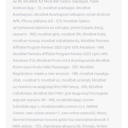
az 90
,
MostBet AZ Most Bet Casino Qeydiyyat, Yukle
Android App - 72
,
mostbet azerbaijan
,
Mostbet
Azerbaycan
,
Mostbet Azərbaycan tətbiqinin icmalı Android
APK, iPhone yükləmə AZ - 579
,
Mostbet Casino:
актуальные зеркала на сегодня, регистрация, вход,
скачать - 995
,
mostbet giriş
,
mostbet GR
,
Mostbet India
,
mostbet norway
,
mostbet ozbekistonda
,
MostBet Partners
Affiliate Program Review 2023 Upto 60% Revshare - 649
,
MostBet Partners Affiliate Program Review 2023 Upto 60%
Revshare 510
,
Mostbet Promo Kod Azərbaycanda Mostbet
Promosyon Kodu Hello Passenger - 523
,
MostBet
Registration create a new account - 189
,
mostbet royxatga
olish
,
mostbet tr
,
mostbet uz
,
mostbet uz kirish
,
Mostbet
uz скачать на андроид Мостбет вход - 636
,
Mostbet
Uzbekistan
,
Mostbet Мостбет для Андроид Последняя
версия скачать AP - 940
,
mostbetbdapp.comen-
bdmobile-app x
,
mostbetceska.comcs-cz x
,
NetBet
Casino
,
new online casino11
,
new online casino32
,
News
,
Normal mövsümün sonuna qədər bizi təəccübləndirəcək 5
NBA ulduzu - 725
,
olginskaya-aksay.ru 36
,
Omegle
,
Onlayn