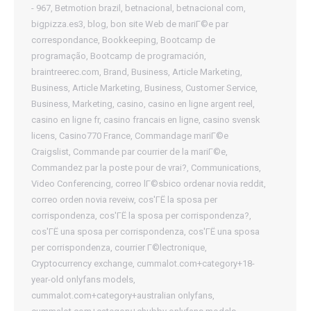
- 967
,
Betmotion brazil
,
betnacional
,
betnacional com
,
bigpizza.es3
,
blog
,
bon site Web de mariГ©e par
correspondance
,
Bookkeeping
,
Bootcamp de
programação
,
Bootcamp de programación
,
braintreerec.com
,
Brand
,
Business, Article Marketing
,
Business, Article Marketing
,
Business, Customer Service
,
Business, Marketing
,
casino
,
casino en ligne argent reel
,
casino en ligne fr
,
casino francais en ligne
,
casino svensk
licens
,
Casino770 France
,
Commandage mariГ©e
Craigslist
,
Commande par courrier de la mariГ©e
,
Commandez par la poste pour de vrai?
,
Communications,
Video Conferencing
,
correo lГ©sbico ordenar novia reddit
,
correo orden novia reveiw
,
cos'ГЁ la sposa per
corrispondenza
,
cos'ГЁ la sposa per corrispondenza?
,
cos'ГЁ una sposa per corrispondenza
,
cos'ГЁ una sposa
per corrispondenza
,
courrier Г©lectronique
,
Cryptocurrency exchange
,
cummalot.com+category+18-
year-old onlyfans models
,
cummalot.com+category+australian onlyfans
,