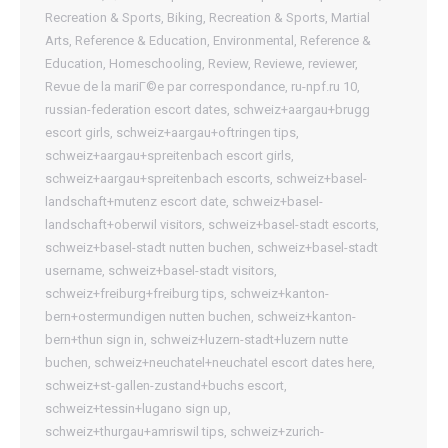
Recreation & Sports, Biking
,
Recreation & Sports, Martial
Arts
,
Reference & Education, Environmental
,
Reference &
Education, Homeschooling
,
Review
,
Reviewe
,
reviewer
,
Revue de la mariГ©e par correspondance
,
ru-npf.ru 10
,
russian-federation escort dates
,
schweiz+aargau+brugg
escort girls
,
schweiz+aargau+oftringen tips
,
schweiz+aargau+spreitenbach escort girls
,
schweiz+aargau+spreitenbach escorts
,
schweiz+basel-
landschaft+mutenz escort date
,
schweiz+basel-
landschaft+oberwil visitors
,
schweiz+basel-stadt escorts
,
schweiz+basel-stadt nutten buchen
,
schweiz+basel-stadt
username
,
schweiz+basel-stadt visitors
,
schweiz+freiburg+freiburg tips
,
schweiz+kanton-
bern+ostermundigen nutten buchen
,
schweiz+kanton-
bern+thun sign in
,
schweiz+luzern-stadt+luzern nutte
buchen
,
schweiz+neuchatel+neuchatel escort dates here
,
schweiz+st-gallen-zustand+buchs escort
,
schweiz+tessin+lugano sign up
,
schweiz+thurgau+amriswil tips
,
schweiz+zurich-