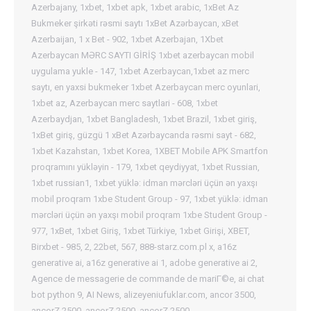
Azerbajany
,
1xbet
,
1xbet apk
,
1xbet arabic
,
1xBet Az
Bukmeker şirkəti rəsmi saytı 1xBet Azərbaycan, xBet
Azerbaijan, 1 x Bet - 902
,
1xbet Azerbajan
,
1Xbet
Azerbaycan MƏRC SAYTI GİRİŞ 1xbet azerbaycan mobil
uygulama yukle - 147
,
1xbet Azerbaycan,1xbet az merc
saytı, en yaxsi bukmeker 1xbet Azerbaycan merc oyunlari,
1xbet az, Azerbaycan merc saytlari - 608
,
1xbet
Azerbaydjan
,
1xbet Bangladesh
,
1xbet Brazil
,
1xbet giriş
,
1xBet giriş, güzgü 1 xBet Azərbaycanda rəsmi sayt - 682
,
1xbet Kazahstan
,
1xbet Korea
,
1XBET Mobile APK Smartfon
proqramını yükləyin - 179
,
1xbet qeydiyyat
,
1xbet Russian
,
1xbet russian1
,
1xbet yüklə: idman mərcləri üçün ən yaxşı
mobil proqram 1xbe Student Group - 97
,
1xbet yüklə: idman
mərcləri üçün ən yaxşı mobil proqram 1xbe Student Group -
977
,
1xBet, 1xbet Giriş, 1xbet Türkiye, 1xbet Girişi, XBET,
Birxbet - 985
,
2
,
22bet
,
567
,
888-starz.com.pl x
,
a16z
generative ai
,
a16z generative ai 1
,
adobe generative ai 2
,
Agence de messagerie de commande de mariГ©e
,
ai chat
bot python 9
,
AI News
,
alizeyeniufuklar.com
,
ancor 3500
,
ancorZ 2500
,
ancorZ 2500
,
ancorZ 2500
,