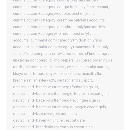
cummalot.com+category+chubby onlyfans models
,
cummalot.com+category+cougar best only fans account
,
cummalot.com+category+couples best onlyfans
,
cummalot.com+category+creampie onlyfans accounts
,
cummalot.com+category+deepthroat onlyfans models
,
cummalot.com+category+femdom best onlyfans
accounts
,
cummalot.com+category+midget onlyfans
accounts
,
cummalot.com+category+pantyhose best only
fans
,
cГіmo comprar una novia por correo
,
cГіmo comprar
una novia por correo
,
cГіmo preparar un correo orden novia
reddit
,
Dasinmaz emlak elanlari, ev elanlari, ev alqi satqisi,
kiraye evler, torpaq, obyekt, bina, bina ev, mənzil, villa,
kreditle satilan evler - 629
,
deutschland support
,
deutschland+baden-wurttemberg+freiburg sign up
,
deutschland+baden-wurttemberg+pforzheim escort girls
,
deutschland+baden-wurttemberg+reutlingen sign in
,
deutschland+baden-wurttemberg+tubingen escort girls
,
deutschland+bayern+ingolstadt search
,
deutschland+bayern+munchen escort date
,
deutschland+brandenburg+cottbus escort girls
,