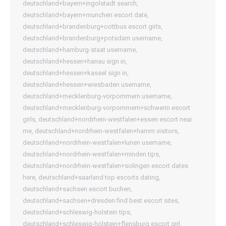
deutschland+bayern+ingolstadt search
,
deutschland+bayern+munchen escort date
,
deutschland+brandenburg+cottbus escort girls
,
deutschland+brandenburg+potsdam username
,
deutschland+hamburg-staat username
,
deutschland+hessen+hanau sign in
,
deutschland+hessen+kassel sign in
,
deutschland+hessen+wiesbaden username
,
deutschland+mecklenburg-vorpommern username
,
deutschland+mecklenburg-vorpommern+schwerin escort
girls
,
deutschland+nordrhein-westfalen+essen escort near
me
,
deutschland+nordrhein-westfalen+hamm visitors
,
deutschland+nordrhein-westfalen+lunen username
,
deutschland+nordrhein-westfalen+minden tips
,
deutschland+nordrhein-westfalen+solingen escort dates
here
,
deutschland+saarland top escorts dating
,
deutschland+sachsen escort buchen
,
deutschland+sachsen+dresden find best escort sites
,
deutschland+schleswig-holstein tips
,
deutschland+schleswig-holstein+flensburg escort girl
,