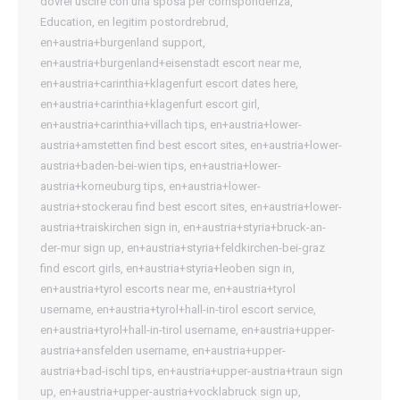
dovrei uscire con una sposa per corrispondenza
,
Education
,
en legitim postordrebrud
,
en+austria+burgenland support
,
en+austria+burgenland+eisenstadt escort near me
,
en+austria+carinthia+klagenfurt escort dates here
,
en+austria+carinthia+klagenfurt escort girl
,
en+austria+carinthia+villach tips
,
en+austria+lower-
austria+amstetten find best escort sites
,
en+austria+lower-
austria+baden-bei-wien tips
,
en+austria+lower-
austria+korneuburg tips
,
en+austria+lower-
austria+stockerau find best escort sites
,
en+austria+lower-
austria+traiskirchen sign in
,
en+austria+styria+bruck-an-
der-mur sign up
,
en+austria+styria+feldkirchen-bei-graz
find escort girls
,
en+austria+styria+leoben sign in
,
en+austria+tyrol escorts near me
,
en+austria+tyrol
username
,
en+austria+tyrol+hall-in-tirol escort service
,
en+austria+tyrol+hall-in-tirol username
,
en+austria+upper-
austria+ansfelden username
,
en+austria+upper-
austria+bad-ischl tips
,
en+austria+upper-austria+traun sign
up
,
en+austria+upper-austria+vocklabruck sign up
,