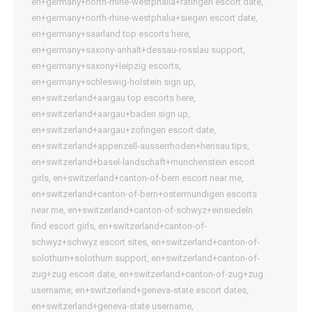
en+germany+north-rhine-westphalia+ratingen escort date
,
en+germany+north-rhine-westphalia+siegen escort date
,
en+germany+saarland top escorts here
,
en+germany+saxony-anhalt+dessau-rosslau support
,
en+germany+saxony+leipzig escorts
,
en+germany+schleswig-holstein sign up
,
en+switzerland+aargau top escorts here
,
en+switzerland+aargau+baden sign up
,
en+switzerland+aargau+zofingen escort date
,
en+switzerland+appenzell-ausserrhoden+herisau tips
,
en+switzerland+basel-landschaft+munchenstein escort
girls
,
en+switzerland+canton-of-bern escort near me
,
en+switzerland+canton-of-bern+ostermundigen escorts
near me
,
en+switzerland+canton-of-schwyz+einsiedeln
find escort girls
,
en+switzerland+canton-of-
schwyz+schwyz escort sites
,
en+switzerland+canton-of-
solothurn+solothurn support
,
en+switzerland+canton-of-
zug+zug escort date
,
en+switzerland+canton-of-zug+zug
username
,
en+switzerland+geneva-state escort dates
,
en+switzerland+geneva-state username
,