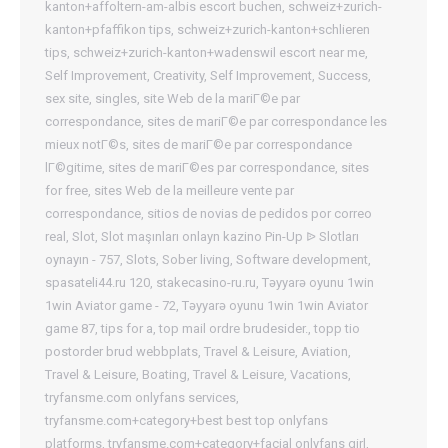
kanton+affoltern-am-albis escort buchen
,
schweiz+zurich-
kanton+pfaffikon tips
,
schweiz+zurich-kanton+schlieren
tips
,
schweiz+zurich-kanton+wadenswil escort near me
,
Self Improvement, Creativity
,
Self Improvement, Success
,
sex site
,
singles
,
site Web de la mariГ©e par
correspondance
,
sites de mariГ©e par correspondance les
mieux notГ©s
,
sites de mariГ©e par correspondance
lГ©gitime
,
sites de mariГ©es par correspondance
,
sites
for free
,
sites Web de la meilleure vente par
correspondance
,
sitios de novias de pedidos por correo
real
,
Slot
,
Slot maşınları onlayn kazino Pin-Up ᐉ Slotları
oynayın - 757
,
Slots
,
Sober living
,
Software development
,
spasateli44.ru 120
,
stakecasino-ru.ru
,
Təyyarə oyunu 1win
1win Aviator game - 72
,
Təyyarə oyunu 1win 1win Aviator
game 87
,
tips for a
,
top mail ordre brudesider.
,
topp tio
postorder brud webbplats
,
Travel & Leisure, Aviation
,
Travel & Leisure, Boating
,
Travel & Leisure, Vacations
,
tryfansme.com onlyfans services
,
tryfansme.com+category+best best top onlyfans
platforms
,
tryfansme.com+category+facial onlyfans girl
,