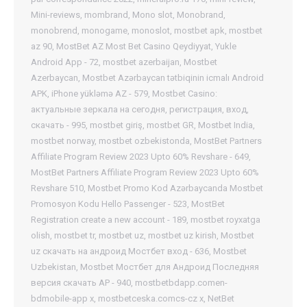
Mini-reviews
,
mombrand
,
Mono slot
,
Monobrand
,
monobrend
,
monogame
,
monoslot
,
mostbet apk
,
mostbet
az 90
,
MostBet AZ Most Bet Casino Qeydiyyat, Yukle
Android App - 72
,
mostbet azerbaijan
,
Mostbet
Azerbaycan
,
Mostbet Azərbaycan tətbiqinin icmalı Android
APK, iPhone yükləmə AZ - 579
,
Mostbet Casino:
актуальные зеркала на сегодня, регистрация, вход,
скачать - 995
,
mostbet giriş
,
mostbet GR
,
Mostbet India
,
mostbet norway
,
mostbet ozbekistonda
,
MostBet Partners
Affiliate Program Review 2023 Upto 60% Revshare - 649
,
MostBet Partners Affiliate Program Review 2023 Upto 60%
Revshare 510
,
Mostbet Promo Kod Azərbaycanda Mostbet
Promosyon Kodu Hello Passenger - 523
,
MostBet
Registration create a new account - 189
,
mostbet royxatga
olish
,
mostbet tr
,
mostbet uz
,
mostbet uz kirish
,
Mostbet
uz скачать на андроид Мостбет вход - 636
,
Mostbet
Uzbekistan
,
Mostbet Мостбет для Андроид Последняя
версия скачать AP - 940
,
mostbetbdapp.comen-
bdmobile-app x
,
mostbetceska.comcs-cz x
,
NetBet