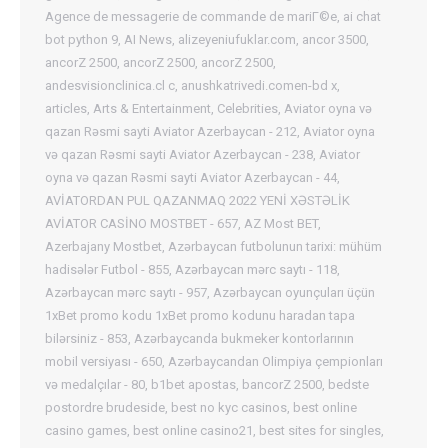
Agence de messagerie de commande de mariГ©e
,
ai chat
bot python 9
,
AI News
,
alizeyeniufuklar.com
,
ancor 3500
,
ancorZ 2500
,
ancorZ 2500
,
ancorZ 2500
,
andesvisionclinica.cl c
,
anushkatrivedi.comen-bd x
,
articles
,
Arts & Entertainment, Celebrities
,
Aviator oyna və
qazan Rəsmi sayti Aviator Azerbaycan - 212
,
Aviator oyna
və qazan Rəsmi sayti Aviator Azerbaycan - 238
,
Aviator
oyna və qazan Rəsmi sayti Aviator Azerbaycan - 44
,
AVİATORDAN PUL QAZANMAQ 2022 YENİ XƏSTƏLİK
AVİATOR CASİNO MOSTBET - 657
,
AZ Most BET
,
Azerbajany Mostbet
,
Azərbaycan futbolunun tarixi: mühüm
hadisələr Futbol - 855
,
Azərbaycan mərc saytı - 118
,
Azərbaycan mərc saytı - 957
,
Azərbaycan oyunçuları üçün
1xBet promo kodu 1xBet promo kodunu haradan tapa
bilərsiniz - 853
,
Azərbaycanda bukmeker kontorlarının
mobil versiyası - 650
,
Azərbaycandan Olimpiya çempionları
və medalçılar - 80
,
b1bet apostas
,
bancorZ 2500
,
bedste
postordre brudeside
,
best no kyc casinos
,
best online
casino games
,
best online casino21
,
best sites for singles
,