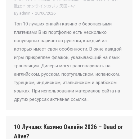
数は？ オンラインカジノ天国 - 471
By
admin
20/06/2026
Топ 10 лучших онлайн казино с безопасными
платежами В их портфолио есть несколько
популярных вариантов рулетки, каждый из
которых имеет свои особенности. В окне каждой
игры прикреплен флажок, указывающий на язык
трансляции. Дилеры могут разговаривать на
английском, русском, португальском, испанском,
турецком, индийском, итальянском и арабском
языках. При использовании материалов сайта на
других ресурсах активная ссылка…
10 Лучших Казино Онлайн 2026 – Dead or
Alive?