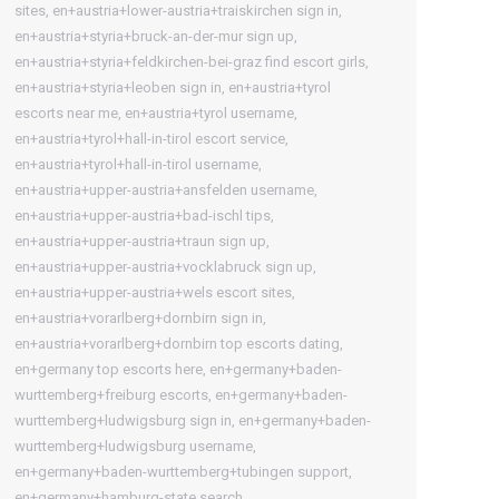
sites
,
en+austria+lower-austria+traiskirchen sign in
,
en+austria+styria+bruck-an-der-mur sign up
,
en+austria+styria+feldkirchen-bei-graz find escort girls
,
en+austria+styria+leoben sign in
,
en+austria+tyrol
escorts near me
,
en+austria+tyrol username
,
en+austria+tyrol+hall-in-tirol escort service
,
en+austria+tyrol+hall-in-tirol username
,
en+austria+upper-austria+ansfelden username
,
en+austria+upper-austria+bad-ischl tips
,
en+austria+upper-austria+traun sign up
,
en+austria+upper-austria+vocklabruck sign up
,
en+austria+upper-austria+wels escort sites
,
en+austria+vorarlberg+dornbirn sign in
,
en+austria+vorarlberg+dornbirn top escorts dating
,
en+germany top escorts here
,
en+germany+baden-
wurttemberg+freiburg escorts
,
en+germany+baden-
wurttemberg+ludwigsburg sign in
,
en+germany+baden-
wurttemberg+ludwigsburg username
,
en+germany+baden-wurttemberg+tubingen support
,
en+germany+hamburg-state search
,