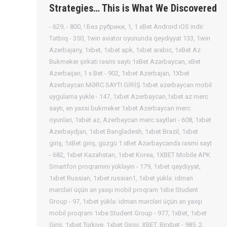
Strategies… This is What We Discovered
- 629
,
- 800
,
! Без рубрики
,
1
,
1 xBet Android iOS indir
Tətbiq - 350
,
1win aviator oyununda qeydiyyat 133
,
1win
Azerbajany
,
1xbet
,
1xbet apk
,
1xbet arabic
,
1xBet Az
Bukmeker şirkəti rəsmi saytı 1xBet Azərbaycan, xBet
Azerbaijan, 1 x Bet - 902
,
1xbet Azerbajan
,
1Xbet
Azerbaycan MƏRC SAYTI GİRİŞ 1xbet azerbaycan mobil
uygulama yukle - 147
,
1xbet Azerbaycan,1xbet az merc
saytı, en yaxsi bukmeker 1xbet Azerbaycan merc
oyunlari, 1xbet az, Azerbaycan merc saytlari - 608
,
1xbet
Azerbaydjan
,
1xbet Bangladesh
,
1xbet Brazil
,
1xbet
giriş
,
1xBet giriş, güzgü 1 xBet Azərbaycanda rəsmi sayt
- 682
,
1xbet Kazahstan
,
1xbet Korea
,
1XBET Mobile APK
Smartfon proqramını yükləyin - 179
,
1xbet qeydiyyat
,
1xbet Russian
,
1xbet russian1
,
1xbet yüklə: idman
mərcləri üçün ən yaxşı mobil proqram 1xbe Student
Group - 97
,
1xbet yüklə: idman mərcləri üçün ən yaxşı
mobil proqram 1xbe Student Group - 977
,
1xBet, 1xbet
Giriş, 1xbet Türkiye, 1xbet Girişi, XBET, Birxbet - 985
,
2
,