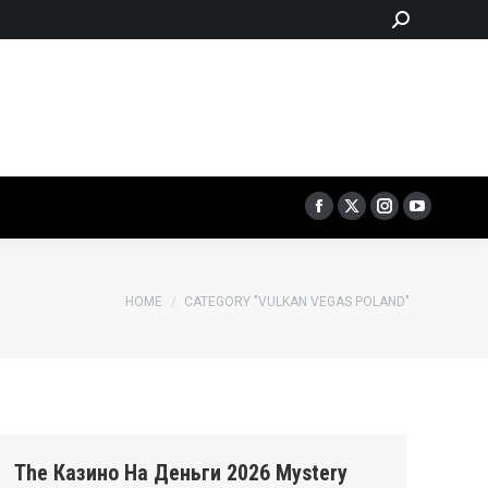
SEARCH:
Facebook
X
Instagram
YouTube
page
page
page
page
opens
opens
opens
opens
in
in
in
in
new
new
new
new
window
window
window
window
Facebook
X
Instagram
YouTube
page
page
page
page
opens
opens
opens
opens
You are here:
HOME
CATEGORY "VULKAN VEGAS POLAND"
in
in
in
in
new
new
new
new
window
window
window
window
The Казино На Деньги 2026 Mystery