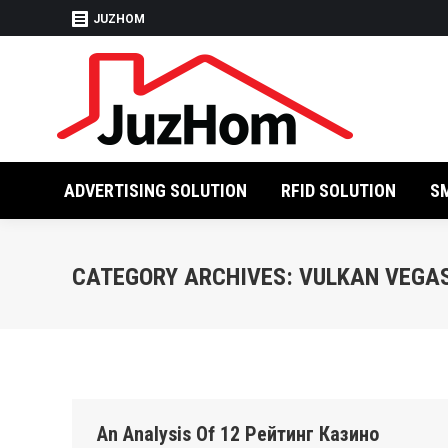
JUZHOM
ADVERTISING SO
ADVERTISING SOLUTION
RFID SOLUTION
S
CATEGORY ARCHIVES:
VULKAN VEGA
An Analysis Of 12 Рейтинг Казино