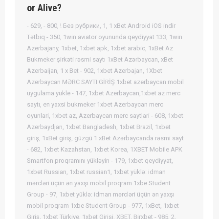
or Alive?
- 629
,
- 800
,
! Без рубрики
,
1
,
1 xBet Android iOS indir
Tətbiq - 350
,
1win aviator oyununda qeydiyyat 133
,
1win
Azerbajany
,
1xbet
,
1xbet apk
,
1xbet arabic
,
1xBet Az
Bukmeker şirkəti rəsmi saytı 1xBet Azərbaycan, xBet
Azerbaijan, 1 x Bet - 902
,
1xbet Azerbajan
,
1Xbet
Azerbaycan MƏRC SAYTI GİRİŞ 1xbet azerbaycan mobil
uygulama yukle - 147
,
1xbet Azerbaycan,1xbet az merc
saytı, en yaxsi bukmeker 1xbet Azerbaycan merc
oyunlari, 1xbet az, Azerbaycan merc saytlari - 608
,
1xbet
Azerbaydjan
,
1xbet Bangladesh
,
1xbet Brazil
,
1xbet
giriş
,
1xBet giriş, güzgü 1 xBet Azərbaycanda rəsmi sayt
- 682
,
1xbet Kazahstan
,
1xbet Korea
,
1XBET Mobile APK
Smartfon proqramını yükləyin - 179
,
1xbet qeydiyyat
,
1xbet Russian
,
1xbet russian1
,
1xbet yüklə: idman
mərcləri üçün ən yaxşı mobil proqram 1xbe Student
Group - 97
,
1xbet yüklə: idman mərcləri üçün ən yaxşı
mobil proqram 1xbe Student Group - 977
,
1xBet, 1xbet
Giriş, 1xbet Türkiye, 1xbet Girişi, XBET, Birxbet - 985
,
2
,