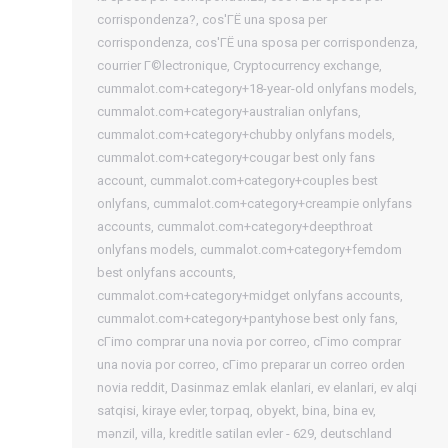
corrispondenza?
,
cos'ГЁ una sposa per
corrispondenza
,
cos'ГЁ una sposa per corrispondenza
,
courrier Г©lectronique
,
Cryptocurrency exchange
,
cummalot.com+category+18-year-old onlyfans models
,
cummalot.com+category+australian onlyfans
,
cummalot.com+category+chubby onlyfans models
,
cummalot.com+category+cougar best only fans
account
,
cummalot.com+category+couples best
onlyfans
,
cummalot.com+category+creampie onlyfans
accounts
,
cummalot.com+category+deepthroat
onlyfans models
,
cummalot.com+category+femdom
best onlyfans accounts
,
cummalot.com+category+midget onlyfans accounts
,
cummalot.com+category+pantyhose best only fans
,
cГіmo comprar una novia por correo
,
cГіmo comprar
una novia por correo
,
cГіmo preparar un correo orden
novia reddit
,
Dasinmaz emlak elanlari, ev elanlari, ev alqi
satqisi, kiraye evler, torpaq, obyekt, bina, bina ev,
mənzil, villa, kreditle satilan evler - 629
,
deutschland