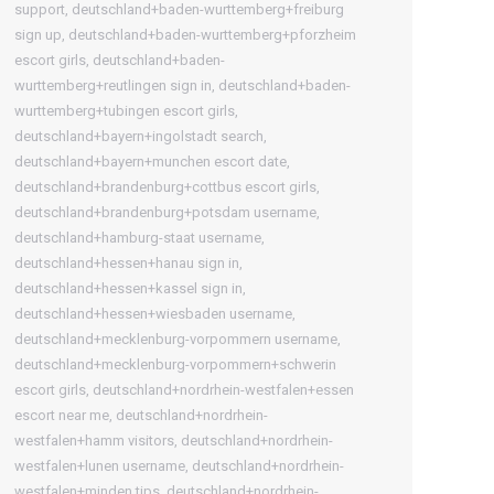
support
,
deutschland+baden-wurttemberg+freiburg
sign up
,
deutschland+baden-wurttemberg+pforzheim
escort girls
,
deutschland+baden-
wurttemberg+reutlingen sign in
,
deutschland+baden-
wurttemberg+tubingen escort girls
,
deutschland+bayern+ingolstadt search
,
deutschland+bayern+munchen escort date
,
deutschland+brandenburg+cottbus escort girls
,
deutschland+brandenburg+potsdam username
,
deutschland+hamburg-staat username
,
deutschland+hessen+hanau sign in
,
deutschland+hessen+kassel sign in
,
deutschland+hessen+wiesbaden username
,
deutschland+mecklenburg-vorpommern username
,
deutschland+mecklenburg-vorpommern+schwerin
escort girls
,
deutschland+nordrhein-westfalen+essen
escort near me
,
deutschland+nordrhein-
westfalen+hamm visitors
,
deutschland+nordrhein-
westfalen+lunen username
,
deutschland+nordrhein-
westfalen+minden tips
,
deutschland+nordrhein-