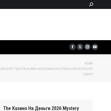
SEARCH:
Facebook
X
Instagram
YouTube
page
page
page
page
opens
opens
opens
opens
in
in
in
in
new
new
new
new
window
window
window
window
Facebook
X
Instagram
YouTube
page
page
page
page
opens
opens
opens
opens
here:
HOME
in
in
in
in
CATEGORY "DEUTSCHLAND+SCHLESWIG-HOLSTEIN+LUBECK ESCORT
DATES"
new
new
new
new
window
window
window
window
The Казино На Деньги 2026 Mystery