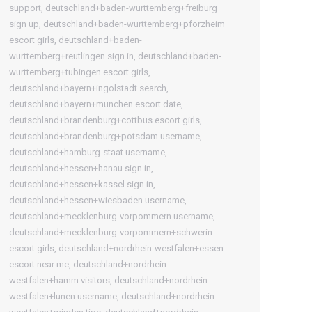
support
,
deutschland+baden-wurttemberg+freiburg
sign up
,
deutschland+baden-wurttemberg+pforzheim
escort girls
,
deutschland+baden-
wurttemberg+reutlingen sign in
,
deutschland+baden-
wurttemberg+tubingen escort girls
,
deutschland+bayern+ingolstadt search
,
deutschland+bayern+munchen escort date
,
deutschland+brandenburg+cottbus escort girls
,
deutschland+brandenburg+potsdam username
,
deutschland+hamburg-staat username
,
deutschland+hessen+hanau sign in
,
deutschland+hessen+kassel sign in
,
deutschland+hessen+wiesbaden username
,
deutschland+mecklenburg-vorpommern username
,
deutschland+mecklenburg-vorpommern+schwerin
escort girls
,
deutschland+nordrhein-westfalen+essen
escort near me
,
deutschland+nordrhein-
westfalen+hamm visitors
,
deutschland+nordrhein-
westfalen+lunen username
,
deutschland+nordrhein-