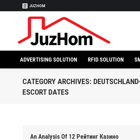
JUZHOM
ADVERTISING SO
ADVERTISING SOLUTION
RFID SOLUTION
S
CATEGORY ARCHIVES:
DEUTSCHLAND
ESCORT DATES
An Analysis Of 12 Рейтинг Казино