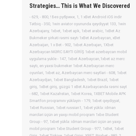
Strategies… This is What We Discovered
- 629
,
- 800
,
! Без рубрики
,
1
,
1 xBet Android iOS indir
Tətbiq - 350
,
1win aviator oyununda qeydiyyat 133
,
1win
Azerbajany
,
1xbet
,
1xbet apk
,
1xbet arabic
,
1xBet Az
Bukmeker şirkəti rəsmi saytı 1xBet Azərbaycan, xBet
Azerbaijan, 1 x Bet - 902
,
1xbet Azerbajan
,
1Xbet
Azerbaycan MƏRC SAYTI GİRİŞ 1xbet azerbaycan mobil
uygulama yukle - 147
,
1xbet Azerbaycan,1xbet az merc
saytı, en yaxsi bukmeker 1xbet Azerbaycan merc
oyunlari, 1xbet az, Azerbaycan merc saytlari - 608
,
1xbet
Azerbaydjan
,
1xbet Bangladesh
,
1xbet Brazil
,
1xbet
giriş
,
1xBet giriş, güzgü 1 xBet Azərbaycanda rəsmi sayt
- 682
,
1xbet Kazahstan
,
1xbet Korea
,
1XBET Mobile APK
Smartfon proqramını yükləyin - 179
,
1xbet qeydiyyat
,
1xbet Russian
,
1xbet russian1
,
1xbet yüklə: idman
mərcləri üçün ən yaxşı mobil proqram 1xbe Student
Group - 97
,
1xbet yüklə: idman mərcləri üçün ən yaxşı
mobil proqram 1xbe Student Group - 977
,
1xBet, 1xbet
Giriş, 1xbet Türkiye, 1xbet Girişi, XBET, Birxbet - 985
,
2
,