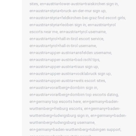
sites
,
en+austria+lower-austria+traiskirchen sign in
,
en+austria+styria+bruck-an-der-mur sign up
,
en+austria+styria+feldkirchen-bei-graz find escort girls
,
en+austria+styria+leoben sign in
,
en+austria+tyrol
escorts near me
,
en+austria+tyrol username
,
en+austria+tyrol+hall-in-tirol escort service
,
en+austria+tyrol+hall-in-tirol username
,
en+austria+upper-austria+ansfelden username
,
en+austria+upper-austria+bad-ischl tips
,
en+austria+upper-austria+traun sign up
,
en+austria+upper-austria+vocklabruck sign up
,
en+austria+upper-austria+wels escort sites
,
en+austria+vorarlberg+dornbirn sign in
,
en+austria+vorarlberg+dornbirn top escorts dating
,
en+germany top escorts here
,
en+germany+baden-
wurttemberg+freiburg escorts
,
en+germany+baden-
wurttemberg+ludwigsburg sign in
,
en+germany+baden-
wurttemberg+ludwigsburg username
,
en+germany+baden-wurttemberg+tubingen support
,