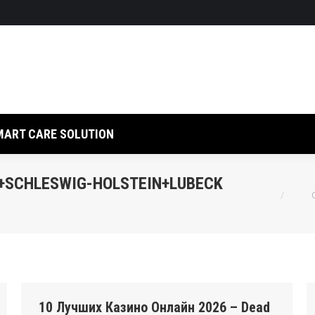
LUTION
RFID SOLUTION
SMART CARE SOLUTION
MART CARE SOLUTION
+SCHLESWIG-HOLSTEIN+LUBECK
You are 
10 Лучших Казино Онлайн 2026 – Dead