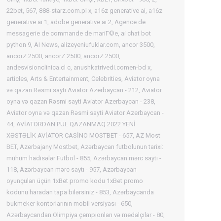
22bet
,
567
,
888-starz.com.pl x
,
a16z generative ai
,
a16z
generative ai 1
,
adobe generative ai 2
,
Agence de
messagerie de commande de mariГ©e
,
ai chat bot
python 9
,
AI News
,
alizeyeniufuklar.com
,
ancor 3500
,
ancorZ 2500
,
ancorZ 2500
,
ancorZ 2500
,
andesvisionclinica.cl c
,
anushkatrivedi.comen-bd x
,
articles
,
Arts & Entertainment, Celebrities
,
Aviator oyna
və qazan Rəsmi sayti Aviator Azerbaycan - 212
,
Aviator
oyna və qazan Rəsmi sayti Aviator Azerbaycan - 238
,
Aviator oyna və qazan Rəsmi sayti Aviator Azerbaycan -
44
,
AVİATORDAN PUL QAZANMAQ 2022 YENİ
XƏSTƏLİK AVİATOR CASİNO MOSTBET - 657
,
AZ Most
BET
,
Azerbajany Mostbet
,
Azərbaycan futbolunun tarixi:
mühüm hadisələr Futbol - 855
,
Azərbaycan mərc saytı -
118
,
Azərbaycan mərc saytı - 957
,
Azərbaycan
oyunçuları üçün 1xBet promo kodu 1xBet promo
kodunu haradan tapa bilərsiniz - 853
,
Azərbaycanda
bukmeker kontorlarının mobil versiyası - 650
,
Azərbaycandan Olimpiya çempionları və medalçılar - 80
,