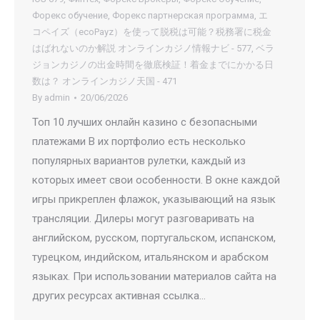
Форекс обучение
,
Форекс партнерская программа
,
エ
コペイズ（ecoPayz）を使って脱税は可能？税務署に税金
はばれないのか解説 オンラインカジノ情報ナビ - 577
,
ベラ
ジョンカジノの出金時間を徹底検証！着金までにかかる日
数は？ オンラインカジノ天国 - 471
By
admin
20/06/2026
Топ 10 лучших онлайн казино с безопасными
платежами В их портфолио есть несколько
популярных вариантов рулетки, каждый из
которых имеет свои особенности. В окне каждой
игры прикреплен флажок, указывающий на язык
трансляции. Дилеры могут разговаривать на
английском, русском, португальском, испанском,
турецком, индийском, итальянском и арабском
языках. При использовании материалов сайта на
других ресурсах активная ссылка…