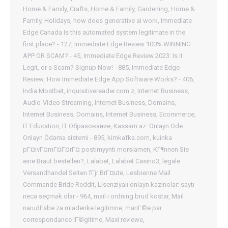
Home & Family, Crafts
,
Home & Family, Gardening
,
Home &
Family, Holidays
,
how does generative ai work
,
Immediate
Edge Canada Is this automated system legitimate in the
first place? - 127
,
Immediate Edge Review 100% WINNING
APP OR SCAM? - 45
,
Immediate Edge Review 2023: Is it
Legit, or a Scam? Signup Now! - 885
,
Immediate Edge
Review: How Immediate Edge App Software Works? - 406
,
India Mostbet
,
inquisitivereader.com z
,
Internet Business,
Audio-Video Streaming
,
Internet Business, Domains
,
Internet Business, Domains
,
Internet Business, Ecommerce
,
IT Education
,
IT Образование
,
Kassam az: Onlayn Ode
Onlayn Ödəmə sistemi - 895
,
kimkafka.com
,
kuinka
pГ¤ivГ¤mГ¤Г¤rГ¤ postimyynti morsiamen
,
KГ¶nnen Sie
eine Braut bestellen?
,
Lalabet
,
Lalabet Casino3
,
legale
Versandhandel Seiten fГјr BrГ¤ute
,
Lesbienne Mail
Commande Bride Reddit
,
Lisenziyalı onlayn kazinolar: saytı
necə seçmək olar - 964
,
mail i ordning brud kostar
,
Mail
narudЕѕbe za mladenke legitimne
,
mariГ©e par
correspondance lГ©gitime
,
Maxi reviewe
,