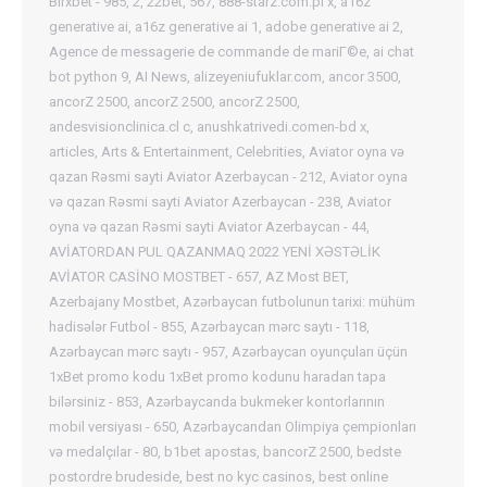
Birxbet - 985
,
2
,
22bet
,
567
,
888-starz.com.pl x
,
a16z
generative ai
,
a16z generative ai 1
,
adobe generative ai 2
,
Agence de messagerie de commande de mariГ©e
,
ai chat
bot python 9
,
AI News
,
alizeyeniufuklar.com
,
ancor 3500
,
ancorZ 2500
,
ancorZ 2500
,
ancorZ 2500
,
andesvisionclinica.cl c
,
anushkatrivedi.comen-bd x
,
articles
,
Arts & Entertainment, Celebrities
,
Aviator oyna və
qazan Rəsmi sayti Aviator Azerbaycan - 212
,
Aviator oyna
və qazan Rəsmi sayti Aviator Azerbaycan - 238
,
Aviator
oyna və qazan Rəsmi sayti Aviator Azerbaycan - 44
,
AVİATORDAN PUL QAZANMAQ 2022 YENİ XƏSTƏLİK
AVİATOR CASİNO MOSTBET - 657
,
AZ Most BET
,
Azerbajany Mostbet
,
Azərbaycan futbolunun tarixi: mühüm
hadisələr Futbol - 855
,
Azərbaycan mərc saytı - 118
,
Azərbaycan mərc saytı - 957
,
Azərbaycan oyunçuları üçün
1xBet promo kodu 1xBet promo kodunu haradan tapa
bilərsiniz - 853
,
Azərbaycanda bukmeker kontorlarının
mobil versiyası - 650
,
Azərbaycandan Olimpiya çempionları
və medalçılar - 80
,
b1bet apostas
,
bancorZ 2500
,
bedste
postordre brudeside
,
best no kyc casinos
,
best online