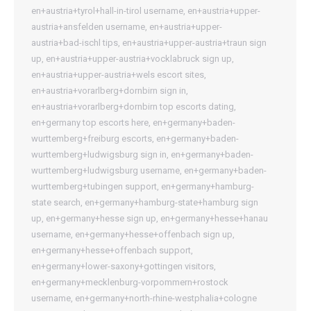
en+austria+tyrol+hall-in-tirol username
,
en+austria+upper-
austria+ansfelden username
,
en+austria+upper-
austria+bad-ischl tips
,
en+austria+upper-austria+traun sign
up
,
en+austria+upper-austria+vocklabruck sign up
,
en+austria+upper-austria+wels escort sites
,
en+austria+vorarlberg+dornbirn sign in
,
en+austria+vorarlberg+dornbirn top escorts dating
,
en+germany top escorts here
,
en+germany+baden-
wurttemberg+freiburg escorts
,
en+germany+baden-
wurttemberg+ludwigsburg sign in
,
en+germany+baden-
wurttemberg+ludwigsburg username
,
en+germany+baden-
wurttemberg+tubingen support
,
en+germany+hamburg-
state search
,
en+germany+hamburg-state+hamburg sign
up
,
en+germany+hesse sign up
,
en+germany+hesse+hanau
username
,
en+germany+hesse+offenbach sign up
,
en+germany+hesse+offenbach support
,
en+germany+lower-saxony+gottingen visitors
,
en+germany+mecklenburg-vorpommern+rostock
username
,
en+germany+north-rhine-westphalia+cologne