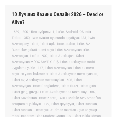
10 Лучших Казино Онлайн 2026 – Dead or
Alive?
- 629
,
- 800
,
! Без рубрики
,
1
,
1 xBet Android iOS indir
Tətbiq - 350
,
1win aviator oyununda qeydiyyat 133
,
1win
Azerbajany
,
1xbet
,
1xbet apk
,
1xbet arabic
,
1xBet Az
Bukmeker şirkəti rəsmi saytı 1xBet Azərbaycan, xBet
Azerbaijan, 1 x Bet - 902
,
1xbet Azerbajan
,
1Xbet
Azerbaycan MƏRC SAYTI GİRİŞ 1xbet azerbaycan mobil
uygulama yukle - 147
,
1xbet Azerbaycan,1xbet az merc
saytı, en yaxsi bukmeker 1xbet Azerbaycan merc oyunlari,
1xbet az, Azerbaycan merc saytlari - 608
,
1xbet
Azerbaydjan
,
1xbet Bangladesh
,
1xbet Brazil
,
1xbet giriş
,
1xBet giriş, güzgü 1 xBet Azərbaycanda rəsmi sayt - 682
,
1xbet Kazahstan
,
1xbet Korea
,
1XBET Mobile APK Smartfon
proqramını yükləyin - 179
,
1xbet qeydiyyat
,
1xbet Russian
,
1xbet russian1
,
1xbet yüklə: idman mərcləri üçün ən yaxşı
mobil proqram 1xbe Student Group - 97
,
1xbet yüklə: idman