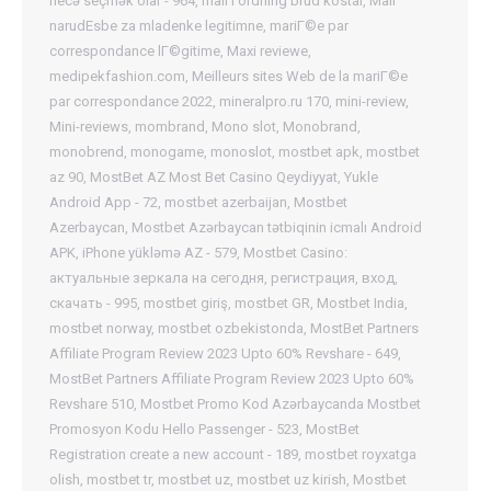
necə seçmək olar - 964
,
mail i ordning brud kostar
,
Mail
narudЕѕbe za mladenke legitimne
,
mariГ©e par
correspondance lГ©gitime
,
Maxi reviewe
,
medipekfashion.com
,
Meilleurs sites Web de la mariГ©e
par correspondance 2022
,
mineralpro.ru 170
,
mini-review
,
Mini-reviews
,
mombrand
,
Mono slot
,
Monobrand
,
monobrend
,
monogame
,
monoslot
,
mostbet apk
,
mostbet
az 90
,
MostBet AZ Most Bet Casino Qeydiyyat, Yukle
Android App - 72
,
mostbet azerbaijan
,
Mostbet
Azerbaycan
,
Mostbet Azərbaycan tətbiqinin icmalı Android
APK, iPhone yükləmə AZ - 579
,
Mostbet Casino:
актуальные зеркала на сегодня, регистрация, вход,
скачать - 995
,
mostbet giriş
,
mostbet GR
,
Mostbet India
,
mostbet norway
,
mostbet ozbekistonda
,
MostBet Partners
Affiliate Program Review 2023 Upto 60% Revshare - 649
,
MostBet Partners Affiliate Program Review 2023 Upto 60%
Revshare 510
,
Mostbet Promo Kod Azərbaycanda Mostbet
Promosyon Kodu Hello Passenger - 523
,
MostBet
Registration create a new account - 189
,
mostbet royxatga
olish
,
mostbet tr
,
mostbet uz
,
mostbet uz kirish
,
Mostbet