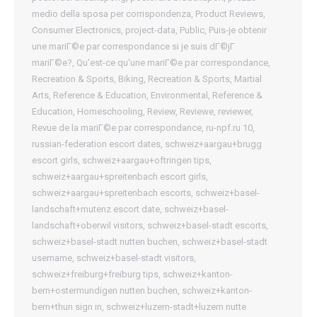
medio della sposa per corrispondenza
,
Product Reviews,
Consumer Electronics
,
project-data
,
Public
,
Puis-je obtenir
une mariГ©e par correspondance si je suis dГ©jГ
mariГ©e?
,
Qu'est-ce qu'une mariГ©e par correspondance
,
Recreation & Sports, Biking
,
Recreation & Sports, Martial
Arts
,
Reference & Education, Environmental
,
Reference &
Education, Homeschooling
,
Review
,
Reviewe
,
reviewer
,
Revue de la mariГ©e par correspondance
,
ru-npf.ru 10
,
russian-federation escort dates
,
schweiz+aargau+brugg
escort girls
,
schweiz+aargau+oftringen tips
,
schweiz+aargau+spreitenbach escort girls
,
schweiz+aargau+spreitenbach escorts
,
schweiz+basel-
landschaft+mutenz escort date
,
schweiz+basel-
landschaft+oberwil visitors
,
schweiz+basel-stadt escorts
,
schweiz+basel-stadt nutten buchen
,
schweiz+basel-stadt
username
,
schweiz+basel-stadt visitors
,
schweiz+freiburg+freiburg tips
,
schweiz+kanton-
bern+ostermundigen nutten buchen
,
schweiz+kanton-
bern+thun sign in
,
schweiz+luzern-stadt+luzern nutte