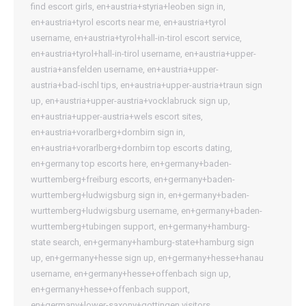
find escort girls
,
en+austria+styria+leoben sign in
,
en+austria+tyrol escorts near me
,
en+austria+tyrol
username
,
en+austria+tyrol+hall-in-tirol escort service
,
en+austria+tyrol+hall-in-tirol username
,
en+austria+upper-
austria+ansfelden username
,
en+austria+upper-
austria+bad-ischl tips
,
en+austria+upper-austria+traun sign
up
,
en+austria+upper-austria+vocklabruck sign up
,
en+austria+upper-austria+wels escort sites
,
en+austria+vorarlberg+dornbirn sign in
,
en+austria+vorarlberg+dornbirn top escorts dating
,
en+germany top escorts here
,
en+germany+baden-
wurttemberg+freiburg escorts
,
en+germany+baden-
wurttemberg+ludwigsburg sign in
,
en+germany+baden-
wurttemberg+ludwigsburg username
,
en+germany+baden-
wurttemberg+tubingen support
,
en+germany+hamburg-
state search
,
en+germany+hamburg-state+hamburg sign
up
,
en+germany+hesse sign up
,
en+germany+hesse+hanau
username
,
en+germany+hesse+offenbach sign up
,
en+germany+hesse+offenbach support
,
en+germany+lower-saxony+gottingen visitors
,