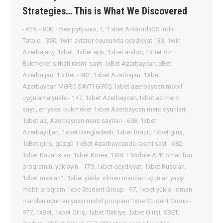
Strategies… This is What We Discovered
- 629
,
- 800
,
! Без рубрики
,
1
,
1 xBet Android iOS indir
Tətbiq - 350
,
1win aviator oyununda qeydiyyat 133
,
1win
Azerbajany
,
1xbet
,
1xbet apk
,
1xbet arabic
,
1xBet Az
Bukmeker şirkəti rəsmi saytı 1xBet Azərbaycan, xBet
Azerbaijan, 1 x Bet - 902
,
1xbet Azerbajan
,
1Xbet
Azerbaycan MƏRC SAYTI GİRİŞ 1xbet azerbaycan mobil
uygulama yukle - 147
,
1xbet Azerbaycan,1xbet az merc
saytı, en yaxsi bukmeker 1xbet Azerbaycan merc oyunlari,
1xbet az, Azerbaycan merc saytlari - 608
,
1xbet
Azerbaydjan
,
1xbet Bangladesh
,
1xbet Brazil
,
1xbet giriş
,
1xBet giriş, güzgü 1 xBet Azərbaycanda rəsmi sayt - 682
,
1xbet Kazahstan
,
1xbet Korea
,
1XBET Mobile APK Smartfon
proqramını yükləyin - 179
,
1xbet qeydiyyat
,
1xbet Russian
,
1xbet russian1
,
1xbet yüklə: idman mərcləri üçün ən yaxşı
mobil proqram 1xbe Student Group - 97
,
1xbet yüklə: idman
mərcləri üçün ən yaxşı mobil proqram 1xbe Student Group -
977
,
1xBet, 1xbet Giriş, 1xbet Türkiye, 1xbet Girişi, XBET,