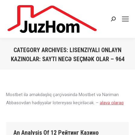
Search:
CATEGORY ARCHIVES:
LISENZIYALI ONLAYN
KAZINOLAR: SAYTI NECƏ SEÇMƏK OLAR – 964
You are here:
Mostbet ilə əməkdaşlıq çərçivəsində Mostbet və Nəriman
Abbasovdan hədiyyələr lotereyası keçiriləcək. –
əlavə olaraq
An Analysis Of 12 Рейтинг Казино