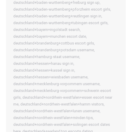
deutschland+baden-wurttemberg+freiburg sign up
,
deutschland+baden-wurttemberg+pforzheim escort girls
,
deutschland+baden-wurttemberg+reutlingen sign in
,
deutschland+baden-wurttemberg+tubingen escort girls
,
deutschland+bayern+ingolstadt search
,
deutschland+bayern+munchen escort date
,
deutschland+brandenburg+cottbus escort girls
,
deutschland+brandenburg+potsdam username
,
deutschland+hamburg-staat username
,
deutschland+hessen+hanau sign in
,
deutschland+hessen+kassel sign in
,
deutschland+hessen+wiesbaden username
,
deutschland+mecklenburg-vorpommern username
,
deutschland+mecklenburg-vorpommern+schwerin escort
girls
,
deutschland+nordrhein-westfalen+essen escort near
me
,
deutschland+nordrhein-westfalen+hamm visitors
,
deutschland+nordrhein-westfalen+lunen username
,
deutschland+nordrhein-westfalen+minden tips
,
deutschland+nordrhein-westfalen+solingen escort dates
here
,
deutschland+saarland top escorts dating
,