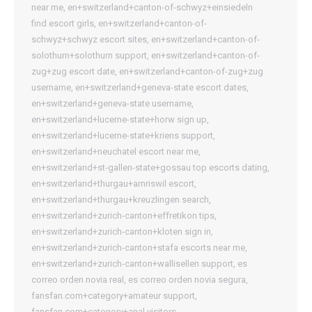
near me
,
en+switzerland+canton-of-schwyz+einsiedeln
find escort girls
,
en+switzerland+canton-of-
schwyz+schwyz escort sites
,
en+switzerland+canton-of-
solothurn+solothurn support
,
en+switzerland+canton-of-
zug+zug escort date
,
en+switzerland+canton-of-zug+zug
username
,
en+switzerland+geneva-state escort dates
,
en+switzerland+geneva-state username
,
en+switzerland+lucerne-state+horw sign up
,
en+switzerland+lucerne-state+kriens support
,
en+switzerland+neuchatel escort near me
,
en+switzerland+st-gallen-state+gossau top escorts dating
,
en+switzerland+thurgau+amriswil escort
,
en+switzerland+thurgau+kreuzlingen search
,
en+switzerland+zurich-canton+effretikon tips
,
en+switzerland+zurich-canton+kloten sign in
,
en+switzerland+zurich-canton+stafa escorts near me
,
en+switzerland+zurich-canton+wallisellen support
,
es
correo orden novia real
,
es correo orden novia segura
,
fansfan.com+category+amateur support
,
fansfan.com+category+anal visitors
,