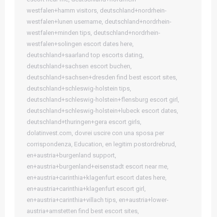
westfalen+hamm visitors
,
deutschland+nordrhein-
westfalen+lunen username
,
deutschland+nordrhein-
westfalen+minden tips
,
deutschland+nordrhein-
westfalen+solingen escort dates here
,
deutschland+saarland top escorts dating
,
deutschland+sachsen escort buchen
,
deutschland+sachsen+dresden find best escort sites
,
deutschland+schleswig-holstein tips
,
deutschland+schleswig-holstein+flensburg escort girl
,
deutschland+schleswig-holstein+lubeck escort dates
,
deutschland+thuringen+gera escort girls
,
dolatinvest.com
,
dovrei uscire con una sposa per
corrispondenza
,
Education
,
en legitim postordrebrud
,
en+austria+burgenland support
,
en+austria+burgenland+eisenstadt escort near me
,
en+austria+carinthia+klagenfurt escort dates here
,
en+austria+carinthia+klagenfurt escort girl
,
en+austria+carinthia+villach tips
,
en+austria+lower-
austria+amstetten find best escort sites
,