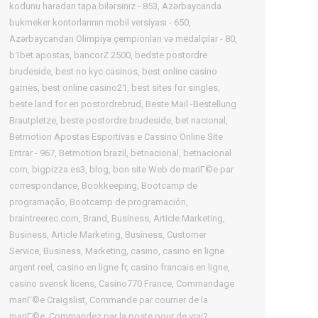
kodunu haradan tapa bilərsiniz - 853
,
Azərbaycanda
bukmeker kontorlarının mobil versiyası - 650
,
Azərbaycandan Olimpiya çempionları və medalçılar - 80
,
b1bet apostas
,
bancorZ 2500
,
bedste postordre
brudeside
,
best no kyc casinos
,
best online casino
games
,
best online casino21
,
best sites for singles
,
beste land for en postordrebrud
,
Beste Mail -Bestellung
Brautpletze
,
beste postordre brudeside
,
bet nacional
,
Betmotion Apostas Esportivas e Cassino Online Site
Entrar - 967
,
Betmotion brazil
,
betnacional
,
betnacional
com
,
bigpizza.es3
,
blog
,
bon site Web de mariГ©e par
correspondance
,
Bookkeeping
,
Bootcamp de
programação
,
Bootcamp de programación
,
braintreerec.com
,
Brand
,
Business, Article Marketing
,
Business, Article Marketing
,
Business, Customer
Service
,
Business, Marketing
,
casino
,
casino en ligne
argent reel
,
casino en ligne fr
,
casino francais en ligne
,
casino svensk licens
,
Casino770 France
,
Commandage
mariГ©e Craigslist
,
Commande par courrier de la
mariГ©e
,
Commandez par la poste pour de vrai?
,