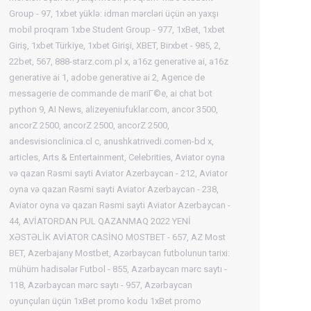
Group - 97
,
1xbet yüklə: idman mərcləri üçün ən yaxşı
mobil proqram 1xbe Student Group - 977
,
1xBet, 1xbet
Giriş, 1xbet Türkiye, 1xbet Girişi, XBET, Birxbet - 985
,
2
,
22bet
,
567
,
888-starz.com.pl x
,
a16z generative ai
,
a16z
generative ai 1
,
adobe generative ai 2
,
Agence de
messagerie de commande de mariГ©e
,
ai chat bot
python 9
,
AI News
,
alizeyeniufuklar.com
,
ancor 3500
,
ancorZ 2500
,
ancorZ 2500
,
ancorZ 2500
,
andesvisionclinica.cl c
,
anushkatrivedi.comen-bd x
,
articles
,
Arts & Entertainment, Celebrities
,
Aviator oyna
və qazan Rəsmi sayti Aviator Azerbaycan - 212
,
Aviator
oyna və qazan Rəsmi sayti Aviator Azerbaycan - 238
,
Aviator oyna və qazan Rəsmi sayti Aviator Azerbaycan -
44
,
AVİATORDAN PUL QAZANMAQ 2022 YENİ
XƏSTƏLİK AVİATOR CASİNO MOSTBET - 657
,
AZ Most
BET
,
Azerbajany Mostbet
,
Azərbaycan futbolunun tarixi:
mühüm hadisələr Futbol - 855
,
Azərbaycan mərc saytı -
118
,
Azərbaycan mərc saytı - 957
,
Azərbaycan
oyunçuları üçün 1xBet promo kodu 1xBet promo