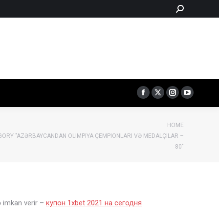
SEARCH:
Facebook
X
Instagram
YouTube
page
page
page
page
opens
opens
opens
opens
in
in
in
in
new
new
new
new
window
window
window
window
Facebook
X
Instagram
YouTube
page
page
page
page
opens
opens
opens
opens
 here:
HOME
in
in
in
in
GORY "AZƏRBAYCANDAN OLIMPIYA ÇEMPIONLARI VƏ MEDALÇILAR –
80"
new
new
new
new
window
window
window
window
ə imkan verir –
купон 1xbet 2021 на сегодня