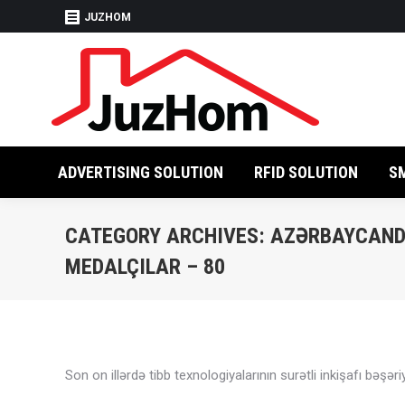
JUZHOM
ADVERTISING SO
ADVERTISING SOLUTION
RFID SOLUTION
S
CATEGORY ARCHIVES:
AZƏRBAYCANDA
MEDALÇILAR – 80
Son on illərdə tibb texnologiyalarının surətli inkişafı b