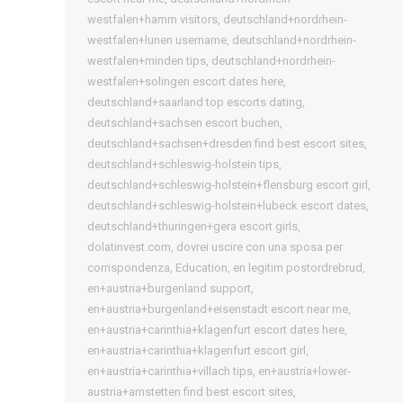
westfalen+hamm visitors
,
deutschland+nordrhein-
westfalen+lunen username
,
deutschland+nordrhein-
westfalen+minden tips
,
deutschland+nordrhein-
westfalen+solingen escort dates here
,
deutschland+saarland top escorts dating
,
deutschland+sachsen escort buchen
,
deutschland+sachsen+dresden find best escort sites
,
deutschland+schleswig-holstein tips
,
deutschland+schleswig-holstein+flensburg escort girl
,
deutschland+schleswig-holstein+lubeck escort dates
,
deutschland+thuringen+gera escort girls
,
dolatinvest.com
,
dovrei uscire con una sposa per
corrispondenza
,
Education
,
en legitim postordrebrud
,
en+austria+burgenland support
,
en+austria+burgenland+eisenstadt escort near me
,
en+austria+carinthia+klagenfurt escort dates here
,
en+austria+carinthia+klagenfurt escort girl
,
en+austria+carinthia+villach tips
,
en+austria+lower-
austria+amstetten find best escort sites
,