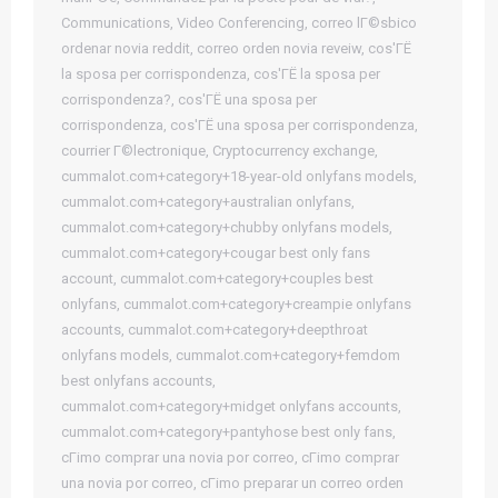
Communications, Video Conferencing
,
correo lГ©sbico
ordenar novia reddit
,
correo orden novia reveiw
,
cos'ГЁ
la sposa per corrispondenza
,
cos'ГЁ la sposa per
corrispondenza?
,
cos'ГЁ una sposa per
corrispondenza
,
cos'ГЁ una sposa per corrispondenza
,
courrier Г©lectronique
,
Cryptocurrency exchange
,
cummalot.com+category+18-year-old onlyfans models
,
cummalot.com+category+australian onlyfans
,
cummalot.com+category+chubby onlyfans models
,
cummalot.com+category+cougar best only fans
account
,
cummalot.com+category+couples best
onlyfans
,
cummalot.com+category+creampie onlyfans
accounts
,
cummalot.com+category+deepthroat
onlyfans models
,
cummalot.com+category+femdom
best onlyfans accounts
,
cummalot.com+category+midget onlyfans accounts
,
cummalot.com+category+pantyhose best only fans
,
cГіmo comprar una novia por correo
,
cГіmo comprar
una novia por correo
,
cГіmo preparar un correo orden