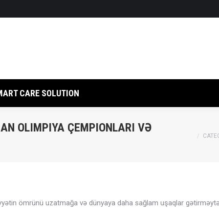
LUTION
RFID SOLUTION
SMART CARE SOLUTION
MART CARE SOLUTION
N OLIMPIYA ÇEMPIONLARI VƏ
You are
CATE
əşəriyyətin ömrünü uzatmağa və dünyaya daha sağlam uşaqlar gətirməyt