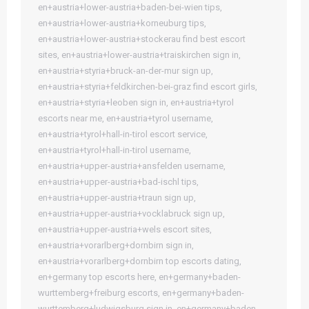
en+austria+lower-austria+baden-bei-wien tips
,
en+austria+lower-austria+korneuburg tips
,
en+austria+lower-austria+stockerau find best escort
sites
,
en+austria+lower-austria+traiskirchen sign in
,
en+austria+styria+bruck-an-der-mur sign up
,
en+austria+styria+feldkirchen-bei-graz find escort girls
,
en+austria+styria+leoben sign in
,
en+austria+tyrol
escorts near me
,
en+austria+tyrol username
,
en+austria+tyrol+hall-in-tirol escort service
,
en+austria+tyrol+hall-in-tirol username
,
en+austria+upper-austria+ansfelden username
,
en+austria+upper-austria+bad-ischl tips
,
en+austria+upper-austria+traun sign up
,
en+austria+upper-austria+vocklabruck sign up
,
en+austria+upper-austria+wels escort sites
,
en+austria+vorarlberg+dornbirn sign in
,
en+austria+vorarlberg+dornbirn top escorts dating
,
en+germany top escorts here
,
en+germany+baden-
wurttemberg+freiburg escorts
,
en+germany+baden-
wurttemberg+ludwigsburg sign in
,
en+germany+baden-