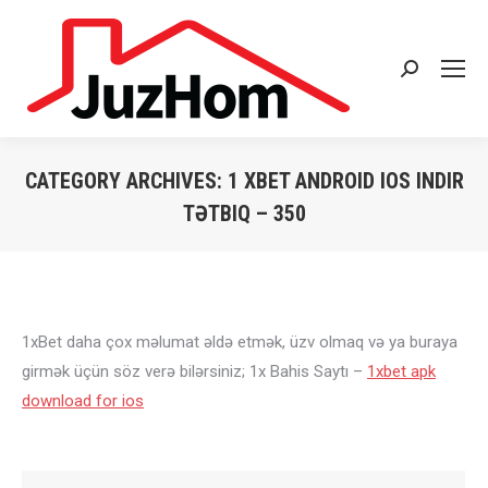
Search:
CATEGORY ARCHIVES:
1 XBET ANDROID IOS INDIR
TƏTBIQ – 350
You are here:
1xBet daha çox məlumat əldə etmək, üzv olmaq və ya buraya
girmək üçün söz verə bilərsiniz; 1x Bahis Saytı –
1xbet apk
download for ios