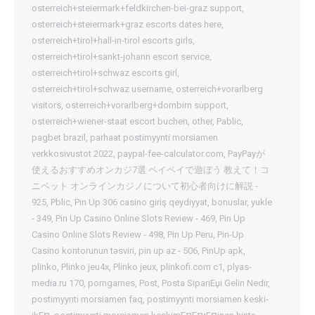
osterreich+steiermark+feldkirchen-bei-graz support
,
osterreich+steiermark+graz escorts dates here
,
osterreich+tirol+hall-in-tirol escorts girls
,
osterreich+tirol+sankt-johann escort service
,
osterreich+tirol+schwaz escorts girl
,
osterreich+tirol+schwaz username
,
osterreich+vorarlberg
visitors
,
osterreich+vorarlberg+dornbirn support
,
osterreich+wiener-staat escort buchen
,
other
,
Pablic
,
pagbet brazil
,
parhaat postimyynti morsiamen
verkkosivustot 2022
,
paypal-fee-calculator.com
,
PayPayが
使えるおすすめオンカジ7選 ペイペイで遊ぼう 教えて！コ
ニベット オンラインカジノについて初心者向けに解説 -
925
,
Pblic
,
Pin Up 306 casino giriş qeydiyyat, bonuslar, yukle
- 349
,
Pin Up Casino Online Slots Review - 469
,
Pin Up
Casino Online Slots Review - 498
,
Pin Up Peru
,
Pin-Up
Casino kontorunun təsviri, pin up az - 506
,
PinUp apk
,
plinko
,
Plinko jeu4x
,
Plinko jeux
,
plinkofi.com c1
,
plyas-
media.ru 170
,
porngames
,
Post
,
Posta SipariЕџi Gelin Nedir
,
postimyynti morsiamen faq
,
postimyynti morsiamen keski-