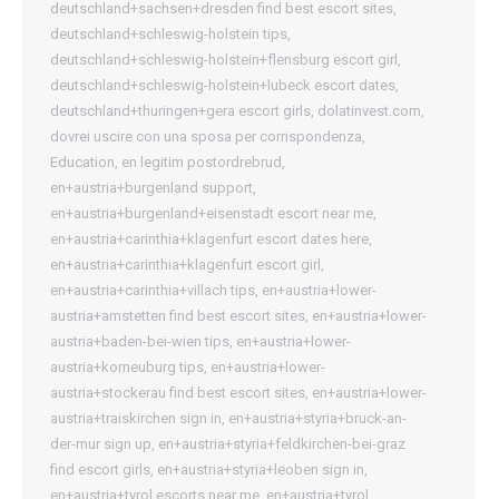
deutschland+sachsen+dresden find best escort sites
,
deutschland+schleswig-holstein tips
,
deutschland+schleswig-holstein+flensburg escort girl
,
deutschland+schleswig-holstein+lubeck escort dates
,
deutschland+thuringen+gera escort girls
,
dolatinvest.com
,
dovrei uscire con una sposa per corrispondenza
,
Education
,
en legitim postordrebrud
,
en+austria+burgenland support
,
en+austria+burgenland+eisenstadt escort near me
,
en+austria+carinthia+klagenfurt escort dates here
,
en+austria+carinthia+klagenfurt escort girl
,
en+austria+carinthia+villach tips
,
en+austria+lower-
austria+amstetten find best escort sites
,
en+austria+lower-
austria+baden-bei-wien tips
,
en+austria+lower-
austria+korneuburg tips
,
en+austria+lower-
austria+stockerau find best escort sites
,
en+austria+lower-
austria+traiskirchen sign in
,
en+austria+styria+bruck-an-
der-mur sign up
,
en+austria+styria+feldkirchen-bei-graz
find escort girls
,
en+austria+styria+leoben sign in
,
en+austria+tyrol escorts near me
,
en+austria+tyrol