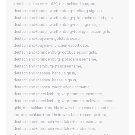
kreditle satilan evler - 629
,
deutschland support
,
deutschland+baden-wurttemberg+freiburg sign up
,
deutschland+baden-wurttemberg+pforzheim escort girls
,
deutschland+baden-wurttemberg+reutlingen sign in
,
deutschland+baden-wurttemberg+tubingen escort girls
,
deutschland+bayern+ingolstadt search
,
deutschland+bayern+munchen escort date
,
deutschland+brandenburg+cottbus escort girls
,
deutschland+brandenburg+potsdam username
,
deutschland+hamburg-staat username
,
deutschland+hessen+hanau sign in
,
deutschland+hessen+kassel sign in
,
deutschland+hessen+wiesbaden username
,
deutschland+mecklenburg-vorpommern username
,
deutschland+mecklenburg-vorpommern+schwerin escort
girls
,
deutschland+nordrhein-westfalen+essen escort near
me
,
deutschland+nordrhein-westfalen+hamm visitors
,
deutschland+nordrhein-westfalen+lunen username
,
deutschland+nordrhein-westfalen+minden tips
,