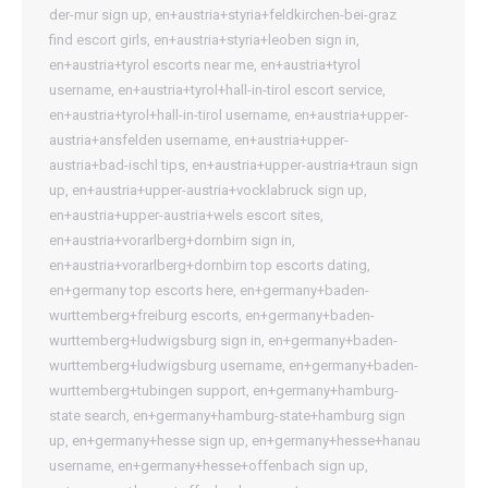
der-mur sign up
,
en+austria+styria+feldkirchen-bei-graz
find escort girls
,
en+austria+styria+leoben sign in
,
en+austria+tyrol escorts near me
,
en+austria+tyrol
username
,
en+austria+tyrol+hall-in-tirol escort service
,
en+austria+tyrol+hall-in-tirol username
,
en+austria+upper-
austria+ansfelden username
,
en+austria+upper-
austria+bad-ischl tips
,
en+austria+upper-austria+traun sign
up
,
en+austria+upper-austria+vocklabruck sign up
,
en+austria+upper-austria+wels escort sites
,
en+austria+vorarlberg+dornbirn sign in
,
en+austria+vorarlberg+dornbirn top escorts dating
,
en+germany top escorts here
,
en+germany+baden-
wurttemberg+freiburg escorts
,
en+germany+baden-
wurttemberg+ludwigsburg sign in
,
en+germany+baden-
wurttemberg+ludwigsburg username
,
en+germany+baden-
wurttemberg+tubingen support
,
en+germany+hamburg-
state search
,
en+germany+hamburg-state+hamburg sign
up
,
en+germany+hesse sign up
,
en+germany+hesse+hanau
username
,
en+germany+hesse+offenbach sign up
,