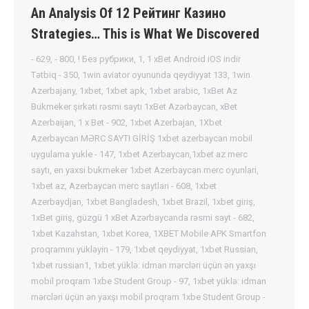
An Analysis Of 12 Рейтинг Казино
Strategies… This is What We Discovered
- 629
,
- 800
,
! Без рубрики
,
1
,
1 xBet Android iOS indir
Tətbiq - 350
,
1win aviator oyununda qeydiyyat 133
,
1win
Azerbajany
,
1xbet
,
1xbet apk
,
1xbet arabic
,
1xBet Az
Bukmeker şirkəti rəsmi saytı 1xBet Azərbaycan, xBet
Azerbaijan, 1 x Bet - 902
,
1xbet Azerbajan
,
1Xbet
Azerbaycan MƏRC SAYTI GİRİŞ 1xbet azerbaycan mobil
uygulama yukle - 147
,
1xbet Azerbaycan,1xbet az merc
saytı, en yaxsi bukmeker 1xbet Azerbaycan merc oyunlari,
1xbet az, Azerbaycan merc saytlari - 608
,
1xbet
Azerbaydjan
,
1xbet Bangladesh
,
1xbet Brazil
,
1xbet giriş
,
1xBet giriş, güzgü 1 xBet Azərbaycanda rəsmi sayt - 682
,
1xbet Kazahstan
,
1xbet Korea
,
1XBET Mobile APK Smartfon
proqramını yükləyin - 179
,
1xbet qeydiyyat
,
1xbet Russian
,
1xbet russian1
,
1xbet yüklə: idman mərcləri üçün ən yaxşı
mobil proqram 1xbe Student Group - 97
,
1xbet yüklə: idman
mərcləri üçün ən yaxşı mobil proqram 1xbe Student Group -