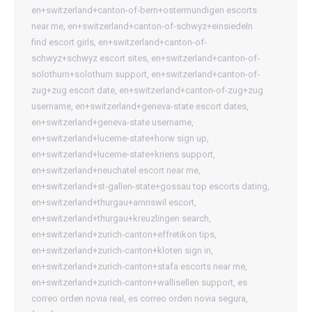
en+switzerland+canton-of-bern+ostermundigen escorts
near me
,
en+switzerland+canton-of-schwyz+einsiedeln
find escort girls
,
en+switzerland+canton-of-
schwyz+schwyz escort sites
,
en+switzerland+canton-of-
solothurn+solothurn support
,
en+switzerland+canton-of-
zug+zug escort date
,
en+switzerland+canton-of-zug+zug
username
,
en+switzerland+geneva-state escort dates
,
en+switzerland+geneva-state username
,
en+switzerland+lucerne-state+horw sign up
,
en+switzerland+lucerne-state+kriens support
,
en+switzerland+neuchatel escort near me
,
en+switzerland+st-gallen-state+gossau top escorts dating
,
en+switzerland+thurgau+amriswil escort
,
en+switzerland+thurgau+kreuzlingen search
,
en+switzerland+zurich-canton+effretikon tips
,
en+switzerland+zurich-canton+kloten sign in
,
en+switzerland+zurich-canton+stafa escorts near me
,
en+switzerland+zurich-canton+wallisellen support
,
es
correo orden novia real
,
es correo orden novia segura
,