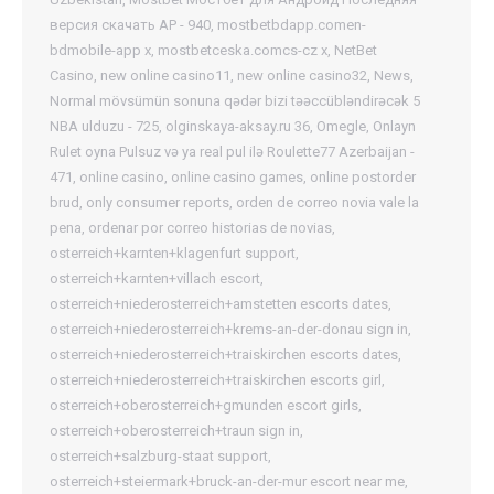
версия скачать AP - 940
,
mostbetbdapp.comen-
bdmobile-app x
,
mostbetceska.comcs-cz x
,
NetBet
Casino
,
new online casino11
,
new online casino32
,
News
,
Normal mövsümün sonuna qədər bizi təəccübləndirəcək 5
NBA ulduzu - 725
,
olginskaya-aksay.ru 36
,
Omegle
,
Onlayn
Rulet oyna Pulsuz və ya real pul ilə Roulette77 Azerbaijan -
471
,
online casino
,
online casino games
,
online postorder
brud
,
only consumer reports
,
orden de correo novia vale la
pena
,
ordenar por correo historias de novias
,
osterreich+karnten+klagenfurt support
,
osterreich+karnten+villach escort
,
osterreich+niederosterreich+amstetten escorts dates
,
osterreich+niederosterreich+krems-an-der-donau sign in
,
osterreich+niederosterreich+traiskirchen escorts dates
,
osterreich+niederosterreich+traiskirchen escorts girl
,
osterreich+oberosterreich+gmunden escort girls
,
osterreich+oberosterreich+traun sign in
,
osterreich+salzburg-staat support
,
osterreich+steiermark+bruck-an-der-mur escort near me
,