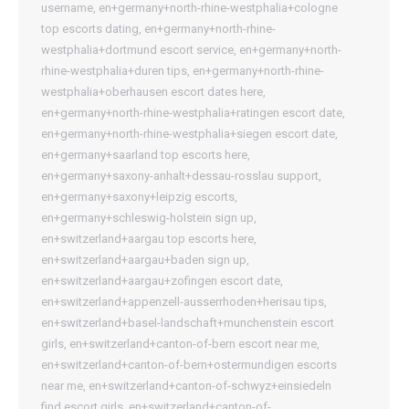
username
,
en+germany+north-rhine-westphalia+cologne
top escorts dating
,
en+germany+north-rhine-
westphalia+dortmund escort service
,
en+germany+north-
rhine-westphalia+duren tips
,
en+germany+north-rhine-
westphalia+oberhausen escort dates here
,
en+germany+north-rhine-westphalia+ratingen escort date
,
en+germany+north-rhine-westphalia+siegen escort date
,
en+germany+saarland top escorts here
,
en+germany+saxony-anhalt+dessau-rosslau support
,
en+germany+saxony+leipzig escorts
,
en+germany+schleswig-holstein sign up
,
en+switzerland+aargau top escorts here
,
en+switzerland+aargau+baden sign up
,
en+switzerland+aargau+zofingen escort date
,
en+switzerland+appenzell-ausserrhoden+herisau tips
,
en+switzerland+basel-landschaft+munchenstein escort
girls
,
en+switzerland+canton-of-bern escort near me
,
en+switzerland+canton-of-bern+ostermundigen escorts
near me
,
en+switzerland+canton-of-schwyz+einsiedeln
find escort girls
,
en+switzerland+canton-of-