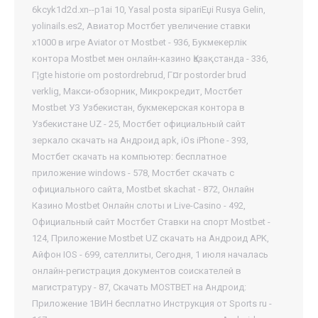
6kcyk1d2d.xn--p1ai 10
,
Yasal posta sipariЕџi Rusya Gelin
,
yolinails.es2
,
Авиатор Мостбет увеличение ставки
х1000 в игре Aviator от Mostbet - 936
,
Букмекерлік
контора Mostbet мен онлайн-казино Қазақстанда - 336
,
Г¦gte historie om postordrebrud
,
Г¤r postorder brud
verklig
,
Макси-обзорник
,
Микрокредит
,
Мостбет
Mostbet УЗ Узбекистан, букмекерская контора в
Узбекистане UZ - 25
,
Мостбет официальный сайт
зеркало скачать на Андроид apk, iOs iPhone - 393
,
Мостбет скачать на компьютер: бесплатное
приложение windows - 578
,
Мостбет скачать с
официального сайта, Mostbet skachat - 872
,
Онлайн
Казино Mostbet Онлайн слоты и Live-Casino - 492
,
Официальный сайт Мостбет Ставки на спорт Mostbet -
124
,
Приложение Mostbet UZ скачать на Андроид APK,
Айфон IOS - 699
,
сателлиты
,
Сегодня, 1 июля началась
онлайн-регистрация документов соискателей в
магистратуру - 87
,
Скачать MOSTBET на Андроид:
Приложение 1ВИН бесплатно Инструкция от Sports ru -