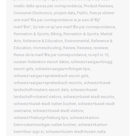
medio della sposa per corrispondenza
,
Product Reviews,
Consumer Electronics
,
project-data
,
Public
,
Puis-je obtenir
une mariГ©e par correspondance si je suis dГ©jГ
mariГ©e?
,
Qu'est-ce qu'une mariГ©e par correspondance
,
Recreation & Sports, Biking
,
Recreation & Sports, Martial
Arts
,
Reference & Education, Environmental
,
Reference &
Education, Homeschooling
,
Review
,
Reviewe
,
reviewer
,
Revue de la mariГ©e par correspondance
,
ru-npf.ru 10
,
russian-federation escort dates
,
schweiz+aargau+brugg
escort girls
,
schweiz+aargau+oftringen tips
,
schweiz+aargau+spreitenbach escort girls
,
schweiz+aargau+spreitenbach escorts
,
schweiz+basel-
landschaft+mutenz escort date
,
schweiz+basel-
landschaft+oberwil visitors
,
schweiz+basel-stadt escorts
,
schweiz+basel-stadt nutten buchen
,
schweiz+basel-stadt
username
,
schweiz+basel-stadt visitors
,
schweiz+freiburg+freiburg tips
,
schweiz+kanton-
bern+ostermundigen nutten buchen
,
schweiz+kanton-
bern+thun sign in
,
schweiz+luzern-stadt+luzern nutte