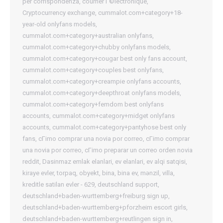
per corrispondenza
,
courrier Г©lectronique
,
Cryptocurrency exchange
,
cummalot.com+category+18-
year-old onlyfans models
,
cummalot.com+category+australian onlyfans
,
cummalot.com+category+chubby onlyfans models
,
cummalot.com+category+cougar best only fans account
,
cummalot.com+category+couples best onlyfans
,
cummalot.com+category+creampie onlyfans accounts
,
cummalot.com+category+deepthroat onlyfans models
,
cummalot.com+category+femdom best onlyfans
accounts
,
cummalot.com+category+midget onlyfans
accounts
,
cummalot.com+category+pantyhose best only
fans
,
cГіmo comprar una novia por correo
,
cГіmo comprar
una novia por correo
,
cГіmo preparar un correo orden novia
reddit
,
Dasinmaz emlak elanlari, ev elanlari, ev alqi satqisi,
kiraye evler, torpaq, obyekt, bina, bina ev, mənzil, villa,
kreditle satilan evler - 629
,
deutschland support
,
deutschland+baden-wurttemberg+freiburg sign up
,
deutschland+baden-wurttemberg+pforzheim escort girls
,
deutschland+baden-wurttemberg+reutlingen sign in
,