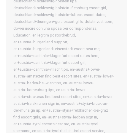
deutschland+schleswig-holstein tips
,
deutschland+schleswig-holstein+flensburg escort girl
,
deutschland+schleswig-holstein+lubeck escort dates
,
deutschland+thuringen+gera escort girls
,
dolatinvest.com
,
dovrei uscire con una sposa per corrispondenza
,
Education
,
en legitim postordrebrud
,
en+austria+burgenland support
,
en+austria+burgenland+eisenstadt escort near me
,
en+austria+carinthia+klagenfurt escort dates here
,
en+austria+carinthia+klagenfurt escort girl
,
en+austria+carinthia+villach tips
,
en+austria+lower-
austria+amstetten find best escort sites
,
en+austria+lower-
austria+baden-bei-wien tips
,
en+austria+lower-
austria+korneuburg tips
,
en+austria+lower-
austria+stockerau find best escort sites
,
en+austria+lower-
austria+traiskirchen sign in
,
en+austria+styria+bruck-an-
der-mur sign up
,
en+austria+styria+feldkirchen-bei-graz
find escort girls
,
en+austria+styria+leoben sign in
,
en+austria+tyrol escorts near me
,
en+austria+tyrol
username
,
en+austria+tyrol+hall-in-tirol escort service
,