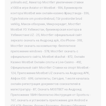
yolinails.es2
,
Авиатор Мостбет увеличение ставки
х1000 в игре Aviator от Mostbet - 936
,
Букмекерлік
контора Mostbet мен онлайн-казино Қазақстанда - 336
,
Г¦gte historie om postordrebrud
,
Г¤r postorder brud
verklig
,
Макси-обзорник
,
Микрокредит
,
Мостбет
Mostbet УЗ Узбекистан, букмекерская контора в
Узбекистане UZ - 25
,
Мостбет официальный сайт
зеркало скачать на Андроид apk, iOs iPhone - 393
,
Мостбет скачать на компьютер: бесплатное
приложение windows - 578
,
Мостбет скачать с
официального сайта, Mostbet skachat - 872
,
Онлайн
Казино Mostbet Онлайн слоты и Live-Casino - 492
,
Официальный сайт Мостбет Ставки на спорт Mostbet -
124
,
Приложение Mostbet UZ скачать на Андроид APK,
Айфон IOS - 699
,
сателлиты
,
Сегодня, 1 июля началась
онлайн-регистрация документов соискателей в
магистратуру - 87
,
Скачать MOSTBET на Андроид:
Приложение 1ВИН бесплатно Инструкция от Sports ru -
167
,
скачать и установить приложение для Android и
iOS 679
,
Финтех
,
Форекс Брокеры
,
Форекс Обучение
,