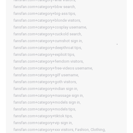
fansfan.com+category+bbw search
,
fansfan.com+category+big-ass tips
,
fansfan.com+category+blonde visitors
,
fansfan.com+category+cosplay username
,
fansfan.com+category+cuckold search
,
fansfan.com+category+cumshot sign in
,
fansfan.com+category+deepthroat tips
,
fansfan.com+category+explicit tips
,
fansfan.com+category+femdom visitors
,
fansfan.com+category+free-videos username
,
fansfan.com+category+gilf username
,
fansfan.com+category+goth visitors
,
fansfan.com+category+indian sign in
,
fansfan.com+category+massage sign in
,
fansfan.com+category+models sign in
,
fansfan.com+category+models tips
,
fansfan.com+category+tiktok tips
,
fansfan.com+category+vip sign in
,
fansfan.com+category+xxx visitors
,
Fashion, Clothing
,