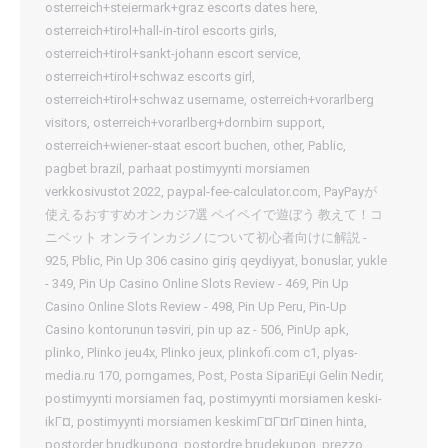
osterreich+steiermark+graz escorts dates here
,
osterreich+tirol+hall-in-tirol escorts girls
,
osterreich+tirol+sankt-johann escort service
,
osterreich+tirol+schwaz escorts girl
,
osterreich+tirol+schwaz username
,
osterreich+vorarlberg
visitors
,
osterreich+vorarlberg+dornbirn support
,
osterreich+wiener-staat escort buchen
,
other
,
Pablic
,
pagbet brazil
,
parhaat postimyynti morsiamen
verkkosivustot 2022
,
paypal-fee-calculator.com
,
PayPayが
使えるおすすめオンカジ7選 ペイペイで遊ぼう 教えて！コ
ニベット オンラインカジノについて初心者向けに解説 -
925
,
Pblic
,
Pin Up 306 casino giriş qeydiyyat, bonuslar, yukle
- 349
,
Pin Up Casino Online Slots Review - 469
,
Pin Up
Casino Online Slots Review - 498
,
Pin Up Peru
,
Pin-Up
Casino kontorunun təsviri, pin up az - 506
,
PinUp apk
,
plinko
,
Plinko jeu4x
,
Plinko jeux
,
plinkofi.com c1
,
plyas-
media.ru 170
,
porngames
,
Post
,
Posta SipariЕџi Gelin Nedir
,
postimyynti morsiamen faq
,
postimyynti morsiamen keski-
ikГ¤
,
postimyynti morsiamen keskimГ¤Г¤rГ¤inen hinta
,
postorder brudkupong
,
postordre brudekupon
,
prezzo