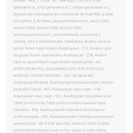
Birxbet - 985
,
2
,
22bet
,
567
,
888-starz.com.pl x
,
a16z
generative ai
,
a16z generative ai 1
,
adobe generative ai 2
,
Agence de messagerie de commande de mariГ©e
,
ai chat
bot python 9
,
AI News
,
alizeyeniufuklar.com
,
ancor 3500
,
ancorZ 2500
,
ancorZ 2500
,
ancorZ 2500
,
andesvisionclinica.cl c
,
anushkatrivedi.comen-bd x
,
articles
,
Arts & Entertainment, Celebrities
,
Aviator oyna və
qazan Rəsmi sayti Aviator Azerbaycan - 212
,
Aviator oyna
və qazan Rəsmi sayti Aviator Azerbaycan - 238
,
Aviator
oyna və qazan Rəsmi sayti Aviator Azerbaycan - 44
,
AVİATORDAN PUL QAZANMAQ 2022 YENİ XƏSTƏLİK
AVİATOR CASİNO MOSTBET - 657
,
AZ Most BET
,
Azerbajany Mostbet
,
Azərbaycan futbolunun tarixi: mühüm
hadisələr Futbol - 855
,
Azərbaycan mərc saytı - 118
,
Azərbaycan mərc saytı - 957
,
Azərbaycan oyunçuları üçün
1xBet promo kodu 1xBet promo kodunu haradan tapa
bilərsiniz - 853
,
Azərbaycanda bukmeker kontorlarının
mobil versiyası - 650
,
Azərbaycandan Olimpiya çempionları
və medalçılar - 80
,
b1bet apostas
,
bancorZ 2500
,
bedste
postordre brudeside
,
best no kyc casinos
,
best online