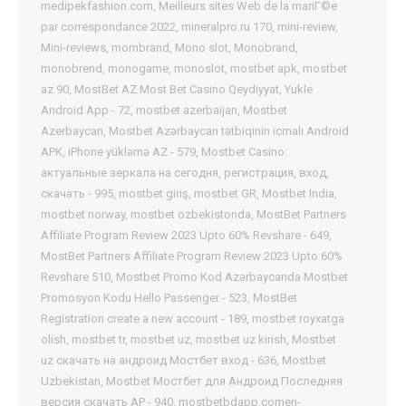
medipekfashion.com
,
Meilleurs sites Web de la mariГ©e
par correspondance 2022
,
mineralpro.ru 170
,
mini-review
,
Mini-reviews
,
mombrand
,
Mono slot
,
Monobrand
,
monobrend
,
monogame
,
monoslot
,
mostbet apk
,
mostbet
az 90
,
MostBet AZ Most Bet Casino Qeydiyyat, Yukle
Android App - 72
,
mostbet azerbaijan
,
Mostbet
Azerbaycan
,
Mostbet Azərbaycan tətbiqinin icmalı Android
APK, iPhone yükləmə AZ - 579
,
Mostbet Casino:
актуальные зеркала на сегодня, регистрация, вход,
скачать - 995
,
mostbet giriş
,
mostbet GR
,
Mostbet India
,
mostbet norway
,
mostbet ozbekistonda
,
MostBet Partners
Affiliate Program Review 2023 Upto 60% Revshare - 649
,
MostBet Partners Affiliate Program Review 2023 Upto 60%
Revshare 510
,
Mostbet Promo Kod Azərbaycanda Mostbet
Promosyon Kodu Hello Passenger - 523
,
MostBet
Registration create a new account - 189
,
mostbet royxatga
olish
,
mostbet tr
,
mostbet uz
,
mostbet uz kirish
,
Mostbet
uz скачать на андроид Мостбет вход - 636
,
Mostbet
Uzbekistan
,
Mostbet Мостбет для Андроид Последняя
версия скачать AP - 940
,
mostbetbdapp.comen-