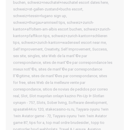
buchen
,
schweiz+neuchatel+neuchatel escort dates here
,
schweiz+st-gallen-zustand+buchs escort
,
schweiz+tessin+lugano sign up
,
schweiz+thurgau+amriswil tips
,
schweiz+zurich-
kanton+affoltern-am-albis escort buchen
,
schweiz+zurich-
kanton+pfaffikon tips
,
schweiz+zurich-kanton+schlieren
tips
,
schweiz+zurich-kanton+wadenswil escort near me
,
Self Improvement, Creativity
,
Self Improvement, Success
,
sex site
,
singles
,
site Web de la mariГ©e par
correspondance
,
sites de mariГ©e par correspondance les
mieux notГ©s
,
sites de mariГ©e par correspondance
lГ©gitime
,
sites de mariГ©es par correspondance
,
sites
for free
,
sites Web de la meilleure vente par
correspondance
,
sitios de novias de pedidos por correo
real
,
Slot
,
Slot maşınları onlayn kazino Pin-Up ᐉ Slotları
oynayın - 757
,
Slots
,
Sober living
,
Software development
,
spasateli44.ru 120
,
stakecasino-ru.ru
,
Təyyarə oyunu 1win
1win Aviator game - 72
,
Təyyarə oyunu 1win 1win Aviator
game 87
,
tips for a
,
top mail ordre brudesider.
,
topp tio
postorder brud webbplats
,
Travel & Leisure, Aviation
,