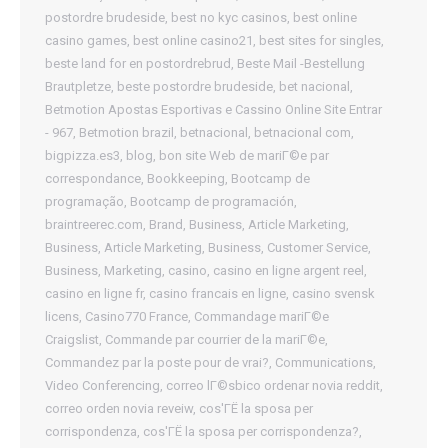
postordre brudeside
,
best no kyc casinos
,
best online
casino games
,
best online casino21
,
best sites for singles
,
beste land for en postordrebrud
,
Beste Mail -Bestellung
Brautpletze
,
beste postordre brudeside
,
bet nacional
,
Betmotion Apostas Esportivas e Cassino Online Site Entrar
- 967
,
Betmotion brazil
,
betnacional
,
betnacional com
,
bigpizza.es3
,
blog
,
bon site Web de mariГ©e par
correspondance
,
Bookkeeping
,
Bootcamp de
programação
,
Bootcamp de programación
,
braintreerec.com
,
Brand
,
Business, Article Marketing
,
Business, Article Marketing
,
Business, Customer Service
,
Business, Marketing
,
casino
,
casino en ligne argent reel
,
casino en ligne fr
,
casino francais en ligne
,
casino svensk
licens
,
Casino770 France
,
Commandage mariГ©e
Craigslist
,
Commande par courrier de la mariГ©e
,
Commandez par la poste pour de vrai?
,
Communications,
Video Conferencing
,
correo lГ©sbico ordenar novia reddit
,
correo orden novia reveiw
,
cos'ГЁ la sposa per
corrispondenza
,
cos'ГЁ la sposa per corrispondenza?
,