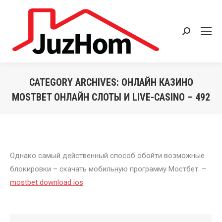
Search:
CATEGORY ARCHIVES:
ОНЛАЙН КАЗИНО
MOSTBET ОНЛАЙН СЛОТЫ И LIVE-CASINO – 492
You are here:
Однако самый действенный способ обойти возможные
блокировки – скачать мобильную программу Мостбет. –
mostbet download ios