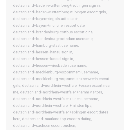
deutschland+baden-wurttemberg+reutlingen sign in
,
deutschland+baden-wurttemberg+tubingen escort girls
,
deutschland+bayern+ingolstadt search
,
deutschland+bayern+munchen escort date
,
deutschland+brandenburg+cottbus escort girls
,
deutschland+brandenburg+potsdam username
,
deutschland+hamburg-staat username
,
deutschland+hessen+hanau sign in
,
deutschland+hessen+kassel sign in
,
deutschland+hessen+wiesbaden username
,
deutschland+mecklenburg-vorpommern username
,
deutschland+mecklenburg-vorpommern+schwerin escort
girls
,
deutschland+nordrhein-westfalen+essen escort near
me
,
deutschland+nordrhein-westfalen+hamm visitors
,
deutschland+nordrhein-westfalen+lunen username
,
deutschland+nordrhein-westfalen+minden tips
,
deutschland+nordrhein-westfalen+solingen escort dates
here
,
deutschland+saarland top escorts dating
,
deutschland+sachsen escort buchen
,