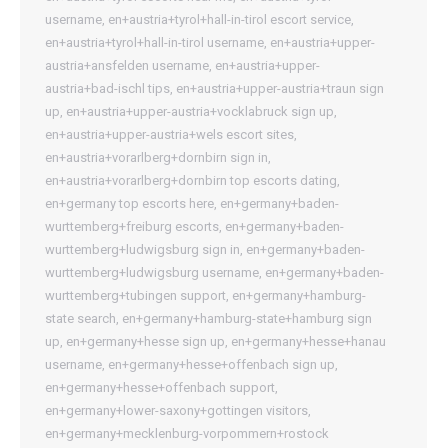
username
,
en+austria+tyrol+hall-in-tirol escort service
,
en+austria+tyrol+hall-in-tirol username
,
en+austria+upper-
austria+ansfelden username
,
en+austria+upper-
austria+bad-ischl tips
,
en+austria+upper-austria+traun sign
up
,
en+austria+upper-austria+vocklabruck sign up
,
en+austria+upper-austria+wels escort sites
,
en+austria+vorarlberg+dornbirn sign in
,
en+austria+vorarlberg+dornbirn top escorts dating
,
en+germany top escorts here
,
en+germany+baden-
wurttemberg+freiburg escorts
,
en+germany+baden-
wurttemberg+ludwigsburg sign in
,
en+germany+baden-
wurttemberg+ludwigsburg username
,
en+germany+baden-
wurttemberg+tubingen support
,
en+germany+hamburg-
state search
,
en+germany+hamburg-state+hamburg sign
up
,
en+germany+hesse sign up
,
en+germany+hesse+hanau
username
,
en+germany+hesse+offenbach sign up
,
en+germany+hesse+offenbach support
,
en+germany+lower-saxony+gottingen visitors
,
en+germany+mecklenburg-vorpommern+rostock