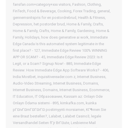
fansfan.com+category+xxx visitors
,
Fashion, Clothing
,
FinTech
,
Food & Beverage, Cooking
,
Forex Trading
,
general
,
gennemsnitspris for en postordrebrud
,
Health & Fitness,
Depression
,
het postorder brud
,
Home & Family, Crafts
,
Home & Family, Crafts
,
Home & Family, Gardening
,
Home &
Family, Holidays
,
how does generative ai work
,
Immediate
Edge Canada Is this automated system legitimate in the
first place? - 127
,
Immediate Edge Review 100% WINNING
APP OR SCAM? - 45
,
Immediate Edge Review 2023: Is it
Legit, or a Scam? Signup Now! - 885
,
Immediate Edge
Review: How Immediate Edge App Software Works? - 406
,
India Mostbet
,
inquisitivereader.com z
,
Internet Business,
Audio-Video Streaming
,
Internet Business, Domains
,
Internet Business, Domains
,
Internet Business, Ecommerce
,
IT Education
,
IT Образование
,
Kassam az: Onlayn Ode
Onlayn Ödəmə sistemi - 895
,
kimkafka.com
,
kuinka
pГ¤ivГ¤mГ¤Г¤rГ¤ postimyynti morsiamen
,
KГ¶nnen Sie
eine Braut bestellen?
,
Lalabet
,
Lalabet Casino3
,
legale
Versandhandel Seiten fГјr BrГ¤ute
,
Lesbienne Mail