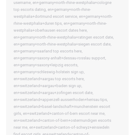
username
,
en+germany+north-rhine-westphalia+cologne
top escorts dating
,
en+germany+north-rhine-
westphalia+dortmund escort service
,
en+germany+north-
rhine-westphalia+duren tips
,
en+germany+north-rhine-
westphalia+oberhausen escort dates here
,
en+germany+north-rhine-westphalia+ratingen escort date
,
en+germany+north-rhine-westphalia+siegen escort date
,
en+germany+saarland top escorts here
,
en+germany+saxony-anhalt+dessau-rosslau support
,
en+germany+saxony+leipzig escorts
,
en+germany+schleswig-holstein sign up
,
en+switzerland+aargau top escorts here
,
en+switzerland+aargau+baden sign up
,
en+switzerland+aargau+zofingen escort date
,
en+switzerland+appenzell-ausserrhoden+herisau tips
,
en+switzerland+basel-landschaft+munchenstein escort
girls
,
en+switzerland+canton-of-bern escort near me
,
en+switzerland+canton-of-bern+ostermundigen escorts
near me
,
en+switzerland+canton-of-schwyz+einsiedeln
find escort girls
,
en+switzerland+canton-of-