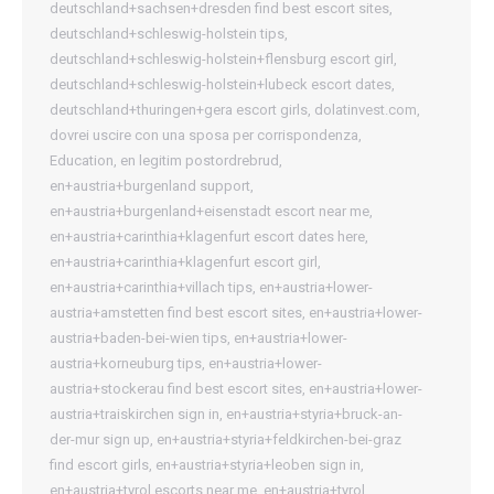
deutschland+sachsen+dresden find best escort sites
,
deutschland+schleswig-holstein tips
,
deutschland+schleswig-holstein+flensburg escort girl
,
deutschland+schleswig-holstein+lubeck escort dates
,
deutschland+thuringen+gera escort girls
,
dolatinvest.com
,
dovrei uscire con una sposa per corrispondenza
,
Education
,
en legitim postordrebrud
,
en+austria+burgenland support
,
en+austria+burgenland+eisenstadt escort near me
,
en+austria+carinthia+klagenfurt escort dates here
,
en+austria+carinthia+klagenfurt escort girl
,
en+austria+carinthia+villach tips
,
en+austria+lower-
austria+amstetten find best escort sites
,
en+austria+lower-
austria+baden-bei-wien tips
,
en+austria+lower-
austria+korneuburg tips
,
en+austria+lower-
austria+stockerau find best escort sites
,
en+austria+lower-
austria+traiskirchen sign in
,
en+austria+styria+bruck-an-
der-mur sign up
,
en+austria+styria+feldkirchen-bei-graz
find escort girls
,
en+austria+styria+leoben sign in
,
en+austria+tyrol escorts near me
,
en+austria+tyrol