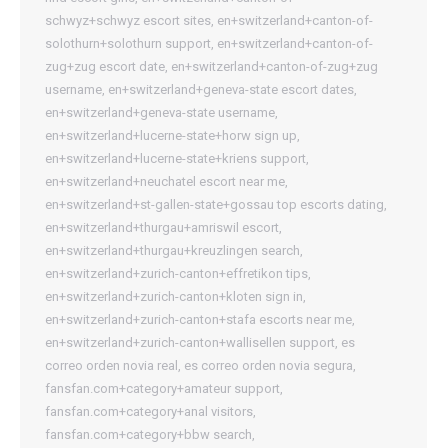
schwyz+schwyz escort sites
,
en+switzerland+canton-of-
solothurn+solothurn support
,
en+switzerland+canton-of-
zug+zug escort date
,
en+switzerland+canton-of-zug+zug
username
,
en+switzerland+geneva-state escort dates
,
en+switzerland+geneva-state username
,
en+switzerland+lucerne-state+horw sign up
,
en+switzerland+lucerne-state+kriens support
,
en+switzerland+neuchatel escort near me
,
en+switzerland+st-gallen-state+gossau top escorts dating
,
en+switzerland+thurgau+amriswil escort
,
en+switzerland+thurgau+kreuzlingen search
,
en+switzerland+zurich-canton+effretikon tips
,
en+switzerland+zurich-canton+kloten sign in
,
en+switzerland+zurich-canton+stafa escorts near me
,
en+switzerland+zurich-canton+wallisellen support
,
es
correo orden novia real
,
es correo orden novia segura
,
fansfan.com+category+amateur support
,
fansfan.com+category+anal visitors
,
fansfan.com+category+bbw search
,