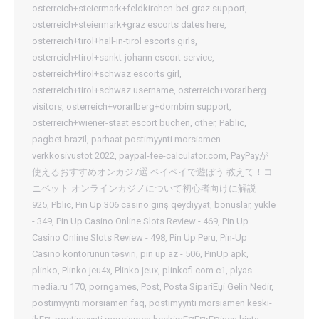
osterreich+steiermark+feldkirchen-bei-graz support
,
osterreich+steiermark+graz escorts dates here
,
osterreich+tirol+hall-in-tirol escorts girls
,
osterreich+tirol+sankt-johann escort service
,
osterreich+tirol+schwaz escorts girl
,
osterreich+tirol+schwaz username
,
osterreich+vorarlberg
visitors
,
osterreich+vorarlberg+dornbirn support
,
osterreich+wiener-staat escort buchen
,
other
,
Pablic
,
pagbet brazil
,
parhaat postimyynti morsiamen
verkkosivustot 2022
,
paypal-fee-calculator.com
,
PayPayが
使えるおすすめオンカジ7選 ペイペイで遊ぼう 教えて！コ
ニベット オンラインカジノについて初心者向けに解説 -
925
,
Pblic
,
Pin Up 306 casino giriş qeydiyyat, bonuslar, yukle
- 349
,
Pin Up Casino Online Slots Review - 469
,
Pin Up
Casino Online Slots Review - 498
,
Pin Up Peru
,
Pin-Up
Casino kontorunun təsviri, pin up az - 506
,
PinUp apk
,
plinko
,
Plinko jeu4x
,
Plinko jeux
,
plinkofi.com c1
,
plyas-
media.ru 170
,
porngames
,
Post
,
Posta SipariЕџi Gelin Nedir
,
postimyynti morsiamen faq
,
postimyynti morsiamen keski-