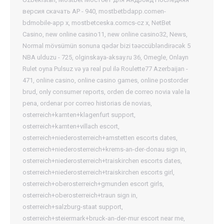
версия скачать AP - 940
,
mostbetbdapp.comen-
bdmobile-app x
,
mostbetceska.comcs-cz x
,
NetBet
Casino
,
new online casino11
,
new online casino32
,
News
,
Normal mövsümün sonuna qədər bizi təəccübləndirəcək 5
NBA ulduzu - 725
,
olginskaya-aksay.ru 36
,
Omegle
,
Onlayn
Rulet oyna Pulsuz və ya real pul ilə Roulette77 Azerbaijan -
471
,
online casino
,
online casino games
,
online postorder
brud
,
only consumer reports
,
orden de correo novia vale la
pena
,
ordenar por correo historias de novias
,
osterreich+karnten+klagenfurt support
,
osterreich+karnten+villach escort
,
osterreich+niederosterreich+amstetten escorts dates
,
osterreich+niederosterreich+krems-an-der-donau sign in
,
osterreich+niederosterreich+traiskirchen escorts dates
,
osterreich+niederosterreich+traiskirchen escorts girl
,
osterreich+oberosterreich+gmunden escort girls
,
osterreich+oberosterreich+traun sign in
,
osterreich+salzburg-staat support
,
osterreich+steiermark+bruck-an-der-mur escort near me
,