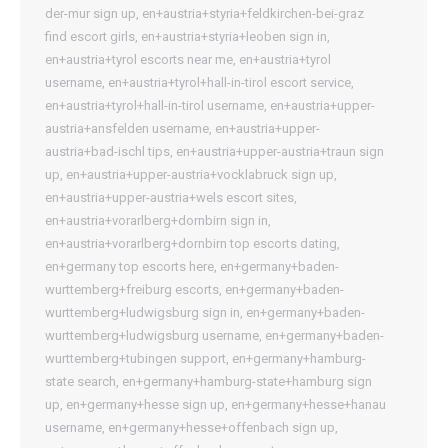
der-mur sign up
,
en+austria+styria+feldkirchen-bei-graz
find escort girls
,
en+austria+styria+leoben sign in
,
en+austria+tyrol escorts near me
,
en+austria+tyrol
username
,
en+austria+tyrol+hall-in-tirol escort service
,
en+austria+tyrol+hall-in-tirol username
,
en+austria+upper-
austria+ansfelden username
,
en+austria+upper-
austria+bad-ischl tips
,
en+austria+upper-austria+traun sign
up
,
en+austria+upper-austria+vocklabruck sign up
,
en+austria+upper-austria+wels escort sites
,
en+austria+vorarlberg+dornbirn sign in
,
en+austria+vorarlberg+dornbirn top escorts dating
,
en+germany top escorts here
,
en+germany+baden-
wurttemberg+freiburg escorts
,
en+germany+baden-
wurttemberg+ludwigsburg sign in
,
en+germany+baden-
wurttemberg+ludwigsburg username
,
en+germany+baden-
wurttemberg+tubingen support
,
en+germany+hamburg-
state search
,
en+germany+hamburg-state+hamburg sign
up
,
en+germany+hesse sign up
,
en+germany+hesse+hanau
username
,
en+germany+hesse+offenbach sign up
,