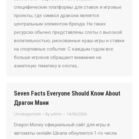
специфические платформы для ставок и игровые
проекты, где символ дракона является
центральным элементом бренда. На таких
ресурсах обычно представлены слоты с высокой
волатильностью, рискованные краш-игры и ставки
на спортивные события. С каждым годом все
больше игроков обращают внимание на
азиатскую тематику в слотах,…
Seven Facts Everyone Should Know About
Драгон Мани
Uncategorized
By
admin
14/06/2026
Dragon Money официальный сайт для игры в
автоматы онлайн Шкала обнуляется 1-го числа